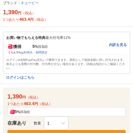
ブランド：
キユーピー
1,390
円
（税込）
463.4
1つあたり
円
（税込）
お買い物でもらえる特典
最大付与率11%
内訳を見る
5
獲得
%
(63pt)
うち4.5%は
利用先・期間限定
ログイン&全額PayPay支払いで獲得できます。原則として税抜金額に対し付与されます。
表示よりも実際の付与数、付与率が少ない場合があります。詳細は内訳からご確認くださ
い。
ログインはこちら
1,390
円
（税込）
463.4
1つあたり
円
（税込）
5
%
(63pt)
在庫あり
1
数量