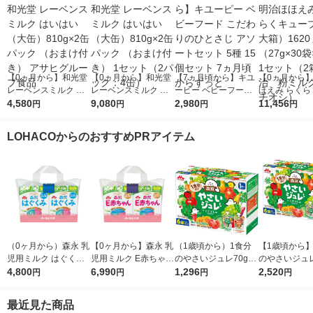
【0ヵ月から】和光堂
【0ヵ月から】和光堂
【7ヵ月頃から】キユ
【0ヵ月から
レーベンスミルク は
レーベンスミルク は
ーピー ベビーフード
ほえみ らくら
いはい（大缶）810g×
4,580
いはい（大缶）810g×
9,080
こだわりのひとさじ
2,980
ーブ（特大箱）
11,456
円
円
円
円
2缶パック （おまけ付
2缶パック （おまけ付
アソートセット 5種 1
ｇ（27g×30
き） アサヒグループ
き） 1セット（2パッ
5個セット 7ヵ月頃か
1セット（2箱
LOHACOからのおすすめPRアイテム
食品
ク：4缶）
らずっと
治 粉ミルク
シ）
（0ヶ月から）森永 乳
【0ヶ月から】森永 乳
（1歳頃から）1食分
【1歳頃から】
児用ミルク はぐくみ
児用ミルク E赤ちゃん
のやさいジュレ70g×6
のやさいジュレ
エコらくパックつめか
4,800
エコらくパックつめか
6,990
袋 アソート品 1箱 森
1,296
袋 アソート品 
2,520
円
円
円
円
え用2箱セット（800g
え用2箱セット（800g
永乳業 離乳食 ベビー
永乳業 離乳食
×2箱） 1セット 森永
×2箱） 1セット 森永
フード
フード
最近見た商品
乳業 粉ミルク（イチ
乳業 粉ミルク