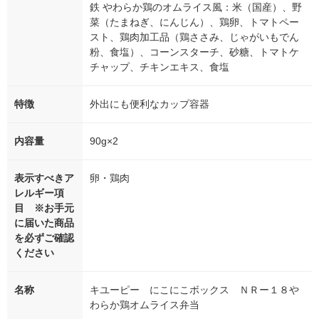
鉄 やわらか鶏のオムライス風：米（国産）、野
菜（たまねぎ、にんじん）、鶏卵、トマトペー
スト、鶏肉加工品（鶏ささみ、じゃがいもでん
粉、食塩）、コーンスターチ、砂糖、トマトケ
チャップ、チキンエキス、食塩
特徴
外出にも便利なカップ容器
内容量
90g×2
表示すべきア
卵・鶏肉
レルギー項
目 ※お手元
に届いた商品
を必ずご確認
ください
名称
キユーピー にこにこボックス ＮＲー１８や
わらか鶏オムライス弁当