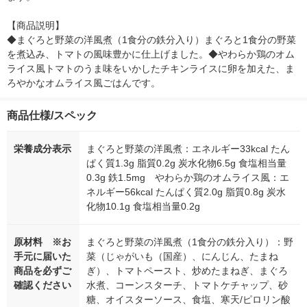
【商品説明】

◆まぐろと野菜の洋風煮（1食分の鉄分入り）まぐろと1食分の野菜
を煮込み、トマトの風味豊かに仕上げました。◆やわらか鶏のオム
ライス風トマトのうま味をいかしたチキンライスに卵を加えた、ま
ろやかなオムライス風ごはんです。
商品仕様/スペック
栄養成分表示
まぐろと野菜の洋風煮：エネルギー33kcal たん
ぱく質1.3g 脂質0.2g 炭水化物6.5g 食塩相当量
0.3g 鉄1.5mg やわらか鶏のオムライス風：エ
ネルギー56kcal たんぱく質2.0g 脂質0.8g 炭水
化物10.1g 食塩相当量0.2g
原材料 ※お
まぐろと野菜の洋風煮（1食分の鉄分入り）：野
手元に届いた
菜（じゃがいも（国産）、にんじん、たまね
商品を必ずご
ぎ）、トマトペースト、炒めたまねぎ、まぐろ
確認ください
水煮、コーンスターチ、トマトケチャップ、砂
糖、オイスターソース、食塩、寒天/ピロリン酸