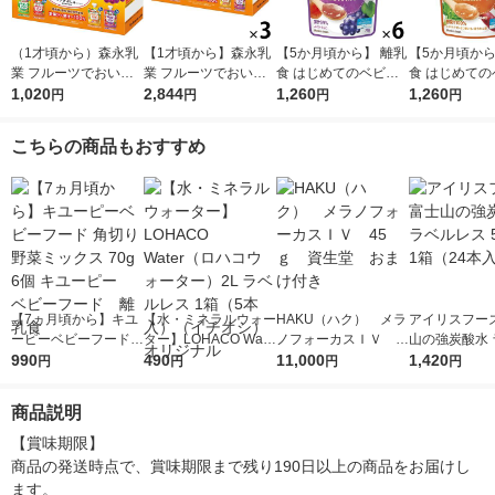
（1才頃から）森永乳
【1才頃から】森永乳
【5か月頃から】 離乳
【5か月頃から
業 フルーツでおいし
業 フルーツでおいし
食 はじめてのベビー
食 はじめての
いやさいジュレ 70g×
1,020
いやさいジュレ 70g×
2,844
フード ぶどうとりん
1,260
フード 緑黄
1,260
円
円
円
円
6個 1箱 ベビーフー
6個 3箱 ベビーフー
ご 6個 森永乳業 日本
さつまいも 6
ド 離乳食 ゼリー飲
ド 離乳食 ゼリー飲
国内製造
乳業 日本国内
こちらの商品もおすすめ
料
料
【7ヵ月頃から】キユ
【水・ミネラルウォー
HAKU（ハク） メラ
アイリスフーズ
ーピーベビーフード
ター】LOHACO Wate
ノフォーカスＩＶ 4
山の強炭酸水 
角切り野菜ミックス 7
990
r（ロハコウォータ
490
5ｇ 資生堂 おまけ
11,000
レス 500ml 1
1,420
円
円
円
円
0g 6個 キユーピー
ー）2L ラベルレス 1
付き
本入）
ベビーフード 離乳食
箱（5本入）（イチオ
商品説明
シ） オリジナル
【賞味期限】

商品の発送時点で、賞味期限まで残り190日以上の商品をお届けし
ます。
