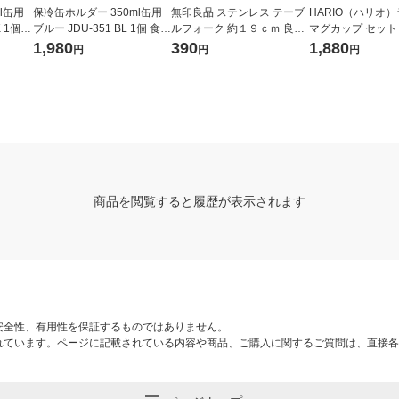
l缶用
保冷缶ホルダー 350ml缶用
無印良品 ステンレス テーブ
HARIO（ハリオ
 1個
ブルー JDU-351 BL 1個 食洗
ルフォーク 約１９ｃｍ 良品
マグカップ セット 3
ay 魔
機可 保温保冷 2way 魔法び
計画
箱（2個入）
1,980
390
1,880
円
円
円
ん構造 サーモス
商品を閲覧すると履歴が表示されます
安全性、有用性を保証するものではありません。
れています。ページに記載されている内容や商品、ご購入に関するご質問は、直接各