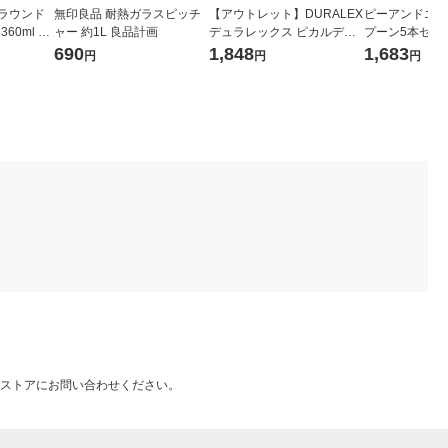
）ラウンド
無印良品 耐熱ガラスピッチ
【アウトレット】DURALEX
ピーアンドエス
60ml 1
ャー 約1L 良品計画
デュラレックス ピカルディ
プーン5本セット L
グラス 250ml アンバー 1箱
セット（直送品
690
1,848
1,683
円
円
円
（6個入）
ストアにお問い合わせください。