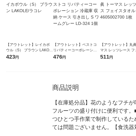
【アウトレット】レイカボ
【アウトレット】ベストコ
【アウトレット】丸眞
ウル（S） ブラウン LAKOL
リバティーコーポレーショ
マス レッツレース フ
E/ラコレ
ン 冷蔵庫 収納 ケース 引き
タオル 4605002700 
423
476
511
円
円
円
出し S ワームグレー LD-324
1個
商品説明
【在庫処分品】花のようなフチが
フルーツの盛り付けに便利です。
つひとつ手作業で制作しているた
ては問題ございません。【食洗器