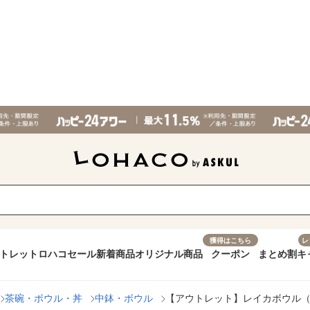
獲得はこちら
レ
トレット
ロハコセール
新着商品
オリジナル商品
クーポン
まとめ割
キ
茶碗・ボウル・丼
中鉢・ボウル
【アウトレット】レイカボウル（S）