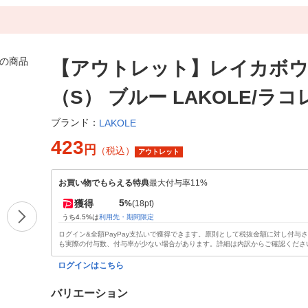
【アウトレット】レイカボ
（S） ブルー LAKOLE/ラコ
ブランド：
LAKOLE
423
円
（税込）
アウトレット
お買い物でもらえる特典
最大付与率11%
5
獲得
%
(18pt)
うち4.5%は
利用先・期間限定
ログイン&全額PayPay支払いで獲得できます。原則として税抜金額に対し付与
も実際の付与数、付与率が少ない場合があります。詳細は内訳からご確認くださ
ログインはこちら
バリエーション