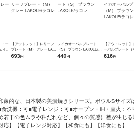
 トー
【アウトレット】レリーフ
レイカオーバルプレート
【アウトレット】
ェイス
プレート（M） グレー LAK
（S） ブラウン LAKOLE/ラ
ーバルプレート（M
1枚
OLE/ラコレ
コレ
ウン LAKOLE/ラ
693
440
616
円
円
円
印象的な、日本製の美濃焼きシリーズ。ボウルSサイズ
■食洗機：可■電子レンジ：可■オーブン・IH・直火：
め若干の色ムラや釉だれなど、個々の質感に差が生じる
対応】【電子レンジ対応】【和食にも】【洋食にも】