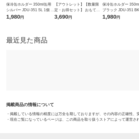
保冷缶ホルダー 350ml缶用
【アウトレット】【数量限
保冷缶ホルダー 350m
シルバー JDU-351 SL 1個 食
定・お得セット】 おもてな
ブラック JDU-351 BK
洗機可 保温保冷 2way 魔法
し7点セット ホワイト（スク
食洗機可 保温保冷 2w
1,980
3,690
1,980
円
円
円
びん構造 サーモス
エアプレート26.5cm×2枚
法びん構造 サーモス
+プレート18cm×5枚） ノリ
タケ
最近見た商品
掲載商品の情報について
・
掲載している情報の精度には万全を期しておりますが、その内容の正確性、
・
現在ご覧になっているページは、この商品を取り扱うストアによって運営さ