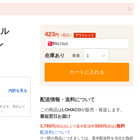
ウル
423
円
（税込）
アウトレット
レ
5
%
(18pt)
在庫あり
1
数量
カートに入れる
内訳を見る
配送情報・送料について
されます。表示より
この商品は
LOHACO
が販売・発送します。
い。
最短翌日お届け
3,780
550
無料
円
(税込)以上で基本配送料
円
(税込)
配送料について
※
一部の商品につきましては、基本配送料を当社が負担