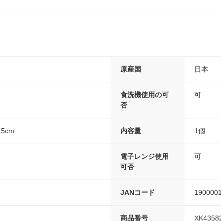
原産国
日本
食洗機使用の可
可
否
.5cm
内容量
1個
電子レンジ使用
可
可否
JANコード
190000
商品番号
XK4358