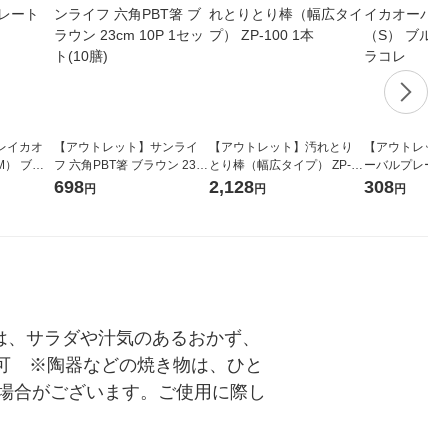
レイカオ
【アウトレット】サンライ
【アウトレット】汚れとり
【アウトレット
） ブラ
フ 六角PBT箸 ブラウン 23c
とり棒（幅広タイプ） ZP-1
ーバルプレート
コレ
m 10P 1セット(10膳)
00 1本
LAKOLE/ラコ
698
2,128
308
円
円
円
は、サラダや汁気のあるおかず、
不可　※陶器などの焼き物は、ひと
場合がございます。ご使用に際し