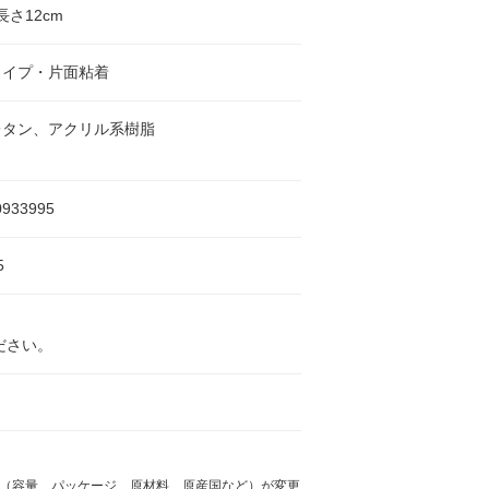
長さ12cm
タイプ・片面粘着
レタン、アクリル系樹脂
0933995
5
ださい。
様（容量、パッケージ、原材料、原産国など）が変更