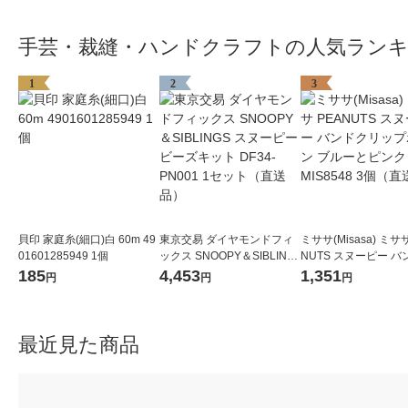
手芸・裁縫・ハンドクラフトの人気ラン
1
2
3
貝印 家庭糸(細口)白 60m 49
東京交易 ダイヤモンドフィ
ミササ(Misasa) ミササ
01601285949 1個
ックス SNOOPY＆SIBLING
NUTS スヌーピー バ
S スヌーピー ビーズキット
リップボタン ブルー
185
4,453
1,351
円
円
円
DF34-PN001 1セット（直送
ク 8548 MIS8548 
品）
品）
最近見た商品