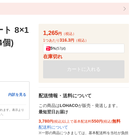
ト 8×1
1,265
円
（税込）
316.3
4個)
1つあたり
円
（税込）
5
%
(57pt)
在庫切れ
カートに入れる
内訳を見る
配送情報・送料について
この商品は
LOHACO
が販売・発送します。
されます。表示より
最短翌日お届け
い。
3,780
550
無料
円
(税込)以上で基本配送料
円
(税込)
配送料について
※
一部の商品につきましては、基本配送料を当社が負担