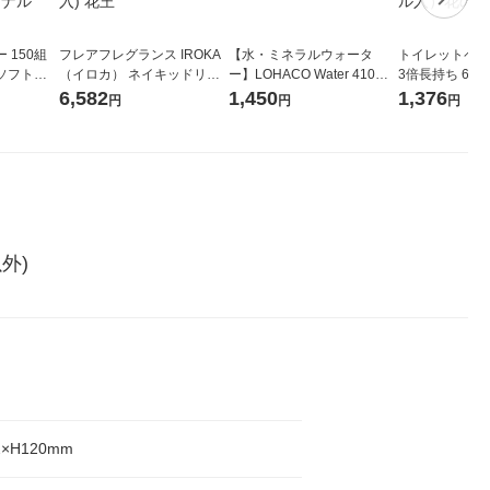
 150組
フレアフレグランス IROKA
【水・ミネラルウォータ
トイレットペー
ソフトパ
（イロカ） ネイキッドリリ
ー】LOHACO Water 410ml
3倍長持ち 6ロール 75
ィオナ オ
ーの香り 柔軟剤 詰め替え 超
1箱（20本入）ラベルレス
紙配合 スコッ
6,582
1,450
1,376
円
円
円
（10個：
特大 1200ml 1セット（5個
（イチオシ） オリジナル
パック 1セット
 オリジナ
入) 花王
ロール入）花の
外)
2×H120mm