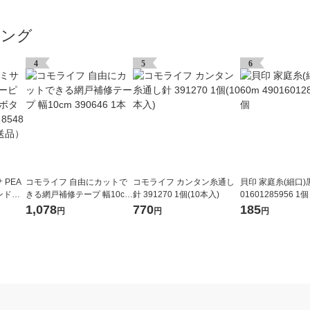
キング
4
5
6
 PEA
コモライフ 自由にカットで
コモライフ カンタン糸通し
貝印 家庭糸(細口)黒 
ンドク
きる網戸補修テープ 幅10cm
針 391270 1個(10本入)
01601285956 1個
とピン
390646 1本
1,078
770
185
円
円
円
3個（直送