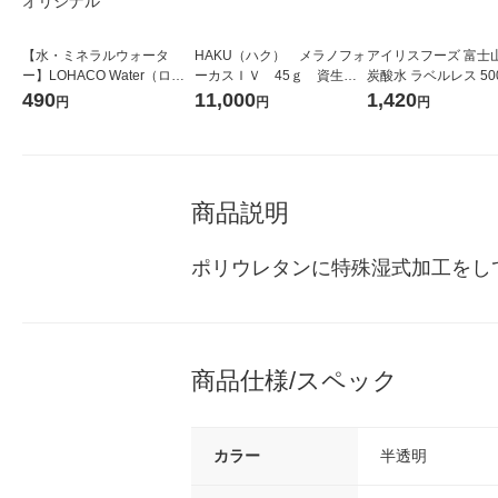
【水・ミネラルウォータ
HAKU（ハク） メラノフォ
アイリスフーズ 富士
ー】LOHACO Water（ロハ
ーカスＩＶ 45ｇ 資生
炭酸水 ラベルレス 500
コウォーター）2L ラベルレ
堂 おまけ付き
箱（24本入）
490
11,000
1,420
円
円
円
ス 1箱（5本入）（イチオ
シ） オリジナル
商品説明
ポリウレタンに特殊湿式加工をし
商品仕様/スペック
カラー
半透明