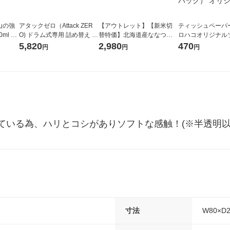
山の強
アタックゼロ（Attack ZER
【アウトレット】【新米切
ティッシュペーパー
ml 1
O) ドラム式専用 詰め替え メ
替特価】北海道産ななつぼ
ロハコオリジナル
ガジャンボ 2300g 1セット
し 無洗米 5kg 1袋 令和7年産
ックティッシュ フ
5,820
2,980
470
円
円
円
（2個入) 洗濯洗剤 花王
米 木徳神糧 オリジナル
リジナル 1セット
5個入×2パック）
ル
ている為、ハリとコシがありソフトな感触！(※半透明以
寸法
W80×D