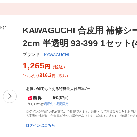
KAWAGUCHI 合皮用 補修シー
2cm 半透明 93-399 1セット(
ブランド：
KAWAGUCHI
1,265
円
（税込）
316.3
1つあたり
円
（税込）
お買い物でもらえる特典
最大付与率7%
5
獲得
%
(57pt)
うち4.5%は
利用先・期間限定
ログイン&全額PayPay支払いで獲得できます。原則として税抜金額に対し付与
も実際の付与数、付与率が少ない場合があります。詳細は内訳からご確認くださ
ログインはこちら