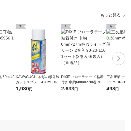
もっと見る
7
8
9
60m 49
KAWAGUCHI 衣類の紫外線
DIXIE フローラテープ 粘着
三友産業 テグス #
カットスプレー 420ml 10-1
付き 巾約6mm×27m巻 Nラ
×50m HR-046
91 1個（直送品）
イトグリーン 2巻入 90-20-1
1,980
2,633
498
円
円
円
10 1セット(2巻入×6袋入)
（直送品）