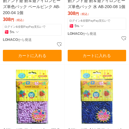
創アンド遊 創＆遊アイロンビー
創アンド遊 創＆遊アイロンビー
ズ単色パック ペールピンク AB-
ズ単色パック 水 AB-200-08 1個
200-04 1個
308
円
（税込）
308
円
（税込）
ログイン&全額PayPay支払いで
5
%
ログイン&全額PayPay支払いで
5
%
LOHACO
から発送
LOHACO
から発送
カートに入れる
カートに入れる