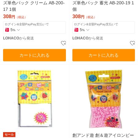
ズ単色パック クリーム AB-200-
ズ単色パック 蓄光 AB-200-19 1
17 1個
個
308
308
円
円
（税込）
（税込）
ログイン&全額PayPay支払いで
ログイン&全額PayPay支払いで
5
5
%
%
LOHACO
から発送
LOHACO
から発送
カートに入れる
カートに入れる
セール
創アンド遊 創＆遊アイロンビー