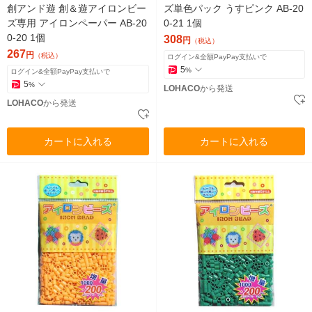
創アンド遊 創＆遊アイロンビー
ズ単色パック うすピンク AB-20
ズ専用 アイロンペーパー AB-20
0-21 1個
0-20 1個
308
円
（税込）
267
円
（税込）
ログイン&全額PayPay支払いで
5
%
ログイン&全額PayPay支払いで
5
%
LOHACO
から発送
LOHACO
から発送
カートに入れる
カートに入れる