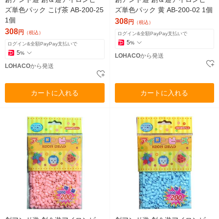
ズ単色パック こげ茶 AB-200-25
ズ単色パック 黄 AB-200-02 1個
1個
308
円
（税込）
308
円
（税込）
ログイン&全額PayPay支払いで
5
%
ログイン&全額PayPay支払いで
5
%
LOHACO
から発送
LOHACO
から発送
カートに入れる
カートに入れる