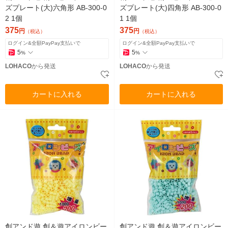
ズプレート(大)六角形 AB-300-0
ズプレート(大)四角形 AB-300-0
2 1個
1 1個
375
375
円
円
（税込）
（税込）
ログイン&全額PayPay支払いで
ログイン&全額PayPay支払いで
5
5
%
%
LOHACO
から発送
LOHACO
から発送
カートに入れる
カートに入れる
創アンド遊 創＆遊アイロンビー
創アンド遊 創＆遊アイロンビー