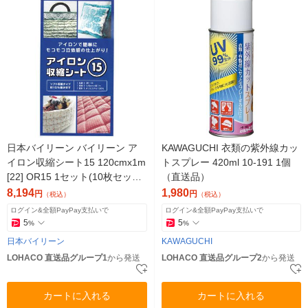
日本バイリーン バイリーン ア
KAWAGUCHI 衣類の紫外線カッ
イロン収縮シート15 120cmx1m
トスプレー 420ml 10-191 1個
[22] OR15 1セット(10枚セット)
（直送品）
（直送品）
8,194
1,980
円
円
（税込）
（税込）
ログイン&全額PayPay支払いで
ログイン&全額PayPay支払いで
5
5
%
%
日本バイリーン
KAWAGUCHI
LOHACO 直送品グループ1
から発送
LOHACO 直送品グループ2
から発送
カートに入れる
カートに入れる