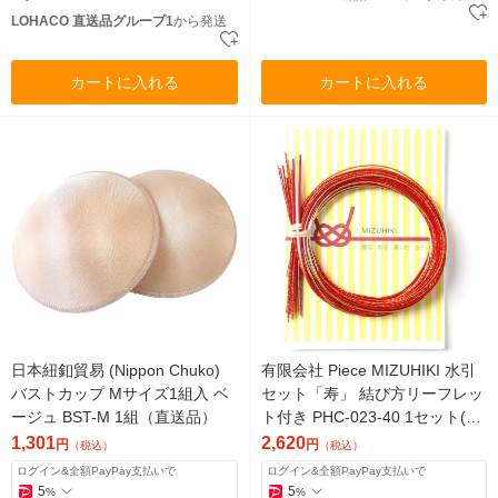
LOHACO 直送品グループ1
から発送
カートに入れる
カートに入れる
日本紐釦貿易 (Nippon Chuko)
有限会社 Piece MIZUHIKI 水引
バストカップ Mサイズ1組入 ベ
セット「寿」 結び方リーフレッ
ージュ BST-M 1組（直送品）
ト付き PHC-023-40 1セット(5
袋)（直送品）
1,301
2,620
円
円
（税込）
（税込）
ログイン&全額PayPay支払いで
ログイン&全額PayPay支払いで
5
5
%
%