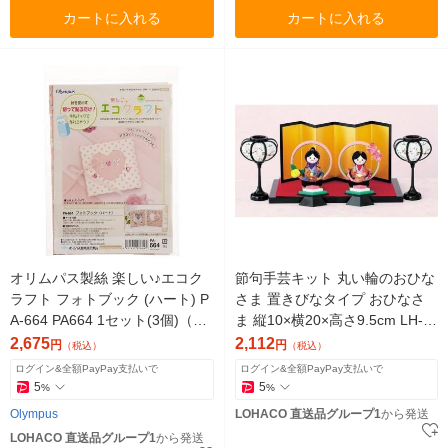
カートに入れる
カートに入れる
オリムパス製絲 楽しい♪エコク
節句手芸キット 丸い輪のおひな
ラフト フォトブック (ハート) P
さま 置きびなタイプ おひなさ
A-664 PA664 1セット(3個)（直
ま 縦10×横20×高さ9.5cm LH-8
送品）
4 LH84 1個（直送品）
2,675
2,112
円
円
（税込）
（税込）
ログイン&全額PayPay支払いで
ログイン&全額PayPay支払いで
5
5
%
%
Olympus
LOHACO 直送品グループ1
から発送
LOHACO 直送品グループ1
から発送