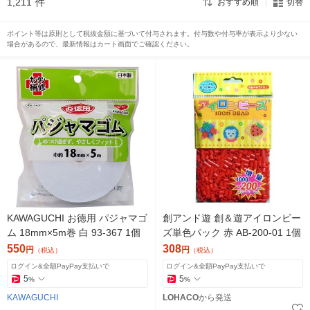
1,211
件
おすすめ順
切替
ポイント等は原則として税抜金額に基づいて付与されます。付与数や付与率が表示より少ない
場合があるので、最新情報はカート画面でご確認ください。
KAWAGUCHI お徳用 パジャマゴ
創アンド遊 創＆遊アイロンビー
ム 18mm×5m巻 白 93-367 1個
ズ単色パック 赤 AB-200-01 1個
550
308
円
円
（税込）
（税込）
ログイン&全額PayPay支払いで
ログイン&全額PayPay支払いで
5
5
%
%
KAWAGUCHI
LOHACO
から発送