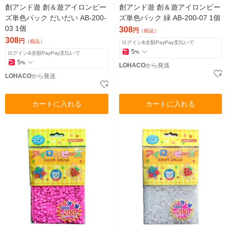
創アンド遊 創＆遊アイロンビー
創アンド遊 創＆遊アイロンビー
ズ単色パック だいだい AB-200-
ズ単色パック 緑 AB-200-07 1個
03 1個
308
円
（税込）
308
円
（税込）
ログイン&全額PayPay支払いで
5
%
ログイン&全額PayPay支払いで
5
%
LOHACO
から発送
LOHACO
から発送
カートに入れる
カートに入れる