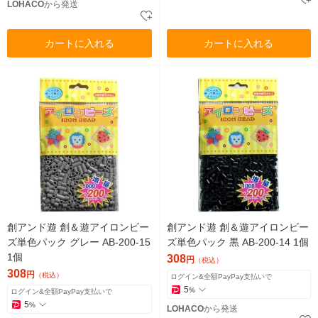
LOHACO
から発送
カートに入れる
カートに入れる
創アンド遊 創＆遊アイロンビー
創アンド遊 創＆遊アイロンビー
ズ単色パック グレー AB-200-15
ズ単色パック 黒 AB-200-14 1個
1個
308
円
（税込）
308
円
（税込）
ログイン&全額PayPay支払いで
5
%
ログイン&全額PayPay支払いで
5
%
LOHACO
から発送