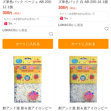
ズ単色パック ベージュ AB-200-
ズ単色パック 白 AB-200-16 1個
12 1個
308
円
（税込）
308
円
（税込）
ログイン&全額PayPay支払いで
5
%
ログイン&全額PayPay支払いで
5
%
LOHACO
から発送
LOHACO
から発送
カートに入れる
カートに入れる
創アンド遊 創＆遊アイロンビー
創アンド遊 創＆遊アイロンビー