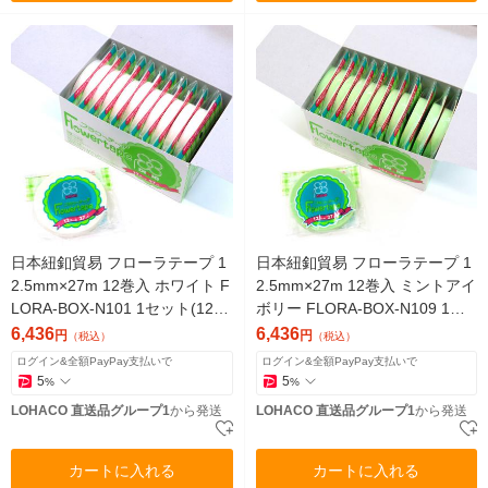
日本紐釦貿易 フローラテープ 1
日本紐釦貿易 フローラテープ 1
2.5mm×27m 12巻入 ホワイト F
2.5mm×27m 12巻入 ミントアイ
LORA-BOX-N101 1セット(12
ボリー FLORA-BOX-N109 1セ
巻)（直送品）
ット(12巻)（直送品）
6,436
6,436
円
円
（税込）
（税込）
ログイン&全額PayPay支払いで
ログイン&全額PayPay支払いで
5
5
%
%
LOHACO 直送品グループ1
から発送
LOHACO 直送品グループ1
から発送
カートに入れる
カートに入れる