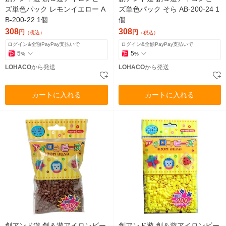
ズ単色パック レモンイエロー A
ズ単色パック そら AB-200-24 1
B-200-22 1個
個
308
308
円
円
（税込）
（税込）
ログイン&全額PayPay支払いで
ログイン&全額PayPay支払いで
5
5
%
%
LOHACO
から発送
LOHACO
から発送
カートに入れる
カートに入れる
創アンド遊 創＆遊アイロンビー
創アンド遊 創＆遊アイロンビー