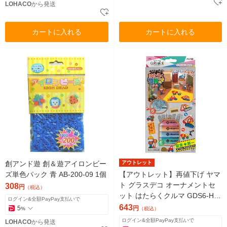
LOHACO
から発送
カートに入れる
カートに入れる
創アンド遊 創＆遊アイロンビー
アウトレット
ズ単色パック 青 AB-200-09 1個
【アウトレット】再値下げ ヤマ
ト グラスデコ オーナメントセ
308
円
（税込）
ット はたらくクルマ GDS6-H1
ログイン&全額PayPay支払いで
1個
643
5
円
%
（税込）
ログイン&全額PayPay支払いで
LOHACO
から発送