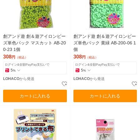
創アンド遊 創＆遊アイロンビー
創アンド遊 創＆遊アイロンビー
ズ単色パック マスカット AB-20
ズ単色パック 黄緑 AB-200-06 1
0-23 1個
個
308
308
円
円
（税込）
（税込）
ログイン&全額PayPay支払いで
ログイン&全額PayPay支払いで
5
5
%
%
LOHACO
から発送
LOHACO
から発送
カートに入れる
カートに入れる