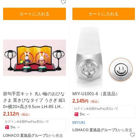
カートに入れる
カートに入れる
節句手芸キット 丸い輪のおひな
MIY-U1001-6（直送品）
さま 置きびなタイプ うさぎ 縦1
2,145
円
（税込）
0×横20×高さ9.5cm LH-85 LH85
ログイン&全額PayPay支払いで
1個（直送品）
2,112
円
5
（税込）
%
ログイン&全額PayPay支払いで
MIYUKI
5
%
LOHACO 直送品グループ1
から発送
LOHACO 直送品グループ1
から発送