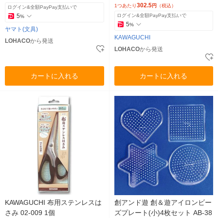
302.5
1つあたり
円
（税込）
ログイン&全額PayPay支払いで
5
ログイン&全額PayPay支払いで
%
5
%
ヤマト(文具)
KAWAGUCHI
LOHACO
から発送
LOHACO
から発送
カートに入れる
カートに入れる
KAWAGUCHI 布用ステンレスは
創アンド遊 創＆遊アイロンビー
さみ 02-009 1個
ズプレート(小)4枚セット AB-38