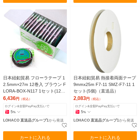
日本紐釦貿易 フローラテープ 1
日本紐釦貿易 熱接着両面テープ
2.5mm×27m 12巻入 ブラウン F
9mmx25m F7-11 SMZ-F7-11 1
LORA-BOX-N117 1セット(12
セット(5個)（直送品）
巻)（直送品）
6,436
2,083
円
円
（税込）
（税込）
ログイン&全額PayPay支払いで
ログイン&全額PayPay支払いで
5
5
%
%
LOHACO 直送品グループ1
から発送
LOHACO 直送品グループ1
から発送
カートに入れる
カートに入れる