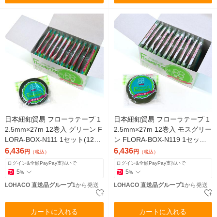
日本紐釦貿易 フローラテープ 1
日本紐釦貿易 フローラテープ 1
2.5mm×27m 12巻入 グリーン F
2.5mm×27m 12巻入 モスグリー
LORA-BOX-N111 1セット(12巻)
ン FLORA-BOX-N119 1セット
（直送品）
(12巻)（直送品）
6,436
6,436
円
円
（税込）
（税込）
ログイン&全額PayPay支払いで
ログイン&全額PayPay支払いで
5
5
%
%
LOHACO 直送品グループ1
から発送
LOHACO 直送品グループ1
から発送
カートに入れる
カートに入れる