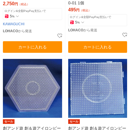
0-01 1個
2,750
円
（税込）
495
円
（税込）
ログイン&全額PayPay支払いで
5
%
ログイン&全額PayPay支払いで
5
%
KAWAGUCHI
LOHACO
から発送
LOHACO
から発送
カートに入れる
カートに入れる
セール
セール
創アンド遊 創＆遊アイロンビー
創アンド遊 創＆遊アイロンビー