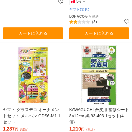
5
%
ヤマト(文具)
LOHACO
から発送
（3）
カートに入れる
カートに入れる
ヤマト グラスデコ オーナメン
KAWAGUCHI 合皮用 補修シート
トセット メルヘン GDS6-M1 1
8×12cm 黒 93-403 1セット(4
セット
個)
1,287
1,210
円
円
（税込）
（税込）