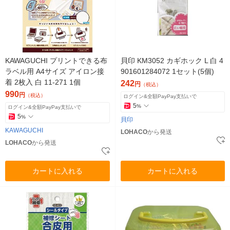
KAWAGUCHI プリントできる布
貝印 KM3052 カギホック L 白 4
ラベル用 A4サイズ アイロン接
901601284072 1セット(5個)
着 2枚入 白 11-271 1個
242
円
（税込）
990
円
（税込）
ログイン&全額PayPay支払いで
5
%
ログイン&全額PayPay支払いで
5
%
貝印
KAWAGUCHI
LOHACO
から発送
LOHACO
から発送
カートに入れる
カートに入れる