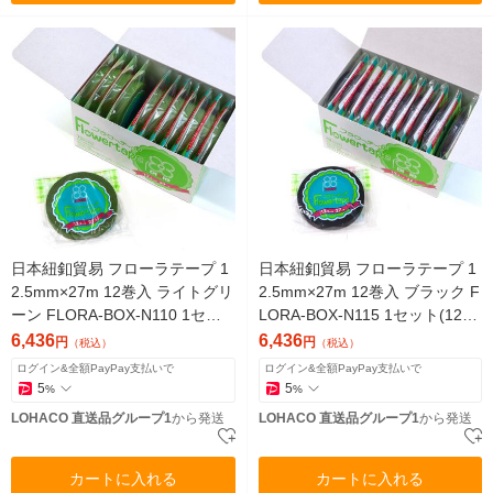
日本紐釦貿易 フローラテープ 1
日本紐釦貿易 フローラテープ 1
2.5mm×27m 12巻入 ライトグリ
2.5mm×27m 12巻入 ブラック F
ーン FLORA-BOX-N110 1セッ
LORA-BOX-N115 1セット(12
ト(12巻)（直送品）
巻)（直送品）
6,436
6,436
円
円
（税込）
（税込）
ログイン&全額PayPay支払いで
ログイン&全額PayPay支払いで
5
5
%
%
LOHACO 直送品グループ1
から発送
LOHACO 直送品グループ1
から発送
カートに入れる
カートに入れる