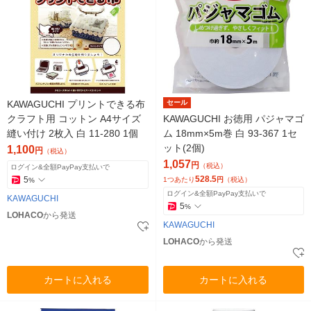
KAWAGUCHI プリントできる布
セール
クラフト用 コットン A4サイズ
KAWAGUCHI お徳用 パジャマゴ
縫い付け 2枚入 白 11-280 1個
ム 18mm×5m巻 白 93-367 1セ
ット(2個)
1,100
円
（税込）
1,057
円
（税込）
ログイン&全額PayPay支払いで
528.5
5
1つあたり
円
（税込）
%
ログイン&全額PayPay支払いで
KAWAGUCHI
5
%
LOHACO
から発送
KAWAGUCHI
LOHACO
から発送
カートに入れる
カートに入れる