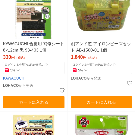
KAWAGUCHI 合皮用 補修シート
創アンド遊 アイロンビーズセッ
8×12cm 黒 93-403 1個
ト AB-1500-01 1個
330
1,840
円
円
（税込）
（税込）
ログイン&全額PayPay支払いで
ログイン&全額PayPay支払いで
5
5
%
%
KAWAGUCHI
LOHACO
から発送
LOHACO
から発送
カートに入れる
カートに入れる