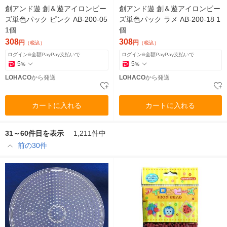
創アンド遊 創＆遊アイロンビー
創アンド遊 創＆遊アイロンビー
ズ単色パック ピンク AB-200-05
ズ単色パック ラメ AB-200-18 1
1個
個
308
308
円
円
（税込）
（税込）
ログイン&全額PayPay支払いで
ログイン&全額PayPay支払いで
5
5
%
%
LOHACO
から発送
LOHACO
から発送
カートに入れる
カートに入れる
31～60件目を表示
1,211件中
前の30件