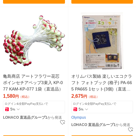
亀島商店 アートフラワー花芯
オリムパス製絲 楽しいエコクラ
ポインセチアペップ3束入 KP-0
フト フォトブック (格子) PA-66
77 KAM-KP-077 1袋（直送品）
5 PA665 1セット(3個)（直送
品）
1,580
2,675
円
円
（税込）
（税込）
ログイン&全額PayPay支払いで
ログイン&全額PayPay支払いで
5
5
%
%
LOHACO 直送品グループ1
から発送
Olympus
LOHACO 直送品グループ1
から発送