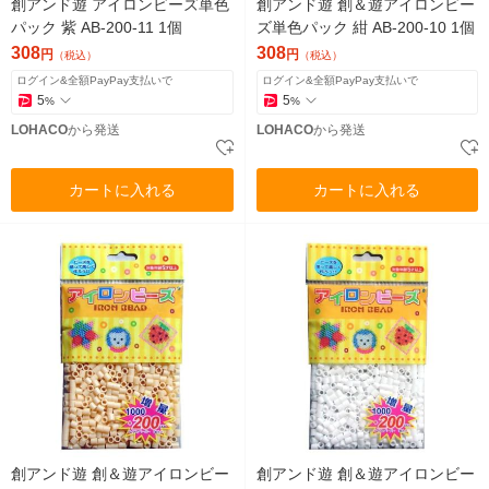
創アンド遊 アイロンビーズ単色
創アンド遊 創＆遊アイロンビー
パック 紫 AB-200-11 1個
ズ単色パック 紺 AB-200-10 1個
308
308
円
円
（税込）
（税込）
ログイン&全額PayPay支払いで
ログイン&全額PayPay支払いで
5
5
%
%
LOHACO
から発送
LOHACO
から発送
カートに入れる
カートに入れる
創アンド遊 創＆遊アイロンビー
創アンド遊 創＆遊アイロンビー