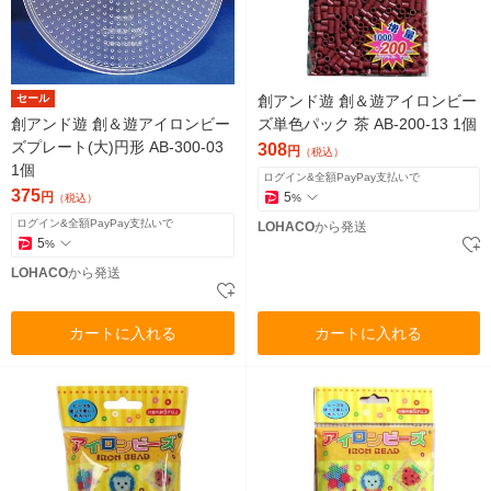
セール
創アンド遊 創＆遊アイロンビー
創アンド遊 創＆遊アイロンビー
ズ単色パック 茶 AB-200-13 1個
ズプレート(大)円形 AB-300-03
308
円
（税込）
1個
ログイン&全額PayPay支払いで
375
円
5
（税込）
%
ログイン&全額PayPay支払いで
LOHACO
から発送
5
%
LOHACO
から発送
カートに入れる
カートに入れる