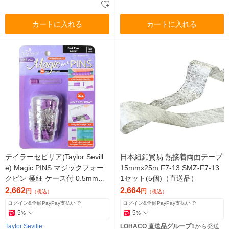
カートに入れる
カートに入れる
テイラーセビリア(Taylor Sevill
日本紐釦貿易 熱接着両面テープ
e) Magic PINS マジックフォー
15mmx25m F7-13 SMZ-F7-13
クピン 極細 ケース付 0.5mm×4
1セット(5個)（直送品）
5mm 30本入（直送品）
2,662
2,664
円
円
（税込）
（税込）
ログイン&全額PayPay支払いで
ログイン&全額PayPay支払いで
5
5
%
%
Taylor Seville
LOHACO 直送品グループ1
から発送