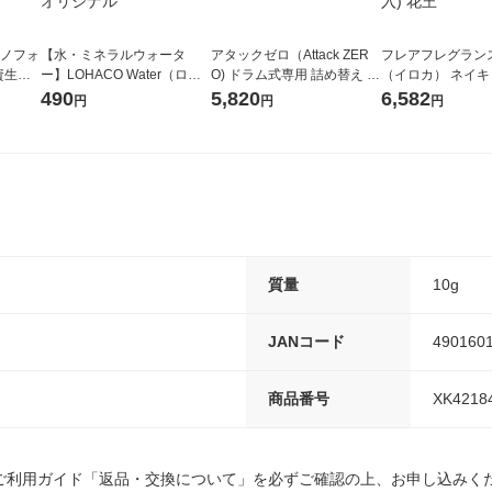
ラノフォ
【水・ミネラルウォータ
アタックゼロ（Attack ZER
フレアフレグランス 
資生
ー】LOHACO Water（ロハ
O) ドラム式専用 詰め替え メ
（イロカ） ネイ
コウォーター）2L ラベルレ
ガジャンボ 2300g 1セット
ーの香り 柔軟剤 
490
5,820
6,582
円
円
円
ス 1箱（5本入）（イチオ
（2個入) 洗濯洗剤 花王
特大 1200ml 1
シ） オリジナル
入) 花王
質量
10g
JANコード
490160
商品番号
XK4218
ご利用ガイド「返品・交換について」を必ずご確認の上、お申し込みく