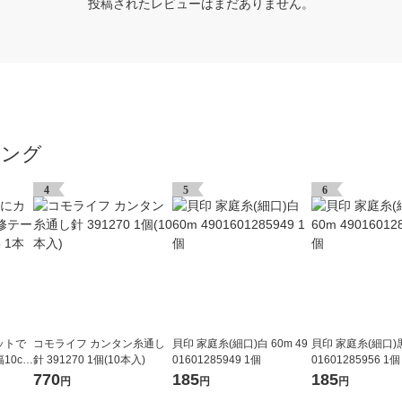
投稿されたレビューはまだありません。
キング
4
5
6
ットで
コモライフ カンタン糸通し
貝印 家庭糸(細口)白 60m 49
貝印 家庭糸(細口)黒 
10cm
針 391270 1個(10本入)
01601285949 1個
01601285956 1個
770
185
185
円
円
円