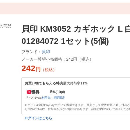
貝印 KM3052 カギホック L 白
01284072 1セット(5個)
貝印
ブランド：
メーカー希望小売価格：
242円（税込）
242
円
（税込）
お買い物でもらえる特典
最大付与率11%
5
獲得
%
(10pt)
うち4.5%は
利用先・期間限定
ログイン&全額PayPay支払いで獲得できます。原則として税抜金額に対し付与
も実際の付与数、付与率が少ない場合があります。詳細は内訳からご確認くださ
ログインはこちら