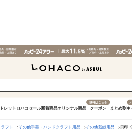
獲得はこちら
レ
トレット
ロハコセール
新着商品
オリジナル商品
クーポン
まとめ割
キ
クラフト
その他手芸・ハンドクラフト用品
その他裁縫用品
貝印 K