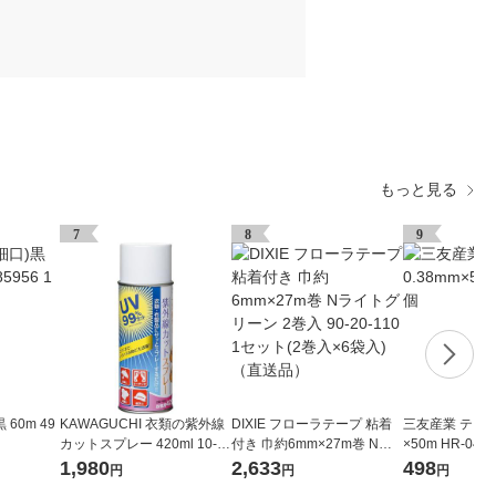
もっと見る
7
8
9
60m 49
KAWAGUCHI 衣類の紫外線
DIXIE フローラテープ 粘着
三友産業 テグス #
カットスプレー 420ml 10-1
付き 巾約6mm×27m巻 Nラ
×50m HR-046
91 1個（直送品）
イトグリーン 2巻入 90-20-1
1,980
2,633
498
円
円
円
10 1セット(2巻入×6袋入)