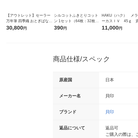
【アウトレット】セーラー
シルコットふきとりコット
HAKU（ハク） メ
万年筆 四季織 おとぎばなし
ン 1セット（64枚：32枚入×
ーカスＩＶ 45ｇ 
万年筆 織姫 MF(中細字) 101
2箱） ユニ・チャーム コッ
堂 おまけ付き
30,800
390
11,000
円
円
円
227302 1本
トンパフ
商品仕様/スペック
原産国
日本
メーカー名
貝印
ブランド
貝印
返品について
返品可
ご購入の際は、