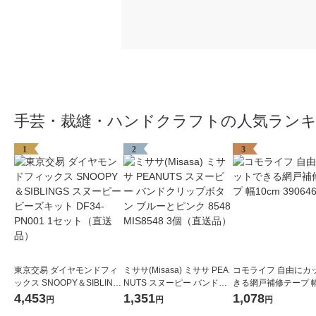
手芸・裁縫・ハンドクラフトの人気ラン
1
2
3
東京交易 ダイヤモンドフィ
ミササ(Misasa) ミササ PEA
コモライフ 自由にカ
ックス SNOOPY＆SIBLING
NUTS スヌーピー バンドク
きる網戸補修テープ 幅
S スヌーピー ビーズキット
リップボタン ブルーとピン
390646 1本
4,453
1,351
1,078
円
円
円
DF34-PN001 1セット（直送
ク 8548 MIS8548 3個（直送