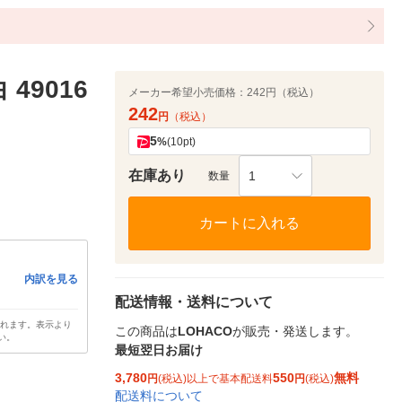
 49016
メーカー希望小売価格：
242円（税込）
242
円
（税込）
5
%
(10pt)
在庫あり
1
数量
カートに入れる
内訳を見る
配送情報・送料について
されます。表示より
この商品は
LOHACO
が販売・発送します。
い。
最短翌日お届け
3,780
550
無料
円
(税込)以上で基本配送料
円
(税込)
配送料について