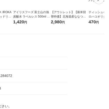
IROKA
アイリスフーズ 富士山の強
【アウトレット】【新米切
ティッシュペーパ
キッドリリ
炭酸水 ラベルレス 500ml 1
替特価】北海道産ななつぼ
ロハコオリジナ
詰め替え 超
箱（24本入）
し 無洗米 5kg 1袋 令和7年産
ックティッシュ
1,420
2,980
470
円
円
円
セット（5個
米 木徳神糧 オリジナル
リジナル 1セ
5個入×2パック
ル
1284072
4
ださい。