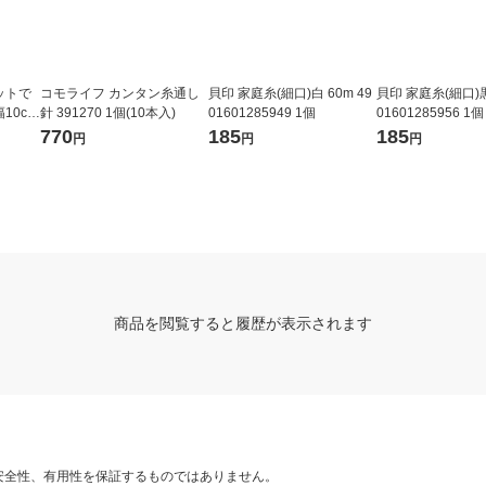
ットで
コモライフ カンタン糸通し
貝印 家庭糸(細口)白 60m 49
貝印 家庭糸(細口)黒 
10cm
針 391270 1個(10本入)
01601285949 1個
01601285956 1個
770
185
185
円
円
円
商品を閲覧すると履歴が表示されます
安全性、有用性を保証するものではありません。