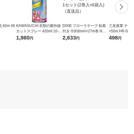
60m 49
KAWAGUCHI 衣類の紫外線
DIXIE フローラテープ 粘着
三友産業 テグス #
カットスプレー 420ml 10-1
付き 巾約6mm×27m巻 Nラ
×50m HR-046
91 1個（直送品）
イトグリーン 2巻入 90-20-1
1,980
2,633
498
円
円
円
10 1セット(2巻入×6袋入)
（直送品）