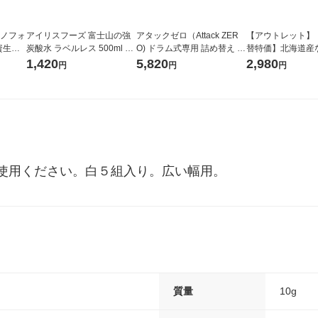
ラノフォ
アイリスフーズ 富士山の強
アタックゼロ（Attack ZER
【アウトレット】
資生
炭酸水 ラベルレス 500ml 1
O) ドラム式専用 詰め替え メ
替特価】北海道産
箱（24本入）
ガジャンボ 2300g 1セット
し 無洗米 5kg 1
1,420
5,820
2,980
円
円
円
（2個入) 洗濯洗剤 花王
米 木徳神糧 オリ
使用ください。白５組入り。広い幅用。
質量
10g