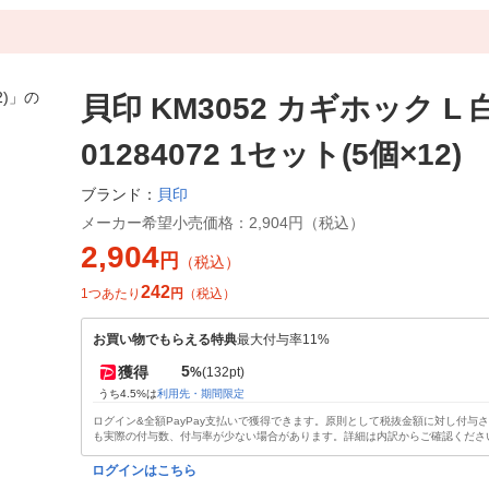
貝印 KM3052 カギホック L 白
01284072 1セット(5個×12)
貝印
ブランド：
メーカー希望小売価格：
2,904円（税込）
2,904
円
（税込）
242
1つあたり
円
（税込）
お買い物でもらえる特典
最大付与率11%
5
獲得
%
(132pt)
うち4.5%は
利用先・期間限定
ログイン&全額PayPay支払いで獲得できます。原則として税抜金額に対し付与
も実際の付与数、付与率が少ない場合があります。詳細は内訳からご確認くださ
ログインはこちら