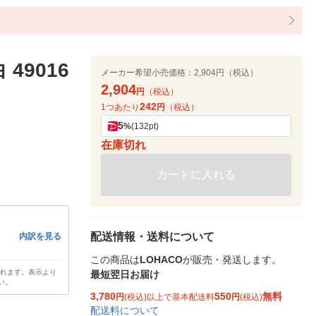
 49016
メーカー希望小売価格：
2,904円（税込）
2,904
円
（税込）
242
1つあたり
円
（税込）
5
%
(132pt)
在庫切れ
カートに入れる
配送情報・送料について
内訳を見る
この商品は
LOHACO
が販売・発送します。
されます。表示より
最短翌日お届け
い。
3,780
550
無料
円
(税込)以上で基本配送料
円
(税込)
配送料について