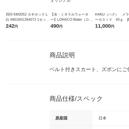
貝印 KM3052 カギホック L
【水・ミネラルウォータ
HAKU（ハク） メ
白 4901601284072 1セット
ー】LOHACO Water（ロハ
ーカスＩＶ 45ｇ 
(5個)
コウォーター）2L ラベルレ
堂 おまけ付き
242
490
11,000
円
円
円
ス 1箱（5本入）（イチオ
シ） オリジナル
商品説明
ベルト付きスカート、ズボンにご
商品仕様/スペック
原産国
日本