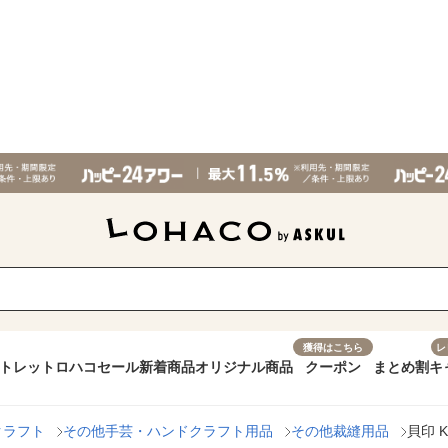
獲得はこちら
レ
トレット
ロハコセール
新着商品
オリジナル商品
クーポン
まとめ割
キ
クラフト
その他手芸・ハンドクラフト用品
その他裁縫用品
貝印 K