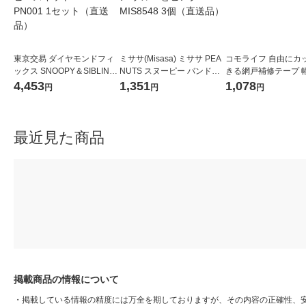
東京交易 ダイヤモンドフィ
ミササ(Misasa) ミササ PEA
コモライフ 自由にカ
ックス SNOOPY＆SIBLING
NUTS スヌーピー バンドク
きる網戸補修テープ 幅
S スヌーピー ビーズキット
リップボタン ブルーとピン
390646 1本
4,453
1,351
1,078
円
円
円
DF34-PN001 1セット（直送
ク 8548 MIS8548 3個（直送
品）
品）
最近見た商品
掲載商品の情報について
・
掲載している情報の精度には万全を期しておりますが、その内容の正確性、