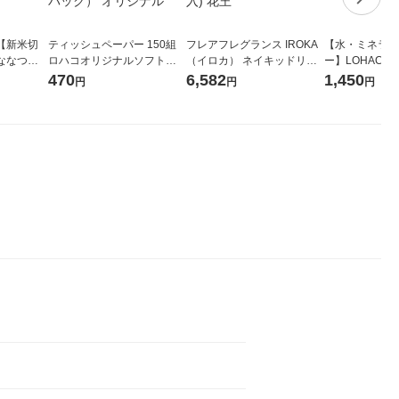
【新米切
ティッシュペーパー 150組
フレアフレグランス IROKA
【水・ミネラル
ななつぼ
ロハコオリジナルソフトパ
（イロカ） ネイキッドリリ
ー】LOHACO Wa
袋 令和7年産
ックティッシュ フィオナ オ
ーの香り 柔軟剤 詰め替え 超
1箱（20本入
470
6,582
1,450
円
円
円
ジナル
リジナル 1セット（10個：
特大 1200ml 1セット（5個
（イチオシ） 
5個入×2パック） オリジナ
入) 花王
ル