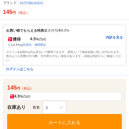
ブランド：
KOTOBUKIDO
145
円
（税込）
お買い物でもらえる特典
最大付与率6.5%
内訳を見る
4.5
獲得
%
(5pt)
うち4.5%は
利用先・期間限定
ログイン&全額PayPay支払いで獲得できます。原則として税抜金額に対し付与されます。
表示よりも実際の付与数、付与率が少ない場合があります。詳細は内訳からご確認くださ
い。
ログインはこちら
145
円
（税込）
4.5
%
(5pt)
在庫あり
1
数量
カートに入れる