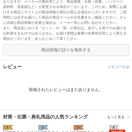
おりますが、メーカーの都合等により、商品規格・仕様（容量、パッケージ、
原材料、原産国など）が変更される場合がございます。このため、実際にお届
けする商品とサイト上の商品情報の表記が異なる場合がございますので、ご使
用前には必ずお届けした商品の商品ラベルや注意書きをご確認ください。さら
に詳細な商品情報が必要な場合は、メーカー等にお問い合わせください。
また、商品名における「セット」や「箱」の表記は、必ずしも箱でのお届けを
お約束するものではありません。お届け形態は倉庫の在庫状況等により異なる
場合がございます。あらかじめご了承ください。
商品情報の誤りを報告する
レビュー
レビューとは
投稿されたレビューはまだありません。
封筒・伝票・典礼用品の人気ランキング
もっと見る
1
2
3
4
45%OFF