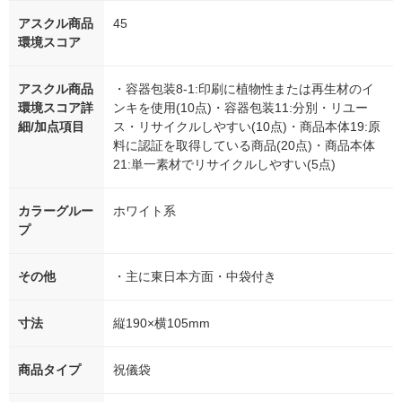
アスクル商品
45
環境スコア
アスクル商品
・容器包装8-1:印刷に植物性または再生材のイ
環境スコア詳
ンキを使用(10点)・容器包装11:分別・リユー
細/加点項目
ス・リサイクルしやすい(10点)・商品本体19:原
料に認証を取得している商品(20点)・商品本体
21:単一素材でリサイクルしやすい(5点)
カラーグルー
ホワイト系
プ
その他
・主に東日本方面・中袋付き
寸法
縦190×横105mm
商品タイプ
祝儀袋