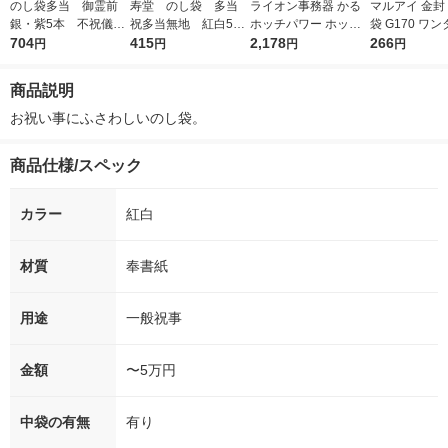
のし袋多当 御霊前
寿堂 のし袋 多当
ライオン事務器 かる
マルアイ 金封
銀・紫5本 不祝儀
祝多当無地 紅白5
ホッチパワー ホッチ
袋 G170 ワ
袋 1セット（50枚：
704
本 1セット（30枚：
415
キス(ステープラ) 45
2,178
ノ-G170 1袋(
266
円
円
円
円
10枚入×5パック）
10枚入×3袋）
枚とじ FS-45 グリー
ン(緑) 20412 1台
商品説明
お祝い事にふさわしいのし袋。
商品仕様/スペック
カラー
紅白
材質
奉書紙
用途
一般祝事
金額
〜5万円
中袋の有無
有り