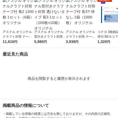
アスクル オリジナル
アスクル オリジナル
アスクル オリジナル
コクヨ 3枚納
クラフト封筒 テープ
窓付きクラフト封筒
クラフト封筒 テープ
求付 B6ヨコ 7
付 角2 1200枚 1セッ
11,616
透けないタイプ 長3 1
5,980
付 長3〒枠なし 1箱
3,938
3冊 ノーカー
1,320
円
円
円
円
ト（6箱） オリジナル
セット（100枚×10
（1000枚） オリジナ
ウ-333
箱） オリジナル
ル
最近見た商品
商品を閲覧すると履歴が表示されます
掲載商品の情報について
・
掲載している情報の精度には万全を期しておりますが、その内容の正確性、