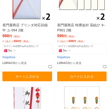
長門屋商店 プリンタ対応目録
長門屋商店 特撰金封 花結び キ-
中 ユ-094 2枚
P901 2枚
988
996
円
円
（税込）
（税込）
494
498
1つあたり
円
（税込）
1つあたり
円
（税込）
ログイン&全額PayPay支払いで
ログイン&全額PayPay支払いで
5
5
%
%
Nagatoya
Nagatoya
LOHACO
から発送
LOHACO
から発送
カートに入れる
カートに入れる