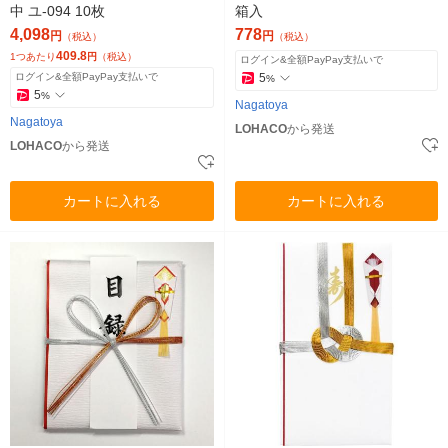
中 ユ-094 10枚
箱入
4,098
778
円
円
（税込）
（税込）
409.8
1つあたり
円
（税込）
ログイン&全額PayPay支払いで
ログイン&全額PayPay支払いで
5
%
5
%
Nagatoya
Nagatoya
LOHACO
から発送
LOHACO
から発送
カートに入れる
カートに入れる