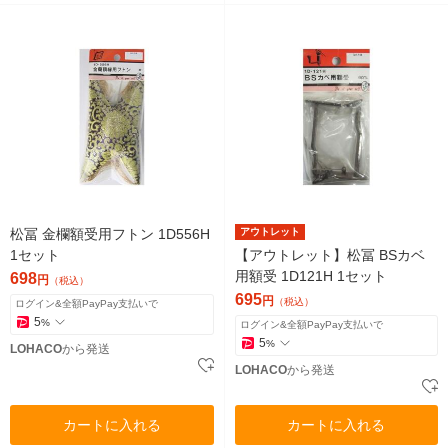
松冨 金欄額受用フトン 1D556H
アウトレット
1セット
【アウトレット】松冨 BSカベ
用額受 1D121H 1セット
698
円
（税込）
695
円
（税込）
ログイン&全額PayPay支払いで
5
%
ログイン&全額PayPay支払いで
5
%
LOHACO
から発送
LOHACO
から発送
カートに入れる
カートに入れる