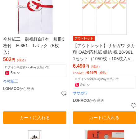
今村紙工 御祝紅白7本 短冊3
アウトレット
枚付 E-651 1パック（5枚
【アウトレット】ササガワ タカ
入）
印 OA対応札紙 蝶結 祝 28-961
1セット（1050枚：105枚入×10
502
円
（税込）
袋）
6,490
円
（税込）
ログイン&全額PayPay支払いで
649
5
1つあたり
円
（税込）
%
ログイン&全額PayPay支払いで
今村紙工
5
%
LOHACO
から発送
ササガワ
LOHACO
から発送
カートに入れる
カートに入れる