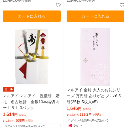
LOHACO
から発送
LOHACO
から発送
カートに入れる
カートに入れる
セール
マルアイ 金封 大人のお礼シリ
マルアイ マルアイ 祝儀袋 婚
ーズ 万円袋 ありがと ノ-レ6 5
礼 名古屋折 金銀10本結切 キ
袋(25枚:5枚入×5)
ー１５１ 3パック
1,646
円
（税込）
1,614
329.2
円
1つあたり
円
（税込）
（税込）
538
ログイン&全額PayPay支払いで
1つあたり
円
（税込）
5
%
ログイン&全額PayPay支払いで