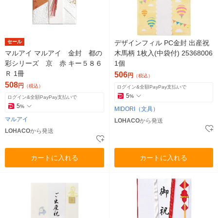
セール
デザインフィル PC金封 出産祝
マルアイ マルアイ 金封 都の
木馬柄 1枚入(中袋付) 25368006
彩シリーズ 京 赤 キー５８６
1個
Ｒ 1冊
506
円
（税込）
508
円
（税込）
ログイン&全額PayPay支払いで
5
%
ログイン&全額PayPay支払いで
5
%
MIDORI（文具）
マルアイ
LOHACO
から発送
LOHACO
から発送
カートに入れる
カートに入れる