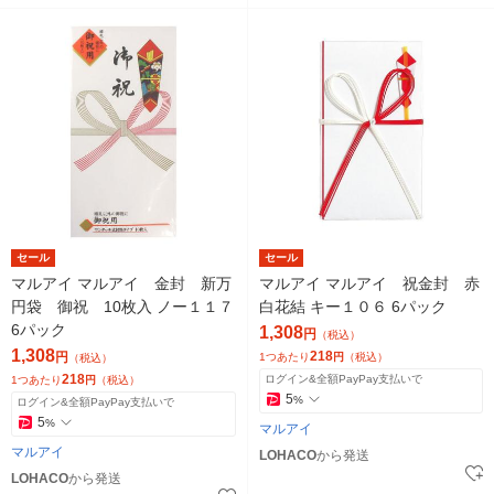
セール
セール
マルアイ マルアイ 金封 新万
マルアイ マルアイ 祝金封 赤
円袋 御祝 10枚入 ノー１１７
白花結 キー１０６ 6パック
6パック
1,308
円
（税込）
1,308
218
円
1つあたり
円
（税込）
（税込）
218
ログイン&全額PayPay支払いで
1つあたり
円
（税込）
5
%
ログイン&全額PayPay支払いで
5
%
マルアイ
マルアイ
LOHACO
から発送
LOHACO
から発送