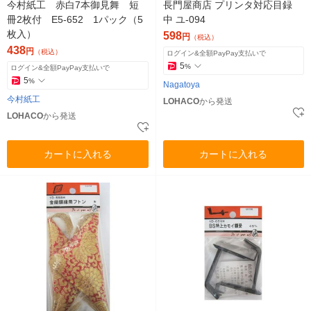
今村紙工 赤白7本御見舞 短
長門屋商店 プリンタ対応目録
冊2枚付 E5-652 1パック（5
中 ユ-094
枚入）
598
円
（税込）
438
円
（税込）
ログイン&全額PayPay支払いで
5
%
ログイン&全額PayPay支払いで
5
%
Nagatoya
今村紙工
LOHACO
から発送
LOHACO
から発送
カートに入れる
カートに入れる