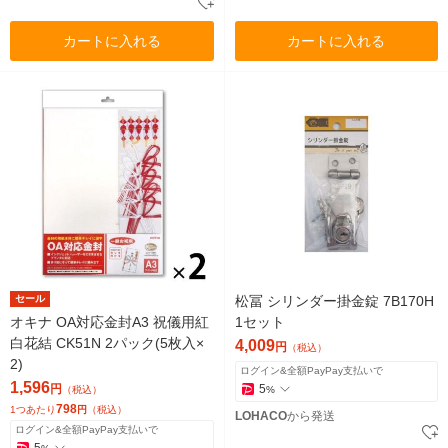
カートに入れる
カートに入れる
セール
松冨 シリンダー掛金錠 7B170H
オキナ OA対応金封A3 祝儀用紅
1セット
白花結 CK51N 2パック(5枚入×
4,009
円
（税込）
2)
ログイン&全額PayPay支払いで
1,596
円
5
（税込）
%
798
1つあたり
円
（税込）
LOHACO
から発送
ログイン&全額PayPay支払いで
5