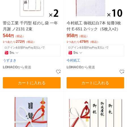
菅公工業 千円型 柾のし袋 一年
今村紙工 御祝紅白7本 短冊3枚
月謝 ノ2131 2束
付 E-651 2パック（5枚入×2）
544
958
円
円
（税込）
（税込）
272
479
1つあたり
円
（税込）
1つあたり
円
（税込）
ログイン&全額PayPay支払いで
ログイン&全額PayPay支払いで
5
5
%
%
うずまき
今村紙工
LOHACO
から発送
LOHACO
から発送
カートに入れる
カートに入れる