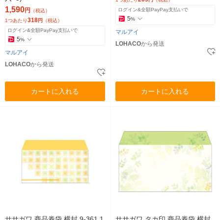
1,590
円
ログイン&全額PayPay支払いで
（税込）
5
%
318
1つあたり
円
（税込）
ログイン&全額PayPay支払いで
マルアイ
5
%
LOHACO
から発送
マルアイ
LOHACO
から発送
カートに入れる
カートに入れる
ササガワ 商品券袋 横封 9-361 1
ササガワ タカ印 商品券袋 横封