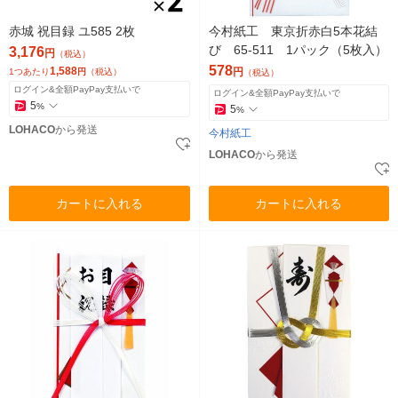
赤城 祝目録 ユ585 2枚
今村紙工 東京折赤白5本花結
び 65-511 1パック（5枚入）
3,176
円
（税込）
578
1,588
円
1つあたり
円
（税込）
（税込）
ログイン&全額PayPay支払いで
ログイン&全額PayPay支払いで
5
%
5
%
LOHACO
から発送
今村紙工
LOHACO
から発送
カートに入れる
カートに入れる