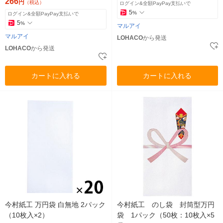
266
円
（税込）
ログイン&全額PayPay支払いで
5
%
ログイン&全額PayPay支払いで
5
%
マルアイ
マルアイ
LOHACO
から発送
LOHACO
から発送
カートに入れる
カートに入れる
今村紙工 万円袋 白無地 2パック
今村紙工 のし袋 封筒型万円
（10枚入×2）
袋 1パック（50枚：10枚入×5