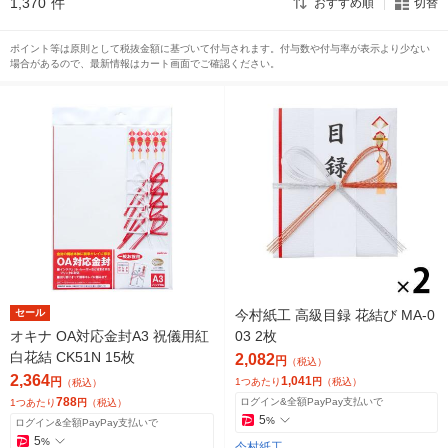
1,370
件
おすすめ順
切替
ポイント等は原則として税抜金額に基づいて付与されます。付与数や付与率が表示より少ない
場合があるので、最新情報はカート画面でご確認ください。
セール
今村紙工 高級目録 花結び MA-0
オキナ OA対応金封A3 祝儀用紅
03 2枚
白花結 CK51N 15枚
2,082
円
（税込）
2,364
1,041
円
1つあたり
円
（税込）
（税込）
788
ログイン&全額PayPay支払いで
1つあたり
円
（税込）
5
%
ログイン&全額PayPay支払いで
5
%
今村紙工