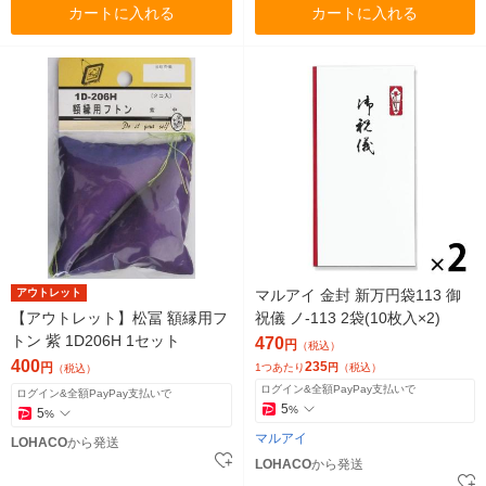
カートに入れる
カートに入れる
アウトレット
マルアイ 金封 新万円袋113 御
【アウトレット】松冨 額縁用フ
祝儀 ノ-113 2袋(10枚入×2)
トン 紫 1D206H 1セット
470
円
（税込）
400
235
円
1つあたり
円
（税込）
（税込）
ログイン&全額PayPay支払いで
ログイン&全額PayPay支払いで
5
%
5
%
マルアイ
LOHACO
から発送
LOHACO
から発送