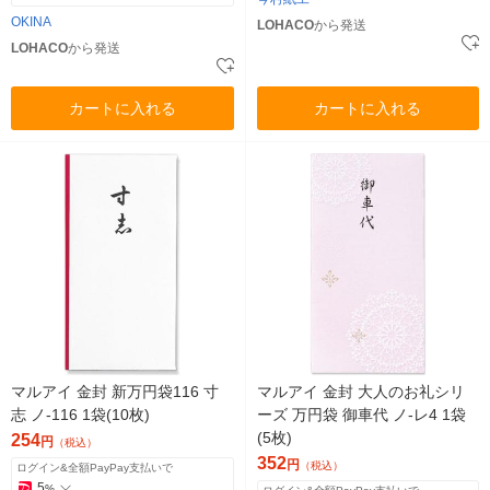
OKINA
LOHACO
から発送
LOHACO
から発送
カートに入れる
カートに入れる
マルアイ 金封 新万円袋116 寸
マルアイ 金封 大人のお礼シリ
志 ノ-116 1袋(10枚)
ーズ 万円袋 御車代 ノ-レ4 1袋
(5枚)
254
円
（税込）
352
円
（税込）
ログイン&全額PayPay支払いで
5
%