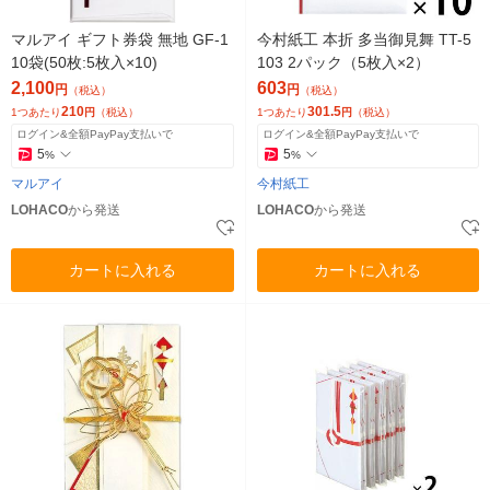
マルアイ ギフト券袋 無地 GF-1
今村紙工 本折 多当御見舞 TT-5
10袋(50枚:5枚入×10)
103 2パック（5枚入×2）
2,100
603
円
円
（税込）
（税込）
210
301.5
1つあたり
円
（税込）
1つあたり
円
（税込）
ログイン&全額PayPay支払いで
ログイン&全額PayPay支払いで
5
5
%
%
マルアイ
今村紙工
LOHACO
から発送
LOHACO
から発送
カートに入れる
カートに入れる