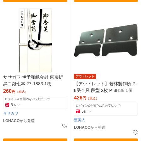
ササガワ 伊予和紙金封 東京折
アウトレット
黒白銀七本 27-1883 1枚
【アウトレット】若林製作所 P-
8受金具 段型 2枚 P-8H3h 1個
260
円
（税込）
426
円
（税込）
ログイン&全額PayPay支払いで
5
%
ログイン&全額PayPay支払いで
5
%
ササガワ
壁美人
LOHACO
から発送
LOHACO
から発送