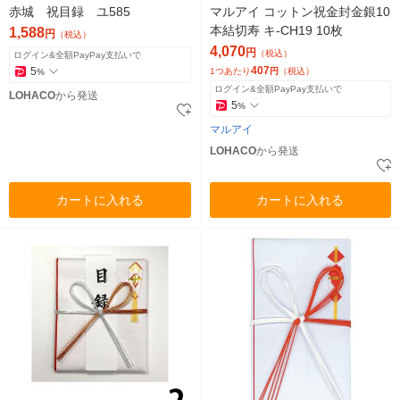
赤城 祝目録 ユ585
マルアイ コットン祝金封金銀10
本結切寿 キ-CH19 10枚
1,588
円
（税込）
4,070
円
（税込）
ログイン&全額PayPay支払いで
407
5
1つあたり
円
（税込）
%
ログイン&全額PayPay支払いで
LOHACO
から発送
5
%
マルアイ
LOHACO
から発送
カートに入れる
カートに入れる