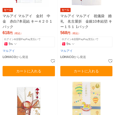
セール
セール
マルアイ マルアイ 金封 中
マルアイ マルアイ 祝儀袋 婚
金 赤白7本花結 キー４２０ 1
礼 名古屋折 金銀10本結切 キ
パック
ー１５１ 1パック
618
568
円
円
（税込）
（税込）
ログイン&全額PayPay支払いで
ログイン&全額PayPay支払いで
5
5
%
%
マルアイ
マルアイ
LOHACO
から発送
LOHACO
から発送
カートに入れる
カートに入れる