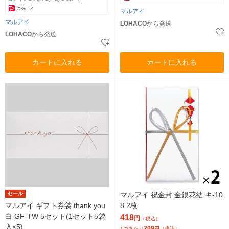
5
%
マルアイ
マルアイ
LOHACO
から発送
LOHACO
から発送
カートに入れる
カートに入れる
セール
マルアイ 祝金封 金銀花結 キ-10
マルアイ ギフト券袋 thank you
8 2枚
白 GF-TW 5セット(1セット5袋
418
円
（税込）
入×5)
209
1つあたり
円
（税込）