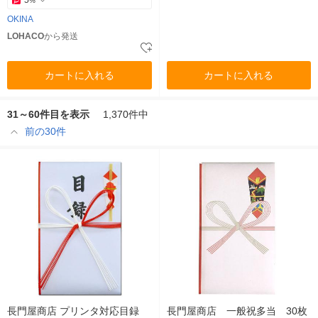
%
OKINA
LOHACO
から発送
カートに入れる
カートに入れる
31～60件目を表示
1,370件中
前の30件
長門屋商店 プリンタ対応目録
長門屋商店 一般祝多当 30枚