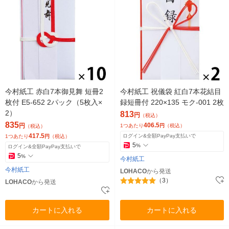
今村紙工 赤白7本御見舞 短冊2
今村紙工 祝儀袋 紅白7本花結目
枚付 E5-652 2パック（5枚入×
録短冊付 220×135 モク-001 2枚
2）
813
円
（税込）
835
406.5
円
1つあたり
円
（税込）
（税込）
417.5
ログイン&全額PayPay支払いで
1つあたり
円
（税込）
5
%
ログイン&全額PayPay支払いで
5
%
今村紙工
今村紙工
LOHACO
から発送
（3）
LOHACO
から発送
カートに入れる
カートに入れる