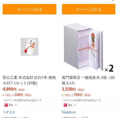
カートに入れる
カートに入れる
菅公工業 本式金封 紅白7本 御祝
長門屋商店 一般祝多当 2箱（30
キ227 1セット(15枚)
枚入×2）
4,950
1,530
円
円
（税込）
（税込）
330
765
1つあたり
円
（税込）
1つあたり
円
（税込）
ログイン&全額PayPay支払いで
ログイン&全額PayPay支払いで
5
5
%
%
うずまき
Nagatoya