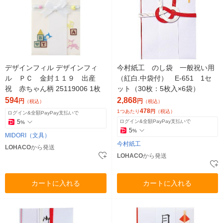
デザインフィル デザインフィ
今村紙工 のし袋 一般祝い用
ル ＰＣ 金封１１９ 出産
（紅白.中袋付） E-651 1セ
祝 赤ちゃん柄 25119006 1枚
ット（30枚：5枚入×6袋）
594
2,868
円
円
（税込）
（税込）
478
1つあたり
円
（税込）
ログイン&全額PayPay支払いで
5
ログイン&全額PayPay支払いで
%
5
%
MIDORI（文具）
今村紙工
LOHACO
から発送
LOHACO
から発送
カートに入れる
カートに入れる