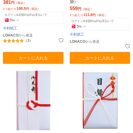
袋）
381
円
（税込）
559
190.5
円
1つあたり
円
（税込）
（税込）
111.8
ログイン&全額PayPay支払いで
1つあたり
円
（税込）
5
%
ログイン&全額PayPay支払いで
5
%
今村紙工
今村紙工
LOHACO
から発送
（3）
LOHACO
から発送
カートに入れる
カートに入れる