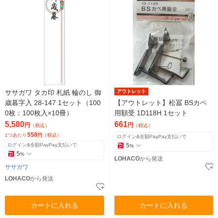
ササガワ タカ印 札紙 輪のし 御
アウトレット
歳暮字入 28-147 1セット（100
【アウトレット】松冨 BSカベ
0枚：100枚入×10冊）
用額受 1D118H 1セット
5,580
661
円
円
（税込）
（税込）
558
1つあたり
円
（税込）
ログイン&全額PayPay支払いで
ログイン&全額PayPay支払いで
5
%
5
%
LOHACO
から発送
ササガワ
LOHACO
から発送
カートに入れる
カートに入れる