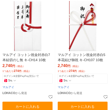
マルアイ コットン祝金封赤白7
マルアイ コットン祝金封赤白5
本結切のし無 キ-CH14 10枚
本花結び御祝 キ-CH107 10枚
2,740
2,740
円
円
（税込）
（税込）
274
274
1つあたり
円
（税込）
1つあたり
円
（税込）
ログイン&全額PayPay支払いで
ログイン&全額PayPay支払いで
5
5
%
%
マルアイ
マルアイ
LOHACO
から発送
LOHACO
から発送
カートに入れる
カートに入れる