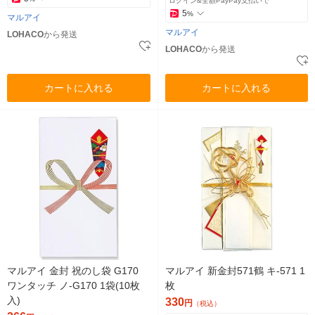
ログイン&全額PayPay支払いで
5
%
マルアイ
マルアイ
LOHACO
から発送
LOHACO
から発送
カートに入れる
カートに入れる
マルアイ 金封 祝のし袋 G170
マルアイ 新金封571鶴 キ-571 1
ワンタッチ ノ-G170 1袋(10枚
枚
入)
330
円
（税込）