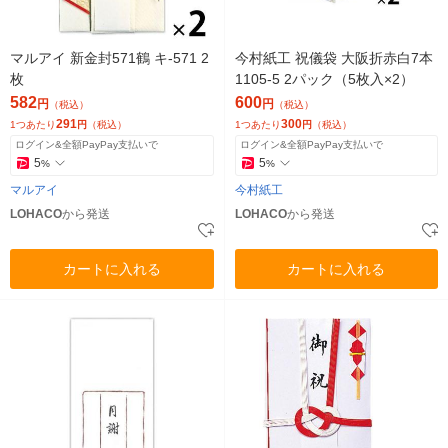
マルアイ 新金封571鶴 キ-571 2
今村紙工 祝儀袋 大阪折赤白7本
枚
1105-5 2パック（5枚入×2）
582
600
円
円
（税込）
（税込）
291
300
1つあたり
円
（税込）
1つあたり
円
（税込）
ログイン&全額PayPay支払いで
ログイン&全額PayPay支払いで
5
5
%
%
マルアイ
今村紙工
LOHACO
から発送
LOHACO
から発送
カートに入れる
カートに入れる