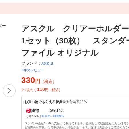
アスクル クリアーホルダ
1セット（30枚） スタン
ファイル オリジナル
ブランド：
ASKUL
1件のレビュー
330
円
（税込）
110
1つあたり
円
（税込）
お買い物でもらえる特典
最大付与率11%
5
獲得
%
(14pt)
うち4.5%は
利用先・期間限定
ログイン&全額PayPay支払いで獲得できます。原則として税抜金額に対し付与
も実際の付与数、付与率が少ない場合があります。詳細は内訳からご確認くださ