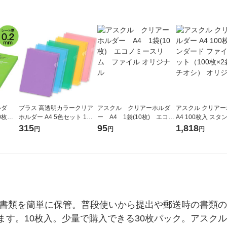
ルダ
プラス 高透明カラークリア
アスクル クリアーホルダ
アスクル クリア
0枚）
ホルダー A4 5色セット 1袋
ー A4 1袋(10枚) エコノ
A4 100枚入 スタ
(10枚) ファイル 80160
ミースリム ファイル オリ
ァイル 1セット（1
315
95
1,818
円
円
円
ジナル
袋）（イチオシ）
ル
書類を簡単に保管。普段使いから提出や郵送時の書類の保
す。10枚入。少量で購入できる30枚パック。アスクル