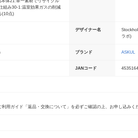
商品本体21:単一素材でリサイクル
仕組み30-1:温室効果ガスの削減
10点)
デザイナー名
Stock
ラボ)
m
ブランド
ASKUL
JANコード
453516
ご利用ガイド「返品・交換について」を必ずご確認の上、お申し込みく