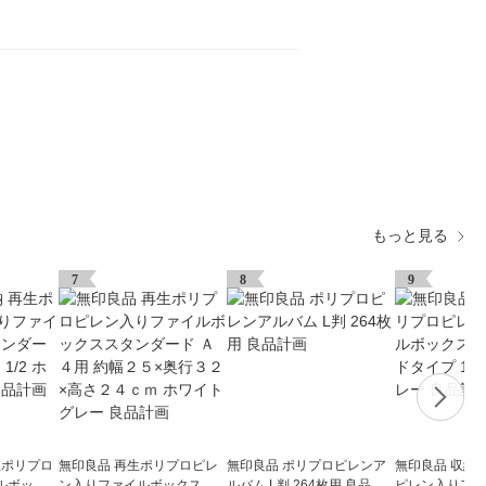
もっと見る
7
8
9
生ポリプロ
無印良品 再生ポリプロピレ
無印良品 ポリプロピレンア
無印良品 収納
ルボック
ン入りファイルボックスス
ルバム L判 264枚用 良品計
ピレン入りファ