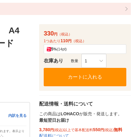
ー A4
330
円
（税込）
110
ダード
1つあたり
円
（税込）
5
%
(14pt)
在庫あり
1
数量
カートに入れる
配送情報・送料について
この商品は
LOHACO
が販売・発送します。
内訳を見る
最短翌日お届け
3,780
550
無料
円
(税込)以上で基本配送料
円
(税込)
されます。表示より
配送料について
い。