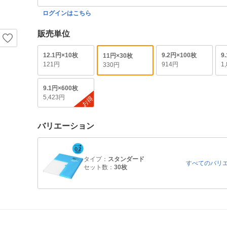
ログインはこちら
販売単位
12.1円×10枚
9.2円×100枚
9
11円×30枚
121円
914円
1
330円
9.1円×600枚
5,423円
お得
バリエーション
タイプ：
スタンダード
すべてのバリ
セット数：
30枚