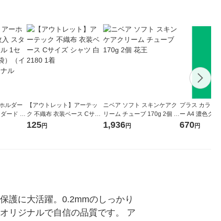
ーホルダー
【アウトレット】アーテッ
ニベア ソフト スキンケアク
プラス カラー
ンダード フ
ク 不織布 衣装ベース Cサイ
リーム チューブ 170g 2個 花
ー A4 濃色グリ
00枚×2
ズ シャツ 白 2180 1着
王
ト(30枚) ファイ
125
1,936
670
円
円
円
 オリジナ
護に大活躍。0.2mmのしっかり
オリジナルで自信の品質です。 ア