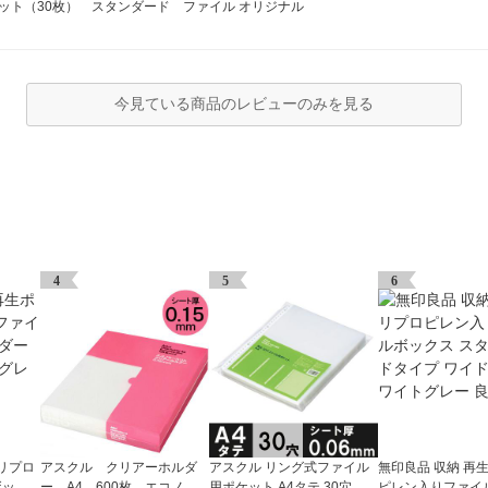
ット（30枚） スタンダード ファイル オリジナル
今見ている商品のレビューのみを見る
4
5
6
リプロ
アスクル クリアーホルダ
アスクル リング式ファイル
無印良品 収納 再
ボック
ー A4 600枚 エコノミ
用ポケット A4タテ 30穴 厚
ピレン入りファイ