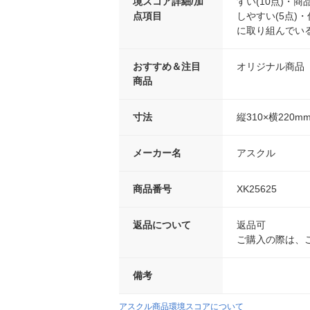
境スコア詳細/加
すい(10点)・
点項目
しやすい(5点)・
に取り組んでいる(
おすすめ＆注目
オリジナル商品
商品
寸法
縦310×横220m
メーカー名
アスクル
商品番号
XK25625
返品について
返品可
ご購入の際は、
備考
アスクル商品環境スコアについて