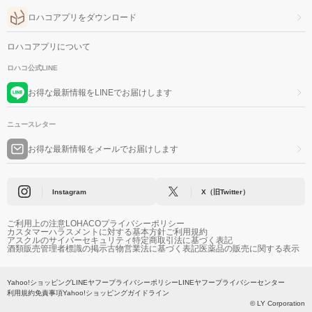
ロハコアプリをダウンロード
ロハコアプリについて
ロハコ公式LINE
お得な最新情報をLINEでお届けします
ニュースレター
お得な最新情報をメールでお届けします
Instagram
X（旧Twitter）
ご利用上の注意
LOHACOプライバシーポリシー
カスタマーハラスメントに対する基本方針
ご利用規約
アスクルのサイバーセキュリティ
特定商取引法に基づく表記
酒類販売管理者標識の掲示
古物営業法に基づく表記
医薬品の販売に関する表示
Yahoo!ショッピング
LINEヤフープライバシーポリシー
LINEヤフープライバシーセンター
利用規約
免責事項
Yahoo!ショッピングガイドライン
© LY Corporation