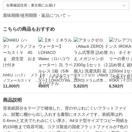
在庫確認住所：東京都にお届け
賞味期限/使用期限・返品について
こちらの商品もおすすめ
HAKU（ハク） メラ
【水・ミネラルウォー
アタックゼロ（Attack
フレアフレグラ
ノフォーカスＩＶ 4
ター】LOHACO Wate
ZERO) ドラム式専用
ROKA（イロ
5ｇ 資生堂 おまけ
11,000
r（ロハコウォータ
490
詰め替え メガジャン
5,820
イキッドリリ
6,582
円
円
円
円
付き
ー）2L ラベルレス 1
ボ 2300g 1セット（2
柔軟剤 詰め替
箱（5本入）（イチオ
個入) 洗濯洗剤 花王
大 1200ml 
商品説明
シ） オリジナル
（5個入) 花王
背表紙部分をテープで補強した、背のやぶれにくいフラットファイ
ル。頻繁に棚から出し入れする書類にオススメです。表紙厚は約
0.4mmと丈夫でたわみにくい厚さ。A4タテ型サイズでコピー用紙を
約150枚まで収容可能。コクヨ製造の国産フラットファイルが7色の