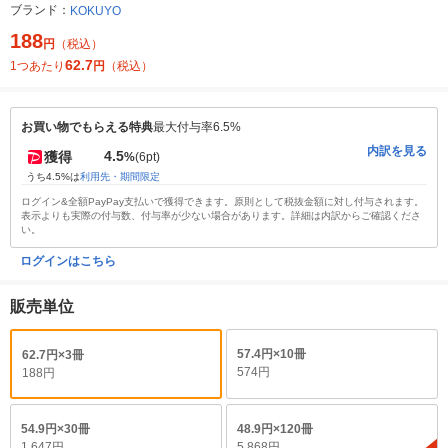
ブランド：
KOKUYO
188
円
（税込）
62.7
1つあたり
円
（税込）
お買い物でもらえる特典
最大付与率6.5%
内訳を見る
4.5
獲得
%
(6pt)
うち4.5%は
利用先・期間限定
ログイン&全額PayPay支払いで獲得できます。原則として税抜金額に対し付与されます。
表示よりも実際の付与数、付与率が少ない場合があります。詳細は内訳からご確認くださ
い。
ログインはこちら
販売単位
57.4円×10冊
62.7円×3冊
574円
188円
54.9円×30冊
48.9円×120冊
1,647円
5,868円