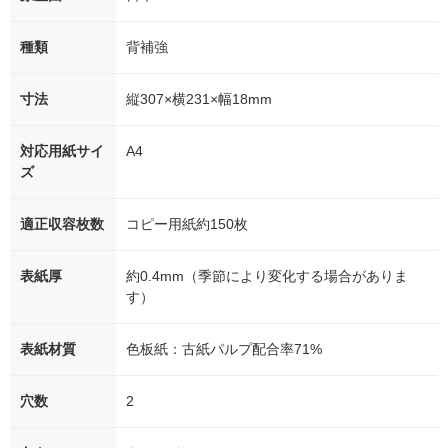
種類
背補強
寸法
縦307×横231×幅18mm
対応用紙サイ
A4
ズ
適正収容枚数
コピー用紙約150枚
表紙厚
約0.4mm（季節により変化する場合がありま
す）
表紙材質
色板紙：古紙パルプ配合率71%
穴数
2