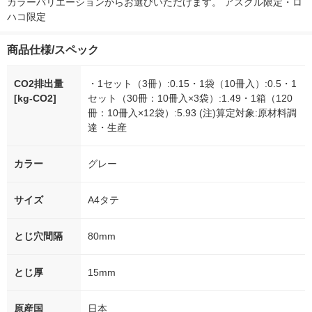
カラーバリエーションからお選びいただけます。 アスクル限定・ロ
ハコ限定
商品仕様/スペック
CO2排出量
・1セット（3冊）:0.15・1袋（10冊入）:0.5・1
[kg-CO2]
セット（30冊：10冊入×3袋）:1.49・1箱（120
冊：10冊入×12袋）:5.93 (注)算定対象:原材料調
達・生産
カラー
グレー
サイズ
A4タテ
とじ穴間隔
80mm
とじ厚
15mm
原産国
日本