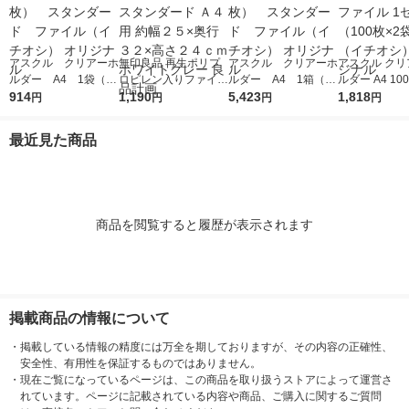
アスクル クリアーホ
無印良品 再生ポリプ
アスクル クリアーホ
アスクル クリ
ルダー A4 1袋（10
ロピレン入りファイル
ルダー A4 1箱（60
ルダー A4 10
0枚） スタンダー
914
ボックススタンダード
1,190
0枚） スタンダー
5,423
タンダード フ
1,818
円
円
円
円
ド ファイル（イチオ
Ａ４用 約幅２５×奥行
ド ファイル（イチオ
1セット（100
シ） オリジナル
３２×高さ２４ｃｍ ホ
シ） オリジナル
袋）（イチオシ
最近見た商品
ワイトグレー 良品計
リジナル
画
商品を閲覧すると履歴が表示されます
掲載商品の情報について
・
掲載している情報の精度には万全を期しておりますが、その内容の正確性、
安全性、有用性を保証するものではありません。
・
現在ご覧になっているページは、この商品を取り扱うストアによって運営さ
れています。ページに記載されている内容や商品、ご購入に関するご質問