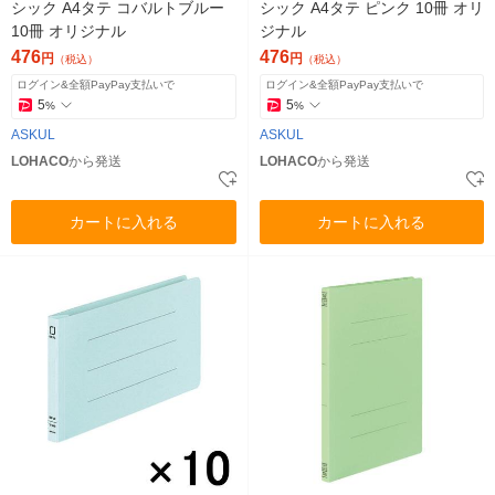
シック A4タテ コバルトブルー
シック A4タテ ピンク 10冊 オリ
10冊 オリジナル
ジナル
476
476
円
円
（税込）
（税込）
ログイン&全額PayPay支払いで
ログイン&全額PayPay支払いで
5
5
%
%
ASKUL
ASKUL
LOHACO
から発送
LOHACO
から発送
カートに入れる
カートに入れる