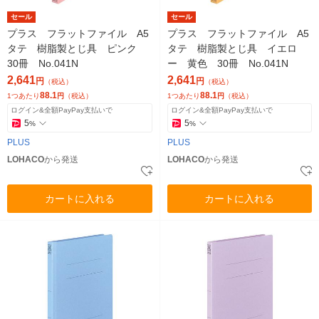
セール
セール
プラス フラットファイル A5
プラス フラットファイル A5
タテ 樹脂製とじ具 ピンク
タテ 樹脂製とじ具 イエロ
30冊 No.041N
ー 黄色 30冊 No.041N
2,641
2,641
円
円
（税込）
（税込）
88.1
88.1
1つあたり
円
（税込）
1つあたり
円
（税込）
ログイン&全額PayPay支払いで
ログイン&全額PayPay支払いで
5
5
%
%
PLUS
PLUS
LOHACO
から発送
LOHACO
から発送
カートに入れる
カートに入れる