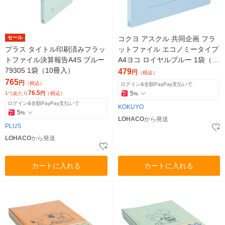
セール
コクヨ アスクル 共同企画 フラ
プラス タイトル印刷済みフラッ
ットファイル エコノミータイプ
トファイル決算報告A4S ブルー
A4ヨコ ロイヤルブルー 1袋（10
79305 1袋（10冊入）
冊入） オリジナル
479
円
（税込）
765
円
（税込）
ログイン&全額PayPay支払いで
76.5
5
1つあたり
円
（税込）
%
ログイン&全額PayPay支払いで
KOKUYO
5
%
LOHACO
から発送
PLUS
LOHACO
から発送
カートに入れる
カートに入れる