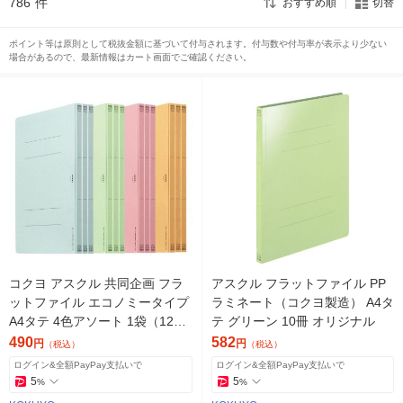
786
件
おすすめ順
切替
ポイント等は原則として税抜金額に基づいて付与されます。付与数や付与率が表示より少ない
場合があるので、最新情報はカート画面でご確認ください。
コクヨ アスクル 共同企画 フラ
アスクル フラットファイル PP
ットファイル エコノミータイプ
ラミネート（コクヨ製造） A4タ
A4タテ 4色アソート 1袋（12冊
テ グリーン 10冊 オリジナル
入） オリジナル
490
582
円
円
（税込）
（税込）
ログイン&全額PayPay支払いで
ログイン&全額PayPay支払いで
5
5
%
%