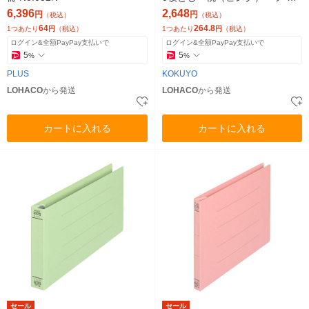
0-3P 1箱（30冊）
6,396
2,648
円
円
（税込）
（税込）
64
264.8
1つあたり
円
（税込）
1つあたり
円
（税込）
ログイン&全額PayPay支払いで
ログイン&全額PayPay支払いで
5
5
%
%
PLUS
KOKUYO
LOHACO
から発送
LOHACO
から発送
カートに入れる
カートに入れる
セール
セール