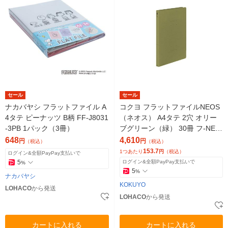
セール
セール
ナカバヤシ フラットファイル A
コクヨ フラットファイルNEOS
4タテ ピーナッツ B柄 FF-J8031
（ネオス） A4タテ 2穴 オリー
-3PB 1パック（3冊）
ブグリーン（緑） 30冊 フ-NE1
0DG
648
4,610
円
円
（税込）
（税込）
153.7
1つあたり
円
（税込）
ログイン&全額PayPay支払いで
5
ログイン&全額PayPay支払いで
%
5
%
ナカバヤシ
KOKUYO
LOHACO
から発送
LOHACO
から発送
カートに入れる
カートに入れる