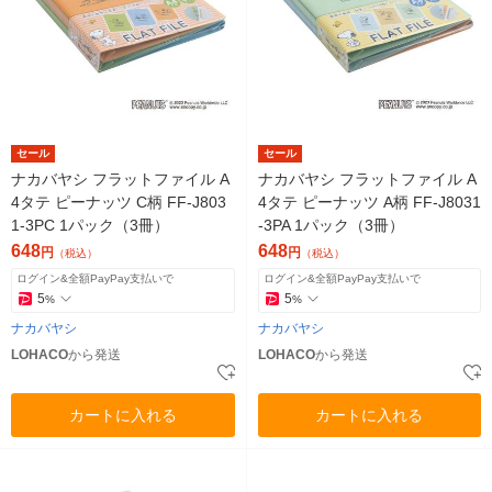
セール
セール
ナカバヤシ フラットファイル A
ナカバヤシ フラットファイル A
4タテ ピーナッツ C柄 FF-J803
4タテ ピーナッツ A柄 FF-J8031
1-3PC 1パック（3冊）
-3PA 1パック（3冊）
648
648
円
円
（税込）
（税込）
ログイン&全額PayPay支払いで
ログイン&全額PayPay支払いで
5
5
%
%
ナカバヤシ
ナカバヤシ
LOHACO
から発送
LOHACO
から発送
カートに入れる
カートに入れる