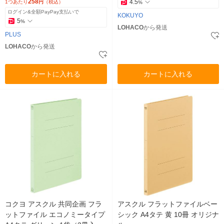
258
4.5
1つあたり
円
（税込）
%
ログイン&全額PayPay支払いで
KOKUYO
5
%
LOHACO
から発送
PLUS
LOHACO
から発送
カートに入れる
カートに入れる
コクヨ アスクル 共同企画 フラ
アスクル フラットファイルベー
ットファイル エコノミータイプ
シック A4タテ 黄 10冊 オリジナ