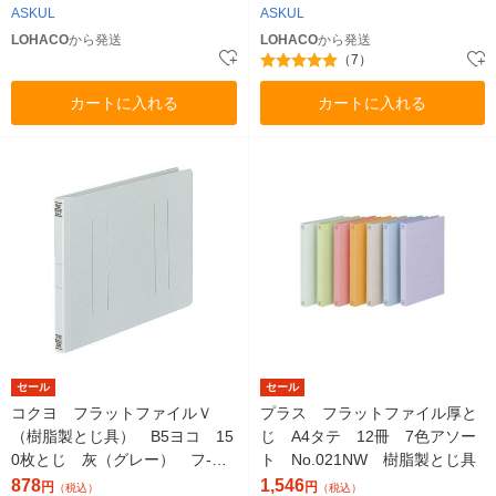
ASKUL
ASKUL
LOHACO
から発送
LOHACO
から発送
（7）
カートに入れる
カートに入れる
セール
セール
コクヨ フラットファイルＶ
プラス フラットファイル厚と
（樹脂製とじ具） B5ヨコ 15
じ A4タテ 12冊 7色アソー
0枚とじ 灰（グレー） フ-V1
ト No.021NW 樹脂製とじ具
6M 1袋（10冊入）
878
1,546
円
円
（税込）
（税込）