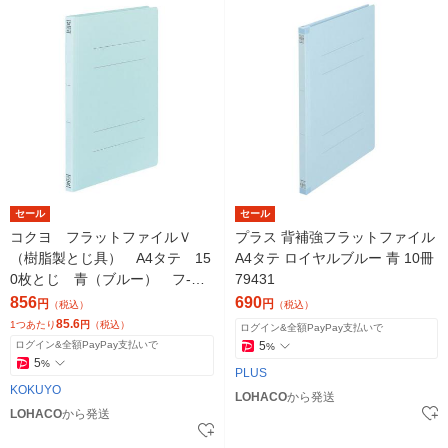
セール
セール
コクヨ フラットファイルＶ
プラス 背補強フラットファイル
（樹脂製とじ具） A4タテ 15
A4タテ ロイヤルブルー 青 10冊
0枚とじ 青（ブルー） フ-V1
79431
0B 1袋（10冊入）
856
690
円
円
（税込）
（税込）
85.6
1つあたり
円
（税込）
ログイン&全額PayPay支払いで
ログイン&全額PayPay支払いで
5
%
5
%
PLUS
KOKUYO
LOHACO
から発送
LOHACO
から発送