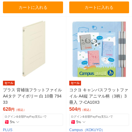
カートに入れる
カートに入れる
セール
セール
プラス 背補強フラットファイル
コクヨ キャンパスフラットファ
A4タテ アイボリー 白 10冊 794
イル A4縦 アニマル柄（3柄）3
33
冊入 フ-CA10X3
628
504
円
円
（税込）
（税込）
ログイン&全額PayPay支払いで
ログイン&全額PayPay支払いで
5
5
%
%
PLUS
Campus（KOKUYO）