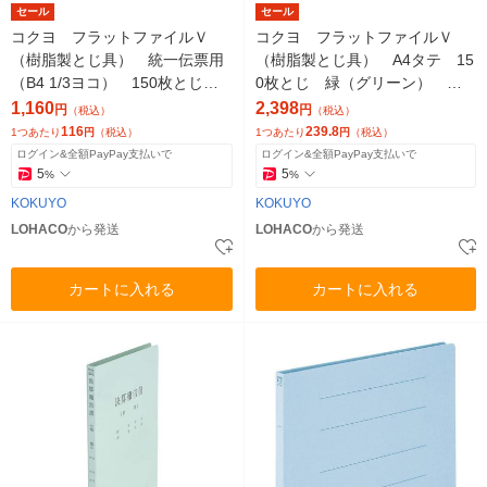
セール
セール
コクヨ フラットファイルＶ
コクヨ フラットファイルＶ
（樹脂製とじ具） 統一伝票用
（樹脂製とじ具） A4タテ 15
（B4 1/3ヨコ） 150枚とじ
0枚とじ 緑（グリーン） フ-
青（ブルー） フ-V49B 1袋
V10-3G 1箱（30冊）
1,160
2,398
円
円
（税込）
（税込）
（10冊入）
116
239.8
1つあたり
円
（税込）
1つあたり
円
（税込）
ログイン&全額PayPay支払いで
ログイン&全額PayPay支払いで
5
5
%
%
KOKUYO
KOKUYO
LOHACO
から発送
LOHACO
から発送
カートに入れる
カートに入れる