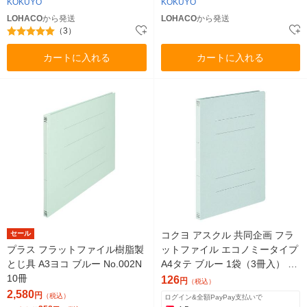
KOKUYO
KOKUYO
LOHACO
から発送
LOHACO
から発送
（3）
カートに入れる
カートに入れる
セール
コクヨ アスクル 共同企画 フラ
プラス フラットファイル樹脂製
ットファイル エコノミータイプ
とじ具 A3ヨコ ブルー No.002N
A4タテ ブルー 1袋（3冊入） オ
10冊
リジナル
126
円
（税込）
2,580
円
（税込）
ログイン&全額PayPay支払いで