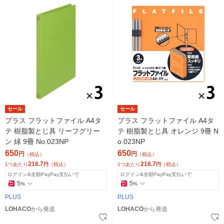
セール
セール
プラス フラットファイル A4タ
プラス フラットファイル A4タ
テ 樹脂製とじ具 リーフグリー
テ 樹脂製とじ具 オレンジ 9冊 N
ン 緑 9冊 No.023NP
o.023NP
650
650
円
円
（税込）
（税込）
216.7
216.7
1つあたり
円
（税込）
1つあたり
円
（税込）
ログイン&全額PayPay支払いで
ログイン&全額PayPay支払いで
5
5
%
%
PLUS
PLUS
LOHACO
から発送
LOHACO
から発送