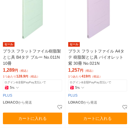
セール
セール
プラス フラットファイル樹脂製
プラス フラットファイル A4タ
とじ具 B4タテ ブルー No.011N
テ 樹脂製とじ具 バイオレット
10冊
紫 30冊 No.021N
1,289
1,257
円
円
（税込）
（税込）
128.9
419
1つあたり
円
（税込）
1つあたり
円
（税込）
ログイン&全額PayPay支払いで
ログイン&全額PayPay支払いで
5
5
%
%
PLUS
PLUS
LOHACO
から発送
LOHACO
から発送
カートに入れる
カートに入れる