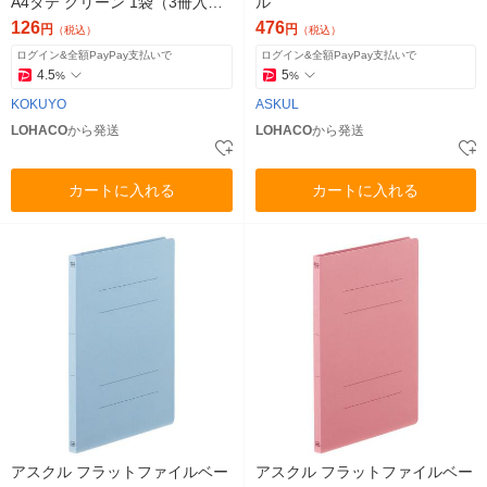
A4タテ グリーン 1袋（3冊入）
ル
オリジナル
126
476
円
円
（税込）
（税込）
ログイン&全額PayPay支払いで
ログイン&全額PayPay支払いで
4.5
5
%
%
KOKUYO
ASKUL
LOHACO
から発送
LOHACO
から発送
カートに入れる
カートに入れる
アスクル フラットファイルベー
アスクル フラットファイルベー