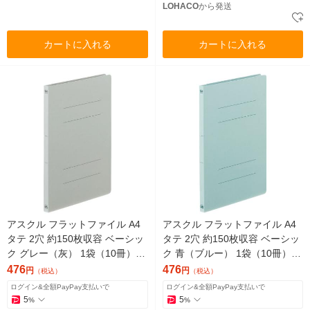
LOHACO
から発送
カートに入れる
カートに入れる
アスクル フラットファイル A4
アスクル フラットファイル A4
タテ 2穴 約150枚収容 ベーシッ
タテ 2穴 約150枚収容 ベーシッ
ク グレー（灰） 1袋（10冊）
ク 青（ブルー） 1袋（10冊）
オリジナル
オリジナル
476
476
円
円
（税込）
（税込）
ログイン&全額PayPay支払いで
ログイン&全額PayPay支払いで
5
5
%
%