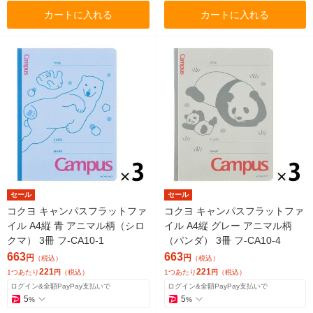
カートに入れる
カートに入れる
セール
セール
コクヨ キャンパスフラットファ
コクヨ キャンパスフラットファ
イル A4縦 青 アニマル柄（シロ
イル A4縦 グレー アニマル柄
クマ） 3冊 フ-CA10-1
（パンダ） 3冊 フ-CA10-4
663
663
円
円
（税込）
（税込）
221
221
1つあたり
円
（税込）
1つあたり
円
（税込）
ログイン&全額PayPay支払いで
ログイン&全額PayPay支払いで
5
5
%
%