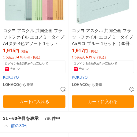
コクヨ アスクル 共同企画 フラ
コクヨ アスクル 共同企画 フラ
ットファイル エコノミータイプ
ットファイル エコノミータイプ
A4タテ 4色アソート 1セット（4
A5ヨコ ブルー 1セット（30冊）
8冊） オリジナル
オリジナル
1,915
1,917
円
円
（税込）
（税込）
478.8
639
1つあたり
円
（税込）
1つあたり
円
（税込）
ログイン&全額PayPay支払いで
ログイン&全額PayPay支払いで
5
5
%
%
KOKUYO
KOKUYO
LOHACO
から発送
LOHACO
から発送
カートに入れる
カートに入れる
31～60件目を表示
786件中
前の30件