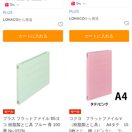
5
%
5
%
PLUS
PLUS
LOHACO
から発送
LOHACO
から発送
カートに入れる
カートに入れる
セール
セール
プラス フラットファイル B5ヨ
コクヨ フラットファイルＶ
コ 樹脂製とじ具 ブルー 青 100
（樹脂製とじ具） A4タテ 15
冊 No.032N
0枚とじ 桃（ピンク） フ-V1