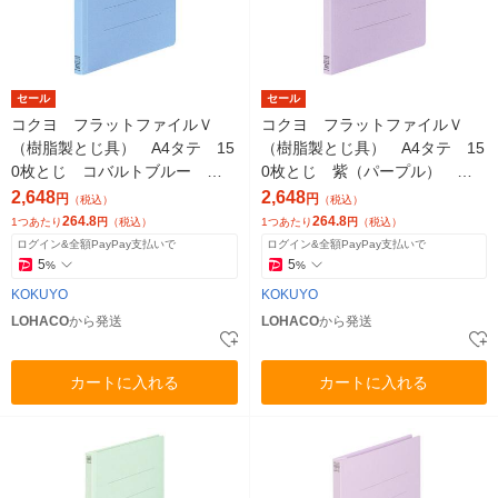
セール
セール
コクヨ フラットファイルＶ
コクヨ フラットファイルＶ
（樹脂製とじ具） A4タテ 15
（樹脂製とじ具） A4タテ 15
0枚とじ コバルトブルー フ-
0枚とじ 紫（パープル） フ-
V10-3CB 1箱（30冊）
V10-3V 1箱（30冊）
2,648
2,648
円
円
（税込）
（税込）
264.8
264.8
1つあたり
円
（税込）
1つあたり
円
（税込）
ログイン&全額PayPay支払いで
ログイン&全額PayPay支払いで
5
5
%
%
KOKUYO
KOKUYO
LOHACO
から発送
LOHACO
から発送
カートに入れる
カートに入れる