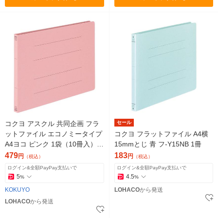
コクヨ アスクル 共同企画 フラ
セール
ットファイル エコノミータイプ
コクヨ フラットファイル A4横
A4ヨコ ピンク 1袋（10冊入）
15mmとじ 青 フ-Y15NB 1冊
オリジナル
479
183
円
円
（税込）
（税込）
ログイン&全額PayPay支払いで
ログイン&全額PayPay支払いで
5
4.5
%
%
KOKUYO
LOHACO
から発送
LOHACO
から発送