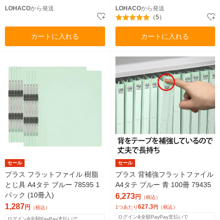
LOHACO
から発送
LOHACO
から発送
（5）
カートに入れる
カートに入れる
セール
セール
プラス フラットファイル 樹脂
プラス 背補強フラットファイル
とじ具 A4タテ ブルー 78595 1
A4タテ ブルー 青 100冊 79435
パック (10冊入)
6,273
円
（税込）
1,287
627.3
円
1つあたり
円
（税込）
（税込）
ログイン&全額PayPay支払いで
ログイン&全額PayPay支払いで