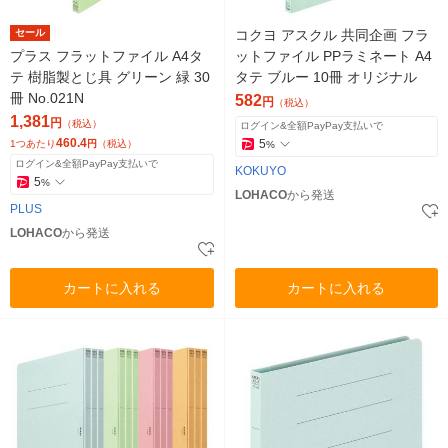
セール
コクヨ アスクル 共同企画 フラ
プラス フラットファイル A4タ
ットファイル PPラミネート A4
テ 樹脂製とじ具 グリーン 緑 30
タテ ブルー 10冊 オリジナル
冊 No.021N
582
円
（税込）
1,381
円
（税込）
ログイン&全額PayPay支払いで
460.4
5
1つあたり
円
（税込）
%
ログイン&全額PayPay支払いで
KOKUYO
5
%
LOHACO
から発送
PLUS
LOHACO
から発送
カートに入れる
カートに入れる