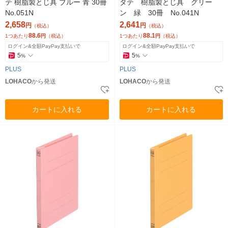
テ 樹脂製とじ具 ブルー 青 30冊
タテ 樹脂製とじ具 グリー
No.051N
ン 緑 30冊 No.041N
2,658
2,641
円
円
（税込）
（税込）
88.6
88.1
1つあたり
円
（税込）
1つあたり
円
（税込）
ログイン&全額PayPay支払いで
ログイン&全額PayPay支払いで
5
5
%
%
PLUS
PLUS
LOHACO
から発送
LOHACO
から発送
カートに入れる
カートに入れる