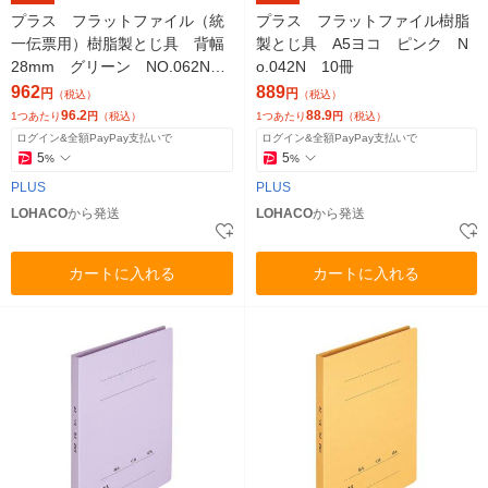
プラス フラットファイル（統
プラス フラットファイル樹脂
一伝票用）樹脂製とじ具 背幅
製とじ具 A5ヨコ ピンク N
28mm グリーン NO.062NW
o.042N 10冊
76036 1袋（10冊入）
962
889
円
円
（税込）
（税込）
96.2
88.9
1つあたり
円
（税込）
1つあたり
円
（税込）
ログイン&全額PayPay支払いで
ログイン&全額PayPay支払いで
5
5
%
%
PLUS
PLUS
LOHACO
から発送
LOHACO
から発送
カートに入れる
カートに入れる