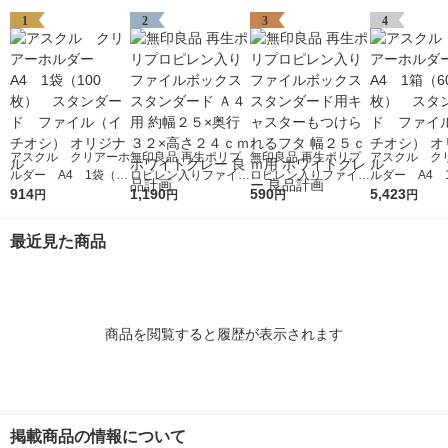
1
2
3
4
アスクル クリアーホ
無印良品 再生ポリプ
無印良品 再生ポリプ
アスクル ク
ルダー A4 1袋（10
ロピレン入りファイル
ロピレン入りファイル
ルダー A4 
0枚） スタンダー
914
ボックススタンダード
1,190
ボックススタンダード
590
0枚） スタ
5,423
円
円
円
円
ド ファイル（イチオ
Ａ４用 約幅２５×奥行
用キャスターもつけら
ド ファイル
シ） オリジナル
３２×高さ２４ｃｍ ホ
れるフタ 幅２５ｃｍ
シ） オリジナ
最近見た商品
ワイトグレー 良品計
用 ホワイトグレー 良
画
品計画
商品を閲覧すると履歴が表示されます
掲載商品の情報について