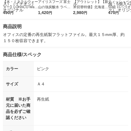
【水・ミネラルウォー
アイリスフーズ 富士
【アウトレット】【新
ティッシュペー
ター】LOHACO Wate
山の強炭酸水 ラベル
米切替特価】北海道産
50組 ロハコ
r（ロハコウォータ
490
レス 500ml 1箱（24
1,420
ななつぼし 無洗米 5k
2,980
ルソフトパッ
470
円
円
円
円
ー）2L ラベルレス 1
本入）
g 1袋 令和7年産 米 木
シュ フィオナ
箱（5本入）（イチオ
徳神糧 オリジナル
ナル 1セット
商品説明
シ） オリジナル
個：5個入×2
オリジナル
オフィスの定番の再生紙製フラットファイル。最大１５mm厚、約
１５０枚収容できます。
商品仕様/スペック
カラー
ピンク
サイズ
Ａ４
材質 ※お手
再生紙
元に届いた商
品を必ずご確
認ください