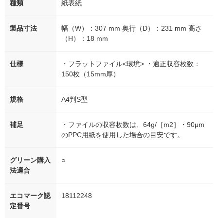
種類
紙表紙
製品寸法
幅（W）：307 mm 奥行（D）：231 mm 高さ
（H）：18 mm
仕様
・フラットファイル<環境> ・適正収容枚数：
150枚（15mm厚）
規格
A4判S型
補足
・ファイルの収容枚数は、64g/［m2］・90μm
のPPC用紙を使用した場合の目安です。
グリーン購入
○
法適合
エコマーク認
18112248
定番号