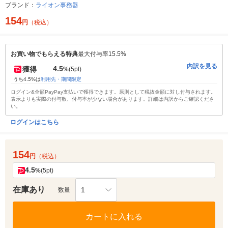
ブランド：
ライオン事務器
154
円
（税込）
お買い物でもらえる特典
最大付与率15.5%
内訳を見る
4.5
獲得
%
(5pt)
うち4.5%は
利用先・期間限定
ログイン&全額PayPay支払いで獲得できます。原則として税抜金額に対し付与されます。
表示よりも実際の付与数、付与率が少ない場合があります。詳細は内訳からご確認くださ
い。
ログインはこちら
154
円
（税込）
4.5
%
(5pt)
在庫あり
1
数量
カートに入れる