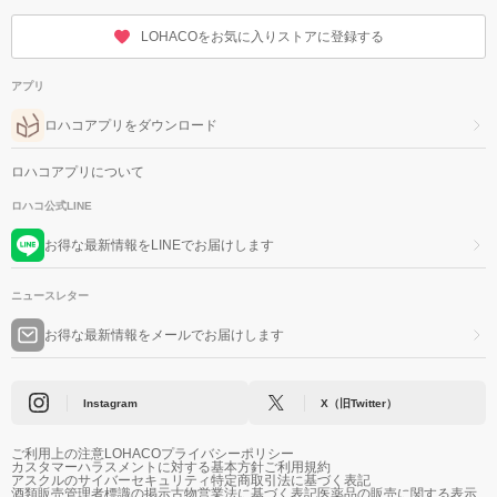
LOHACOをお気に入りストアに登録する
アプリ
ロハコアプリをダウンロード
ロハコアプリについて
ロハコ公式LINE
お得な最新情報をLINEでお届けします
ニュースレター
お得な最新情報をメールでお届けします
Instagram
X（旧Twitter）
ご利用上の注意
LOHACOプライバシーポリシー
カスタマーハラスメントに対する基本方針
ご利用規約
アスクルのサイバーセキュリティ
特定商取引法に基づく表記
酒類販売管理者標識の掲示
古物営業法に基づく表記
医薬品の販売に関する表示