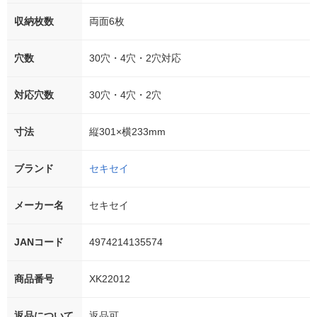
収納枚数
両面6枚
穴数
30穴・4穴・2穴対応
対応穴数
30穴・4穴・2穴
寸法
縦301×横233mm
ブランド
セキセイ
メーカー名
セキセイ
JANコード
4974214135574
商品番号
XK22012
返品について
返品可