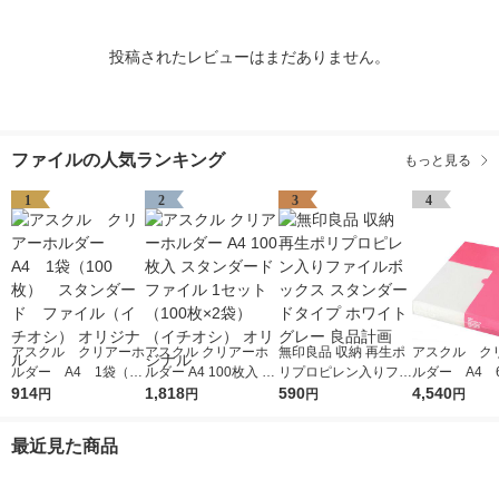
投稿されたレビューはまだありません。
ファイルの人気ランキング
もっと見る
1
2
3
4
アスクル クリアーホ
アスクル クリアーホ
無印良品 収納 再生ポ
アスクル ク
ルダー A4 1袋（10
ルダー A4 100枚入 ス
リプロピレン入りファ
ルダー A4 
0枚） スタンダー
914
タンダード ファイル
1,818
イルボックス スタン
590
エコノミース
4,540
円
円
円
円
ド ファイル（イチオ
1セット（100枚×2
ダードタイプ ホワイ
ァイル オ
シ） オリジナル
袋）（イチオシ） オ
トグレー 良品計画
最近見た商品
リジナル