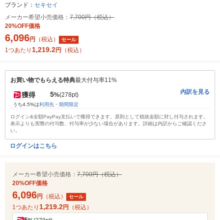
ブランド：
セキセイ
メーカー希望小売価格：
7,700円（税込）
20%OFF価格
6,096
円
（税込）
セール
1,219.2
1つあたり
円
（税込）
お買い物でもらえる特典
最大付与率11%
内訳を見る
5
獲得
%
(278pt)
うち4.5%は
利用先・期間限定
ログイン&全額PayPay支払いで獲得できます。原則として税抜金額に対し付与されます。
表示よりも実際の付与数、付与率が少ない場合があります。詳細は内訳からご確認くださ
い。
ログインはこちら
メーカー希望小売価格：
7,700円（税込）
20%OFF価格
6,096
円
（税込）
セール
1,219.2
1つあたり
円
（税込）