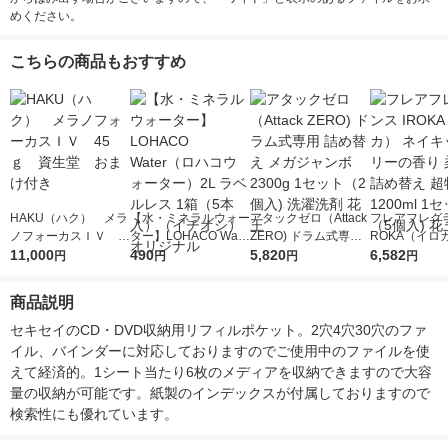
めください。
こちらの商品もおすすめ
HAKU（ハク） メラ
【水・ミネラルウォー
アタックゼロ（Attack
フレアフレグラ
ノフォーカスＩＶ 4
ター】LOHACO Wate
ZERO) ドラム式専用
ROKA（イロ
5ｇ 資生堂 おまけ
11,000
r（ロハコウォータ
490
詰め替え メガジャン
5,820
イキッドリリ
6,582
円
円
円
円
付き
ー）2L ラベルレス 1
ボ 2300g 1セット（2
柔軟剤 詰め替
箱（5本入）（イチオ
個入) 洗濯洗剤 花王
大 1200ml 
商品説明
シ） オリジナル
（5個入) 花王
セキセイのCD・DVD収納用リフィルポケット。2穴4穴30穴のファ
イル、バインダーに対応しておりますのでご使用中のファイルを使
えて経済的。1シート当たり6枚のメディアを収納できますので大容
量の収納が可能です。紙製のインデックスが付属しておりますので
検索性にも優れています。