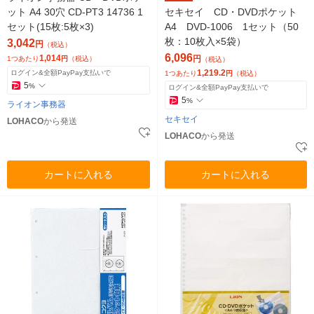
ット A4 30穴 CD-PT3 14736 1
セキセイ CD・DVDポケット
セット(15枚:5枚×3)
A4 DVD-1006 1セット（50
枚：10枚入×5袋）
3,042
円
（税込）
6,096
1,014
円
1つあたり
円
（税込）
（税込）
1,219.2
ログイン&全額PayPay支払いで
1つあたり
円
（税込）
5
%
ログイン&全額PayPay支払いで
5
%
ライオン事務器
セキセイ
LOHACO
から発送
LOHACO
から発送
カートに入れる
カートに入れる