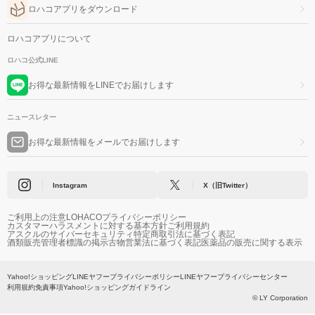
ロハコアプリをダウンロード
ロハコアプリについて
ロハコ公式LINE
お得な最新情報をLINEでお届けします
ニュースレター
お得な最新情報をメールでお届けします
Instagram
X（旧Twitter）
ご利用上の注意
LOHACOプライバシーポリシー
カスタマーハラスメントに対する基本方針
ご利用規約
アスクルのサイバーセキュリティ
特定商取引法に基づく表記
酒類販売管理者標識の掲示
古物営業法に基づく表記
医薬品の販売に関する表示
Yahoo!ショッピング
LINEヤフープライバシーポリシー
LINEヤフープライバシーセンター
利用規約
免責事項
Yahoo!ショッピングガイドライン
© LY Corporation