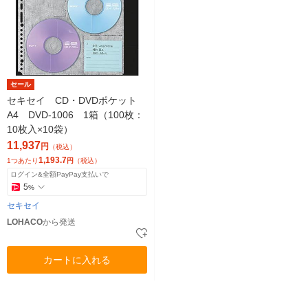
セール
セキセイ CD・DVDポケット
A4 DVD-1006 1箱（100枚：
10枚入×10袋）
11,937
円
（税込）
1,193.7
1つあたり
円
（税込）
ログイン&全額PayPay支払いで
5
%
セキセイ
LOHACO
から発送
カートに入れる