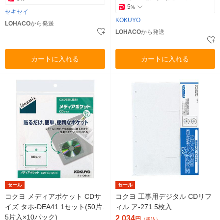
5
%
セキセイ
KOKUYO
LOHACO
から発送
LOHACO
から発送
カートに入れる
カートに入れる
セール
セール
コクヨ メディアポケット CDサ
コクヨ 工事用デジタル CDリフ
イズ タホ-DEA41 1セット(50片:
ィル ア-271 5枚入
5片入×10パック)
2,034
円
（税込）