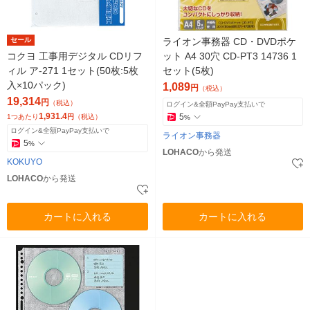
セール
ライオン事務器 CD・DVDポケ
コクヨ 工事用デジタル CDリフ
ット A4 30穴 CD-PT3 14736 1
ィル ア-271 1セット(50枚:5枚
セット(5枚)
入×10パック)
1,089
円
（税込）
19,314
円
（税込）
ログイン&全額PayPay支払いで
1,931.4
5
1つあたり
円
（税込）
%
ログイン&全額PayPay支払いで
ライオン事務器
5
%
LOHACO
から発送
KOKUYO
LOHACO
から発送
カートに入れる
カートに入れる