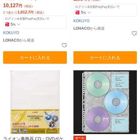
10,127
円
（税込）
ログイン&全額PayPay支払いで
1,012.7
5
1つあたり
円
（税込）
%
ログイン&全額PayPay支払いで
KOKUYO
5
%
LOHACO
から発送
KOKUYO
LOHACO
から発送
カートに入れる
カートに入れる
ライオン事務器 CD・DVDポケ
セール