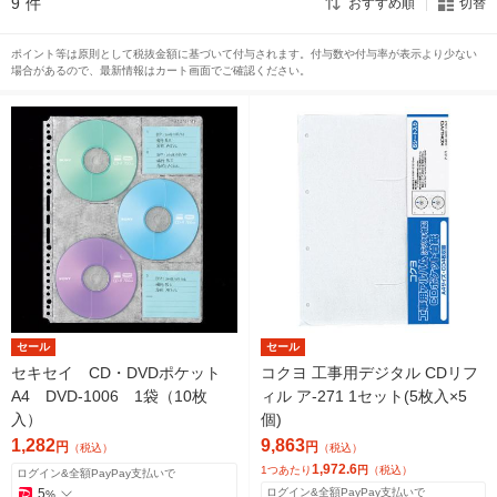
9
件
おすすめ順
切替
ポイント等は原則として税抜金額に基づいて付与されます。付与数や付与率が表示より少ない
場合があるので、最新情報はカート画面でご確認ください。
セール
セール
セキセイ CD・DVDポケット
コクヨ 工事用デジタル CDリフ
A4 DVD-1006 1袋（10枚
ィル ア-271 1セット(5枚入×5
入）
個)
1,282
9,863
円
円
（税込）
（税込）
1,972.6
1つあたり
円
（税込）
ログイン&全額PayPay支払いで
5
ログイン&全額PayPay支払いで
%