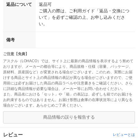
返品について
返品可
ご購入の際は、ご利用ガイド「返品・交換につ
いて」を必ずご確認の上、お申し込みくださ
い。
備考
ご注意【免責】
アスクル（LOHACO）では、サイト上に最新の商品情報を表示するよう努めて
おりますが、メーカーの都合等により、商品規格・仕様（容量、パッケージ、
原材料、原産国など）が変更される場合がございます。このため、実際にお届
けする商品とサイト上の商品情報の表記が異なる場合がございますので、ご使
用前には必ずお届けした商品の商品ラベルや注意書きをご確認ください。さら
に詳細な商品情報が必要な場合は、メーカー等にお問い合わせください。
また、商品名における「セット」や「箱」の表記は、必ずしも箱でのお届けを
お約束するものではありません。お届け形態は倉庫の在庫状況等により異なる
場合がございます。あらかじめご了承ください。
商品情報の誤りを報告する
レビュー
レビューとは