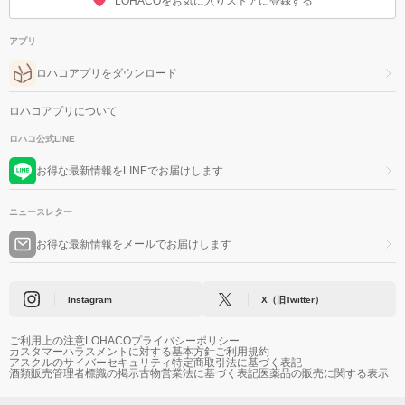
LOHACOをお気に入りストアに登録する
アプリ
ロハコアプリをダウンロード
ロハコアプリについて
ロハコ公式LINE
お得な最新情報をLINEでお届けします
ニュースレター
お得な最新情報をメールでお届けします
Instagram
X（旧Twitter）
ご利用上の注意
LOHACOプライバシーポリシー
カスタマーハラスメントに対する基本方針
ご利用規約
アスクルのサイバーセキュリティ
特定商取引法に基づく表記
酒類販売管理者標識の掲示
古物営業法に基づく表記
医薬品の販売に関する表示