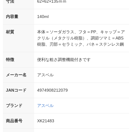
寸法
62×62×135ｍｍ
内容量
140ml
材質
本体＝ソーダガラス、フタ＝PP、キャップ＝ア
クリル（メタクリル樹脂）、調節ツマミ＝ABS
樹脂、刃部＝セラミック、バネ＝ステンレス鋼
特徴
便利な粗さ調整機能付きです
メーカー名
アスベル
JANコード
4974908212079
ブランド
アスベル
商品番号
XK21483