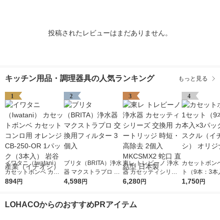
投稿されたレビューはまだありません。
キッチン用品・調理器具の人気ランキング
もっと見る
1
2
3
4
イワタニ（Iwatani）
ブリタ（BRITA）浄水
東レ トレビーノ 浄水
カセットボンベ
カセットボンベ カセ
器 マクストラプロ 交
器 カセッティシリー
ト（9本：3本
ットコンロ用 オレン
894
換用フィルター 3個入
4,598
ズ 交換用 カートリッ
6,280
ック） アスク
1,750
円
円
円
円
ジ CB-250-OR 1パッ
ジ 時短・高除去 2個
チオシ） オリ
ク（3本入） 岩谷産業
入 MKCSMX2 蛇口 直
LOHACOからのおすすめPRアイテム
（イチオシ）
結型 日本製