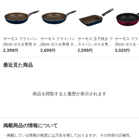
サーモス フライパン
サーモス フライパン
サーモス 玉子焼き フ
サーモス フラ
26cm ガス火専用 ネイ
28cm ガス火専用 ネイ
ライパン ガス火専用
26cm ガス火
ビー KFI-026 NVY 1個
2,399
ビー KFI-028 NVY 1個
2,699
ネイビー KFI-013E N
2,099
レッド KFM-0
3,020
円
円
円
円
VY 1個
最近見た商品
商品を閲覧すると履歴が表示されます
掲載商品の情報について
・
掲載している情報の精度には万全を期しておりますが、その内容の正確性、