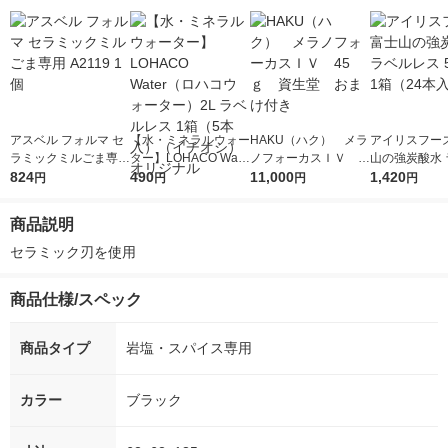
アスベル フォルマ セ
【水・ミネラルウォー
HAKU（ハク） メラ
アイリスフーズ
ラミックミルごま専用
ター】LOHACO Wate
ノフォーカスＩＶ 4
山の強炭酸水 
A2119 1個
824
r（ロハコウォータ
490
5ｇ 資生堂 おまけ
11,000
レス 500ml 1
1,420
円
円
円
円
ー）2L ラベルレス 1
付き
本入）
箱（5本入）（イチオ
商品説明
シ） オリジナル
セラミック刃を使用
商品仕様/スペック
商品タイプ
岩塩・スパイス専用
カラー
ブラック