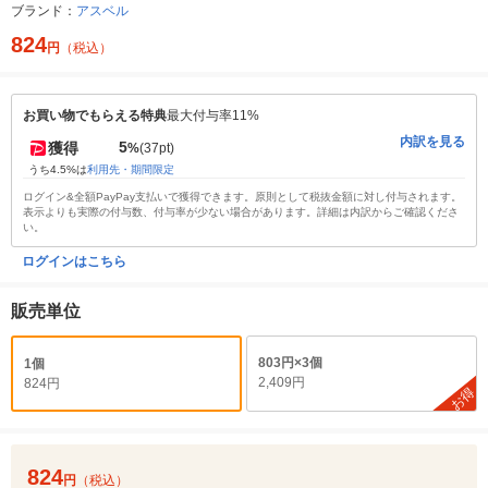
ブランド：
アスベル
824
円
（税込）
お買い物でもらえる特典
最大付与率11%
内訳を見る
5
獲得
%
(37pt)
うち4.5%は
利用先・期間限定
ログイン&全額PayPay支払いで獲得できます。原則として税抜金額に対し付与されます。
表示よりも実際の付与数、付与率が少ない場合があります。詳細は内訳からご確認くださ
い。
ログインはこちら
販売単位
803円×3個
1個
2,409円
824円
お得
824
円
（税込）