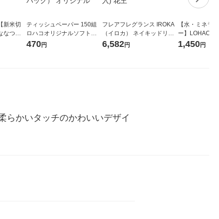
【新米切
ティッシュペーパー 150組
フレアフレグランス IROKA
【水・ミネラル
ななつぼ
ロハコオリジナルソフトパ
（イロカ） ネイキッドリリ
ー】LOHACO Wa
袋 令和7年産
ックティッシュ フィオナ オ
ーの香り 柔軟剤 詰め替え 超
1箱（20本入
470
6,582
1,450
円
円
円
ジナル
リジナル 1セット（10個：
特大 1200ml 1セット（5個
（イチオシ） 
5個入×2パック） オリジナ
入) 花王
ル
柔らかいタッチのかわいいデザイ