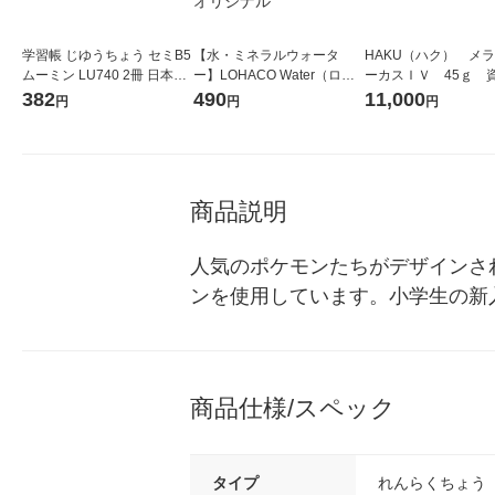
学習帳 じゆうちょう セミB5
【水・ミネラルウォータ
HAKU（ハク） メ
ムーミン LU740 2冊 日本ノ
ー】LOHACO Water（ロハ
ーカスＩＶ 45ｇ 
ート
コウォーター）2L ラベルレ
堂 おまけ付き
382
490
11,000
円
円
円
ス 1箱（5本入）（イチオ
シ） オリジナル
商品説明
人気のポケモンたちがデザインさ
ンを使用しています。小学生の新
商品仕様/スペック
タイプ
れんらくちょう