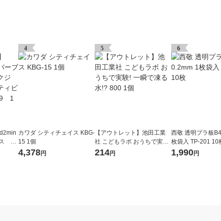
4
5
6
2min
カワダ シティチェイス KBG-
【アウトレット】池田工業
西敬 透明プラ板B4 
ス ブ
15 1個
社 こどもラボ おうちで実験!
枚袋入 TP-201 10
スアク
一瞬で凍る水!? 800 1個
4,378
214
1,990
円
円
円
6089