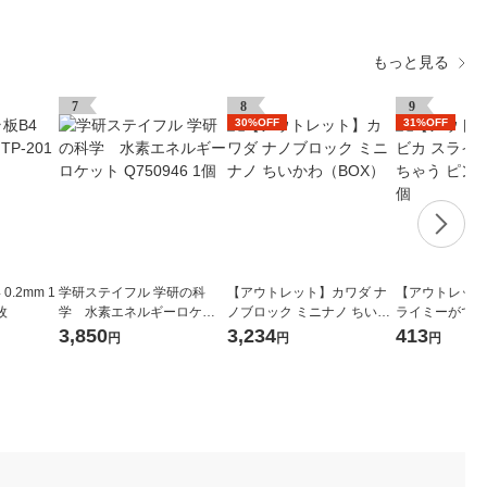
もっと見る
7
8
9
30%OFF
31%OFF
0.2mm 1
学研ステイフル 学研の科
【アウトレット】カワダ ナ
【アウトレット
枚
学 水素エネルギーロケッ
ノブロック ミニナノ ちいか
ライミーができ
ト Q750946 1個
わ（BOX）
ク 090681 1個
3,850
3,234
413
円
円
円