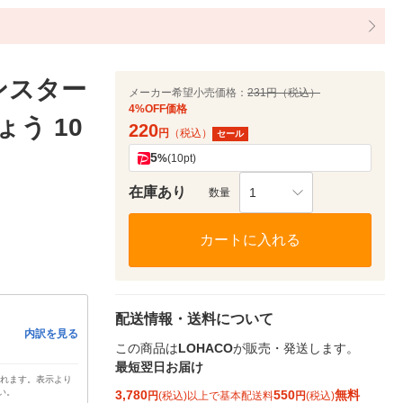
ンスター
メーカー希望小売価格：
231円（税込）
4%OFF価格
う 10
220
円
（税込）
セール
5
%
(10pt)
在庫あり
1
数量
カートに入れる
配送情報・送料について
内訳を見る
この商品は
LOHACO
が販売・発送します。
最短翌日お届け
されます。表示より
い。
3,780
550
無料
円
(税込)以上で基本配送料
円
(税込)