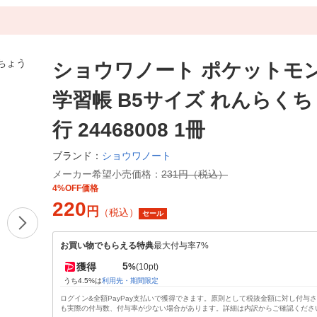
ショウワノート ポケットモ
学習帳 B5サイズ れんらくちょ
行 24468008 1冊
ショウワノート
ブランド：
メーカー希望小売価格：
231円（税込）
4%OFF価格
220
円
（税込）
セール
お買い物でもらえる特典
最大付与率7%
5
獲得
%
(10pt)
うち4.5%は
利用先・期間限定
ログイン&全額PayPay支払いで獲得できます。原則として税抜金額に対し付与
も実際の付与数、付与率が少ない場合があります。詳細は内訳からご確認くださ