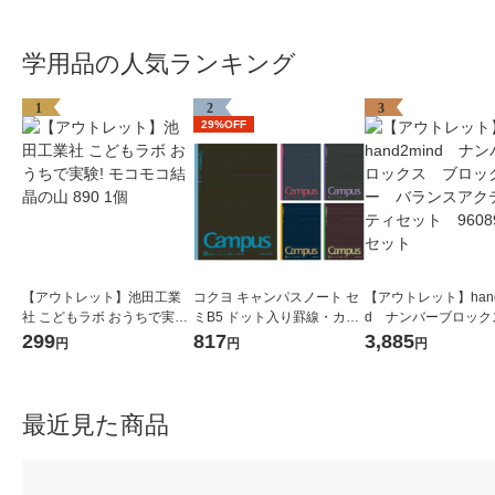
学用品の人気ランキング
1
2
3
29%OFF
【アウトレット】池田工業
コクヨ キャンパスノート セ
【アウトレット】hand
社 こどもラボ おうちで実験!
ミB5 ドット入り罫線・カラ
d ナンバーブロック
モコモコ結晶の山 890 1個
ー表紙 A罫7mm 30枚 5色セ
ロックジー バラン
299
817
3,885
円
円
円
ット ノ-3CDATNX5
ティビティセット 9
1セット
最近見た商品