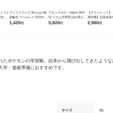
ラノフォ
アイリスフーズ 富士山の強
アタックゼロ（Attack ZER
【アウトレット】
資生
炭酸水 ラベルレス 500ml 1
O) ドラム式専用 詰め替え メ
替特価】北海道産
箱（24本入）
ガジャンボ 2300g 1セット
し 無洗米 5kg 1
1,420
5,820
2,980
円
円
円
（2個入) 洗濯洗剤 花王
米 木徳神糧 オリ
れたポケモンの学習帳。絵本から飛び出してきたような
入学・進級準備におすすめです。
サイズ
B5