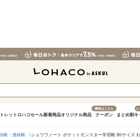
獲得はこちら
レ
トレット
ロハコセール
新着商品
オリジナル商品
クーポン
まとめ割
キ
由帳・連絡帳
ショウワノート ポケットモンスター学習帳 B5サイズ れんら