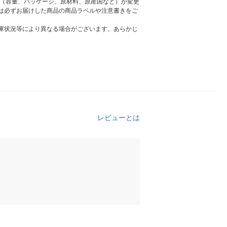
様（容量、パッケージ、原材料、原産国など）が変更
は必ずお届けした商品の商品ラベルや注意書きをご
庫状況等により異なる場合がございます。あらかじ
レビューとは