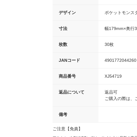
デザイン
ポケットモンス
寸法
幅179mm×奥行
枚数
30枚
JANコード
4901772044260
商品番号
XJ54719
返品について
返品可
ご購入の際は、
備考
ご注意【免責】