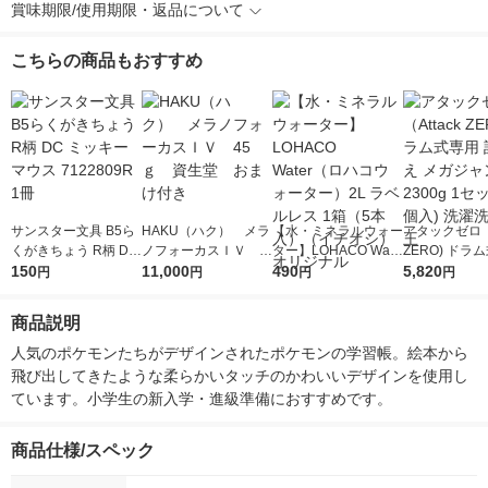
賞味期限/使用期限・返品について
こちらの商品もおすすめ
サンスター文具 B5ら
HAKU（ハク） メラ
【水・ミネラルウォー
アタックゼロ（A
くがきちょう R柄 DC
ノフォーカスＩＶ 4
ター】LOHACO Wate
ZERO) ドラ
ミッキーマウス 7122
150
5ｇ 資生堂 おまけ
11,000
r（ロハコウォータ
490
詰め替え メガ
5,820
円
円
円
円
809R 1冊
付き
ー）2L ラベルレス 1
ボ 2300g 1
箱（5本入）（イチオ
個入) 洗濯洗剤
商品説明
シ） オリジナル
人気のポケモンたちがデザインされたポケモンの学習帳。絵本から
飛び出してきたような柔らかいタッチのかわいいデザインを使用し
ています。小学生の新入学・進級準備におすすめです。
商品仕様/スペック