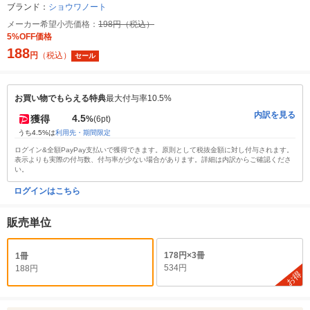
ブランド：
ショウワノート
メーカー希望小売価格：
198円（税込）
5%OFF価格
188
円
（税込）
セール
お買い物でもらえる特典
最大付与率10.5%
内訳を見る
4.5
獲得
%
(6pt)
うち4.5%は
利用先・期間限定
ログイン&全額PayPay支払いで獲得できます。原則として税抜金額に対し付与されます。
表示よりも実際の付与数、付与率が少ない場合があります。詳細は内訳からご確認くださ
い。
ログインはこちら
販売単位
178円×3冊
1冊
534円
188円
お得