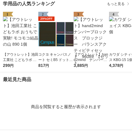
学用品の人気ランキング
もっと見る
1
2
3
4
29%OFF
【アウトレット】池田
コクヨ キャンパスノ
【アウトレット】han
カワダ シティ
工業社 こどもラボ お
ート セミB5 ドット入
d2mind ナンバーブ
ス KBG-15 1
うちで実験! モコモコ
299
り罫線・カラー表紙 A
817
ロックス ブロックジ
3,885
4,378
円
円
円
円
結晶の山 890 1個
罫7mm 30枚 5色セッ
ー バランスアクティ
ト ノ-3CDATNX5
ビティセット 96089
最近見た商品
1セット
商品を閲覧すると履歴が表示されます