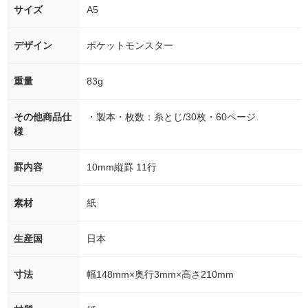
サイズ
A5
デザイン
ポケットモンスター
重量
83g
その他商品仕
・製本・枚数：糸とじ/30枚・60ページ
様
罫内容
10mm縦罫 11行
素材
紙
生産国
日本
寸法
幅148mm×奥行3mm×高さ210mm