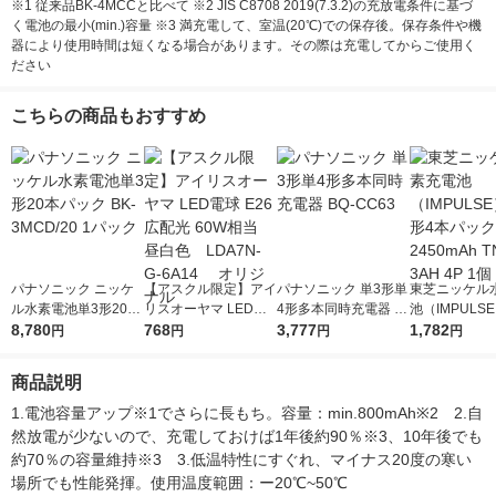
※1 従来品BK-4MCCと比べて ※2 JIS C8708 2019(7.3.2)の充放電条件に基づ
く電池の最小(min.)容量 ※3 満充電して、室温(20℃)での保存後。保存条件や機
器により使用時間は短くなる場合があります。その際は充電してからご使用く
ださい
こちらの商品もおすすめ
パナソニック ニッケ
【アスクル限定】アイ
パナソニック 単3形単
東芝ニッケル
ル水素電池単3形20本
リスオーヤマ LED電
4形多本同時充電器 B
池（IMPULSE
パック BK-3MCD/20
8,780
球 E26 広配光 60W相
768
Q-CC63
3,777
形4本パック 2
1,782
円
円
円
円
1パック
当 昼白色 LDA7N-G-
h TNH-3AH 4
6A14 オリジナル
商品説明
1.電池容量アップ※1でさらに長もち。容量：min.800mAh※2　2.自
然放電が少ないので、充電しておけば1年後約90％※3、10年後でも
約70％の容量維持※3　3.低温特性にすぐれ、マイナス20度の寒い
場所でも性能発揮。使用温度範囲：ー20℃~50℃