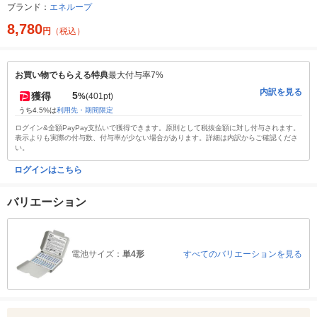
ブランド：
エネループ
8,780
円
（税込）
お買い物でもらえる特典
最大付与率7%
内訳を見る
5
獲得
%
(401pt)
うち4.5%は
利用先・期間限定
ログイン&全額PayPay支払いで獲得できます。原則として税抜金額に対し付与されます。
表示よりも実際の付与数、付与率が少ない場合があります。詳細は内訳からご確認くださ
い。
ログインはこちら
バリエーション
電池サイズ：
単4形
すべてのバリエーションを見る