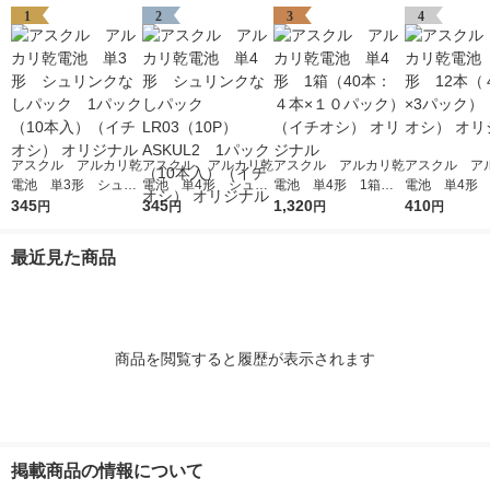
1
2
3
4
アスクル アルカリ乾
アスクル アルカリ乾
アスクル アルカリ乾
アスクル ア
電池 単3形 シュリ
電池 単4形 シュリ
電池 単4形 1箱（4
電池 単4形 
ンクなしパック 1パ
345
ンクなしパック LR0
345
0本：４本×１０パッ
1,320
（４本入×3パ
410
円
円
円
円
ック（10本入）（イ
3（10P）ASKUL2 1
ク）（イチオシ） オ
（イチオシ） 
チオシ） オリジナル
パック（10本入）
リジナル
ナル
最近見た商品
（イチオシ） オリジ
ナル
商品を閲覧すると履歴が表示されます
掲載商品の情報について