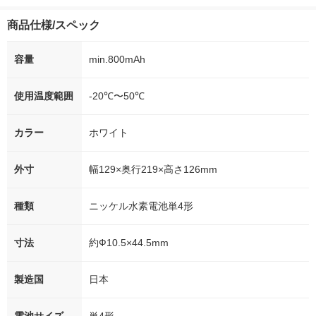
商品仕様/スペック
容量
min.800mAh
使用温度範囲
-20℃〜50℃
カラー
ホワイト
外寸
幅129×奥行219×高さ126mm
種類
ニッケル水素電池単4形
寸法
約Ф10.5×44.5mm
製造国
日本