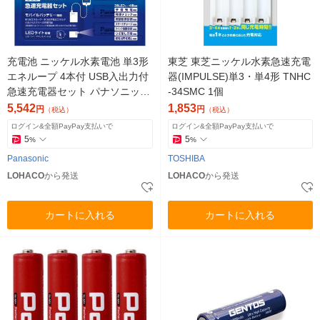
充電池 ニッケル水素電池 単3形
東芝 東芝ニッケル水素急速充電
エネループ 4本付 USB入出力付
器(IMPULSE)単3・単4形 TNHC
急速充電器セット パナソニック
-34SMC 1個
K-KJ87MCD40L 1台
5,542
1,853
円
円
（税込）
（税込）
ログイン&全額PayPay支払いで
ログイン&全額PayPay支払いで
5
5
%
%
Panasonic
TOSHIBA
LOHACO
から発送
LOHACO
から発送
カートに入れる
カートに入れる