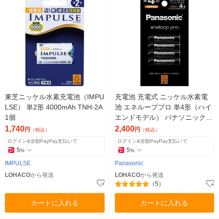
東芝ニッケル水素充電池（IMPU
充電池 充電式 ニッケル水素電
LSE） 単2形 4000mAh TNH-2A
池 エネループプロ 単4形（ハイ
1個
エンドモデル） パナソニック B
K-4HCD/4H 4本パック
1,740
2,400
円
円
（税込）
（税込）
ログイン&全額PayPay支払いで
ログイン&全額PayPay支払いで
5
5
%
%
IMPULSE
Panasonic
LOHACO
から発送
LOHACO
から発送
（5）
カートに入れる
カートに入れる