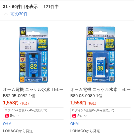
31～60件目を表示
121件中
前の30件
オーム電機 ニッケル水素 TELー
オーム電機 ニッケル水素 TELー
B82 05-0082 1個
B89 05-0089 1個
1,558
1,558
円
円
（税込）
（税込）
ログイン&全額PayPay支払いで
ログイン&全額PayPay支払いで
5
5
%
%
OHM
OHM
LOHACO
から発送
LOHACO
から発送