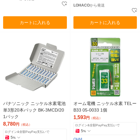
LOHACO
から発送
カートに入れる
カートに入れる
パナソニック ニッケル水素電池
オーム電機 ニッケル水素 TELー
単3形20本パック BK-3MCD/20
B33 05-0033 1個
1パック
1,593
円
（税込）
8,780
円
（税込）
ログイン&全額PayPay支払いで
5
%
ログイン&全額PayPay支払いで
5
%
OHM