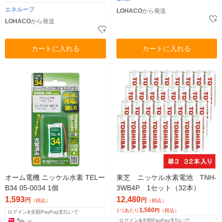
エネループ
LOHACO
から発送
LOHACO
から発送
カートに入れる
カートに入れる
オーム電機 ニッケル水素 TELー
東芝 ニッケル水素電池 TNH-
B34 05-0034 1個
3WB4P 1セット（32本）
1,593
12,480
円
円
（税込）
（税込）
1,560
1つあたり
円
（税込）
ログイン&全額PayPay支払いで
5
ログイン&全額PayPay支払いで
%