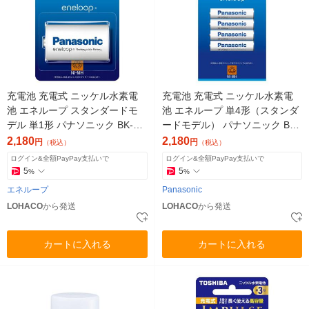
充電池 充電式 ニッケル水素電
充電池 充電式 ニッケル水素電
池 エネループ スタンダードモ
池 エネループ 単4形（スタンダ
デル 単1形 パナソニック BK-1M
ードモデル） パナソニック BK-
CD/1 1本
4MCD/4H 4本パック
2,180
2,180
円
円
（税込）
（税込）
ログイン&全額PayPay支払いで
ログイン&全額PayPay支払いで
5
5
%
%
エネループ
Panasonic
LOHACO
から発送
LOHACO
から発送
カートに入れる
カートに入れる