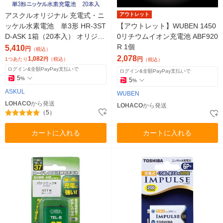
アスクルオリジナル 充電式・ニ
アウトレット
ッケル水素電池 単3形 HR-3ST
【アウトレット】WUBEN 1450
D-ASK 1箱（20本入） オリジナ
0リチウムイオン充電池 ABF920
ル
R 1個
5,410
円
（税込）
2,078
1,082
円
1つあたり
円
（税込）
（税込）
ログイン&全額PayPay支払いで
ログイン&全額PayPay支払いで
5
%
5
%
ASKUL
WUBEN
LOHACO
から発送
LOHACO
から発送
（5）
カートに入れる
カートに入れる