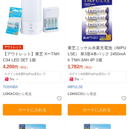
アウトレット
東芝ニッケル水素充電池（IMPU
【アウトレット】東芝 XーTNH
LSE） 単3形4本パック 2450mA
C34 LED SET 1個
h TNH-3AH 4P 1個
4,200
1,782
円
円
（税込）
（税込）
ログイン&全額PayPay支払いで
ログイン&全額PayPay支払いで
5
5
%
%
TOSHIBA
IMPULSE
LOHACO
から発送
LOHACO
から発送
カートに入れる
カートに入れる