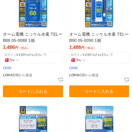
オーム電機 ニッケル水素 TELー
オーム電機 ニッケル水素 TELー
B88 05-0088 1個
B90 05-0090 1個
1,486
1,486
円
円
（税込）
（税込）
ログイン&全額PayPay支払いで
ログイン&全額PayPay支払いで
5
5
%
%
OHM
OHM
LOHACO
から発送
LOHACO
から発送
カートに入れる
カートに入れる