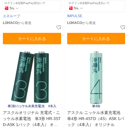
ログイン&全額PayPay支払いで
ログイン&全額PayPay支払いで
5
5
%
%
エネループ
IMPULSE
LOHACO
から発送
LOHACO
から発送
カートに入れる
カートに入れる
アスクルオリジナル 充電式・ニ
アスクル ニッケル水素充電池
ッケル水素電池 単3形 HR-3ST
単4形 HR-4STD（4S）ASK 1パ
D-ASK 1パック（4本入） オリ
ック（4本入） オリジナル