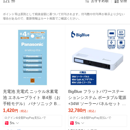
121
件
おすすめ順
切替
ポイント等は原則として税抜金額に基づいて付与されます。付与数や付与率が表示より少ない
場合があるので、最新情報はカート画面でご確認ください。
充電池 充電式 ニッケル水素電
BigBlue フラットパワーステー
池 エネループライト 単4形（お
ションシステム ポータブル電源
手軽モデル） パナソニック BK-
+34W ソーラーパネルセット C
4LCD/4H 4本パック
P110(PW) 1台
1,420
32,780
円
円
（税込）
（税込）
ログイン&全額PayPay支払いで
ログイン&全額PayPay支払いで
5
5
%
%