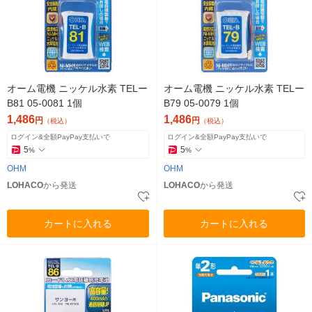
オーム電機 ニッケル水素 TELー
オーム電機 ニッケル水素 TELー
B81 05-0081 1個
B79 05-0079 1個
1,486
1,486
円
円
（税込）
（税込）
ログイン&全額PayPay支払いで
ログイン&全額PayPay支払いで
5
5
%
%
OHM
OHM
LOHACO
から発送
LOHACO
から発送
カートに入れる
カートに入れる