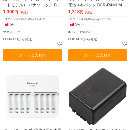
ードモデル） パナソニック BK-
電池 4本パック BCR-R4MH/4B
3MCD/2H 2本パック
1パック
1,300
1,318
円
円
（税込）
（税込）
ログイン&全額PayPay支払いで
ログイン&全額PayPay支払いで
5
5
%
%
エネループ
IRIS OHYAMA
LOHACO
から発送
LOHACO
から発送
カートに入れる
カートに入れる