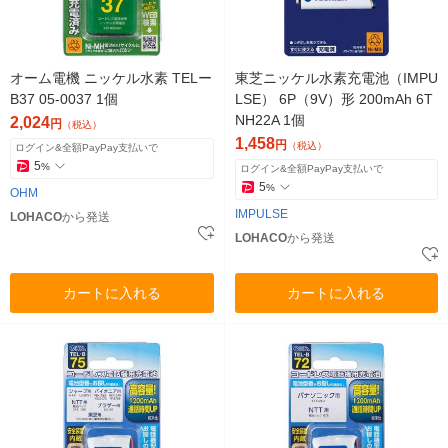
オーム電機 ニッケル水素 TELー
東芝ニッケル水素充電池（IMPU
B37 05-0037 1個
LSE） 6P（9V）形 200mAh 6T
NH22A 1個
2,024
円
（税込）
1,458
円
（税込）
ログイン&全額PayPay支払いで
5
%
ログイン&全額PayPay支払いで
5
%
OHM
IMPULSE
LOHACO
から発送
LOHACO
から発送
カートに入れる
カートに入れる