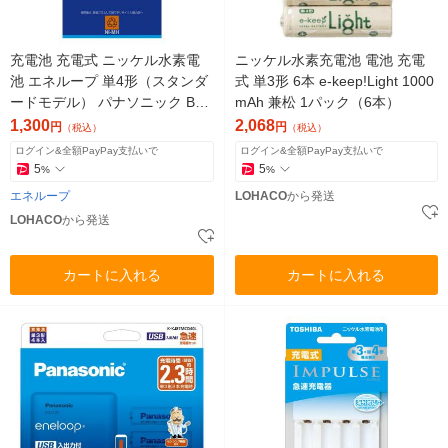
充電池 充電式 ニッケル水素電
ニッケル水素充電池 電池 充電
池 エネループ 単4形（スタンダ
式 単3形 6本 e-keep!Light 1000
ードモデル） パナソニック BK-
mAh 兼松 1パック（6本）
4MCD/2H 2本パック
1,300
2,068
円
円
（税込）
（税込）
ログイン&全額PayPay支払いで
ログイン&全額PayPay支払いで
5
5
%
%
エネループ
LOHACO
から発送
LOHACO
から発送
カートに入れる
カートに入れる