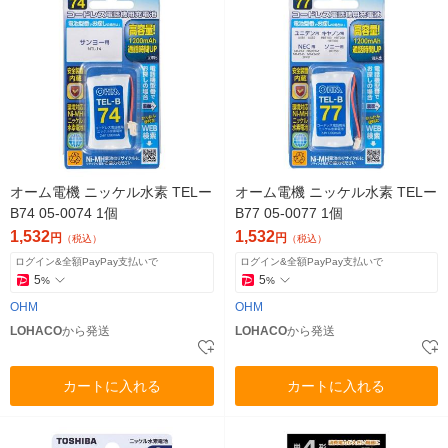
オーム電機 ニッケル水素 TELー
オーム電機 ニッケル水素 TELー
B74 05-0074 1個
B77 05-0077 1個
1,532
1,532
円
円
（税込）
（税込）
ログイン&全額PayPay支払いで
ログイン&全額PayPay支払いで
5
5
%
%
OHM
OHM
LOHACO
から発送
LOHACO
から発送
カートに入れる
カートに入れる