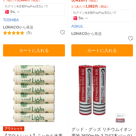
1,560
円
1つあたり
円
（税込）
（税込）
1,082
ログイン&全額PayPay支払いで
1つあたり
円
（税込）
5
%
ログイン&全額PayPay支払いで
5
%
TOSHIBA
ASKUL
LOHACO
から発送
（5）
LOHACO
から発送
カートに入れる
カートに入れる
アウトレット
グッド・グッズ リチウムイオン
【アウトレット】ニッケル水素
電池 3600mAh 3.7V(2本パック)