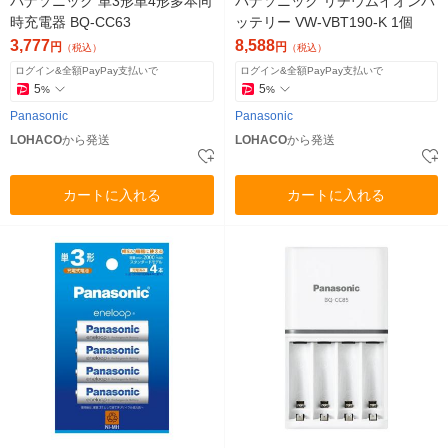
パナソニック 単3形単4形多本同
パナソニック リチウムイオンバ
時充電器 BQ-CC63
ッテリー VW-VBT190-K 1個
3,777
8,588
円
円
（税込）
（税込）
ログイン&全額PayPay支払いで
ログイン&全額PayPay支払いで
5
5
%
%
Panasonic
Panasonic
LOHACO
から発送
LOHACO
から発送
カートに入れる
カートに入れる