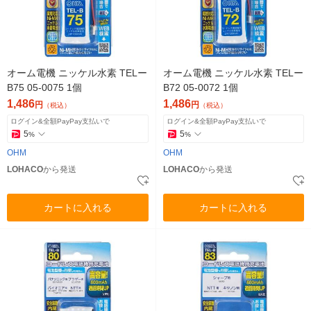
オーム電機 ニッケル水素 TELー
オーム電機 ニッケル水素 TELー
B75 05-0075 1個
B72 05-0072 1個
1,486
1,486
円
円
（税込）
（税込）
ログイン&全額PayPay支払いで
ログイン&全額PayPay支払いで
5
5
%
%
OHM
OHM
LOHACO
から発送
LOHACO
から発送
カートに入れる
カートに入れる