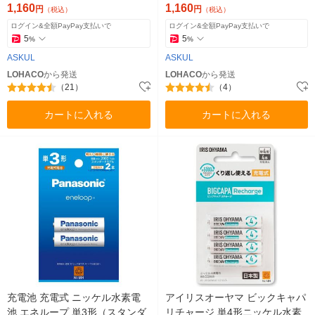
ジナル
1,160
1,160
円
円
（税込）
（税込）
ログイン&全額PayPay支払いで
ログイン&全額PayPay支払いで
5
5
%
%
ASKUL
ASKUL
LOHACO
から発送
LOHACO
から発送
（21）
（4）
カートに入れる
カートに入れる
充電池 充電式 ニッケル水素電
アイリスオーヤマ ビックキャパ
池 エネループ 単3形（スタンダ
リチャージ 単4形ニッケル水素