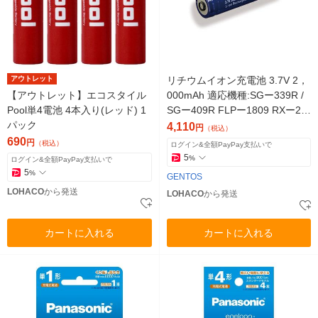
アウトレット
リチウムイオン充電池 3.7V 2，
【アウトレット】エコスタイル
000mAh 適応機種:SGー339R /
Pool単4電池 4本入り(レッド) 1
SGー409R FLPー1809 RXー28
パック
6R SG-39SB 1個
4,110
円
（税込）
690
円
（税込）
ログイン&全額PayPay支払いで
5
%
ログイン&全額PayPay支払いで
5
%
GENTOS
LOHACO
から発送
LOHACO
から発送
カートに入れる
カートに入れる