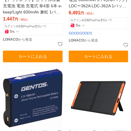
充電池 電池 充電式 単4形 6本 e-
LDCー362A LDC-362A 1パック
keep!Light 600mAh 兼松 1パッ
(2本)
6,491
円
（税込）
ク（6本）
1,447
円
（税込）
ログイン&全額PayPay支払いで
5
%
ログイン&全額PayPay支払いで
5
%
GOODGOODS
LOHACO
から発送
LOHACO
から発送
カートに入れる
カートに入れる