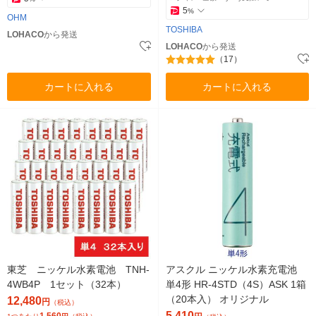
5
%
OHM
TOSHIBA
LOHACO
から発送
LOHACO
から発送
（17）
カートに入れる
カートに入れる
東芝 ニッケル水素電池 TNH-
アスクル ニッケル水素充電池
4WB4P 1セット（32本）
単4形 HR-4STD（4S）ASK 1箱
（20本入） オリジナル
12,480
円
（税込）
5,410