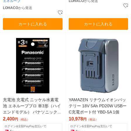
エネループ
LOHACO
から発送
LOHACO
から発送
カートに入れる
カートに入れる
充電池 充電式 ニッケル水素電
YAMAZEN リチウムイオンバッ
池 エネループプロ 単3形（ハイ
テリー 18V 5Ah PD20W USBー
エンドモデル） パナソニック B
C充電ポート付 YBD-5A 1個
K-3HCD/4H 4本パック
2,400
10,978
円
円
（税込）
（税込）
ログイン&全額PayPay支払いで
ログイン&全額PayPay支払いで