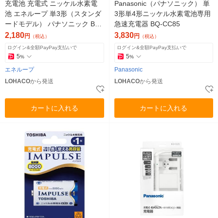
充電池 充電式 ニッケル水素電
Panasonic（パナソニック） 単
池 エネループ 単3形（スタンダ
3形単4形ニッケル水素電池専用
ードモデル） パナソニック BK-
急速充電器 BQ-CC85
3MCD/4H 4本パック
2,180
3,830
円
円
（税込）
（税込）
ログイン&全額PayPay支払いで
ログイン&全額PayPay支払いで
5
5
%
%
エネループ
Panasonic
LOHACO
から発送
LOHACO
から発送
カートに入れる
カートに入れる