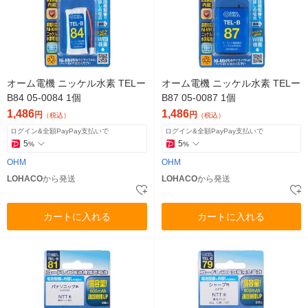
オーム電機 ニッケル水素 TELー
オーム電機 ニッケル水素 TELー
B84 05-0084 1個
B87 05-0087 1個
1,486
1,486
円
円
（税込）
（税込）
ログイン&全額PayPay支払いで
ログイン&全額PayPay支払いで
5
5
%
%
OHM
OHM
LOHACO
から発送
LOHACO
から発送
カートに入れる
カートに入れる