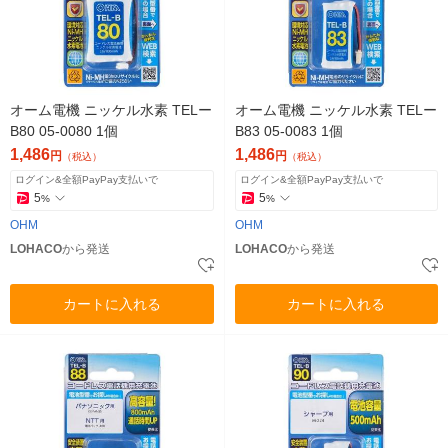
オーム電機 ニッケル水素 TELー
オーム電機 ニッケル水素 TELー
B80 05-0080 1個
B83 05-0083 1個
1,486
1,486
円
円
（税込）
（税込）
ログイン&全額PayPay支払いで
ログイン&全額PayPay支払いで
5
5
%
%
OHM
OHM
LOHACO
から発送
LOHACO
から発送
カートに入れる
カートに入れる