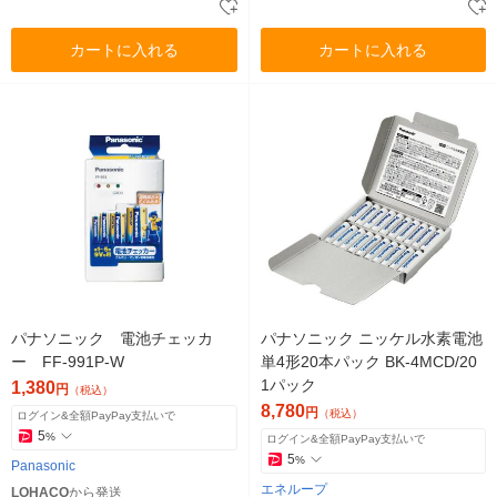
カートに入れる
カートに入れる
パナソニック 電池チェッカ
パナソニック ニッケル水素電池
ー FF-991P-W
単4形20本パック BK-4MCD/20
1パック
1,380
円
（税込）
8,780
円
（税込）
ログイン&全額PayPay支払いで
5
%
ログイン&全額PayPay支払いで
5
%
Panasonic
エネループ
LOHACO
から発送