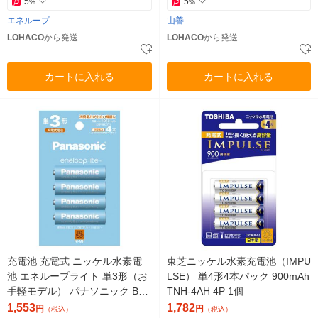
5
5
%
%
エネループ
山善
LOHACO
から発送
LOHACO
から発送
カートに入れる
カートに入れる
充電池 充電式 ニッケル水素電
東芝ニッケル水素充電池（IMPU
池 エネループライト 単3形（お
LSE） 単4形4本パック 900mAh
手軽モデル） パナソニック BK-
TNH-4AH 4P 1個
3LCD/4H 4本パック
1,553
1,782
円
円
（税込）
（税込）