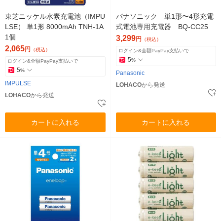
東芝ニッケル水素充電池（IMPU
パナソニック 単1形〜4形充電
LSE） 単1形 8000mAh TNH-1A
式電池専用充電器 BQ-CC25
1個
3,299
円
（税込）
2,065
円
（税込）
ログイン&全額PayPay支払いで
5
%
ログイン&全額PayPay支払いで
5
%
Panasonic
IMPULSE
LOHACO
から発送
LOHACO
から発送
カートに入れる
カートに入れる