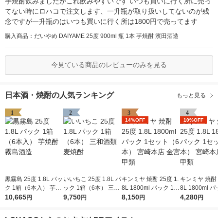
芋焼酎飲みましたがこれ飲みやすいです いつも買いに行く所に売っ
てない時にロハコで注文します、一升瓶が取り扱いしてないのが残
念ですが一升瓶のはいつも買いに行く所は1800円で売ってます
購入商品：だいやめ DAIYAME 25度 900ml 瓶 1本 芋焼酎 濱田酒造
今見ている商品のレビューのみを見る
日本酒・焼酎の人気ランキング
もっと見る
1
2
3
4
14%OFF
10%OFF
黒霧島 25度 1.8L パッ
いいちこ 25度 1.8L パ
キンミヤ 焼酎 25度 1.
キンミヤ 焼酎 2
ク 1箱（6本入） 芋焼
ック 1箱（6本） 三和
8L 1800ml パック 1セ
8L 1800ml 
酎 霧島酒造
10,665
酒類 麦焼酎
9,750
ット（6本） 宮崎本店
8,150
ット（3本） 
4,280
円
円
円
円
金宮 甲類
金宮 甲類