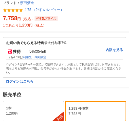
ブランド：
濱田酒造
4.75 （24件のレビュー）
7,758
円
（税込）
本気プライス
1,293
1つあたり
円
（税込）
お買い物でもらえる特典
最大付与率7%
内訳を見る
5
獲得
%
(354pt)
うち4.5%は
利用先・期間限定
ログイン&全額PayPay支払いで獲得できます。原則として税抜金額に対し付与されます。
表示よりも実際の付与数、付与率が少ない場合があります。詳細は内訳からご確認くださ
い。
ログインはこちら
販売単位
1本
1,293円×6本
1,280円
7,758円
お得