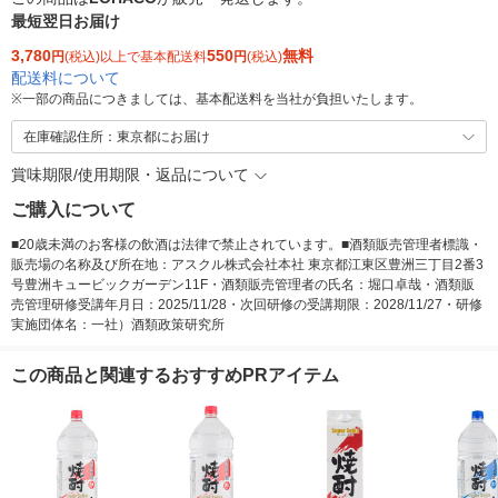
最短翌日お届け
3,780
550
無料
円
(税込)以上で基本配送料
円
(税込)
配送料について
※
一部の商品につきましては、基本配送料を当社が負担いたします。
在庫確認住所：東京都にお届け
賞味期限/使用期限・返品について
ご購入について
■20歳未満のお客様の飲酒は法律で禁止されています。■酒類販売管理者標識・
販売場の名称及び所在地：アスクル株式会社本社 東京都江東区豊洲三丁目2番3
号豊洲キュービックガーデン11F・酒類販売管理者の氏名：堀口卓哉・酒類販
売管理研修受講年月日：2025/11/28・次回研修の受講期限：2028/11/27・研修
実施団体名：一社）酒類政策研究所
この商品と関連するおすすめPRアイテム