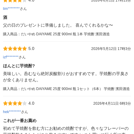
4.0
2026年6月1日 17時13分
lim********
さん
酒
父の日のプレゼントに準備しました。 喜んでくれるかな〜
購入商品：だいやめ DAIYAME 25度 900ml 瓶 1本 芋焼酎 濱田酒造
5.0
2026年5月12日 17時3分
izf********
さん
ほんとに芋焼酎?
美味しい。呑むなら絶対炭酸割りがおすすめです。芋焼酎の芋臭さ
が全くありません。
購入商品：だいやめ DAIYAME 25度 900ml 瓶 1セット（6本） 芋焼酎 濱田酒造
4.0
2026年4月11日 6時3分
hek********
さん
これが一番お薦め
初めて芋焼酎を飲む方にお勧めの焼酎ですが、色々なフレーバーの