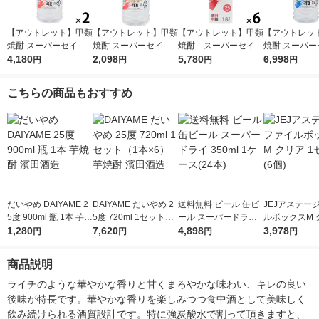
【アウトレット】甲類
【アウトレット】甲類
【アウトレット】甲類
【アウトレッ
焼酎 スーパーセイカ
焼酎 スーパーセイカ
焼酎 スーパーセイカ
焼酎 スーパー
25度 4L 1セット（2
4,180
25度 4L 1本 東亜酒造
2,098
25度 1.8L 1800ml
5,780
20度 4L 1セ
6,998
円
円
円
円
本） 東亜酒造
パック 1セット（6
×4） 東亜酒
本） 東亜酒造
こちらの商品もおすすめ
だいやめ DAIYAME 2
DAIYAME だいやめ 2
送料無料 ビール 缶ビ
JEJアステー
5度 900ml 瓶 1本 芋焼
5度 720ml 1セット
ール スーパードライ
ルボックスM 
酎 濱田酒造
1,280
（1本×6） 芋焼酎 濱
7,620
350ml 1ケース(24本)
4,898
セット(6個)
3,978
円
円
円
円
田酒造
商品説明
ライチのような華やかな香りと甘くまろやかな味わい、キレの良い
後味が特長です。華やかな香りを楽しみつつ食中酒として美味しく
飲み続けられる酒質設計です。特に強炭酸水で割って頂きますと、