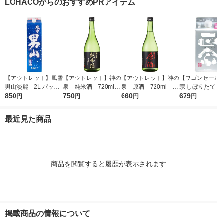
LOHACOからのおすすめPRアイテム
【アウトレット】風雪
【アウトレット】神の
【アウトレット】神の
【ワゴンセー
男山淡麗 2L パック
泉 純米酒 720ml 1
泉 原酒 720ml 1
宗 しぼりたて
850
1本 東亜酒造 日本酒
本 東亜酒造 日本酒
750
本 東亜酒造 日本酒
660
ック 900ml 
679
円
円
円
円
本 日本酒
最近見た商品
商品を閲覧すると履歴が表示されます
掲載商品の情報について