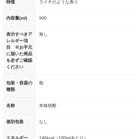
特徴
ライチのような香り
内容量(ml)
900
表示すべきア
無し
レルギー項
目 ※お手元
に届いた商品
を必ずご確認
ください
包装・容器の
瓶
種類
名称
本格焼酎
個別包装
なし
エネルギー
146kcal（100mlあたり）