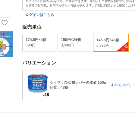
ログイン&全額PayPay支払いで獲得できます。原則として税抜金額に対し付与
も実際の付与数、付与率が少ない場合があります。詳細は内訳からご確認くださ
ログインはこちら
販売単位
174.5円×4個
150円×24個
145.8円×48個
698円
3,598円
6,996円
お得
バリエーション
タイプ：
ひな鶏レバーの水煮 150g
すべてのバリ
個数：
48個