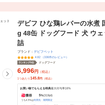
デビフ ひな鶏レバーの水煮 国
g 48缶 ドッグフード 犬 ウェ
詰
デビフペット
ブランド：
4.82 （336件のレビュー）
ドッグフード
ランキング9位
6,996
円
（税込）
145.8
1つあたり
円
（税込）
お買い物でもらえる特典
最大付与率16%
5
獲得
%
(319pt)
うち4.5%は
利用先・期間限定