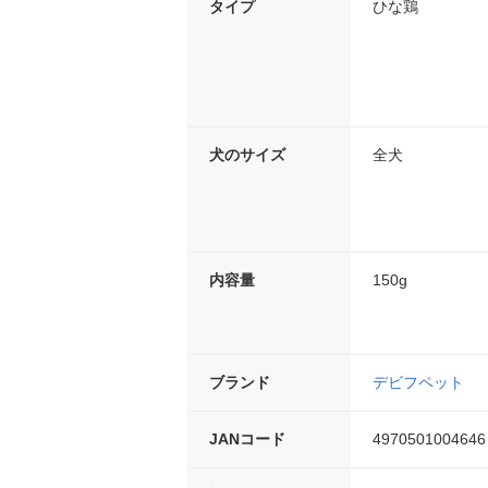
タイプ
ひな鶏
犬のサイズ
全犬
内容量
150g
ブランド
デビフペット
JANコード
4970501004646