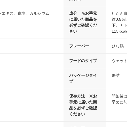
ツエキス、食塩、カルシウム
成分 ※お手元
粗たん白
に届いた商品を
維0.5
必ずご確認くだ
下、ナト
さい
115Kcal
フレーバー
ひな鶏
フードのタイプ
ウェッ
パッケージタイ
缶詰
プ
保存方法 ※お
開缶後
手元に届いた商
早めに
品を必ずご確認
ください