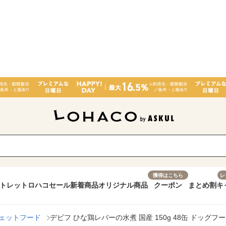
獲得はこちら
レ
トレット
ロハコセール
新着商品
オリジナル商品
クーポン
まとめ割
キ
ェットフード
デビフ ひな鶏レバーの水煮 国産 150g 48缶 ドッグフー