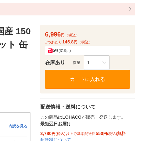
産 150
6,996
円
（税込）
145.8
ット 缶
1つあたり
円
（税込）
5
%
(319pt)
在庫あり
1
数量
カートに入れる
配送情報・送料について
この商品は
LOHACO
が販売・発送します。
最短翌日お届け
内訳を見る
3,780
550
無料
円
(税込)以上で基本配送料
円
(税込)
配送料について