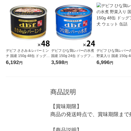
デビフ ささみ＆レバーミン
デビフ ひな鶏レバーの水煮
デビフ ひな鶏レバー
チ 国産 150g 48缶 ドッグフ
国産 150g 24缶 ドッグフー
野菜入り 国産 150g 4
ード 犬 ウェット 缶詰（イチ
ド 犬 ウェット 缶詰
ッグフード 犬 ウェッ
6,192
3,598
6,996
円
円
円
オシ）
商品説明
【賞味期限】

商品の発送時点で、賞味期限まで残
【商品説明】
