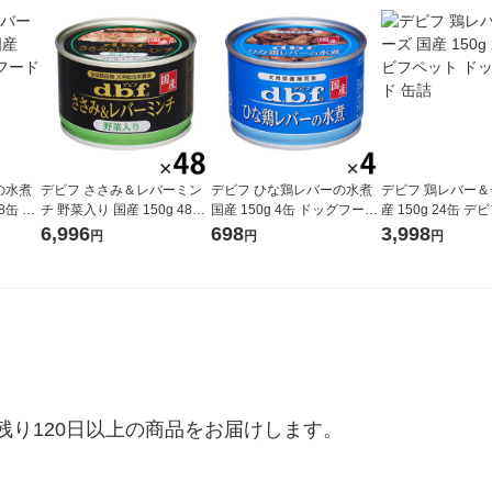
の水煮
デビフ ささみ＆レバーミン
デビフ ひな鶏レバーの水煮
デビフ 鶏レバー＆
8缶 ド
チ 野菜入り 国産 150g 48缶
国産 150g 4缶 ドッグフード
産 150g 24缶 
ト 缶詰
ドッグフード 犬 ウェット 缶
犬 ウェット 缶詰
ドッグフード 缶詰
6,996
698
3,998
円
円
円
詰
り120日以上の商品をお届けします。
