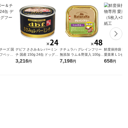
チーズ 国
デビフ ささみ＆レバーミン
ナチュラハ グレインフリー
鮮度保持袋 野
デビフペット
チ 国産 150g 24缶 ドッグフ
無添加 ラム＆野菜入 100g 4
愛菜果 L 1セッ
ード 犬 ウェット 缶詰（イチ
8個 サンライズ ドッグフー
パック） 関西
3,216
7,198
658
円
円
円
オシ）
ド ウェット トレイ