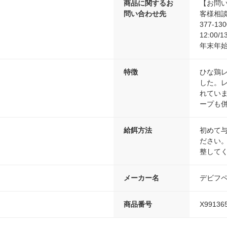
商品に関するお
【お問
問い合わせ先
客様相談
377-1
12:00
年末年
特徴
ひな鶏
した。
れてい
ープも
給餌方法
初めて
ださい
整して
メーカー名
デビフ
商品番号
X99136