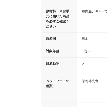
原材料 ※お手
鶏内臓、キャベ
元に届いた商品
を必ずご確認く
ださい
原産国
日本
対象年齢
0歳〜
対象動物
犬
ペットフードの
栄養補完食
種類