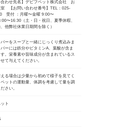
い合わせ先名】デビフペット株式会社 お
室 【お問い合わせ番号】TEL：025-
300 受付 ：月曜〜金曜 9:00〜
/13:00〜16:30（土・日・祝日、夏季休暇、
始、他弊社休業日期間を除く）
レバーをスープと一緒にじっくり煮込みま
レバーには鉄分やビタミンA、葉酸が含ま
ます。栄養素や旨味成分が含まれているス
併せて与えてください。
与える場合は少量から初めて様子を見てく
。ペットの運動量、体調を考慮して量を調
ください。
ペット
5