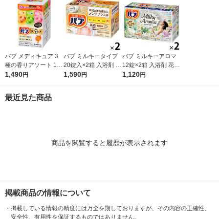
バブ メディキュア 3
バブ ミルキータイプ
バブ ミルキーアロマ
種の香りアソート 1箱
20錠入×2箱 入浴剤 花
12錠×2箱 入浴剤 花王
（12錠入）高濃度炭
1,490
王 （にごりタイプ）
1,590
（にごりタイプ）
1,120
円
円
円
酸 薬用入浴剤 花王
最近見た商品
商品を閲覧すると履歴が表示されます
掲載商品の情報について
・
掲載している情報の精度には万全を期しておりますが、その内容の正確性、
安全性、有用性を保証するものではありません。