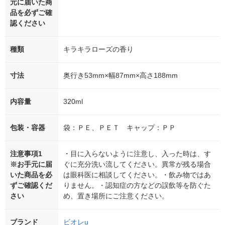
元に届いた商
品を必ずご確
認ください
種類
キラキラローズの香り
寸法
奥行き53mm×幅87mm×高さ188mm
内容量
320ml
包装・容器
袋：ＰＥ、ＰＥＴ キャップ：ＰＰ
注意事項1
・目に入らないように注意し、入った時は、す
※お手元に届
ぐに充分洗い流してください。異常が残る場合
いた商品を必
は眼科医に相談してください。・飲み物ではあ
ずご確認くだ
りません。・認知症の方などの誤飲等を防ぐた
さい
め、置き場所にご注意ください。
ブランド
ビオレu