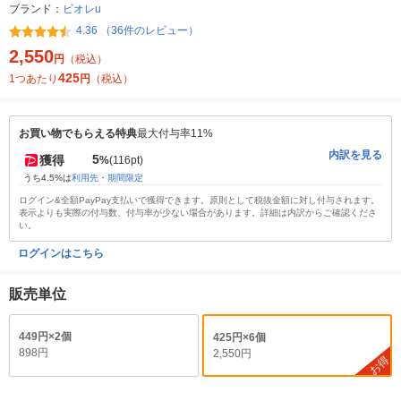
ブランド：
ビオレu
4.36 （36件のレビュー）
2,550
円
（税込）
425
1つあたり
円
（税込）
お買い物でもらえる特典
最大付与率11%
内訳を見る
5
獲得
%
(116pt)
うち4.5%は
利用先・期間限定
ログイン&全額PayPay支払いで獲得できます。原則として税抜金額に対し付与されます。
表示よりも実際の付与数、付与率が少ない場合があります。詳細は内訳からご確認くださ
い。
ログインはこちら
販売単位
449円×2個
425円×6個
898円
2,550円
お得