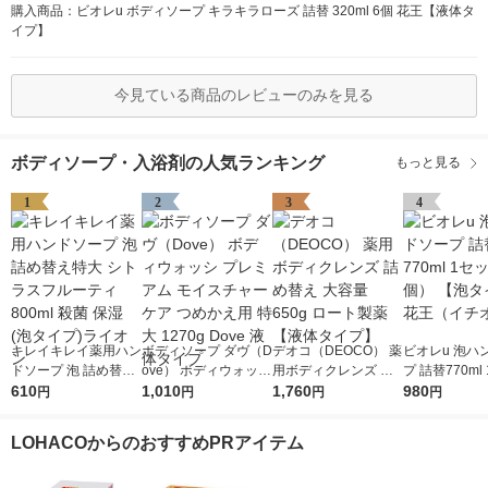
購入商品：ビオレu ボディソープ キラキラローズ 詰替 320ml 6個 花王【液体タ
イプ】
今見ている商品のレビューのみを見る
ボディソープ・入浴剤の人気ランキング
もっと見る
1
2
3
4
キレイキレイ薬用ハン
ボディソープ ダヴ（D
デオコ（DEOCO） 薬
ビオレu 泡ハ
ドソープ 泡 詰め替え
ove） ボディウォッシ
用ボディクレンズ 詰
プ 詰替770ml
特大 シトラスフルー
610
プレミアム モイスチ
1,010
め替え 大容量 650g
1,760
（2個） 【泡
980
円
円
円
円
ティ 800ml 殺菌 保湿
ャーケア つめかえ用
ロート製薬 【液体タ
花王（イチオ
(泡タイプ)ライオン
特大 1270g Dove 液
イプ】
LOHACOからのおすすめPRアイテム
体タイプ