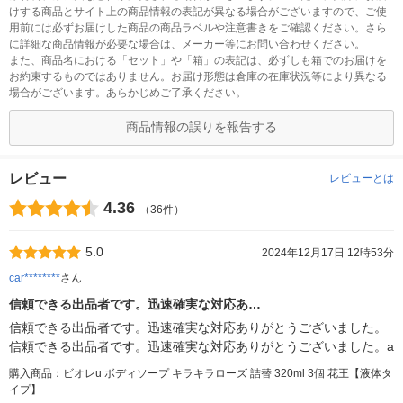
けする商品とサイト上の商品情報の表記が異なる場合がございますので、ご使
用前には必ずお届けした商品の商品ラベルや注意書きをご確認ください。さら
に詳細な商品情報が必要な場合は、メーカー等にお問い合わせください。
また、商品名における「セット」や「箱」の表記は、必ずしも箱でのお届けを
お約束するものではありません。お届け形態は倉庫の在庫状況等により異なる
場合がございます。あらかじめご了承ください。
商品情報の誤りを報告する
レビュー
レビューとは
4.36
（36件）
5.0
2024年12月17日 12時53分
car********
さん
信頼できる出品者です。迅速確実な対応あ…
信頼できる出品者です。迅速確実な対応ありがとうございました。
信頼できる出品者です。迅速確実な対応ありがとうございました。a
購入商品：ビオレu ボディソープ キラキラローズ 詰替 320ml 3個 花王【液体タ
イプ】