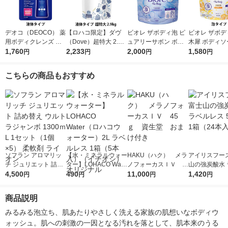
デオコ（DEOCO） 薬
【ロハコ限定】ダヴ
ビオレ ザボディ泡 ピ
ビオレ ザボデ
用ボディクレンズ 詰
（Dove）超特大 2.9k
ュアリーサボン ボデ
木犀 ボディソ
め替え 大容量 650g
1,760
g 液体 ボディウォッ
2,233
ィソープ 詰替特大 14
2,000
替 1410ml 
1,580
円
円
円
円
ロート製薬 【液体タ
シュ 詰替え プレミア
10ml 花王 泡タイプ
イプ
イプ】
ムモイスチャーケア
こちらの商品もおすすめ
ボディソープ オリジ
ナル 限定
ソフラン アロマリッ
【水・ミネラルウォー
HAKU（ハク） メラ
アイリスフーズ
チ ジュリエット 詰め
ター】LOHACO Wate
ノフォーカスＩＶ 4
山の強炭酸水 
替え ウルトラジャン
4,500
r（ロハコウォータ
490
5ｇ 資生堂 おまけ
11,000
レス 500ml 1
1,420
円
円
円
円
ボ 1300ｍL 1セット
ー）2L ラベルレス 1
付き
本入）
（1個×5） 柔軟剤 ラ
箱（5本入）（イチオ
商品説明
イオン
シ） オリジナル
みるみる泡立ち、肌あたりやさしく洗える家族の肌想いなボディウ
ォッシュ。肌への刺激の一因となる汚れを落として、肌本来のうる