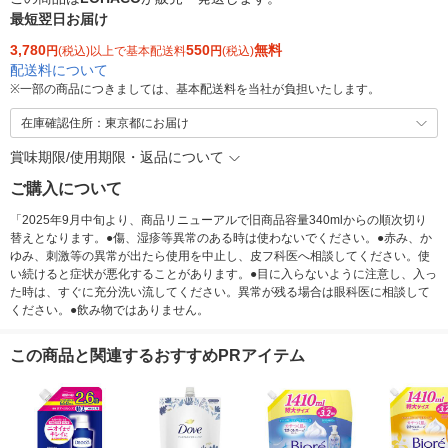
最短翌日お届け
3,780
550
無料
円
(税込)以上で基本配送料
円
(税込)
配送料について
※
一部の商品につきましては、基本配送料を当社が負担いたします。
在庫確認住所：東京都にお届け
賞味期限/使用期限・返品について
ご購入について
「2025年9月中旬より、商品リニューアルで旧商品容量340mlからの順次切り
替えとなります。●傷、湿疹等異常のある時は使わないでください。●赤み、か
ゆみ、刺激等の異常が出たら使用を中止し、皮フ科医へ相談してください。使
い続けると症状が悪化することがあります。●目に入らないように注意し、入っ
た時は、すぐに充分洗い流してください。異常が残る場合は眼科医に相談して
ください。●飲み物ではありません。
この商品と関連するおすすめPRアイテム