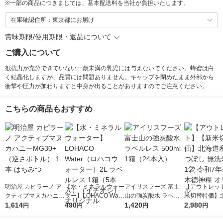
※
一部の商品につきましては、基本配送料を当社が負担いたします。
在庫確認住所：東京都にお届け
賞味期限/使用期限・返品について
ご購入について
抵抗力が充分できていない一歳未満の乳児には与えないでください。蜂蜜は白
く結晶化しますが、品質には問題ありません。キャップを閉めたまま外部から
衝撃や圧力が加わりますと中身が出ることがありますのでご注意ください。
こちらの商品もおすすめ
明治屋 カピラーノ ア
【水・ミネラルウォー
アイリスフーズ 富士
【アウトレッ
クティブマヌカハニー
ター】LOHACO Wate
山の強炭酸水 ラベル
米切替特価】
MG30+（逆さボト
1,614
r（ロハコウォータ
490
レス 500ml 1箱（24
1,420
ななつぼし 無洗
2,980
円
円
円
円
ル） 1本 はちみつ
ー）2L ラベルレス 1
本入）
g 1袋 令和7年
箱（5本入）（イチオ
徳神糧 オリジ