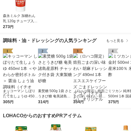
森永ミルク 加糖れん
乳 120g チューブ入 1
個 練乳 コンデンスミ
273
円
ルク 森永乳業
調味料・油・ドレッシングの人気ランキング
もっと見る
1
2
3
4
キッコーマン しぼり
素焚糖 500g 1袋 さと
（ロハコ限定）焙煎ご
ミツカン 純米
たて生しょうゆ 450m
うきび糖 奄美諸島産
まの深い味わい 胡麻
500ml 1本 国
l 1本 ＜やわらか密封
305
原料 チャック付き袋
314
ドレッシング 490ml 1
354
0％ 米酢 食酢
375
円
円
円
円
ボトル＞ 醤油 しょう
大東製糖 砂糖
本 エスエスケイフー
油 調味料（イチオ
ズ ごまドレッシング
LOHACOからのおすすめPRアイテム
シ）
ゴマ（イチオシ） オ
リジナル