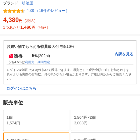
ブランド：
明治屋
4.38 （16件のレビュー）
4,380
円
（税込）
1,460
1つあたり
円
（税込）
お買い物でもらえる特典
最大付与率16%
内訳を見る
5
獲得
%
(202pt)
うち4.5%は
利用先・期間限定
ログイン&全額PayPay支払いで獲得できます。原則として税抜金額に対し付与されます。
表示よりも実際の付与数、付与率が少ない場合があります。詳細は内訳からご確認くださ
い。
ログインはこちら
販売単位
1個
1,504円×2個
1,574円
3,008円