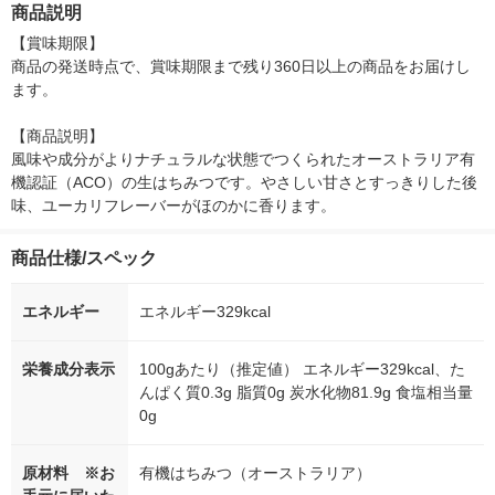
商品説明
シ） オリジナル
【賞味期限】

商品の発送時点で、賞味期限まで残り360日以上の商品をお届けし
ます。

【商品説明】

風味や成分がよりナチュラルな状態でつくられたオーストラリア有
機認証（ACO）の生はちみつです。やさしい甘さとすっきりした後
味、ユーカリフレーバーがほのかに香ります。
商品仕様/スペック
エネルギー
エネルギー329kcal
栄養成分表示
100gあたり（推定値） エネルギー329kcal、た
んぱく質0.3g 脂質0g 炭水化物81.9g 食塩相当量
0g
原材料 ※お
有機はちみつ（オーストラリア）