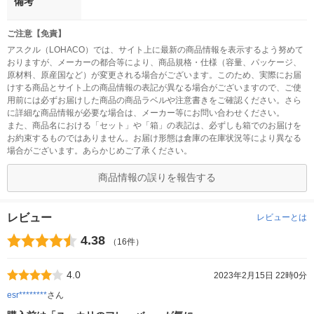
備考
ご注意【免責】
アスクル（LOHACO）では、サイト上に最新の商品情報を表示するよう努めて
おりますが、メーカーの都合等により、商品規格・仕様（容量、パッケージ、
原材料、原産国など）が変更される場合がございます。このため、実際にお届
けする商品とサイト上の商品情報の表記が異なる場合がございますので、ご使
用前には必ずお届けした商品の商品ラベルや注意書きをご確認ください。さら
に詳細な商品情報が必要な場合は、メーカー等にお問い合わせください。
また、商品名における「セット」や「箱」の表記は、必ずしも箱でのお届けを
お約束するものではありません。お届け形態は倉庫の在庫状況等により異なる
場合がございます。あらかじめご了承ください。
商品情報の誤りを報告する
レビュー
レビューとは
4.38
（16件）
4.0
2023年2月15日 22時0分
esr********
さん