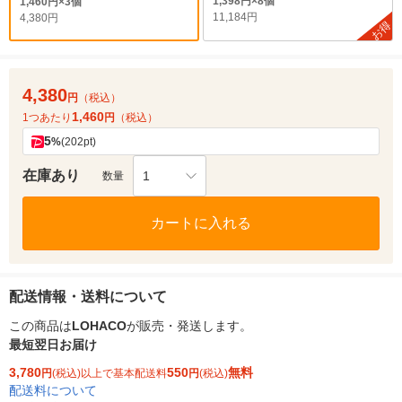
1,398円×8個
1,460円×3個
11,184円
4,380円
お得
4,380
円
（税込）
1,460
1つあたり
円
（税込）
5
%
(202pt)
在庫あり
1
数量
カートに入れる
配送情報・送料について
この商品は
LOHACO
が販売・発送します。
最短翌日お届け
3,780
550
無料
円
(税込)以上で基本配送料
円
(税込)
配送料について