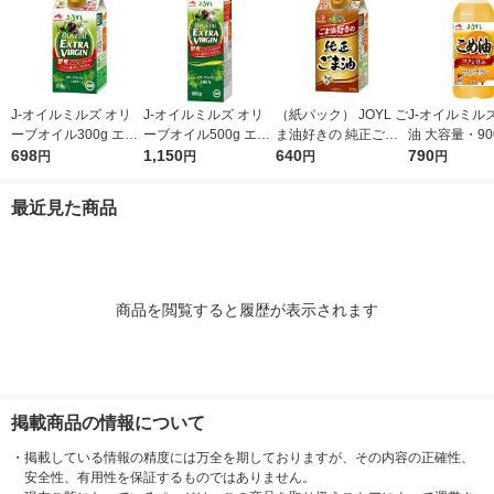
J-オイルミルズ オリ
J-オイルミルズ オリ
（紙パック） JOYL ご
J-オイルミル
ーブオイル300g エキ
ーブオイル500g エキ
ま油好きの 純正ごま
油 大容量・90
ストラバージン スペ
698
ストラバージン スペ
1,150
油 300g 1本 味の素 J-
640
ト 1本 JOYL
790
円
円
円
円
イン産オリーブ100%
イン産オリーブ100%
オイルミルズ
1本（紙パック） JOY
1本（紙パック） JOY
最近見た商品
L
L
商品を閲覧すると履歴が表示されます
掲載商品の情報について
・
掲載している情報の精度には万全を期しておりますが、その内容の正確性、
安全性、有用性を保証するものではありません。