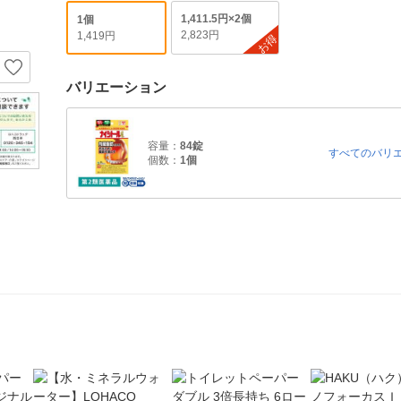
1,411.5円×2個
1個
2,823円
1,419円
お得
バリエーション
容量：
84錠
すべてのバリ
個数：
1個