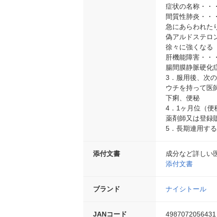
症状の名称・・
間質性肺炎・・
急にあらわれた
偽アルドステロ
徐々に強くなる
肝機能障害・・
腸間膜静脈硬化
3．服用後、次
ウチを持って医
下痢、便秘
4．1ヶ月位（
薬剤師又は登録
5．長期連用す
添付文書
成分など詳しい
添付文書
ブランド
ナイシトール
JANコード
4987072056431