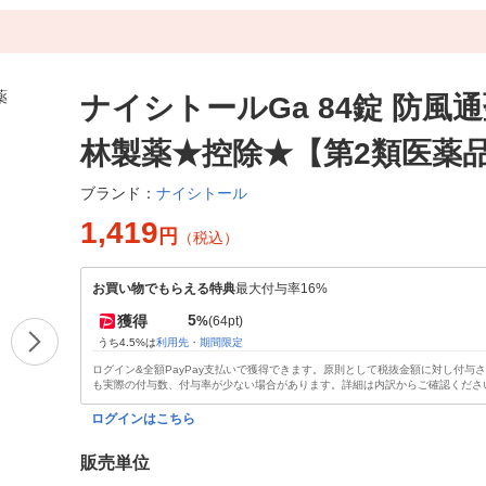
ナイシトールGa 84錠 防風通
林製薬★控除★【第2類医薬
ナイシトール
ブランド：
1,419
円
（税込）
お買い物でもらえる特典
最大付与率16%
5
獲得
%
(64pt)
うち4.5%は
利用先・期間限定
ログイン&全額PayPay支払いで獲得できます。原則として税抜金額に対し付与
も実際の付与数、付与率が少ない場合があります。詳細は内訳からご確認くださ
ログインはこちら
販売単位