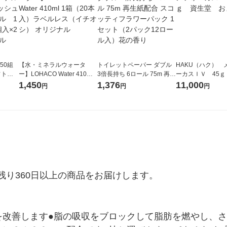
50組
【水・ミネラルウォータ
トイレットペーパー ダブル
HAKU（ハク） 
フトパ
ー】LOHACO Water 410ml
3倍長持ち 6ロール 75m 再生
ーカスＩＶ 45ｇ
ナ オ
1箱（20本入）ラベルレス
紙配合 スコッティフラワー
堂 おまけ付き
1,450
1,376
11,000
円
円
円
10個：
（イチオシ） オリジナル
パック 1セット（2パック12
リジナ
ロール入）花の香り
り360日以上の商品をお届けします。

を改善します●脂の吸収をブロックして脂肪を燃やし、