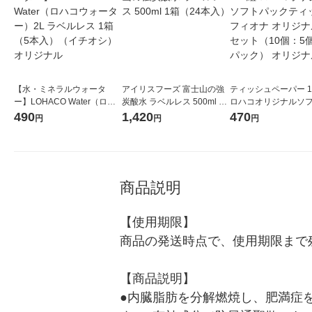
【水・ミネラルウォータ
アイリスフーズ 富士山の強
ティッシュペーパー 1
ー】LOHACO Water（ロハ
炭酸水 ラベルレス 500ml 1
ロハコオリジナルソ
コウォーター）2L ラベルレ
箱（24本入）
ックティッシュ フィオ
490
1,420
470
円
円
円
ス 1箱（5本入）（イチオ
リジナル 1セット（
シ） オリジナル
5個入×2パック） オ
ル
商品説明
【使用期限】

商品の発送時点で、使用期限まで残
【商品説明】

●内臓脂肪を分解燃焼し、肥満症