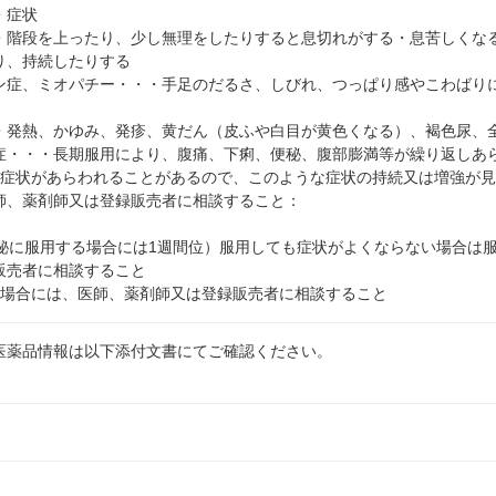
・症状
・階段を上ったり、少し無理をしたりすると息切れがする・息苦しくな
り、持続したりする
ン症、ミオパチー・・・手足のだるさ、しびれ、つっぱり感やこわばり
・発熱、かゆみ、発疹、黄だん（皮ふや白目が黄色くなる）、褐色尿、
症・・・長期服用により、腹痛、下痢、便秘、腹部膨満等が繰り返しあ
の症状があらわれることがあるので、このような症状の持続又は増強が
師、薬剤師又は登録販売者に相談すること：
便秘に服用する場合には1週間位）服用しても症状がよくならない場合は
販売者に相談すること
る場合には、医師、薬剤師又は登録販売者に相談すること
医薬品情報は以下添付文書にてご確認ください。