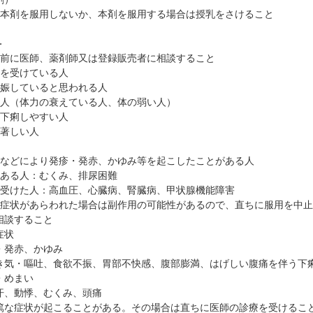
は本剤を服用しないか、本剤を服用する場合は授乳をさけること
＞
用前に医師、薬剤師又は登録販売者に相談すること
療を受けている人
妊娠していると思われる人
な人（体力の衰えている人、体の弱い人）
く下痢しやすい人
の著しい人
薬などにより発疹・発赤、かゆみ等を起こしたことがある人
のある人：むくみ、排尿困難
を受けた人：高血圧、心臓病、腎臓病、甲状腺機能障害
の症状があらわれた場合は副作用の可能性があるので、直ちに服用を中
相談すること
症状
・発赤、かゆみ
き気・嘔吐、食欲不振、胃部不快感、腹部膨満、はげしい腹痛を伴う下
・めまい
汗、動悸、むくみ、頭痛
篤な症状が起こることがある。その場合は直ちに医師の診療を受けるこ