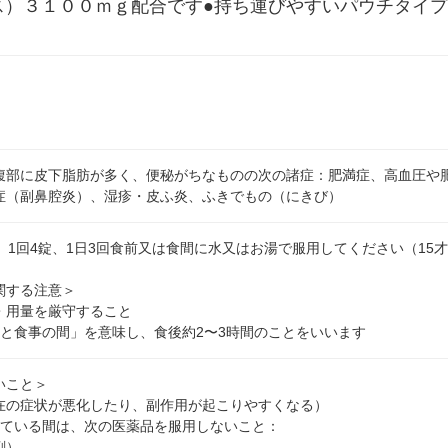
ス）３１００ｍｇ配合です●持ち運びやすいパウチタイ
腹部に皮下脂肪が多く、便秘がちなものの次の諸症：肥満症、高血圧や
症（副鼻腔炎）、湿疹・皮ふ炎、ふきでもの（にきび）
）1回4錠、1日3回食前又は食間に水又はお湯で服用してください（15
関する注意＞
・用量を厳守すること
事と食事の間」を意味し、食後約2〜3時間のことをいいます
いこと＞
在の症状が悪化したり、副作用が起こりやすくなる）
している間は、次の医薬品を服用しないこと：
剤）