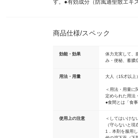
す。●有効成分（防風通聖散エキ
商品仕様/スペック
効能・効果
体力充実して、
み・便秘、蓄膿
用法・用量
大人（15才以上
＜用法・用量に
定められた用法
●食間とは「食
使用上の注意
＜してはいけな
（守らないと現
1．本剤を服用
他の瀉下薬（下