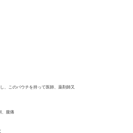
止し、このパウチを持って医師、薬剤師又
痢、腹痛
と