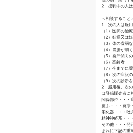
2．授乳中の人
＜相談すること
1．次の人は服
（1）医師の治
（2）妊婦又は
（3）体の虚弱
（4）胃腸が弱
（5）発汗傾向
（6）高齢者
（7）今までに
（8）次の症状
（9）次の診断
2．服用後、次
は登録販売者に
関係部位・・・
皮ふ・・・発疹
消化器・・・吐
精神神経系・・
その他・・・発
まれに下記の重