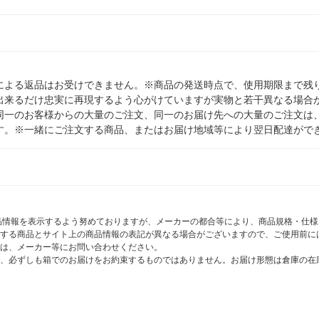
による返品はお受けできません。※商品の発送時点で、使用期限まで残り
出来るだけ忠実に再現するよう心がけていますが実物と若干異なる場合
同一のお客様からの大量のご注文、同一のお届け先への大量のご注文は
す。※一緒にご注文する商品、またはお届け地域等により翌日配達がで
商品情報を表示するよう努めておりますが、メーカーの都合等により、商品規格・仕
する商品とサイト上の商品情報の表記が異なる場合がございますので、ご使用前に
は、メーカー等にお問い合わせください。
、必ずしも箱でのお届けをお約束するものではありません。お届け形態は倉庫の在