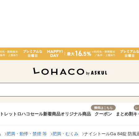
獲得はこちら
レ
トレット
ロハコセール
新着商品
オリジナル商品
クーポン
まとめ割
キ
品
肥満・動悸・禁煙 等
肥満・むくみ
ナイシトールGa 84錠 防