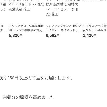
ータ
アタックゼロ（Attack ZER
フレアフレグランス IROKA
アイリスフーズ 
r（ロハ
O) ドラム式専用 詰め替え メ
（イロカ） ネイキッドリリ
炭酸水 ラベルレス 5
ベルレ
ガジャンボ 2300g 1セット
ーの香り 柔軟剤 詰め替え 超
箱（24本入）
5,820
6,582
1,420
円
円
円
チオ
（2個入) 洗濯洗剤 花王
特大 1200ml 1セット（5個
入) 花王
り250日以上の商品をお届けします。

、栄養分の吸収を高めました