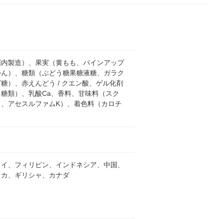
国内製造）、果実（黄もも、パインアップ
かん）、糖類（ぶどう糖果糖液糖、ガラク
糖）、赤えんどう / クエン酸、ゲル化剤
多糖類）、乳酸Ca、香料、甘味料（スク
ス、アセスルファムK）、着色料（カロチ
タイ、フィリピン、インドネシア、中国、
リカ、ギリシャ、カナダ