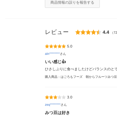
商品情報の誤りを報告する
レビュー
4.4
（7
5.0
aln********
さん
いい感じ👍
ひさしぶりに食べましたけどバランスのと
購入商品：はごろもフーズ 朝からフルーツみつ豆 
3.0
zeq********
さん
みつ豆は好き