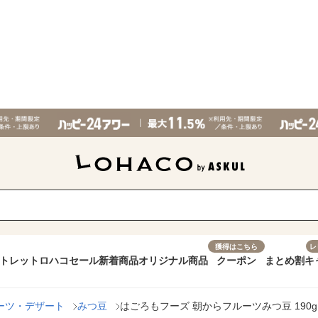
獲得はこちら
レ
トレット
ロハコセール
新着商品
オリジナル商品
クーポン
まとめ割
キ
ーツ・デザート
みつ豆
はごろもフーズ 朝からフルーツみつ豆 190g