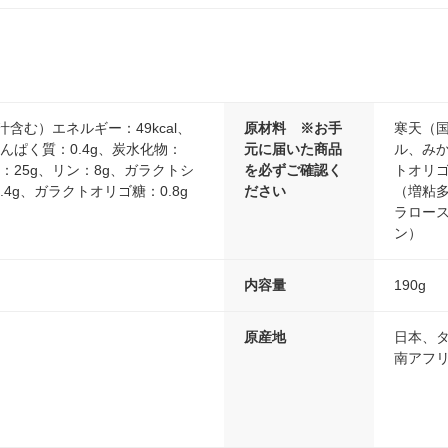
汁含む）エネルギー：49kcal、
原材料 ※お手
寒天（
たんぱく質：0.4g、炭水化物：
元に届いた商品
ル、み
ム：25g、リン：8g、ガラクトシ
を必ずご確認く
トオリゴ
4g、ガラクトオリゴ糖：0.8g
ださい
（増粘
ラロー
ン）
内容量
190g
原産地
日本、
南アフ