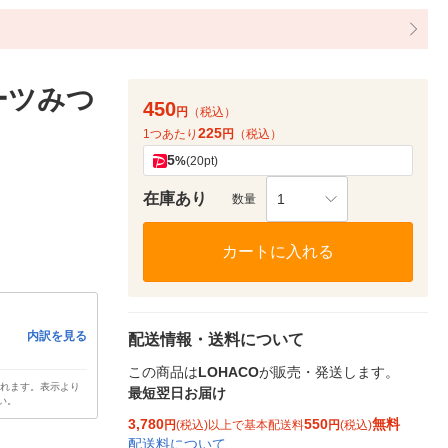
ーツみつ
450
円
（税込）
225
1つあたり
円
（税込）
5
%
(20pt)
在庫あり
1
数量
カートに入れる
内訳を見る
配送情報・送料について
この商品は
LOHACO
が販売・発送します。
されます。表示より
最短翌日お届け
い。
3,780
550
無料
円
(税込)以上で基本配送料
円
(税込)
配送料について