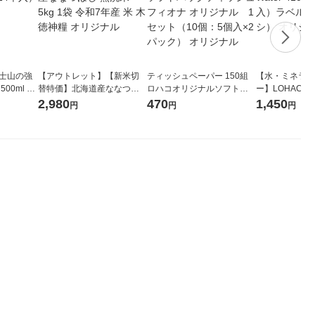
富士山の強
【アウトレット】【新米切
ティッシュペーパー 150組
【水・ミネラル
00ml 1
替特価】北海道産ななつぼ
ロハコオリジナルソフトパ
ー】LOHACO Wa
し 無洗米 5kg 1袋 令和7年産
ックティッシュ フィオナ オ
1箱（20本入
2,980
470
1,450
円
円
円
米 木徳神糧 オリジナル
リジナル 1セット（10個：
（イチオシ） 
5個入×2パック） オリジナ
ル