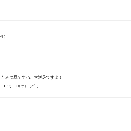
2件）
てたみつ豆ですね。大満足ですよ！
190g 1セット（3缶）