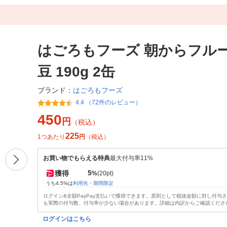
はごろもフーズ 朝からフル
豆 190g 2缶
はごろもフーズ
ブランド：
4.4 （72件のレビュー）
450
円
（税込）
225
1つあたり
円
（税込）
お買い物でもらえる特典
最大付与率11%
5
獲得
%
(20pt)
うち4.5%は
利用先・期間限定
ログイン&全額PayPay支払いで獲得できます。原則として税抜金額に対し付与
も実際の付与数、付与率が少ない場合があります。詳細は内訳からご確認くださ
ログインはこちら