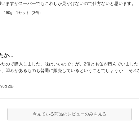
思いますがスーパーでもこれしか見かけないので仕方ないと思います。
190g 1セット（3缶）
たか…
ったので購入しました。味はいいのですが、2個とも缶が凹んでいました
か、凹みがあるものも普通に販売しているということでしょうか… それ
0g 2缶
今見ている商品のレビューのみを見る