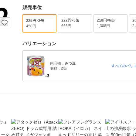
販売単位
222円×3缶
218円×6缶
2
225円×2缶
666円
1,308円
2
450円
バリエーション
内容物：
みつ豆
すべてのバリ
個数：
2缶