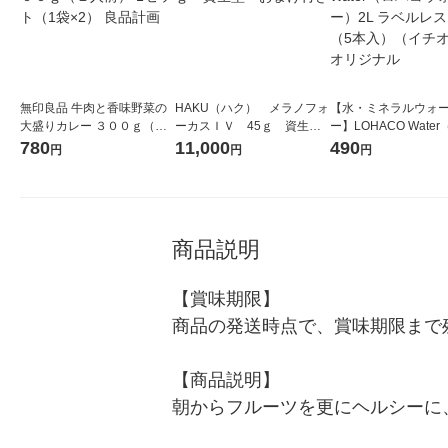
無印良品 牛肉と香味野菜の
HAKU（ハク） メラノフォ
【水・ミネラルウォ
大盛りカレー ３００ｇ（１
ーカスＩＶ 45ｇ 資生
ー】LOHACO Wate
人前） 1セット（1袋×2） 良
堂 おまけ付き
コウォーター）2L ラ
780
11,000
490
円
円
円
品計画
ス 1箱（5本入）（イ
シ） オリジナル
商品説明
【賞味期限】

商品の発送時点で、賞味期限まで残
【商品説明】

朝からフルーツを更にヘルシーに