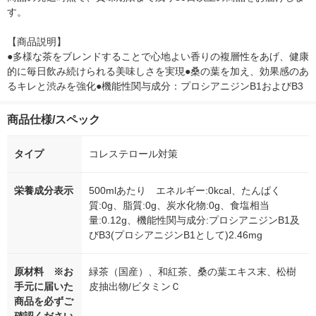
す。

【商品説明】

●多様な茶をブレンドすることで心地よい香りの複層性をあげ、健康
的に毎日飲み続けられる美味しさを実現●桑の葉を加え、効果感のあ
るキレと渋みを強化●機能性関与成分：プロシアニジンB1およびB3
商品仕様/スペック
タイプ
コレステロール対策
栄養成分表示
500mlあたり エネルギー:0kcal、たんぱく
質:0g、脂質:0g、炭水化物:0g、食塩相当
量:0.12g、機能性関与成分:プロシアニジンB1及
びB3(プロシアニジンB1として)2.46mg
原材料 ※お
緑茶（国産）、和紅茶、桑の葉エキス末、松樹
手元に届いた
皮抽出物/ビタミンＣ
商品を必ずご