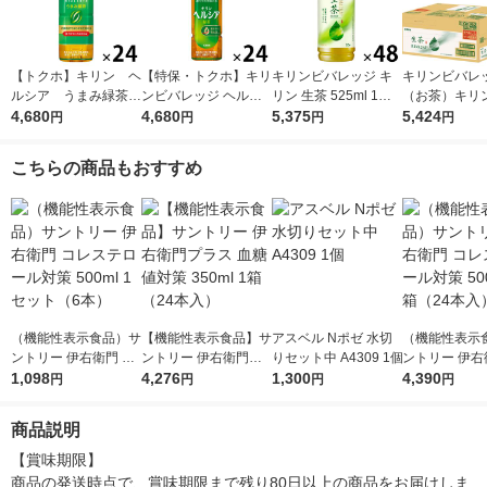
【トクホ】キリン ヘ
【特保・トクホ】キリ
キリンビバレッジ キ
キリンビバレ
ルシア うまみ緑茶
ンビバレッジ ヘルシ
リン 生茶 525ml 1セ
（お茶）キリ
５００ｍｌＰＥＴ 1箱
4,680
ア 緑茶 350ml スリム
4,680
ット（48本） お茶 緑
5,375
ッジ 生茶 ラ
5,424
円
円
円
円
（24本入）
1箱（24本入）
茶 ペットボトル
525ml×24本 3
1セット(48本)
こちらの商品もおすすめ
（機能性表示食品）サ
【機能性表示食品】サ
アスベル Nポゼ 水切
（機能性表示
ントリー 伊右衛門 コ
ントリー 伊右衛門プ
りセット中 A4309 1個
ントリー 伊右
レステロール対策 500
1,098
ラス 血糖値対策 350
4,276
1,300
レステロール対
4,390
円
円
円
円
ml 1セット（6本）
ml 1箱（24本入）
ml 1箱（24
商品説明
【賞味期限】

商品の発送時点で、賞味期限まで残り80日以上の商品をお届けしま