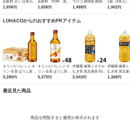
め飲料 ポン 日本の麦
め飲料 POM 黒烏
ウロコ 静岡茶 静岡県
1箱（9本入）
茶 600ml 1箱（2
1,656
龍茶 500ml 1箱（2
1,656
産茶葉100％使用 500
1,488
表示食品
1,902
円
円
円
円
4本入） ペットボト
4本入）
ml 1箱（24本入）
ル飲料 ノンカフェイ
LOHACOからのおすすめPRアイテム
ン
キリンビバレッジ キ
キリンビバレッジ キ
伊藤園 健康ミネラル
伊藤園 健康ミ
リン 生茶 ほうじ茶 ラ
リン 生茶 ほうじ茶 52
むぎ茶 黒豆麦茶 650
むぎ茶 黒豆麦茶
ベルレス 525ml 1セッ
5,280
5ml 1セット（48本）
5,375
ml 1箱（24本入）
2,543
箱（6本入）
1,368
円
円
円
円
ト（48本） お茶 ペッ
お茶 ペットボトル
トボトル
最近見た商品
商品を閲覧すると履歴が表示されます