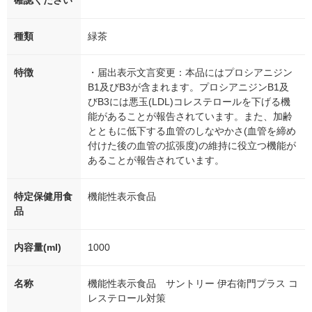
確認ください
種類
緑茶
特徴
・届出表示文言変更：本品にはプロシアニジン
B1及びB3が含まれます。プロシアニジンB1及
びB3には悪玉(LDL)コレステロールを下げる機
能があることが報告されています。また、加齢
とともに低下する血管のしなやかさ(血管を締め
付けた後の血管の拡張度)の維持に役立つ機能が
あることが報告されています。
特定保健用食
機能性表示食品
品
内容量(ml)
1000
名称
機能性表示食品 サントリー 伊右衛門プラス コ
レステロール対策