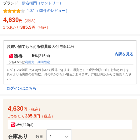
ブランド：
伊右衛門（サントリー）
4.07 （30件のレビュー）
4,630
円
（税込）
385.9
1つあたり
円
（税込）
お買い物でもらえる特典
最大付与率11%
内訳を見る
5
獲得
%
(215pt)
うち4.5%は
利用先・期間限定
ログイン&全額PayPay支払いで獲得できます。原則として税抜金額に対し付与されます。
表示よりも実際の付与数、付与率が少ない場合があります。詳細は内訳からご確認くださ
い。
ログインはこちら
4,630
円
（税込）
385.9
1つあたり
円
（税込）
5
%
(215pt)
在庫あり
1
数量