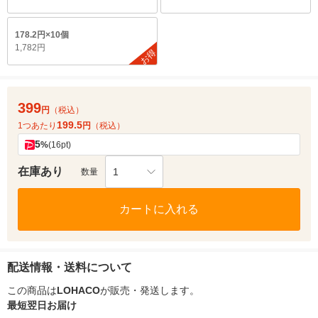
178.2円×10個
1,782円
お得
399
円
（税込）
199.5
1つあたり
円
（税込）
5
%
(16pt)
在庫あり
1
数量
カートに入れる
配送情報・送料について
この商品は
LOHACO
が販売・発送します。
最短翌日お届け