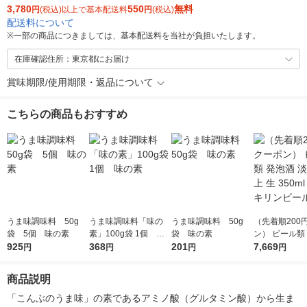
3,780
550
無料
円
(税込)以上で基本配送料
円
(税込)
配送料について
※
一部の商品につきましては、基本配送料を当社が負担いたします。
在庫確認住所：東京都にお届け
賞味期限/使用期限・返品について
こちらの商品もおすすめ
うま味調味料 50g
うま味調味料「味の
うま味調味料 50g
（先着順200
袋 5個 味の素
素」100g袋 1個 味
袋 味の素
ン） ビール類
925
の素
368
201
淡麗 極上 生 35
7,669
円
円
円
円
本 キリンビー
商品説明
「こんぶのうま味」の素であるアミノ酸（グルタミン酸）から生ま