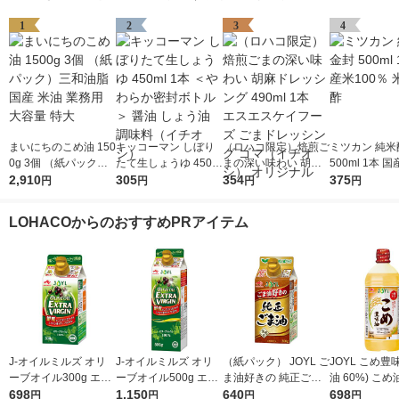
1
2
3
4
まいにちのこめ油 150
キッコーマン しぼり
（ロハコ限定）焙煎ご
ミツカン 純米
0g 3個 （紙パック）
たて生しょうゆ 450m
まの深い味わい 胡麻
500ml 1本 国
三和油脂 国産 米油 業
2,910
l 1本 ＜やわらか密封
305
ドレッシング 490ml 1
354
0％ 米酢 食酢
375
円
円
円
円
務用 大容量 特大
ボトル＞ 醤油 しょう
本 エスエスケイフー
油 調味料（イチオ
ズ ごまドレッシング
LOHACOからのおすすめPRアイテム
シ）
ゴマ（イチオシ） オ
リジナル
J-オイルミルズ オリ
J-オイルミルズ オリ
（紙パック） JOYL ご
JOYL こめ豊味
ーブオイル300g エキ
ーブオイル500g エキ
ま油好きの 純正ごま
油 60%) こめ油 ブレ
ストラバージン スペ
698
ストラバージン スペ
1,150
油 300g 1本 味の素 J-
640
ンド 味の素 J
698
円
円
円
円