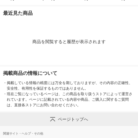
イン産オリーブ100%
イン産オリーブ100%
オイルミルズ
ミルズ 900g 
1本（紙パック） JOY
1本（紙パック） JOY
本
最近見た商品
L
L
商品を閲覧すると履歴が表示されます
掲載商品の情報について
・
掲載している情報の精度には万全を期しておりますが、その内容の正確性、
安全性、有用性を保証するものではありません。
・
現在ご覧になっているページは、この商品を取り扱うストアによって運営さ
れています。ページに記載されている内容や商品、ご購入に関するご質問
は、直接各ストアにお問い合わせください。
ページトップへ
関連サイト・ヘルプ・その他