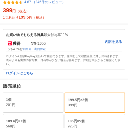
4.67 （246件のレビュー）
399
円
（税込）
199.5
1つあたり
円
（税込）
お買い物でもらえる特典
最大付与率11%
内訳を見る
5
獲得
%
(16pt)
うち4.5%は
利用先・期間限定
ログイン&全額PayPay支払いで獲得できます。原則として税抜金額に対し付与されます。
表示よりも実際の付与数、付与率が少ない場合があります。詳細は内訳からご確認くださ
い。
ログインはこちら
販売単位
1個
199.5円×2個
201円
399円
189.4円×3個
185円×5個
568円
925円