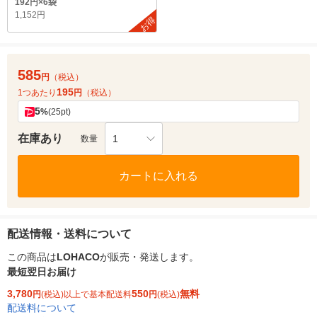
192円×6袋
1,152円
お得
585
円
（税込）
195
1つあたり
円
（税込）
5
%
(25pt)
在庫あり
1
数量
カートに入れる
配送情報・送料について
この商品は
LOHACO
が販売・発送します。
最短翌日お届け
3,780
550
無料
円
(税込)以上で基本配送料
円
(税込)
配送料について