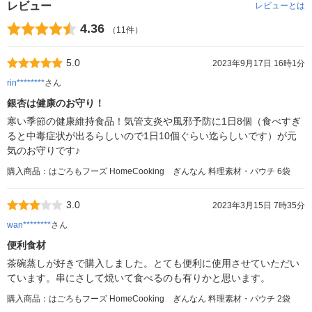
レビュー
レビューとは
4.36
（11件）
5.0
2023年9月17日 16時1分
rin********
さん
銀杏は健康のお守り！
寒い季節の健康維持食品！気管支炎や風邪予防に1日8個（食べすぎ
ると中毒症状が出るらしいので1日10個ぐらい迄らしいです）が元
気のお守りです♪
購入商品：はごろもフーズ HomeCooking ぎんなん 料理素材・パウチ 6袋
3.0
2023年3月15日 7時35分
wan********
さん
便利食材
茶碗蒸しが好きで購入しました。とても便利に使用させていただい
ています。串にさして焼いて食べるのも有りかと思います。
購入商品：はごろもフーズ HomeCooking ぎんなん 料理素材・パウチ 2袋