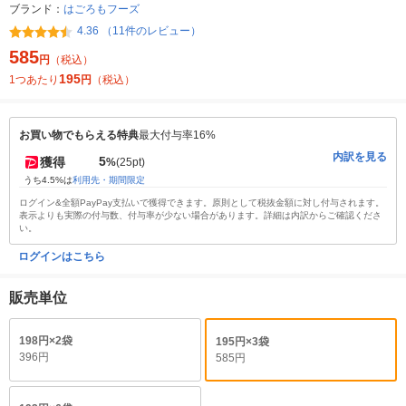
ブランド：
はごろもフーズ
4.36 （11件のレビュー）
585
円
（税込）
195
1つあたり
円
（税込）
お買い物でもらえる特典
最大付与率16%
内訳を見る
5
獲得
%
(25pt)
うち4.5%は
利用先・期間限定
ログイン&全額PayPay支払いで獲得できます。原則として税抜金額に対し付与されます。
表示よりも実際の付与数、付与率が少ない場合があります。詳細は内訳からご確認くださ
い。
ログインはこちら
販売単位
198円×2袋
195円×3袋
396円
585円