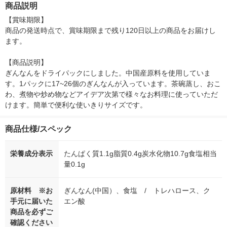
商品説明
シ） オリジナル
個：5個入×2パック）
オリジナル
【賞味期限】

商品の発送時点で、賞味期限まで残り120日以上の商品をお届けし
ます。

【商品説明】

ぎんなんをドライパックにしました。中国産原料を使用していま
す。1パックに17~26個のぎんなんが入っています。茶碗蒸し、おこ
わ、煮物や炒め物などアイデア次第で様々なお料理に使っていただ
けます。簡単で便利な使いきりサイズです。
商品仕様/スペック
栄養成分表示
たんぱく質1.1g脂質0.4g炭水化物10.7g食塩相当
量0.1g
原材料 ※お
ぎんなん(中国）、食塩 / トレハロース、ク
手元に届いた
エン酸
商品を必ずご
確認ください