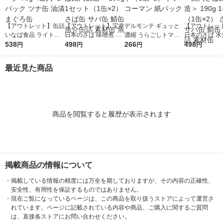
【アウトレット】缶詰
【アウトレット】宝幸
デルモンテ ギュッと
【アウトレッ
いなば食品 ライトツ
日本のさば 味噌煮 ＜
濃縮 うらごしトマト
日本のさば 水
ナフレーク 70g 4缶入
538
国内さば国内製造＞ 1
498
200g 1セット（1個×
266
不使用 ＜国内
498
円
円
円
円
×1パック ツナ缶 油漬
90g 1セット（1缶×
2）キッコーマン 紙パ
内製造＞ 190
まぐろ缶
2） さば缶 サバ缶 鯖
ック
ト（1缶×2）
最近見た商品
缶 魚介缶詰 素材缶 魚
サバ缶 鯖缶 
素材缶
商品を閲覧すると履歴が表示されます
掲載商品の情報について
・
掲載している情報の精度には万全を期しておりますが、その内容の正確性、
安全性、有用性を保証するものではありません。
・
現在ご覧になっているページは、この商品を取り扱うストアによって運営さ
れています。ページに記載されている内容や商品、ご購入に関するご質問
は、直接各ストアにお問い合わせください。