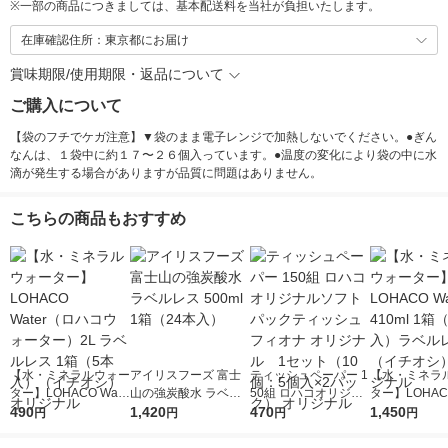
※
一部の商品につきましては、基本配送料を当社が負担いたします。
在庫確認住所：東京都にお届け
賞味期限/使用期限・返品について
ご購入について
【袋のフチでケガ注意】▼袋のまま電子レンジで加熱しないでください。●ぎん
なんは、１袋中に約１７〜２６個入っています。●温度の変化により袋の中に水
滴が発生する場合がありますが品質に問題はありません。
こちらの商品もおすすめ
【水・ミネラルウォー
アイリスフーズ 富士
ティッシュペーパー 1
【水・ミネラ
ター】LOHACO Wate
山の強炭酸水 ラベル
50組 ロハコオリジナ
ター】LOHACO
r（ロハコウォータ
490
レス 500ml 1箱（24
1,420
ルソフトパックティッ
470
r 410ml 1箱
1,450
円
円
円
円
ー）2L ラベルレス 1
本入）
シュ フィオナ オリジ
入）ラベルレ
箱（5本入）（イチオ
ナル 1セット（10
オシ） オリジ