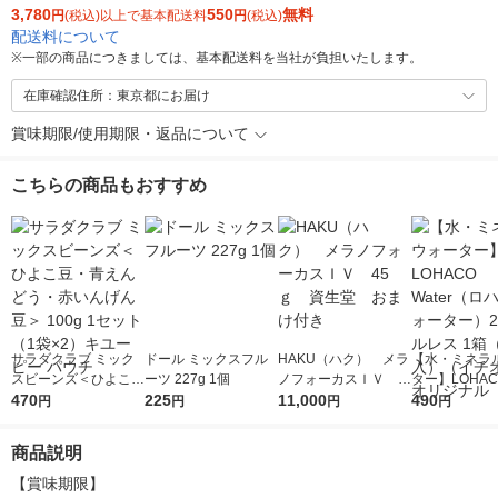
3,780
550
無料
円
(税込)以上で基本配送料
円
(税込)
配送料について
※
一部の商品につきましては、基本配送料を当社が負担いたします。
在庫確認住所：東京都にお届け
賞味期限/使用期限・返品について
こちらの商品もおすすめ
サラダクラブ ミック
ドール ミックスフル
HAKU（ハク） メラ
【水・ミネラ
スビーンズ＜ひよこ
ーツ 227g 1個
ノフォーカスＩＶ 4
ター】LOHACO
豆・青えんどう・赤い
470
225
5ｇ 資生堂 おまけ
11,000
r（ロハコウォ
490
円
円
円
円
んげん豆＞ 100g 1セ
付き
ー）2L ラベル
ット（1袋×2）キユー
箱（5本入）
商品説明
ピー パウチ
シ） オリジナ
【賞味期限】
