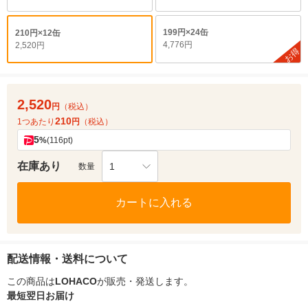
199円×24缶
210円×12缶
4,776円
2,520円
お得
2,520
円
（税込）
210
1つあたり
円
（税込）
5
%
(116pt)
在庫あり
1
数量
カートに入れる
配送情報・送料について
この商品は
LOHACO
が販売・発送します。
最短翌日お届け