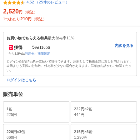
4.52 （25件のレビュー）
2,520
円
（税込）
210
1つあたり
円
（税込）
お買い物でもらえる特典
最大付与率11%
内訳を見る
5
獲得
%
(116pt)
うち4.5%は
利用先・期間限定
ログイン&全額PayPay支払いで獲得できます。原則として税抜金額に対し付与されます。
表示よりも実際の付与数、付与率が少ない場合があります。詳細は内訳からご確認くださ
い。
ログインはこちら
販売単位
1缶
222円×2缶
225円
444円
220円×3缶
215円×6缶
660円
1,290円