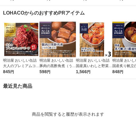
2）キッコーマン 紙パ
使用 1セット（1個×
×1パック ツナ缶 油漬
90g 1セット
ック
3）キッコーマン 素材
まぐろ缶
2） さば缶 サ
LOHACOからのおすすめPRアイテム
缶詰 トマト
缶 魚介缶詰 素
明治屋 おいしい缶詰
明治屋 おいしい缶詰
明治屋 おいしい缶詰
明治屋 おいし
大人のプレミアムコン
豚肉の黒酢角煮（うず
国産真いわしと野菜の
国産炙り帆立(
ビーフ 燻製風味 1個
845
ら卵入り） 1個
598
トマト煮 1セット（3
1,566
425529 1缶
848
円
円
円
円
缶）
最近見た商品
商品を閲覧すると履歴が表示されます