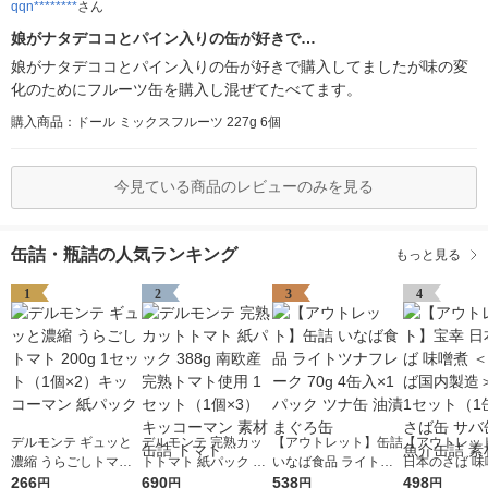
qqn********
さん
娘がナタデココとパイン入りの缶が好きで…
娘がナタデココとパイン入りの缶が好きで購入してましたが味の変
化のためにフルーツ缶を購入し混ぜてたべてます。
購入商品：ドール ミックスフルーツ 227g 6個
今見ている商品のレビューのみを見る
缶詰・瓶詰の人気ランキング
もっと見る
1
2
3
4
デルモンテ ギュッと
デルモンテ 完熟カッ
【アウトレット】缶詰
【アウトレッ
濃縮 うらごしトマト
トトマト 紙パック 38
いなば食品 ライトツ
日本のさば 味
200g 1セット（1個×
266
8g 南欧産完熟トマト
690
ナフレーク 70g 4缶入
538
国内さば国内製
498
円
円
円
円