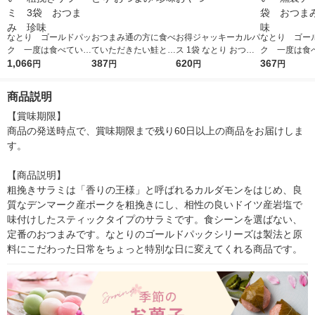
なとり ゴールドパッ
おつまみ通の方に食べ
お得ジャッキーカルパ
なとり ゴー
ク 一度は食べていた
ていただきたい鮭とば
ス 1袋 なとり おつま
ク 一度は食
だきたい 粗挽きサラ
1,066
1袋 なとり おつまみ
387
み 珍味 おやつ
620
だきたい 燻
367
円
円
円
円
ミ 3袋 おつまみ
珍味
ズ 1袋 お
珍味
珍味
商品説明
【賞味期限】

商品の発送時点で、賞味期限まで残り60日以上の商品をお届けしま
す。

【商品説明】

粗挽きサラミは「香りの王様」と呼ばれるカルダモンをはじめ、良
質なデンマーク産ポークを粗挽きにし、相性の良いドイツ産岩塩で
味付けしたスティックタイプのサラミです。食シーンを選ばない、
定番のおつまみです。なとりのゴールドパックシリーズは製法と原
料にこだわった日常をちょっと特別な日に変えてくれる商品です。