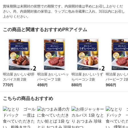
賞味期限は未開封の状態での期限です。内袋開封後は早めにお召し上がりくだ
さい。尚、内袋開封後の保管は、ラップに包み冷蔵庫に入れ、3日以内にお召し
上がりください。
この商品と関連するおすすめPRアイテム
明治屋 おいしい砂肝
明治屋 おいしいペッ
明治屋 おいしいうず
明治屋 おいし
スパイス焼 2袋
パービーフ 1袋
らベーコン 2袋
パービーフ 2
770
498
880
966
円
円
円
円
こちらの商品もおすすめ