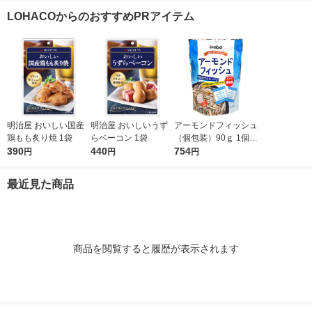
み 珍味
個 オリジナル
LOHACOからのおすすめPRアイテム
明治屋 おいしい国産
明治屋 おいしいうず
アーモンドフィッシュ
鶏もも炙り焼 1袋
らベーコン 1袋
（個包装）90ｇ 1個
390
440
ミックスナッツ 個包
754
円
円
円
装 手配り
最近見た商品
商品を閲覧すると履歴が表示されます