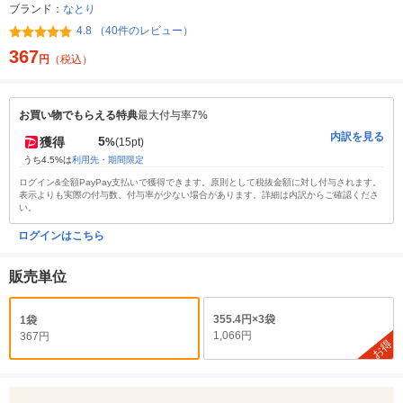
ブランド：
なとり
4.8 （40件のレビュー）
367
円
（税込）
お買い物でもらえる特典
最大付与率7%
内訳を見る
5
獲得
%
(15pt)
うち4.5%は
利用先・期間限定
ログイン&全額PayPay支払いで獲得できます。原則として税抜金額に対し付与されます。
表示よりも実際の付与数、付与率が少ない場合があります。詳細は内訳からご確認くださ
い。
ログインはこちら
販売単位
355.4円×3袋
1袋
1,066円
367円
お得