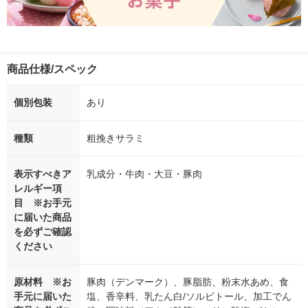
商品仕様/スペック
個別包装
あり
種類
粗挽きサラミ
表示すべきア
乳成分・牛肉・大豆・豚肉
レルギー項
目 ※お手元
に届いた商品
を必ずご確認
ください
原材料 ※お
豚肉（デンマーク）、豚脂肪、粉末水あめ、食
手元に届いた
塩、香辛料、乳たん白/ソルビトール、加工でん