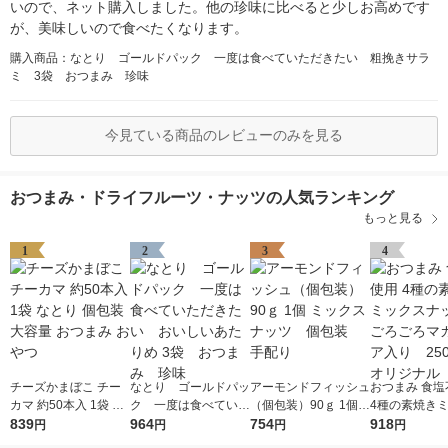
いので、ネット購入しました。他の珍味に比べると少しお高めです
が、美味しいので食べたくなります。
購入商品：なとり ゴールドパック 一度は食べていただきたい 粗挽きサラ
ミ 3袋 おつまみ 珍味
今見ている商品のレビューのみを見る
おつまみ・ドライフルーツ・ナッツの人気ランキング
もっと見る
1
2
3
4
チーズかまぼこ チー
なとり ゴールドパッ
アーモンドフィッシュ
おつまみ 食塩
カマ 約50本入 1袋 な
ク 一度は食べていた
（個包装）90ｇ 1個
4種の素焼き
とり 個包装 大容量 お
839
だきたい おいしいあ
964
ミックスナッツ 個包
754
ナッツ ごろ
918
円
円
円
円
つまみ おやつ
たりめ 3袋 おつま
装 手配り
ダミア入り 25