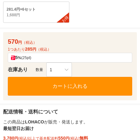
281.4円×6セット
1,688円
お得
570
円
（税込）
285
1つあたり
円
（税込）
5
%
(25pt)
在庫あり
1
数量
カートに入れる
配送情報・送料について
この商品は
LOHACO
が販売・発送します。
最短翌日お届け
3,780
550
無料
円
(税込)以上で基本配送料
円
(税込)