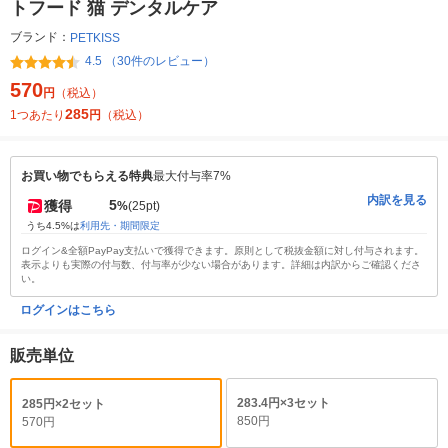
トフード 猫 デンタルケア
ブランド：
PETKISS
4.5 （30件のレビュー）
570
円
（税込）
285
1つあたり
円
（税込）
お買い物でもらえる特典
最大付与率7%
内訳を見る
5
獲得
%
(25pt)
うち4.5%は
利用先・期間限定
ログイン&全額PayPay支払いで獲得できます。原則として税抜金額に対し付与されます。
表示よりも実際の付与数、付与率が少ない場合があります。詳細は内訳からご確認くださ
い。
ログインはこちら
販売単位
283.4円×3セット
285円×2セット
850円
570円