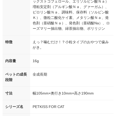
ックストコフェロール、エリソルビン酸Ｎａ）
増粘安定剤（アルギン酸Ｎａ、グァーガム）、
ピロリン酸Ｎａ、調味料、保存料（ソルビン酸
Ｋ）、微粒二酸化ケイ素、メタリン酸Ｎａ、発
色剤（亜硝酸Ｎａ）、発色剤（亜硝酸Na）、ロ
ーズマリー抽出物、緑茶抽出物、ポリリジン
特徴
えっ？噛むだけ！？小粒タイプのおやつで歯み
がき。
内容量
16g
ペットの成長
全成長期
段階
寸法
幅105mm×奥行き10mm×高さ190mm
シリーズ名
PETKISS FOR CAT