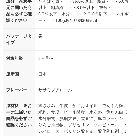
成分 ※お手
たんぱく質・・・35.0%以上 脂質・・・5.0％
元に届いた商
以上 粗繊維・・・3.0%以下 灰分・・・
品を必ずご確
6.0％以下 水分・・・２３.0％以下 エネルギ
認ください
ー・・・100gあたり約308kcal
パッケージタ
袋
イプ
対象年齢
3ヶ月〜
原産国
日本
フレーバー
ササミプチロール
原材料 ※お
鶏ささみ、牛皮、かつおオイル、でんぷん類、
手元に届いた
米粉、食塩、ビール酵母、水あめ、魚たん白加
商品を必ずご
水分解物、脱脂大豆、大豆油、豚コラーゲン、
確認ください
りんご抽出物、グリセリン、ソルビトール、ト
レハロース、ポリリン酸Ｎａ、酸化防止剤（ミ