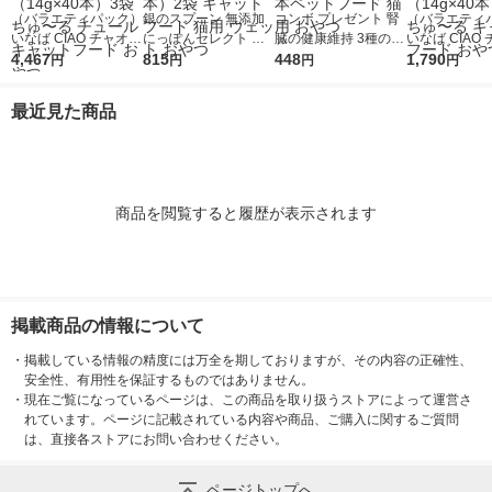
（バラエティパック）
銀のスプーン 無添加
コンボ プレゼント 腎
（バラエティ
いなば CIAO チャオ
にっぽんセレクト と
臓の健康維持 3種のバ
いなば CIAO
ちゅーる 猫 まぐろバ
4,467
ろリッチ 3種のお魚味
815
ラエティパック 国産
448
ちゅーる 猫 
1,790
円
円
円
円
ラエティ 国産（14g×
アソート 国産（6g×1
90g（約3g×30袋）1
エティ 国産（1
40本）3袋 ちゅ〜る
8本）2袋 キャットフ
袋 日本ペットフード
本）1袋 ちゅ
最近見た商品
チュール キャットフ
ード 猫用 ウェット お
猫用 おやつ
ャットフード 
ード おやつ
やつ
商品を閲覧すると履歴が表示されます
掲載商品の情報について
・
掲載している情報の精度には万全を期しておりますが、その内容の正確性、
安全性、有用性を保証するものではありません。
・
現在ご覧になっているページは、この商品を取り扱うストアによって運営さ
れています。ページに記載されている内容や商品、ご購入に関するご質問
は、直接各ストアにお問い合わせください。
ページトップへ