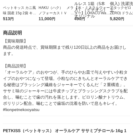
ペットキッス カニ風
HAKU（ハク） メラ
【水・ミネラルウォー
アタックゼロ（A
味 国産 15g 2袋 キャ
ノフォーカスＩＶ 4
ター】LOHACO Wate
ZERO) ドラ
ットフード おやつ オ
513
5ｇ 資生堂 おまけ
11,000
r（ロハコウォータ
490
詰め替え メガ
5,820
円
円
円
円
ーラルケア
付き
ー）2L ラベルレス 1
ボ 2300g 1
箱（5本入）（イチオ
個入) 洗濯洗剤
商品説明
シ） オリジナル
【賞味期限】

商品の発送時点で、賞味期限まで残り120日以上の商品をお届けし
ます。

【商品説明】

「オーラルケア」のおやつが、手のひらやお皿で与えやすい小粒タ
イプのおやつになって登場。小粒なのにきちんとオーラルケアでき
る秘密はブラッシング繊維をジャーキーでくるんだ「２重構造」。
ササミ味のジャーキーには牛皮チップとブラッシングスクラブを配
合し、噛むことで歯の汚れを落とします。ピロリン酸ナトリウム、
ポリリジン配合。噛むことで歯垢の沈着を防いで息もキレイ。
#lionpetnekooyatsu
PETKISS（ペットキッス） オーラルケア ササミプチロール 16g 1