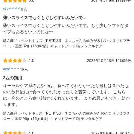
5.0
2024年1月9日 18時47分
xxx********
さん
薄いスライスでもぐもぐしやすいみたいで…
薄いスライスでもぐもぐしやすいみたいです。もう少しソフトなタ
イプもあるといいのにな〜
購入商品：ペットキッス（PETKISS）ネコちゃんの歯みがきおやつ ササミプチ
ロール 国産 32g（16g×2袋）キャットフード 猫 デンタルケア
4.0
2022年10月18日 12時55分
aza********
さん
2匹の猫用
オーラルケア系のおやつは、食べてくれなかったり最初は食べたも
のの数日後には食べてくれなかったりと苦労しています。 こちら
は、今のところ食べ続けてくれています。 まとめ買いもでき、助か
ります。
購入商品：ペットキッス（PETKISS）ネコちゃんの歯みがきおやつ ササミプチ
ロール 国産 96g（16g×6袋）キャットフード 猫 デンタルケア
4.0
2022年8月9日 13時51分