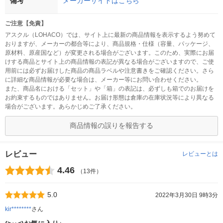
備考
メーカーサイトはこちら
ご注意【免責】
アスクル（LOHACO）では、サイト上に最新の商品情報を表示するよう努めて
おりますが、メーカーの都合等により、商品規格・仕様（容量、パッケージ、
原材料、原産国など）が変更される場合がございます。このため、実際にお届
けする商品とサイト上の商品情報の表記が異なる場合がございますので、ご使
用前には必ずお届けした商品の商品ラベルや注意書きをご確認ください。さら
に詳細な商品情報が必要な場合は、メーカー等にお問い合わせください。
また、商品名における「セット」や「箱」の表記は、必ずしも箱でのお届けを
お約束するものではありません。お届け形態は倉庫の在庫状況等により異なる
場合がございます。あらかじめご了承ください。
商品情報の誤りを報告する
レビュー
レビューとは
4.46
（13件）
5.0
2022年3月30日 9時3分
kir********
さん