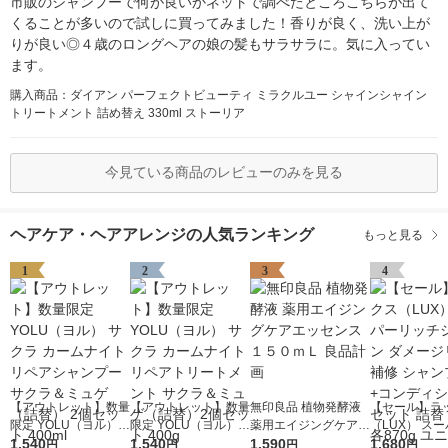
市販のシャンプーで何が良いかネットで調べたところこちらが出て
くることが多いので試しに買ってみました！香りが良く、洗い上が
りが良い◎４歳のロングヘアの娘の髪もサラサラに。気に入ってい
ます。
購入商品：ダイアン パーフェクトビューティ ミラクルユー シャインシャイン
トリートメント 詰め替え 330ml ストーリア
今見ている商品のレビューのみを見る
ヘアケア・ヘアアレンジの人気ランキング
もっと見る
1
2
3
4
【アウトレット】数量
【アウトレット】数量
無印良品 植物発酵液
【セール】ラ
限定 YOLU（ヨル）
限定 YOLU（ヨル）
薬用エイジングケアエ
（LUX） ス
サクラ カームナイト
1,540
サクラ カームナイト
1,540
ッセンス １５０ｍＬ
1,590
ッチシャイン 
1,680
円
円
円
円