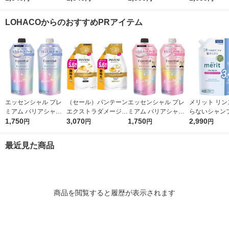
リペアシャンプー サ
リペアトリートメント
良品計画
ジリペア 補修
クラ＆ミュゲ（詰替）
サクラ＆ミュゲ（詰
プー+コンデ
LOHACOからのおすすめPRアイテム
2個セット 400ml
替）2個セット 400g
ー セット 詰替
870g ユニリ
エッセンシャル プレ
（セール）パンテーン
エッセンシャル プレ
メリット リン
ミアム バリアシャン
エクストラダメージリ
ミアム バリアシャン
らないシャンプ
プー + コンディショ
1,750
ペア シャンプー + コ
3,070
プー + コンディショ
1,750
め替え 超特大 1
2,990
円
円
円
円
ナー グロウ 詰替セッ
ンディショナー 超特
ナー シルキー 詰替セ
2個 花王
ト 各340ml
大1.7L 2個セット P＆
ット 各340ml
最近見た商品
G
商品を閲覧すると履歴が表示されます