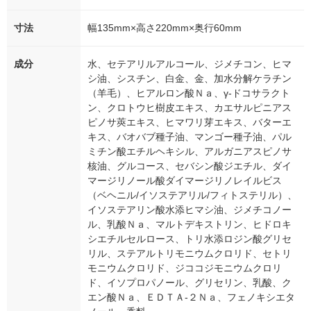
寸法
幅135mm×高さ220mm×奥行60mm
成分
水、セテアリルアルコール、ジメチコン、ヒマ
シ油、シスチン、白金、金、加水分解ケラチン
（羊毛）、ヒアルロン酸Ｎａ、γ‐ドコサラクト
ン、クロトウヒ樹皮エキス、カエサルピニアス
ピノサ莢エキス、ヒマワリ芽エキス、バターエ
キス、バオバブ種子油、マンゴー種子油、パル
ミチン酸エチルヘキシル、アルガニアスピノサ
核油、グルコース、セバシン酸ジエチル、ダイ
マージリノール酸ダイマージリノレイルビス
（ベヘニル/イソステアリル/フィトステリル）、
イソステアリン酸水添ヒマシ油、ジメチコノー
ル、乳酸Ｎａ、マルトデキストリン、ヒドロキ
シエチルセルロース、トリ水添ロジン酸グリセ
リル、ステアルトリモニウムクロリド、セトリ
モニウムクロリド、ジココジモニウムクロリ
ド、イソプロパノール、グリセリン、乳酸、ク
エン酸Ｎａ、ＥＤＴＡ‐２Ｎａ、フェノキシエタ