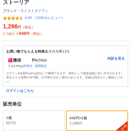
ストーリア
ブランド：
モイストダイアン
4.46 （13件のレビュー）
1,296
円
（税込）
648
1つあたり
円
（税込）
お買い物でもらえる特典
最大付与率11%
内訳を見る
5
獲得
%
(58pt)
うち4.5%は
利用先・期間限定
ログイン&全額PayPay支払いで獲得できます。原則として税抜金額に対し付与されます。
表示よりも実際の付与数、付与率が少ない場合があります。詳細は内訳からご確認くださ
い。
ログインはこちら
販売単位
1個
648円×2個
657円
1,296円
お得