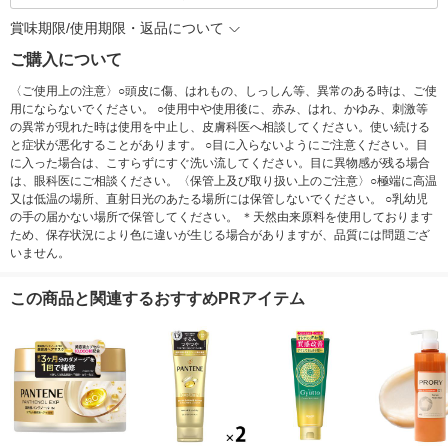
賞味期限/使用期限・返品について
ご購入について
〈ご使用上の注意〉○頭皮に傷、はれもの、しっしん等、異常のある時は、ご使
用にならないでください。 ○使用中や使用後に、赤み、はれ、かゆみ、刺激等
の異常が現れた時は使用を中止し、皮膚科医へ相談してください。使い続ける
と症状が悪化することがあります。 ○目に入らないようにご注意ください。目
に入った場合は、こすらずにすぐ洗い流してください。目に異物感が残る場合
は、眼科医にご相談ください。〈保管上及び取り扱い上のご注意〉○極端に高温
又は低温の場所、直射日光のあたる場所には保管しないでください。 ○乳幼児
の手の届かない場所で保管してください。 ＊天然由来原料を使用しております
ため、保存状況により色に違いが生じる場合がありますが、品質には問題ござ
いません。
この商品と関連するおすすめPRアイテム