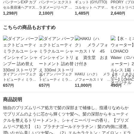
パンテーンEXP カプ
パンテーン エクスト
ギュット (GYUTTO)
PRORY（プ
セル美容液ヘアマスク
ラダメージリペア 洗
コルセット ヘアマス
モイストリペア
170g P＆G
1,298
い流すトリートメント
2,100
ク トリートメント
1,485
ートメント 45
2,640
円
円
円
円
特大サイズ 300g しっ
ロート製薬
ねり ツヤ）
とり 2個 P＆G
こちらの商品もおすすめ
ダイアン パーフェク
ダイアン パーフェク
HAKU（ハク） メラ
【水・ミネラ
トビューティ ミラク
トビューティ ミラク
ノフォーカスＩＶ 4
ター】LOHACO
ルユー シャインシャ
657
ルユー シャインシャ
657
5ｇ 資生堂 おまけ
11,000
r（ロハコウォ
490
円
円
円
円
イン シャンプー 詰め
イン トリートメント
付き
ー）2L ラベル
替え 330ml ストーリ
詰め替え 330ml スト
箱（5本入）
商品説明
ア
ーリア
シ） オリジナ
独自のプリズムリペア処方で髪の深部まで補修し、指通りなめらか
でプリズムのように芯から輝くツヤ髪へ。髪の深部からキューティ
クルを整えるトリートメント。シャイニーベリーの香り。【プリズ
ムリペア処方】（1）プラチナゴールドケラチン：髪の内側に浸透。
潤いながら美しいツヤ髪へ。（2）エルカラクトン：アイロン・ドラ