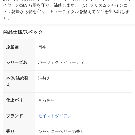
イヤーの熱から髪を守り、補修します。（3）プリズムシャインコー
ト：乾燥から髪を守り、キューティクルを整えてツヤを生み出しま
す。
商品仕様/スペック
原産国
日本
シリーズ名
パーフェクトビューティ―
本体/詰め替
詰替え
え
仕上がり
さらさら
ブランド
モイストダイアン
香り
シャイニーベリーの香り