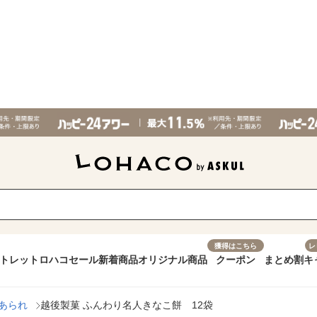
獲得はこちら
レ
トレット
ロハコセール
新着商品
オリジナル商品
クーポン
まとめ割
キ
あられ
越後製菓 ふんわり名人きなこ餅 12袋