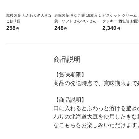
越後製菓 ふんわり名人きな
岩塚製菓 きなこ餅 19枚入 1
ビスケット クリーム
こ餅 1個
袋 ソフトせんべい せんべ
クッキー 個包装 お配
い 個包装 お配り
ビスコ ミニパック い
258
248
2,340
円
円
円
枚入 1セット(1個×40)
商品説明
【賞味期限】

商品の発送時点で、賞味期限まで残
【商品説明】

口に入れるとふわっと溶ける驚き
わりの北海道大豆を使用したきな
なこもちをお楽しみいただけます