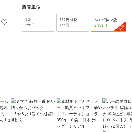
販売単位
1袋
252円×3袋
247.5円×12袋
258円
756円
2,969円
お得