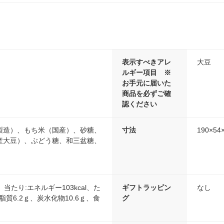
表示すべきアレ
大豆
ルギー項目 ※
お手元に届いた
商品を必ずご確
認ください
製造）、もち米（国産）、砂糖、
寸法
190×54
産大豆）、ぶどう糖、和三盆糖、
）当たり:エネルギー103kcal、た
ギフトラッピン
なし
脂質6.2ｇ、炭水化物10.6ｇ、食
グ