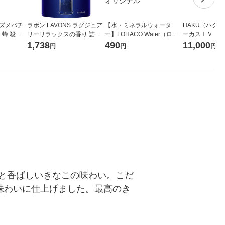
スズメバチ
ラボン LAVONS ラグジュア
【水・ミネラルウォータ
HAKU（ハク
 蜂 殺虫
リーリラックスの香り 詰め
ー】LOHACO Water（ロハ
ーカスＩＶ 4
ベイト剤
替え 3倍サイズ 1440ml 1個
コウォーター）2L ラベルレ
堂 おまけ付き
1,738
490
11,000
円
円
円
個入） アー
柔軟剤 ストーリア
ス 1箱（5本入）（イチオ
シ） オリジナル
と香ばしいきなこの味わい。こだ
味わいに仕上げました。最高のき