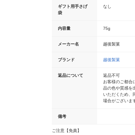
ギフト用手さげ
なし
袋
内容量
75g
メーカー名
越後製菓
ブランド
越後製菓
返品について
返品不可
お客様のご都合
品の色や質感を
いただくため、
場合がございま
備考
ご注意【免責】