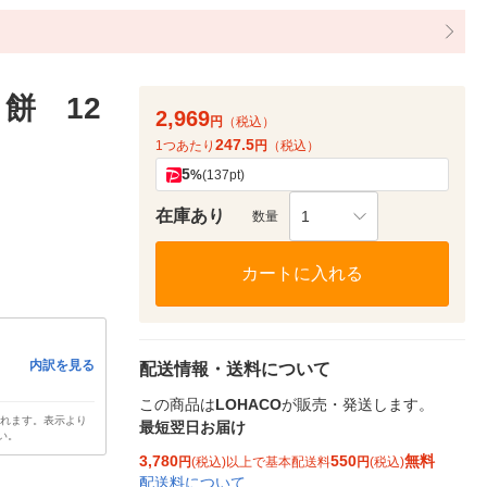
餅 12
2,969
円
（税込）
247.5
1つあたり
円
（税込）
5
%
(137pt)
在庫あり
1
数量
カートに入れる
内訳を見る
配送情報・送料について
この商品は
LOHACO
が販売・発送します。
されます。表示より
最短翌日お届け
い。
3,780
550
無料
円
(税込)以上で基本配送料
円
(税込)
配送料について