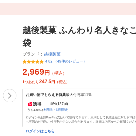
越後製菓 ふんわり名人きなこ
袋
越後製菓
ブランド：
4.82 （49件のレビュー）
2,969
円
（税込）
247.5
1つあたり
円
（税込）
お買い物でもらえる特典
最大付与率11%
5
獲得
%
(137pt)
うち4.5%は
利用先・期間限定
ログイン&全額PayPay支払いで獲得できます。原則として税抜金額に対し付与
も実際の付与数、付与率が少ない場合があります。詳細は内訳からご確認くださ
ログインはこちら