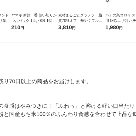
サンド
ヤマキ 新鮮一番 使い切りか
素材まるごとグラノラ 脂
ハチの巣コロリ 
り菓子
つおパック 1.5g×8袋 1個 か
質70%オフ 華やぐフルー
用 駆除エサ剤 ハチ
ちご 5
つお節 薄削り
ティショコラ 350g ６
剤 毒餌剤 誘引剤 
210
3,810
1,980
円
円
円
袋 日本ケロッグ シリア
吊り下げ 1箱（2
ル
ス製薬
り70日以上の商品をお届けします。

の食感はやみつきに！「ふわっ」と溶ける軽い口当たり
粉と国産もち米100％のふんわり食感を合わせて上品な
。