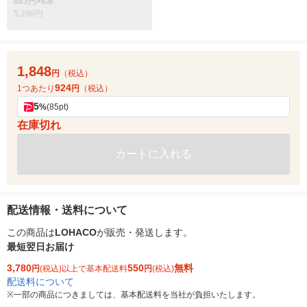
883円×6本
5,298円
1,848
円
（税込）
924
1つあたり
円
（税込）
5
%
(85pt)
在庫切れ
カートに入れる
配送情報・送料について
この商品は
LOHACO
が販売・発送します。
最短翌日お届け
3,780
550
無料
円
(税込)以上で基本配送料
円
(税込)
配送料について
※
一部の商品につきましては、基本配送料を当社が負担いたします。