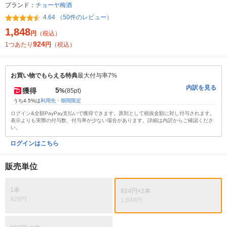
ブランド：
チョーヤ梅酒
4.64 （50件のレビュー）
1,848
円
（税込）
924
1つあたり
円
（税込）
お買い物でもらえる特典
最大付与率7%
内訳を見る
5
獲得
%
(85pt)
うち4.5%は
利用先・期間限定
ログイン&全額PayPay支払いで獲得できます。原則として税抜金額に対し付与されます。
表示よりも実際の付与数、付与率が少ない場合があります。詳細は内訳からご確認くださ
い。
ログインはこちら
販売単位
1本
924円×2本
928円
1,848円