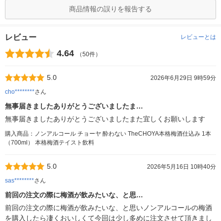
商品情報の誤りを報告する
レビュー
レビューとは
4.64
（50件）
5.0
2026年6月29日 9時59分
cho********
さん
無事届きましたありがとうございましたま…
無事届きましたありがとうございましたまた宜しくお願いします
購入商品：ノンアルコール チョーヤ 酔わない TheCHOYA本格梅酒仕込み 1本
（700ml） 本格梅酒テイスト飲料
5.0
2026年5月16日 10時40分
sas********
さん
前回の注文の際に梅酒が飲みたいな、と思…
前回の注文の際に梅酒が飲みたいな、と思いノンアルコールの梅酒
を購入したら凄くおいしくて今回は少し多めに注文させて頂きまし