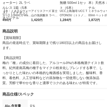
【水・ミネラルウォー
アイリスフーズ 富士
UCC上島珈琲 UCC T
ミネラルウォー
ター】LOHACO Wate
山の強炭酸水 ラベル
OTONOU（トトノ
00ml ペット
r（ロハコウォータ
490
レス 500ml 1箱（24
1,420
ウ） by BLACK無糖 5
1,284
水 ラベルレス
1,872
円
円
円
円
ー）2L ラベルレス 1
本入）
00ml 1セット（6本）
ト（48本）天
箱（5本入）（イチオ
リジナル
商品説明
シ） オリジナル
【賞味期限】

商品の発送時点で、賞味期限まで残り180日以上の商品をお届けし
ます。

【商品説明】

梅の「種」の成分に着目した、アルコール0%の本格梅酒テイスト飲
料。紀州産南高梅の種子をマイクロ粉末化しブレンドする事で、し
っかりとした味わいの本格的な梅酒感を実現しました。酸味料、香
料、着色料、人工甘味料などの添加物を一切使用しない無添加品
質。芳醇で華やかな香りと濃厚でコクのある味わいが特長です。
商品仕様/スペック
Alc.含有量
0％