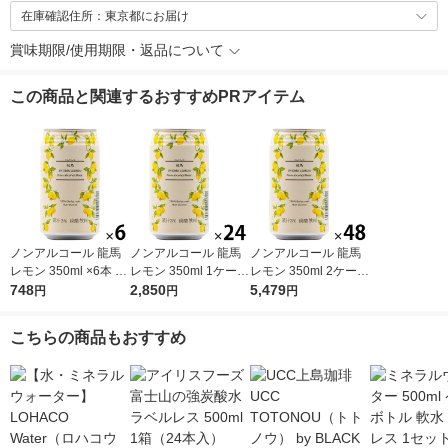
在庫確認住所：東京都にお届け
賞味期限/使用期限・返品について
この商品と関連するおすすめPRアイテム
ノンアルコール 龍馬
ノンアルコール 龍馬
ノンアルコール 龍馬
レモン 350ml ×6本 日
レモン 350ml 1ケース
レモン 350ml 2ケース
本ビール
748
（24本） 日本ビール
2,850
（48本） 日本ビール
5,479
円
円
円
こちらの商品もおすすめ