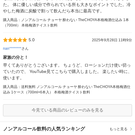
た。 体に優しい成分で作られている所も大きなポイントでした。冷
やした梅酒に炭酸で割って飲んだら本当に最高です。
購入商品：ノンアルコール チョーヤ 酔わない TheCHOYA本格梅酒仕込み 1本
（700ml） 本格梅酒テイスト飲料
5.0
2025年9月28日 11時9分
nan********
さん
家族の分と！
早くてありがとうございます。 ちょうど、ローションだけ使い切っ
ていたので、 YouTube見てこちらで購入しました。 楽したい時に、
使います。
購入商品：送料無料 ノンアルコール チョーヤ 酔わない TheCHOYA本格梅酒仕
込み 1ケース（700ml×6本入） 本格梅酒テイスト飲料
今見ている商品のレビューのみを見る
ノンアルコール飲料の人気ランキング
もっと見る