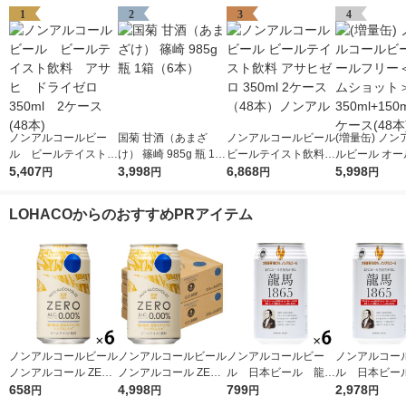
1
2
3
4
ノンアルコールビー
国菊 甘酒（あまざ
ノンアルコールビール
(増量缶) ノ
ル ビールテイスト飲
け） 篠崎 985g 瓶 1箱
ビールテイスト飲料
ルビール オー
料 アサヒ ドライゼ
5,407
（6本）
3,998
アサヒゼロ 350ml 2ケ
6,868
ー＜ライムシ
5,998
円
円
円
円
ロ 350ml 2ケース
ース（48本）ノンア
350ml+150ml
(48本)
ル
ース(48本)
LOHACOからのおすすめPRアイテム
ノンアルコールビール
ノンアルコールビール
ノンアルコールビー
ノンアルコー
ノンアルコール ZERO
ノンアルコール ZERO
ル 日本ビール 龍馬
ル 日本ビー
350ml 1セット(6本)
658
缶 350ml 2ケース（4
4,998
1865 350ml 1パッ
799
1865 350m
2,978
円
円
円
円
ノンアル ビールテイ
8本）ノンアル 【アス
ク(6本) ビールテイ
ス(24本) 