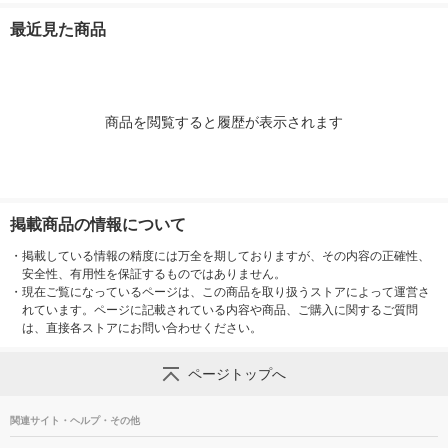
スト【アスクル・ロハ
クル・ロハコ限定】
スト飲料
スト飲料
最近見た商品
コ限定】 オリジナル
ビールテイスト オリ
ジナル
商品を閲覧すると履歴が表示されます
掲載商品の情報について
・
掲載している情報の精度には万全を期しておりますが、その内容の正確性、
安全性、有用性を保証するものではありません。
・
現在ご覧になっているページは、この商品を取り扱うストアによって運営さ
れています。ページに記載されている内容や商品、ご購入に関するご質問
は、直接各ストアにお問い合わせください。
ページトップへ
関連サイト・ヘルプ・その他