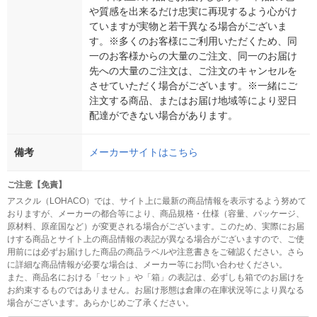
や質感を出来るだけ忠実に再現するよう心がけ
ていますが実物と若干異なる場合がございま
す。※多くのお客様にご利用いただくため、同
一のお客様からの大量のご注文、同一のお届け
先への大量のご注文は、ご注文のキャンセルを
させていただく場合がございます。※一緒にご
注文する商品、またはお届け地域等により翌日
配達ができない場合があります。
備考
メーカーサイトはこちら
ご注意【免責】
アスクル（LOHACO）では、サイト上に最新の商品情報を表示するよう努めて
おりますが、メーカーの都合等により、商品規格・仕様（容量、パッケージ、
原材料、原産国など）が変更される場合がございます。このため、実際にお届
けする商品とサイト上の商品情報の表記が異なる場合がございますので、ご使
用前には必ずお届けした商品の商品ラベルや注意書きをご確認ください。さら
に詳細な商品情報が必要な場合は、メーカー等にお問い合わせください。
また、商品名における「セット」や「箱」の表記は、必ずしも箱でのお届けを
お約束するものではありません。お届け形態は倉庫の在庫状況等により異なる
場合がございます。あらかじめご了承ください。