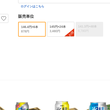
ログインはこちら
販売単位
141.3円×48本
145円×24本
146.4円×6本
6,780円
3,480円
878円
お得