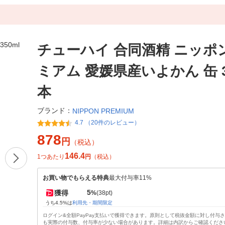
チューハイ 合同酒精 ニッポ
ミアム 愛媛県産いよかん 缶 35
本
ブランド：
NIPPON PREMIUM
4.7 （20件のレビュー）
878
円
（税込）
146.4
1つあたり
円
（税込）
お買い物でもらえる特典
最大付与率11%
5
獲得
%
(38pt)
うち4.5%は
利用先・期間限定
ログイン&全額PayPay支払いで獲得できます。原則として税抜金額に対し付与
も実際の付与数、付与率が少ない場合があります。詳細は内訳からご確認くださ