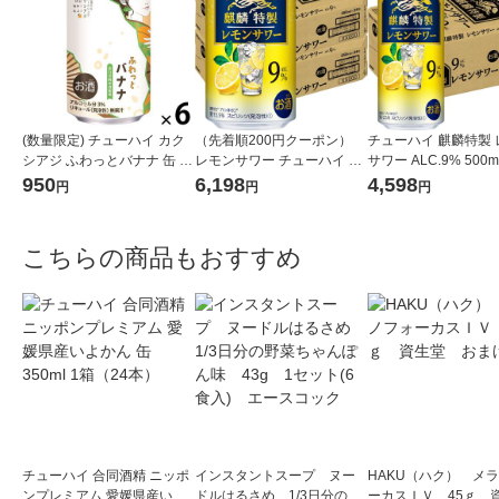
(数量限定) チューハイ カク
（先着順200円クーポン）
チューハイ 麒麟特製 
シアジ ふわっとバナナ 缶 35
レモンサワー チューハイ 麒
サワー ALC.9% 500m
0ml 6本
麟特製 レモン ALC.9％ 350
キリン 酎ハイ
950
6,198
4,598
円
円
円
ml 48本
こちらの商品もおすすめ
チューハイ 合同酒精 ニッポ
インスタントスープ ヌー
HAKU（ハク） メ
ンプレミアム 愛媛県産いよ
ドルはるさめ 1/3日分の野
ーカスＩＶ 45ｇ 