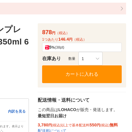
ンプレ
878
円
（税込）
146.4
0ml 6
1つあたり
円
（税込）
5
%
(38pt)
在庫あり
1
数量
カートに入れる
配送情報・送料について
この商品は
LOHACO
が販売・発送します。
内訳を見る
最短翌日お届け
3,780
550
無料
円
(税込)以上で基本配送料
円
(税込)
されます。表示より
配送料について
い。