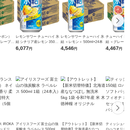
ーポン）
レモンサワー チューハイ 氷
レモンサワー チューハイ 氷
チューハイ 酎ハ
グレープフ
結 シチリア産レモン 350ml
結 ＜レモン＞ 500ml×24本
結 ＜グレープフ
8本 缶チュー
2ケース (48本) 送料無料
0ml×24本
6,077
4,546
4,467
円
円
円
IROKA
アイリスフーズ 富士山の強
【アウトレット】【新米切
ティッシュペーパ
キッドリリ
炭酸水 ラベルレス 500ml 1
替特価】北海道産ななつぼ
ロハコオリジナ