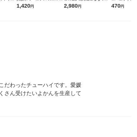
詰め替え 超
箱（24本入）
し 無洗米 5kg 1袋 令和7年産
ックティッシュ
1,420
2,980
470
円
円
円
セット（5個
米 木徳神糧 オリジナル
リジナル 1セ
5個入×2パック
ル
こだわったチューハイです。愛媛
くさん受けたいよかんを生産して