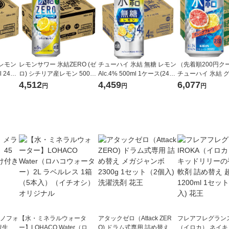
レモン
レモンサワー 氷結ZERO (ゼ
チューハイ 氷結 無糖 レモン
（先着順200円ク
l 24本
ロ) シチリア産レモン 500ml
Alc.4% 500ml 1ケース(24本
チューハイ 氷結 
１ケース(24本) チューハイ
入) レモンサワー 酎ハイ KB
ルーツ 350ml 4
4,512
4,459
6,077
円
円
円
サワー（イチオシ）
23A
ハイ サワー
ラノフォ
【水・ミネラルウォータ
アタックゼロ（Attack ZER
フレアフレグランス 
資生
ー】LOHACO Water（ロハ
O) ドラム式専用 詰め替え メ
（イロカ） ネイ