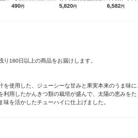
コウォーター）2L ラベルレ
ガジャンボ 2300g 1セット
ーの香り 柔軟剤 
490
5,820
6,582
円
円
円
ス 1箱（5本入）（イチオ
（2個入) 洗濯洗剤 花王
特大 1200ml 1
シ） オリジナル
入) 花王
り160日以上の商品をお届けします。

汁を使用した、ジューシーな甘みと果実本来のうま味に
を利用したかんきつ類の栽培が盛んで、太陽の恵みをた
ま味を活かしたチューハイに仕上げました。