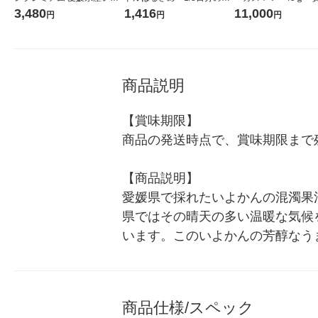
かん 缶 350ml 1箱（24本）
菜ちゃんぽん味 43g 1セ
堂 おまけ付き
3,480
1,416
11,000
円
円
円
ット(6食入) エースコック
商品説明
【賞味期限】

商品の発送時点で、賞味期限まで残
【商品説明】

愛媛県で採れたいよかんの混濁果
県ではその晴天の多い温暖な気候
います。このいよかんの芳醇なう
商品仕様/スペック