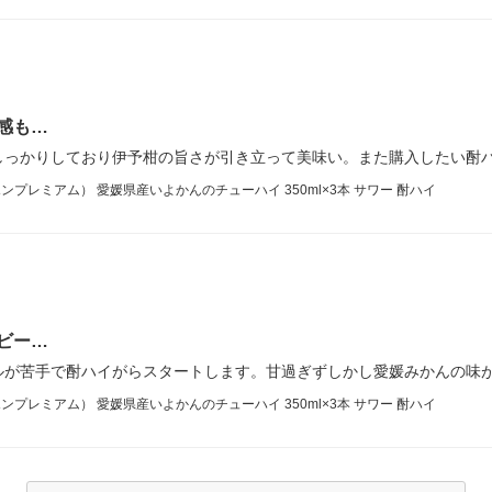
感も…
しっかりしており伊予柑の旨さが引き立って美味い。また購入したい酎
ッポンプレミアム） 愛媛県産いよかんのチューハイ 350ml×3本 サワー 酎ハイ
ビー…
ルが苦手で酎ハイがらスタートします。甘過ぎずしかし愛媛みかんの味
ッポンプレミアム） 愛媛県産いよかんのチューハイ 350ml×3本 サワー 酎ハイ