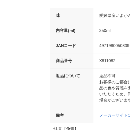
味
愛媛県産いよか
内容量(ml)
350ml
JANコード
4971980050339
商品番号
X811082
返品について
返品不可
お客様のご都合
品の色や質感を
いただくため、
場合がございま
備考
メーカーサイト
ご注意【免責】