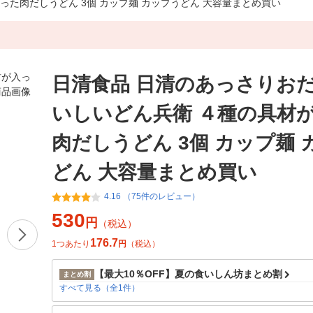
た肉だしうどん 3個 カップ麺 カップうどん 大容量まとめ買い
日清食品 日清のあっさりお
いしいどん兵衛 ４種の具材
肉だしうどん 3個 カップ麺 
どん 大容量まとめ買い
4.16 （75件のレビュー）
530
円
（税込）
176.7
1つあたり
円
（税込）
【最大10％OFF】夏の食いしん坊まとめ割
まとめ割
すべて見る（全1件）