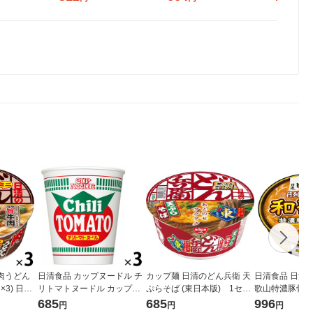
肉うどん
日清食品 カップヌードル チ
カップ麺 日清のどん兵衛 天
日清食品 日清麺N
×3) 日清
リトマトヌードル カップ麺
ぷらそば (東日本版) 1セッ
歌山特濃豚骨し
カップラーメン 3個
ト（3食入） 日清食品
カップ麺 カッ
685
685
996
円
円
円