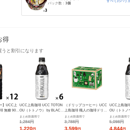
すべてのバリ
パック数：
3個
お得
買うと割引になります
ー】UCC上
UCC上島珈琲 UCC TOTON
（ドリップコーヒー）UCC
UCC上島珈琲 
 無糖 900
OU（トトノウ） by BLACK
上島珈琲 職人の珈琲ドリッ
OU（トトノウ）
入）
無糖 500ml 1セット（6本）
プコーヒー 深いコクのスペ
無糖 500ml
まとめ割適用で
まとめ割適用で
まとめ割適用で
シャルブレンド 1箱（100袋
1,284円
3,788円
5,098円
入）
1,220
3,599
4,844
円
円
円