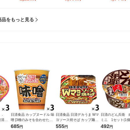
商品をもっと見る
Ｏ．
日清食品 カップヌードル 味
日清食品 日清デカうま Wマ
日清のどん兵衛 
日清食
噌 [3種のみそを合わせた濃
ヨソース焼そば カップ麺大
ミニ 1セット(1個
厚仕立て] 1セット（3個）カ
盛 カップ焼きそば 3個
食品
685
555
492
円
円
円