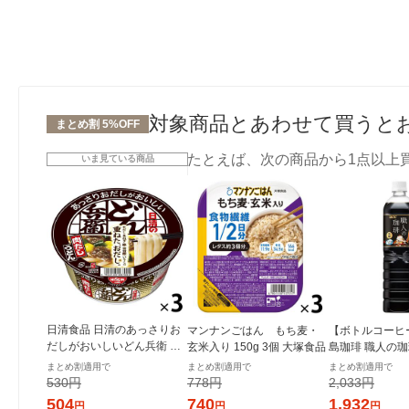
対象商品とあわせて買うと
まとめ割 5%OFF
たとえば、次の商品から1点以上
いま見ている商品
日清食品 日清のあっさりお
マンナンごはん もち麦・
【ボトルコーヒ
だしがおいしいどん兵衛 ４
玄米入り 150g 3個 大塚食品
島珈琲 職人の珈琲
種の具材が入った肉だしう
ml 1箱（12本
まとめ割適用で
まとめ割適用で
まとめ割適用で
どん 3個 カップ麺 カップう
530円
778円
2,033円
どん 大容量まとめ買い
504
740
1,932
円
円
円