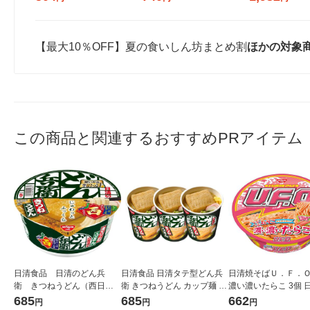
【最大10％OFF】夏の食いしん坊まとめ割
ほかの対象
この商品と関連するおすすめPRアイテム
日清食品 日清のどん兵
日清食品 日清タテ型どん兵
日清焼そばＵ．Ｆ．
衛 きつねうどん（西日本
衛 きつねうどん カップ麺 カ
濃い濃いたらこ 3個 
版） 1セット（3食入）
ップうどん 1セット（3食）
品
685
685
662
円
円
円