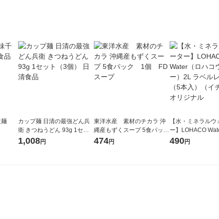
ップ麺 カップラーメン（イ
チオシ）
拉麺
カップ麺 日清の最強どん兵
東洋水産 素材のチカラ 沖
【水・ミネラルウ
衛 きつねうどん 93g 1セッ
縄産もずくスープ 5食パッ
ー】LOHACO Wa
ト（3個） 日清食品
ク 1個 FDスープ
コウォーター）2L
1,008
474
490
円
円
円
ス 1箱（5本入）
シ） オリジナル