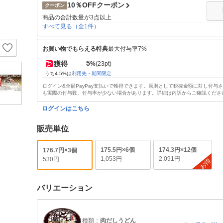
10％OFFクーポン
クーポン
商品の合計数量が3点以上
すべて見る（全1件）
お買い物でもらえる特典
最大付与率7%
5
獲得
%
(23pt)
うち4.5%は
利用先・期間限定
ログイン&全額PayPay支払いで獲得できます。原則として税抜金額に対し付与
も実際の付与数、付与率が少ない場合があります。詳細は内訳からご確認くださ
ログインはこちら
販売単位
175.5円×6個
174.3円×12個
176.7円×3個
1,053円
2,091円
530円
お得
バリエーション
種類：
肉だしうどん