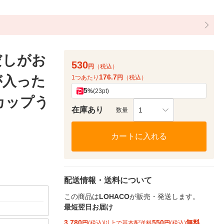
だしがお
530
円
（税込）
176.7
が入った
1つあたり
円
（税込）
5
%
(23pt)
カップう
在庫あり
1
数量
カートに入れる
配送情報・送料について
この商品は
LOHACO
が販売・発送します。
最短翌日お届け
3,780
550
無料
円
(税込)以上で基本配送料
円
(税込)