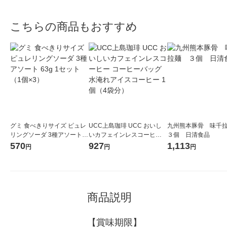
こちらの商品もおすすめ
グミ 食べきりサイズ ピュレ
UCC上島珈琲 UCC おいし
九州熊本豚骨 味千
リングソーダ 3種アソート 6
いカフェインレスコーヒー
３個 日清食品
3g 1セット（1個×3）
コーヒーバッグ 水淹れアイ
570
927
1,113
円
円
円
スコーヒー 1個（4袋分）
商品説明
【賞味期限】
