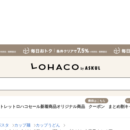
獲得はこちら
レ
トレット
ロハコセール
新着商品
オリジナル商品
クーポン
まとめ割
キ
パスタ
カップ麺
カップうどん