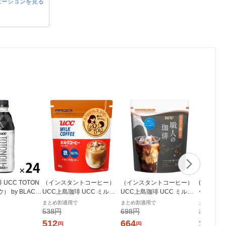
エーションを見る
UCC TOTON
（インスタントコーヒー）
（インスタントコーヒー）
(アスクル
 by BLACK
UCC上島珈琲 UCC ミルク
UCC上島珈琲 UCC ミルク
ーハイ 檸
 1箱（24本入）
コーヒー 1袋（180g）
と愉しむ職人の珈琲 インス
種アソート 
まとめ割適用で
まとめ割適用で
まとめ割適
タントコーヒー 1袋（90g）
入) 限定
538円
698円
1,750円
512
664
1,663
円
円