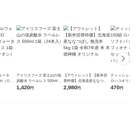
ォータ
アイリスフーズ 富士山の強
【アウトレット】【新米切
ティッシュペーパ
ter（ロハ
炭酸水 ラベルレス 500ml 1
替特価】北海道産ななつぼ
ロハコオリジナ
 ラベルレ
箱（24本入）
し 無洗米 5kg 1袋 令和7年産
ックティッシュ
1,420
2,980
470
円
円
円
（イチオ
米 木徳神糧 オリジナル
リジナル 1セ
5個入×2パック
ル