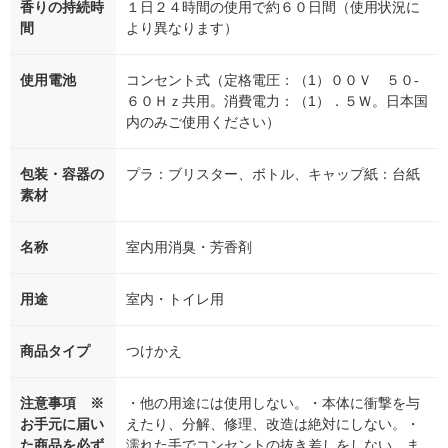
香りの持続時
１日２４時間の使用で約６０日間（使用状況に
間
より異なります）
使用電池
コンセント式（定格電圧：（1）００Ｖ ５０-
６０Ｈｚ共用。消費電力：（1）．５Ｗ。日本国
内のみご使用ください）
包装・容器の
プラ：ブリスター、ボトル、キャップ紙：台紙
素材
名称
室内用消臭・芳香剤
用途
室内・トイレ用
商品タイプ
つけかえ
注意事項 ※
・他の用途には使用しない。・本体に衝撃を与
お手元に届い
えたり、分解、修理、改造は絶対にしない。・
た商品を必ず
濡れた手でコンセントの抜き差しをしない。ま