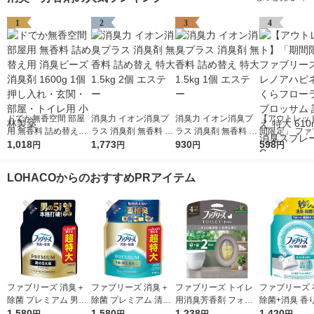
1
2
3
4
ドでか無香空間 部屋
消臭力 イオン消臭プ
消臭力 イオン消臭プ
【アウトレッ
用 無香料 詰め替え用
ラス 消臭剤 無香料 詰
ラス 消臭剤 無香料 詰
間限定」 ファ
消臭ビーズ 消臭剤 16
1,018
め替え 特大 1.5kg 2個
1,773
め替え 特大 1.5kg 1個
930
ズ 布用 レノ
598
円
円
円
円
00g 1個 押し入れ・玄
エステー
エステー
ス さくらフロ
関・部屋・トイレ用
＆ブロッサム 
LOHACOからのおすすめPRアイテム
小林製薬
え 特大 610mL
臭スプレー P
ファブリーズ 消臭＋
ファブリーズ 消臭＋
ファブリーズ トイレ
ファブリーズ 
除菌 プレミアム 男の
除菌 プレミアム 清潔
用消臭芳香剤 フォレ
除菌+消臭 香
5大臭クールアクア 詰
1,580
なランドリーの香り
1,580
スト＆シダーウッドの
1,238
ない 詰め替え 
1,420
円
円
円
円