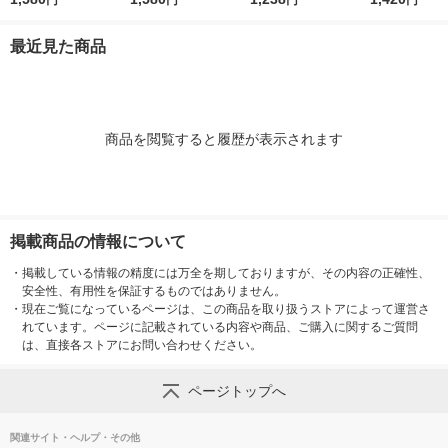
め替え 1240mL 1個
詰め替え 1240mL 1
香り 6.3mL 1パック
80mL 消臭ス
P＆Gジャパン合同会
個 P＆Gジャパン合
（本体+詰替1個） P
＆G
最近見た商品
社
同会社
＆G
商品を閲覧すると履歴が表示されます
掲載商品の情報について
・
掲載している情報の精度には万全を期しておりますが、その内容の正確性、
安全性、有用性を保証するものではありません。
・
現在ご覧になっているページは、この商品を取り扱うストアによって運営さ
れています。ページに記載されている内容や商品、ご購入に関するご質問
は、直接各ストアにお問い合わせください。
ページトップへ
関連サイト・ヘルプ・その他