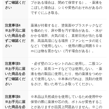
ずご確認くだ
プがある場合は、閉めて保管する）。・薬液を
さい
こぼした場合は、シミや変色のおそれがあるの
ですぐにふき取る。
注意事項4
薬液が付着すると、塗装面やプラスチックなど
※お手元に届
を傷めたり、床や畳を汚す場合がある。・水が
いた商品を必
かかる場所、火気の近く、直射日光が当たる場
ずご確認くだ
所、高温高湿になる場所（ファンヒータの近く
さい
など）で使用しない。・使用の際は周囲５０ｃ
ｍには物を置かない（汚す場合がある）。
注意事項5
・必ず壁のコンセントのみに使用し、二股コン
※お手元に届
セント、延長コードなどでは使用しない。・薬
いた商品を必
液を他の製品に使用したり、他の薬液をつめか
ずご確認くだ
えて使用しない。※本体の汚れは、洗剤の使用
さい
をさけ、乾いた布でふき取ってください。
注意事項6
※本品は天然成分を使用しているため使用中や
※お手元に届
保管の際に薬液や芯の先、ボトルが変色するこ
いた商品を必
とがありますが品質上問題ありません。※この