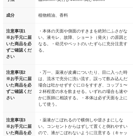
成分
植物精油、香料
注意事項1
・本体の天面や側面のすきまを絶対にふさがな
※お手元に届
い。液モレ、故障、ショート（発火）の原因と
いた商品を必
なる。・幼児やペットのいたずらに充分注意す
ずご確認くだ
る。
さい
注意事項2
・万一、薬液が皮膚についたり、目に入った時
※お手元に届
は、流水で充分に洗い流す。誤って飲み込んだ
いた商品を必
場合は吐かせずすぐにロをすすぎ、コップ１〜
ずご確認くだ
２杯程度の水を飲ませる。いずれの場合も速や
さい
かに医師に相談する。・本体は必ず天面を上に
して使う。
注意事項3
・薬液がこぼれるので横倒しや逆さまにしな
※お手元に届
い。コンセントからはずして置くと倒れやすい
いた商品を必
ので、液がこぼれないように注意する（キャッ