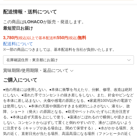
配送情報・送料について
この商品は
LOHACO
が販売・発送します。
最短翌日お届け
3,780
550
無料
円
(税込)以上で基本配送料
円
(税込)
配送料について
※
一部の商品につきましては、基本配送料を当社が負担いたします。
在庫確認住所：東京都にお届け
賞味期限/使用期限・返品について
ご購入について
●他の用途には使用しない。●本体に衝撃を与えたり、分解、修理、改造は絶対
にしない。●濡れた手でコンセントの抜き差しをしない。また、針金やピンなど
を本体に差し込まない。火傷や感電の原因となる。●家庭用100V以外の電源で
は使用しない。●本体の天面や側面のすきまを絶対にふさがない。液モレ、故
障、ショート（発火）の原因となる。●幼児やペットのいたずらに充分注意す
る。●本体は必ず天面を上にして使う。●薬液がこぼれるので横倒しや逆さまに
しない。コンセントからはずして置くと倒れやすいので、液がこぼれないよう
に注意する（キャップがある場合は、閉めて保管する）。●水がかかる場所、火
気の近く、直射日光が当たる場所、高温高湿になる場所（ファンヒータの近く