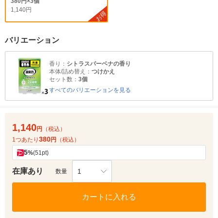
380円×3個
1,140円
お得
バリエーション
香り：
シトラスバーベナの香り
本体/詰め替え：
つけかえ
セット数：
3個
すべてのバリエーションを見る
1,140
円
（税込）
380
1つあたり
円
（税込）
5
%
(51pt)
在庫あり
1
数量
カートに入れる