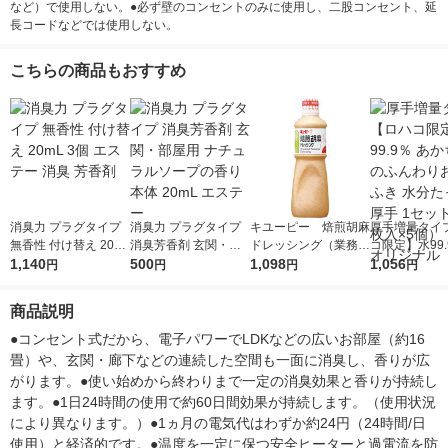
など）で使用しない。●必ず壁のコンセントのみに使用し、二股コンセント、延
長コードなどでは使用しない。
こちらの商品もおすすめ
消臭力 プラグタイプ
消臭力 プラグタイプ
キユーピー 焙煎胡麻
厚手増量タイ
無香性 付け替え 20m
消臭芳香剤 玄関・部
ドレッシング（業務
コ限定】水99.
L 3個 エステー 消臭
1,140
屋用 ナチュラルソー
500
用）1L
1,098
かちゃんのふ
1,056
円
円
円
円
芳香剤
プの香り 本体 20mL
しりふき 水分
エステー
り厚手 1セッ
商品説明
入×5個） レッ
ジナル
●コンセント式だから、電子パワーでLDKなどの広いお部屋（約16
畳）や、玄関・廊下などの連続した空間も一面に消臭し、香りが広
がります。●使い始めから終わりまで一定の消臭効果と香りが持続し
ます。●1日24時間の使用で約60日間効果が持続します。（使用状況
により異なります。）●1ヵ月の電気代はわずか約24円（24時間/日
使用）と経済的です。●温度を一定に保つ安全ヒーターと過電流を防