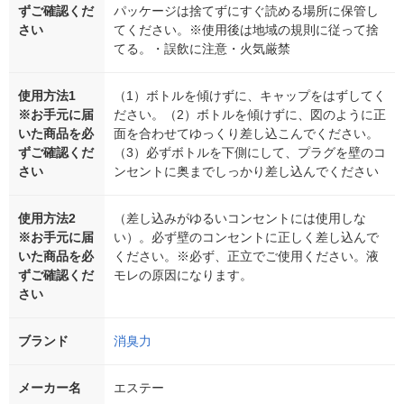
ずご確認くだ
パッケージは捨てずにすぐ読める場所に保管し
さい
てください。※使用後は地域の規則に従って捨
てる。・誤飲に注意・火気厳禁
使用方法1
（1）ボトルを傾けずに、キャップをはずしてく
※お手元に届
ださい。（2）ボトルを傾けずに、図のように正
いた商品を必
面を合わせてゆっくり差し込こんでください。
ずご確認くだ
（3）必ずボトルを下側にして、プラグを壁のコ
さい
ンセントに奥までしっかり差し込んでください
使用方法2
（差し込みがゆるいコンセントには使用しな
※お手元に届
い）。必ず壁のコンセントに正しく差し込んで
いた商品を必
ください。※必ず、正立でご使用ください。液
ずご確認くだ
モレの原因になります。
さい
ブランド
消臭力
メーカー名
エステー