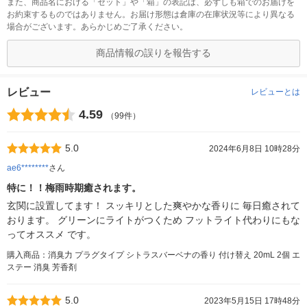
また、商品名における「セット」や「箱」の表記は、必ずしも箱でのお届けを
お約束するものではありません。お届け形態は倉庫の在庫状況等により異なる
場合がございます。あらかじめご了承ください。
商品情報の誤りを報告する
レビュー
レビューとは
4.59
（99件）
5.0
2024年6月8日 10時28分
ae6********
さん
特に！！梅雨時期癒されます。
玄関に設置してます！ スッキリとした爽やかな香りに 毎日癒されて
おります。 グリーンにライトがつくため フットライト代わりにもな
ってオススメ です。
購入商品：消臭力 プラグタイプ シトラスバーベナの香り 付け替え 20mL 2個 エ
ステー 消臭 芳香剤
5.0
2023年5月15日 17時48分