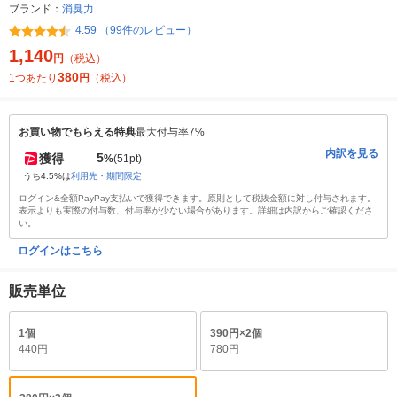
ブランド：
消臭力
4.59 （99件のレビュー）
1,140
円
（税込）
380
1つあたり
円
（税込）
お買い物でもらえる特典
最大付与率7%
内訳を見る
5
獲得
%
(51pt)
うち4.5%は
利用先・期間限定
ログイン&全額PayPay支払いで獲得できます。原則として税抜金額に対し付与されます。
表示よりも実際の付与数、付与率が少ない場合があります。詳細は内訳からご確認くださ
い。
ログインはこちら
販売単位
1個
390円×2個
440円
780円