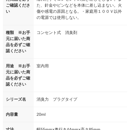
ご確認くださ
た、針金やピンなどを本体に差し込まない。火
い
傷や感電の原因となる。・家庭用１００Ｖ以外
の電源では使用しない。
種類 ※お手
コンセント式 消臭剤
元に届いた商
品を必ずご確
認ください
用途 ※お手
室内用
元に届いた商
品を必ずご確
認ください
シリーズ名
消臭力 プラグタイプ
内容量
20ml
寸法
幅55mm×奥行き44mm×高さ85mm