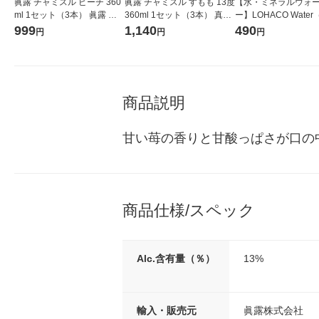
眞露 チャミスル ピーチ 360
眞露 チャミスル すもも 13度
【水・ミネラルウォ
ml 1セット（3本） 眞露 ジ
360ml 1セット（3本） 真
ー】LOHACO Wate
ンロ リキュール
露 ジンロ
コウォーター）2L ラ
999
1,140
490
円
円
円
ス 1箱（5本入）（イ
シ） オリジナル
商品説明
甘い苺の香りと甘酸っぱさが口の
商品仕様/スペック
Alc.含有量（％）
13%
輸入・販売元
眞露株式会社