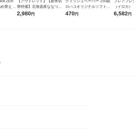
ck ZER
【アウトレット】【新米切
ティッシュペーパー 150組
フレアフレグラン
詰め替え メ
替特価】北海道産ななつぼ
ロハコオリジナルソフトパ
（イロカ） ネ
 1セット
し 無洗米 5kg 1袋 令和7年産
ックティッシュ フィオナ オ
ーの香り 柔軟剤
2,980
470
6,582
円
円
円
 花王
米 木徳神糧 オリジナル
リジナル 1セット（10個：
特大 1200ml
5個入×2パック） オリジナ
入) 花王
ル
。