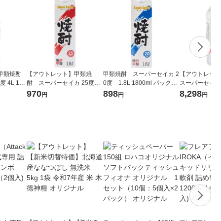
甲類焼酎
【アウトレット】甲類焼
甲類焼酎 スーパーセイカ 2
【アウトレット
 4L 1
酎 スーパーセイカ 25度
0度 1.8L 1800ml パック
スーパーセイカ 2
1.8L 1800ml パック 1本 東
1本 東亜酒造
ット（4本） 
970
898
8,298
円
円
円
亜酒造