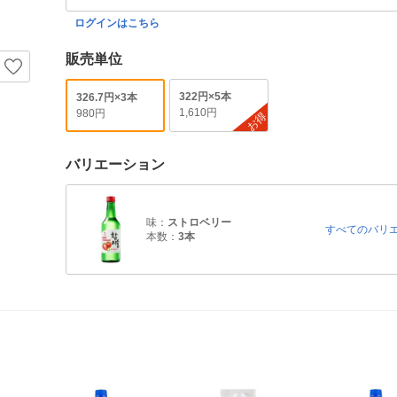
ログインはこちら
販売単位
322円×5本
326.7円×3本
1,610円
980円
お得
バリエーション
味：
ストロベリー
すべてのバリ
本数：
3本