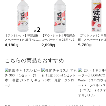
【アウトレット】甲類焼酎
【アウトレット】甲類焼酎
【アウトレット】甲
スーパーセイカ 25度 4L 1セ
スーパーセイカ 25度 4L 1本
酎 スーパーセイカ 
ット（2本） 東亜酒造
東亜酒造
1.8L 1800ml パッ
4,180
2,098
5,780
円
円
円
ト（6本） 東亜酒造
こちらの商品もおすすめ