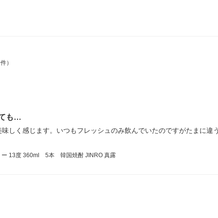
0件）
ても…
美味しく感じます。いつもフレッシュのみ飲んでいたのですがたまに違
3度 360ml 5本 韓国焼酎 JINRO 真露