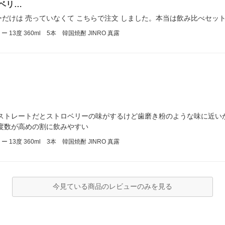
ベリ…
だけは 売っていなくて こちらで注文 しました。本当は飲み比べセッ
3度 360ml 5本 韓国焼酎 JINRO 真露
購入 ストレートだとストロベリーの味がするけど歯磨き粉のような味に近
度数が高めの割に飲みやすい
3度 360ml 3本 韓国焼酎 JINRO 真露
今見ている商品のレビューのみを見る