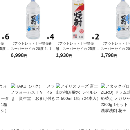
類焼
【アウトレット】甲類焼酎
【アウトレット】甲類焼
【アウトレット】
25度
スーパーセイカ 20度 4L 1セ
酎 スーパーセイカ 25度
スーパーセイカ 20度
ク 1セッ
ット（1本×4） 東亜酒造
1.8L 1800ml パック 2本 東
本 東亜酒造
6,998
1,930
1,798
円
円
円
亜酒造