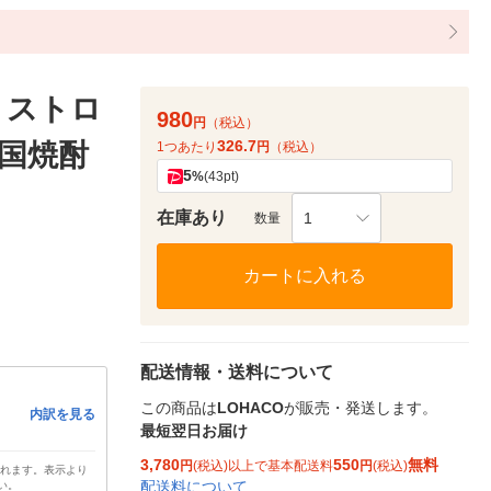
 ストロ
980
円
（税込）
326.7
韓国焼酎
1つあたり
円
（税込）
5
%
(43pt)
在庫あり
1
数量
カートに入れる
配送情報・送料について
この商品は
LOHACO
が販売・発送します。
内訳を見る
最短翌日お届け
3,780
550
無料
円
(税込)以上で基本配送料
円
(税込)
されます。表示より
配送料について
い。