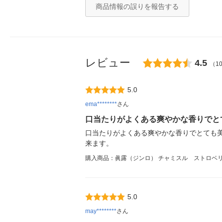
商品情報の誤りを報告する
レビュー
4.5
（1
5.0
ema********
さん
口当たりがよくある爽やかな香りでと
口当たりがよくある爽やかな香りでとても
来ます。
購入商品：眞露（ジンロ） チャミスル ストロベリー 1
5.0
may********
さん