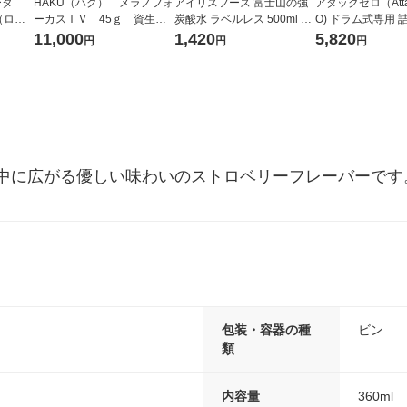
ータ
HAKU（ハク） メラノフォ
アイリスフーズ 富士山の強
アタックゼロ（Atta
r（ロハ
ーカスＩＶ 45ｇ 資生
炭酸水 ラベルレス 500ml 1
O) ドラム式専用 
ベルレ
堂 おまけ付き
箱（24本入）
ガジャンボ 2300g
11,000
1,420
5,820
円
円
円
チオ
（2個入) 洗濯洗剤
中に広がる優しい味わいのストロベリーフレーバーです
包装・容器の種
ビン
類
内容量
360ml