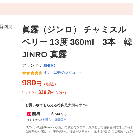
眞露（ジンロ） チャミスル
ベリー 13度 360ml 3本 
JINRO 真露
ブランド：
JINRO
4.5 （10件のレビュー）
980
円
（税込）
326.7
1つあたり
円
（税込）
お買い物でもらえる特典
最大付与率7%
5
獲得
%
(43pt)
うち4.5%は
利用先・期間限定
ログイン&全額PayPay支払いで獲得できます。原則として税抜金額に対し付与
も実際の付与数、付与率が少ない場合があります。詳細は内訳からご確認くださ