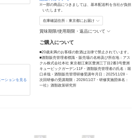
※
一部の商品につきましては、基本配送料を当社が負担
いたします。
在庫確認住所：東京都にお届け
賞味期限/使用期限・返品について
ご購入について
■20歳未満のお客様の飲酒は法律で禁止されています。
■酒類販売管理者標識・販売場の名称及び所在地：アス
クル株式会社本社 東京都江東区豊洲三丁目2番3号豊洲
キュービックガーデン11F・酒類販売管理者の氏名：堀
口卓哉・酒類販売管理研修受講年月日：2025/11/28・
エーションを見る
次回研修の受講期限：2028/11/27・研修実施団体名：
一社）酒類政策研究所