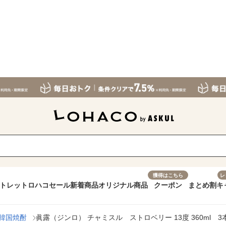
獲得はこちら
レ
トレット
ロハコセール
新着商品
オリジナル商品
クーポン
まとめ割
キ
韓国焼酎
眞露（ジンロ） チャミスル ストロベリー 13度 360ml 3本