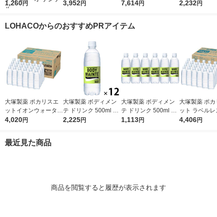
ース100ml 1箱（18本
1,260
食塩無添加 ラベルレ
3,952
食塩無添加 ラベルレ
7,614
夏みかん 490
2,232
円
円
円
円
入）オリジナル【クイ
ス 720ml 1箱（15本
ス 720ml 1セット（3
箱（24本入）
ズ付き】【紙パック】
入）
0本）
LOHACOからのおすすめPRアイテム
（イチオシ） オリジ
ナル
大塚製薬 ポカリスエ
大塚製薬 ボディメン
大塚製薬 ボディメン
大塚製薬 ポカ
ットイオンウォーター
テ ドリンク 500ml 1
テ ドリンク 500ml 1
ット ラベルレ
ラベルレスボトル 500
4,020
セット（12本）
2,225
セット（6本）
1,113
ル 500ml 1箱
4,406
円
円
円
円
ml 1箱（24本入）
入）
最近見た商品
商品を閲覧すると履歴が表示されます