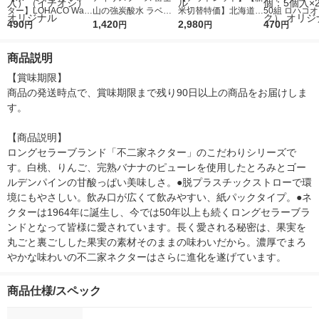
ター】LOHACO Wate
山の強炭酸水 ラベル
米切替特価】北海道産
50組 ロハコ
r（ロハコウォータ
490
レス 500ml 1箱（24
1,420
ななつぼし 無洗米 5k
2,980
ルソフトパッ
470
円
円
円
円
ー）2L ラベルレス 1
本入）
g 1袋 令和7年産 米 木
シュ フィオナ
箱（5本入）（イチオ
徳神糧 オリジナル
ナル 1セット
商品説明
シ） オリジナル
個：5個入×2
オリジナル
【賞味期限】

商品の発送時点で、賞味期限まで残り90日以上の商品をお届けしま
す。

【商品説明】

ロングセラーブランド「不二家ネクター」のこだわりシリーズで
す。白桃、りんご、完熟バナナのピューレを使用したとろみとゴー
ルデンパインの甘酸っぱい美味しさ。●脱プラスチックストローで環
境にもやさしい。飲み口が広くて飲みやすい、紙パックタイプ。●ネ
クターは1964年に誕生し、今では50年以上も続くロングセラーブラ
ンドとなって皆様に愛されています。長く愛される秘密は、果実を
丸ごと裏ごしした果実の素材そのままの味わいだから。濃厚でまろ
やかな味わいの不二家ネクターはさらに進化を遂げています。
商品仕様/スペック