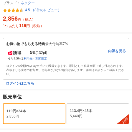
ブランド：
ネクター
4.5 （8件のレビュー）
2,856
円
（税込）
119
1つあたり
円
（税込）
お買い物でもらえる特典
最大付与率7%
内訳を見る
5
獲得
%
(132pt)
うち4.5%は
利用先・期間限定
ログイン&全額PayPay支払いで獲得できます。原則として税抜金額に対し付与されます。
表示よりも実際の付与数、付与率が少ない場合があります。詳細は内訳からご確認くださ
い。
ログインはこちら
販売単位
113.4円×48本
119円×24本
5,440円
2,856円
お得