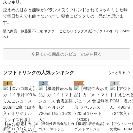
スッキリ。
控えめの甘さと酸味がバランス良くブレンドされてスッキリした味
で毎日飲んでも飽きないです。朝食にピッタリの一品だと思いま
す。
購入商品：伊藤園 不二家 ネクター こだわりミックス 紙パック 195g 1箱（24本
入）
今見ている商品のレビューのみを見る
ソフトドリンクの人気ランキング
もっと見る
1
2
3
4
【ロハコ限定】カゴメ
【機能性表示食品】カ
【機能性表示食品】カ
【アウトレッ
果汁100％りんごジュ
ゴメ トマトジュース
ゴメ トマトジュース
め飲料 POM