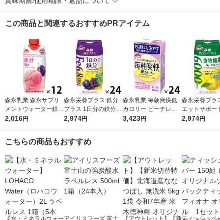
賞味期限/使用期限・返品について
この商品と関連するおすすめPRアイテム
森永乳業 森永サプリ
森永栄養プラス 鉄分
森永乳業 毎朝爽快低
森永栄養プラス
メントウォーター鉄分
プラス 1日分の鉄分
カロリー ピーチレモ
エットサポート
香るもも水 330ml 1箱
2,016
プルーン＋グレープ 2
2,974
ネード味 125ml 1箱
3,423
繊維 グレープ
2,974
円
円
円
円
（12本入）
00ml 1箱（24本入）
（24本入） ラクチ
ツ 200ml 1箱
紙パック 飲料 サプ
ュロース オリゴ糖
入） 紙パック 
こちらの商品もおすすめ
リメントドリンク 森
低カロリー
プリメントド
永乳業
森永乳業
【水・ミネラルウォー
アイリスフーズ 富士
【アウトレット】【新
ティッシュペー