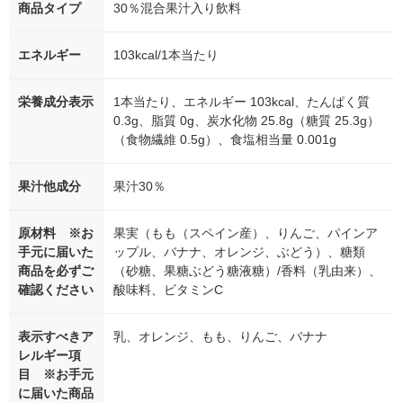
商品タイプ
30％混合果汁入り飲料
エネルギー
103kcal/1本当たり
栄養成分表示
1本当たり、エネルギー 103kcal、たんぱく質
0.3g、脂質 0g、炭水化物 25.8g（糖質 25.3g）
（食物繊維 0.5g）、食塩相当量 0.001g
果汁他成分
果汁30％
原材料 ※お
果実（もも（スペイン産）、りんご、パインア
手元に届いた
ップル、バナナ、オレンジ、ぶどう）、糖類
商品を必ずご
（砂糖、果糖ぶどう糖液糖）/香料（乳由来）、
確認ください
酸味料、ビタミンC
表示すべきア
乳、オレンジ、もも、りんご、バナナ
レルギー項
目 ※お手元
に届いた商品