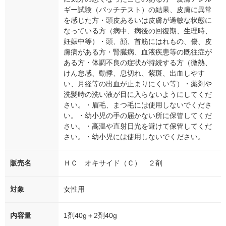
ギー試験（パッチテスト）の結果、皮膚に異常
を感じた方・頭皮あるいは皮膚が過敏な状態に
なっている方（病中、病後の回復期、生理時、
妊娠中等）・頭、顔、首筋にはれもの、傷、皮
膚病がある方・腎臓病、血液疾患等の既往症が
ある方・体調不良の症状が持続する方（微熱、
けん怠感、動悸、息切れ、紫斑、出血しやす
い、月経等の出血が止まりにくい等）・薬剤や
洗髪時の洗い液が目に入らないようにしてくだ
さい。・眉毛、まつ毛には使用しないでくださ
い。・幼小児の手の届かない所に保管してくだ
さい。・高温や直射日光を避けて保管してくだ
さい。・幼小児には使用しないでください。
販売名
ＨＣ オキサイド（Ｃ） ２剤
対象
女性用
内容量
1剤40g＋2剤40g