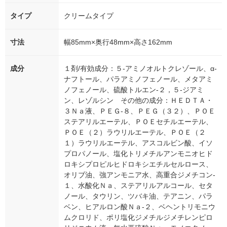
タイプ
クリームタイプ
寸法
幅85mm×奥行48mm×高さ162mm
成分
１剤/有効成分：５-アミノオルトクレゾール、α-
ナフトール、パラアミノフェノール、メタアミ
ノフェノール、硫酸トルエン-２，５-ジアミ
ン、レゾルシン その他の成分：ＨＥＤＴＡ・
３Ｎａ液、ＰＥＧ-８、ＰＥＧ（３２）、ＰＯＥ
ステアリルエーテル、ＰＯＥセチルエーテル、
ＰＯＥ（２）ラウリルエーテル、ＰＯＥ（２
１）ラウリルエーテル、アスコルビン酸、イソ
プロパノール、塩化トリメチルアンモニオヒド
ロキシプロピルヒドロキシエチルセルロース、
オリブ油、強アンモニア水、高重合ジメチコン-
１、水酸化Ｎａ、ステアリルアルコール、セタ
ノール、タウリン、ツバキ油、テアニン、パラ
ベン、ヒアルロン酸Ｎａ-２、ベヘントリモニウ
ムクロリド、ポリ塩化ジメチルジメチレンピロ