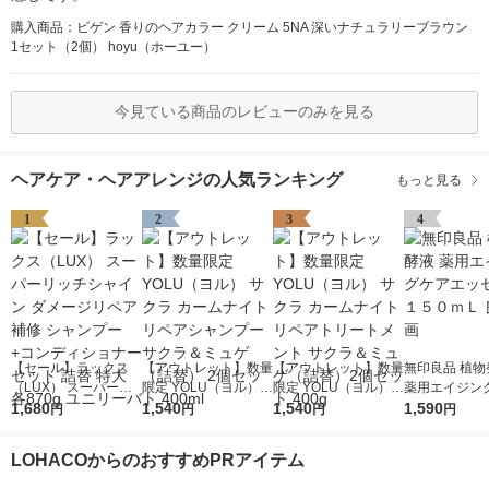
購入商品：ビゲン 香りのヘアカラー クリーム 5NA 深いナチュラリーブラウン
1セット（2個） hoyu（ホーユー）
今見ている商品のレビューのみを見る
ヘアケア・ヘアアレンジの人気ランキング
もっと見る
1
2
3
4
【セール】ラックス
【アウトレット】数量
【アウトレット】数量
無印良品 植物
（LUX） スーパーリ
限定 YOLU（ヨル）
限定 YOLU（ヨル）
薬用エイジン
ッチシャイン ダメー
1,680
サクラ カームナイト
1,540
サクラ カームナイト
1,540
ッセンス １５
1,590
円
円
円
円
ジリペア 補修 シャン
リペアシャンプー サ
リペアトリートメント
良品計画
プー+コンディショナ
クラ＆ミュゲ（詰替）
サクラ＆ミュゲ（詰
LOHACOからのおすすめPRアイテム
ー セット 詰替 特大 各
2個セット 400ml
替）2個セット 400g
870g ユニリーバ