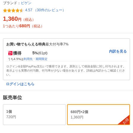
ブランド：
ビゲン
4.57 （30件のレビュー）
1,360
円
（税込）
680
1つあたり
円
（税込）
お買い物でもらえる特典
最大付与率7%
内訳を見る
5
獲得
%
(61pt)
うち4.5%は
利用先・期間限定
ログイン&全額PayPay支払いで獲得できます。原則として税抜金額に対し付与されます。
表示よりも実際の付与数、付与率が少ない場合があります。詳細は内訳からご確認くださ
い。
ログインはこちら
販売単位
1個
680円×2個
720円
1,360円
お得