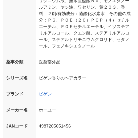
リジニウム液、無水亜硫酸Ｎａ、モノエタノー
ルアミン、ヤシ油、ワセリン、黄２０３、香
料 ２剤/有効成分：過酸化水素水 その他の成
分：ＰＧ、ＰＯＥ（２０）ＰＯＰ（４）セチル
エーテル、ＰＯＥセチルエーテル、イソステア
リルアルコール、クエン酸、ステアリルアルコ
ール、ステアルトリモニウムクロリド、セタノ
ール、フェノキシエタノール
薬事分類
医薬部外品
シリーズ名
ビゲン香りのヘアカラー
ブランド
ビゲン
メーカー名
ホーユー
JANコード
4987205051456