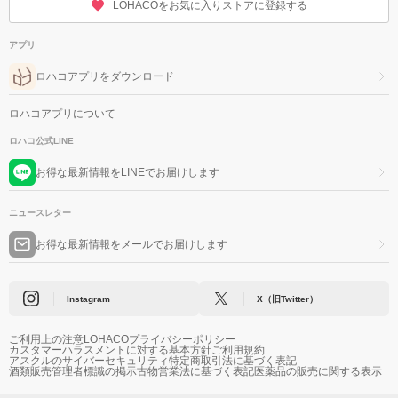
LOHACOをお気に入りストアに登録する
アプリ
ロハコアプリをダウンロード
ロハコアプリについて
ロハコ公式LINE
お得な最新情報をLINEでお届けします
ニュースレター
お得な最新情報をメールでお届けします
Instagram
X（旧Twitter）
ご利用上の注意
LOHACOプライバシーポリシー
カスタマーハラスメントに対する基本方針
ご利用規約
アスクルのサイバーセキュリティ
特定商取引法に基づく表記
酒類販売管理者標識の掲示
古物営業法に基づく表記
医薬品の販売に関する表示