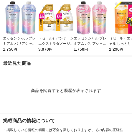
エッセンシャル プレ
（セール）パンテーン
エッセンシャル プレ
（セール）エ
ミアム バリアシャン
エクストラダメージリ
ミアム バリアシャン
ャル しっとり
プー + コンディショ
1,750
ペア シャンプー + コ
3,070
プー + コンディショ
1,750
る シャンプー
2,290
円
円
円
円
ナー グロウ 詰替セッ
ンディショナー 超特
ナー シルキー 詰替セ
え 大容量 1080
ト 各340ml
大1.7L 2個セット P＆
ット 各340ml
花王
最近見た商品
G
商品を閲覧すると履歴が表示されます
掲載商品の情報について
・
掲載している情報の精度には万全を期しておりますが、その内容の正確性、