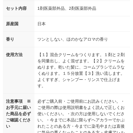
セット内容
1剤医薬部外品、2剤医薬部外品
原産国
日本
香り
ツンとしない、ほのかなアロマの香り
使用方法
【１】混合クリームをつくります。１剤と２剤
を同量出し、よく混ぜます。【２】クリームを
ぬります。乾いた髪に、コームブラシでムラな
くぬります。１５分放置【３】洗い流します。
よくすすぎ、シャンプー・リンスで仕上げま
す。
注意事項 ※
必ずご購入前・ご使用前にお読みください。・
お手元に届い
ご使用の際は使用説明書をよく読んで正しくお
た商品を必ず
使いください。・次の方は使用しないでくださ
ご確認くださ
い。・今までに本品に限らずヘアカラーでかぶ
い
れたことのある方・今までに染毛中または直後
に気分の悪くなったことのある方・皮膚アレル