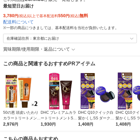
最短翌日お届け
3,780
550
無料
円
(税込)以上で基本配送料
円
(税込)
配送料について
※
一部の商品につきましては、基本配送料を当社が負担いたします。
在庫確認住所：東京都にお届け
賞味期限/使用期限・返品について
この商品と関連するおすすめPRアイテム
50の恵 頭皮いたわり
DHC プレミアムカラ
DHC Q10クイック白
DHC Q10ク
カラートリートメント
ートリートメントSS
髪かくしSS ダークブ
髪かくしSS 
ダークブラウン 150g
2,976
ブラックブラウン 150
1,930
ラウン 白髪染め・白
1,408
ラウン 白髪染
1,408
円
円
円
円
1セット（2個） ロー
g 白髪染め・白髪ケ
髪ケア・ヘアカラー・
髪ケア・ヘア
ト製薬
ア・ヘアカラー・カラ
リタッチ ヘアケア
リタッチ ヘア
こちらの商品もおすすめ