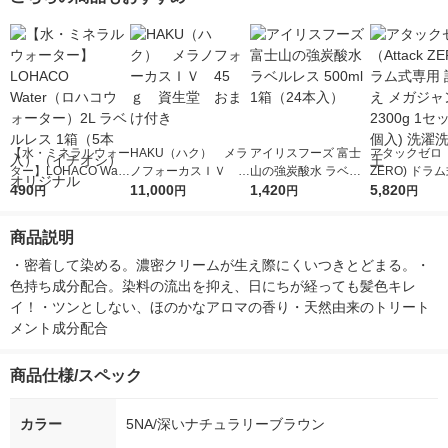
ーリング ヘアケア
【水・ミネラルウォー
HAKU（ハク） メラ
アイリスフーズ 富士
アタックゼロ（A
ター】LOHACO Wate
ノフォーカスＩＶ 4
山の強炭酸水 ラベル
ZERO) ドラ
r（ロハコウォータ
490
5ｇ 資生堂 おまけ
11,000
レス 500ml 1箱（24
1,420
詰め替え メガ
5,820
円
円
円
円
ー）2L ラベルレス 1
付き
本入）
ボ 2300g 1
箱（5本入）（イチオ
個入) 洗濯洗剤
商品説明
シ） オリジナル
・密着して染める。濃密クリームが生え際にくいつきとどまる。・
色持ち成分配合。染料の流出を抑え、日にちが経っても髪色キレ
イ！・ツンとしない、ほのかなアロマの香り・天然由来のトリート
メント成分配合
商品仕様/スペック
カラー
5NA/深いナチュラリーブラウン