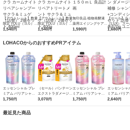
【アウトレット】数量
【アウトレット】数量
無印良品 植物発酵液
【セール】ラ
限定 YOLU（ヨル）
限定 YOLU（ヨル）
薬用エイジングケアエ
（LUX） ス
サクラ カームナイト
1,540
サクラ カームナイト
1,540
ッセンス １５０ｍＬ
1,590
ッチシャイン 
1,680
円
円
円
円
リペアシャンプー サ
リペアトリートメント
良品計画
ジリペア 補修
クラ＆ミュゲ（詰替）
サクラ＆ミュゲ（詰
プー+コンデ
LOHACOからのおすすめPRアイテム
2個セット 400ml
替）2個セット 400g
ー セット 詰替
870g ユニリ
エッセンシャル プレ
（セール）パンテーン
エッセンシャル プレ
エッセンシャル
ミアム バリアシャン
エクストラダメージリ
ミアム バリアシャン
ミアム バリア
プー + コンディショ
1,750
ペア シャンプー + コ
3,070
プー + コンディショ
1,750
プー + コン
2,640
円
円
円
円
ナー グロウ 詰替セッ
ンディショナー 超特
ナー シルキー 詰替セ
ナー グロウ 
ト 各340ml
大1.7L 2個セット P＆
ット 各340ml
ット 各450ml
最近見た商品
G