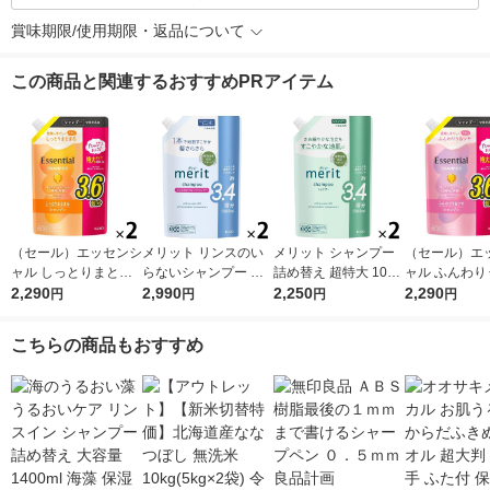
賞味期限/使用期限・返品について
この商品と関連するおすすめPRアイテム
（セール）エッセンシ
メリット リンスのい
メリット シャンプー
（セール）エ
ャル しっとりまとま
らないシャンプー 詰
詰め替え 超特大 1080
ャル ふんわり
る シャンプー 詰め替
2,290
め替え 超特大 1080ml
2,990
ml 2個 花王
2,250
ヤ シャンプー
2,290
円
円
円
円
え 大容量 1080ml 2個
2個 花王
え 大容量 1080
花王
花王
こちらの商品もおすすめ