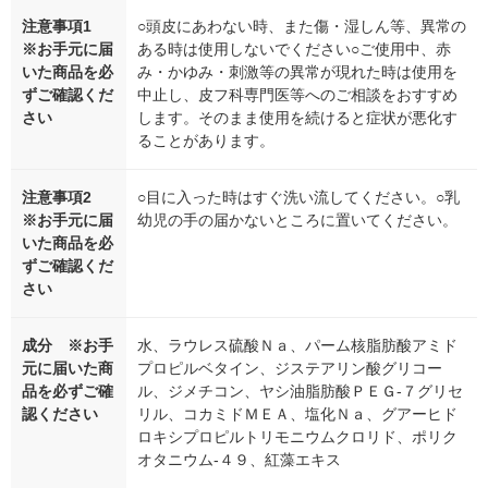
注意事項1
○頭皮にあわない時、また傷・湿しん等、異常の
※お手元に届
ある時は使用しないでください○ご使用中、赤
いた商品を必
み・かゆみ・刺激等の異常が現れた時は使用を
ずご確認くだ
中止し、皮フ科専門医等へのご相談をおすすめ
さい
します。そのまま使用を続けると症状が悪化す
ることがあります。
注意事項2
○目に入った時はすぐ洗い流してください。○乳
※お手元に届
幼児の手の届かないところに置いてください。
いた商品を必
ずご確認くだ
さい
成分 ※お手
水、ラウレス硫酸Ｎａ、パーム核脂肪酸アミド
元に届いた商
プロピルベタイン、ジステアリン酸グリコー
品を必ずご確
ル、ジメチコン、ヤシ油脂肪酸ＰＥＧ-７グリセ
認ください
リル、コカミドＭＥＡ、塩化Ｎａ、グアーヒド
ロキシプロピルトリモニウムクロリド、ポリク
オタニウム-４９、紅藻エキス