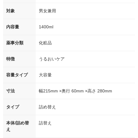
対象
男女兼用
内容量
1400ml
薬事分類
化粧品
特徴
うるおいケア
容量タイプ
大容量
寸法
幅215mm ×奥行 60mm ×高さ 280mm
タイプ
詰め替え
本体/詰め替
詰替え
え