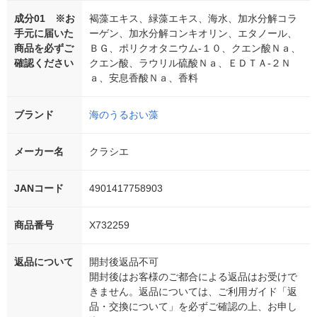
成分01 ※お
褐藻エキス、緑藻エキス、海水、加水分解コラ
手元に届いた
ーゲン、加水分解コンキオリン、エタノール、
商品を必ずご
ＢＧ、ポリクオタニウム-１０、クエン酸Ｎａ、
確認ください
クエン酸、ラウリル硫酸Ｎａ、ＥＤＴＡ-２Ｎ
ａ、安息香酸Ｎａ、香料
ブランド
海のうるおい藻
メーカー名
クラシエ
JANコード
4901417758903
商品番号
X732259
返品について
開封後返品不可
開封後はお客様のご都合による返品はお受けで
きません。返品については、ご利用ガイド「返
品・交換について」を必ずご確認の上、お申し