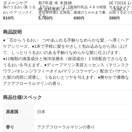
海のうるおい藻 うる
【アウトレット】【新
無印良品 ＡＢＳ樹脂
オオサキメデ
おいケア リンスイン
米切替特価】北海道産
最後の１ｍｍまで書け
お肌うるおう
シャンプー 詰め替え
810
ななつぼし 無洗米 10
5,760
るシャープペン ０．
690
きぬれタオル 
398
円
円
円
円
大容量 1400ml 海藻
kg(5kg×2袋) 令和7年
５ｍｍ 良品計画
判・超厚手 ふ
保湿 ダメージケア
産 米 木徳神糧 送料無
湿 清拭 7201
商品説明
料 オリジナル
ク（30枚入）
●「芯からうるおい　つやあふれる手触りなめらかな髪」へ導くヘア
ケアシリーズ。●1本で手軽に髪をやさしく包み込みながら洗い上げ
て、しっとりうるおいのある手触りなめらかな髪に仕上げます。
●11種類の海藻成分と海洋深層水（保湿成分）1.5倍配合でさらなる
うるおいを与えます。●ディープマリン美容エッセンス（マリンスク
ワラン/オレンジラフィーオイル/マリンコラーゲン）配合でパサつい
た髪の内部に浸透し、うるおいとツヤを与えます。●爽やかで優雅な
アクアフローラルマリンの香り。
商品仕様/スペック
原産国
日本
香り
アクアフローラルマリンの香り