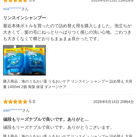
5.0
2026年6月15日 11時28分
osa********
さん
リンスインシャンプー
最近本体ボトルを買ったので詰め替え用を購入しました。泡立ちが
大きくて、髪の毛にねっとりへばりつく感じの洗い心地。ごわつき
も大きくなくて櫛どおりもまぁまぁ良かったです。
購入商品：海のうるおい藻 うるおいケア リンスイン シャンプー 詰め替え 大容
量 1400ml 2個 海藻 保湿 ダメージケア
5.0
2026年6月14日 20時4分
uwn********
さん
値段もリーズナブルで良いです。ありがと…
値段もリーズナブルで良いです。ありがとうございます。
購入商品：海のうるおい藻 うるおいケア リンスイン シャンプー 詰め替え 大容