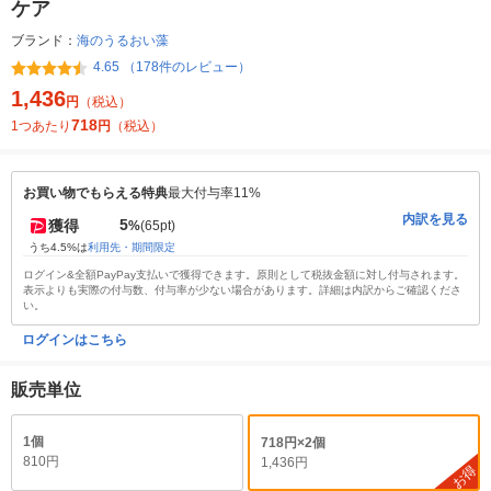
ケア
ブランド：
海のうるおい藻
4.65 （178件のレビュー）
1,436
円
（税込）
718
1つあたり
円
（税込）
お買い物でもらえる特典
最大付与率11%
内訳を見る
5
獲得
%
(65pt)
うち4.5%は
利用先・期間限定
ログイン&全額PayPay支払いで獲得できます。原則として税抜金額に対し付与されます。
表示よりも実際の付与数、付与率が少ない場合があります。詳細は内訳からご確認くださ
い。
ログインはこちら
販売単位
1個
718円×2個
810円
1,436円
お得