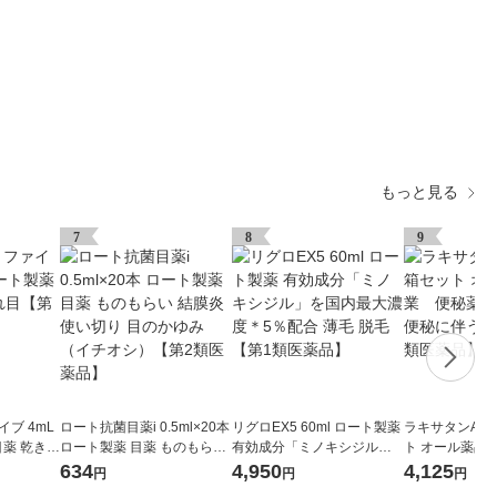
もっと見る
7
8
9
ブ 4mL
ロート抗菌目薬i 0.5ml×20本
リグロEX5 60ml ロート製薬
ラキサタンA 60
目薬 乾き目
ロート製薬 目薬 ものもらい
有効成分「ミノキシジル」
ト オール薬品
薬品】
結膜炎 使い切り 目のかゆみ
を国内最大濃度＊5％配合 薄
糖衣錠 便秘 
634
4,950
4,125
円
円
円
（イチオシ）【第2類医薬
毛 脱毛【第1類医薬品】
れ【第2類医薬