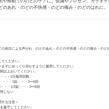
出や移動でののどのケアに。会議やプレゼン、カラオケ
どのあれ・のどの不快感・のどの痛み・のどのはれに。
どの炎症による声がれ・のどのあれ・のどの不快感・のどの痛み・のど
してください。
かまずにゆっくり溶かすように服用してください。
時間以上おいてください。
量・・・1日服用回数
）・・・1錠・・・3〜6回
・・・1/2錠・・・3〜6回
服用しない
関する注意＞
量を厳守してください。