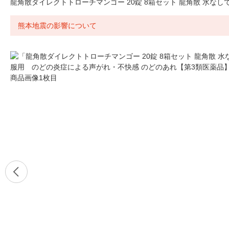
龍角散ダイレクトトローチマンゴー 20錠 8箱セット 龍角散 水な
熊本地震の影響について