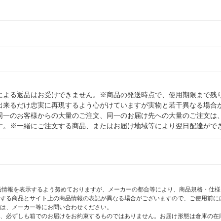
による返品はお受けできません。※商品の発送時点で、使用期限まで残り
出来るだけ忠実に再現するよう心がけていますが実物と若干異なる場合
同一のお客様からの大量のご注文、同一のお届け先への大量のご注文は
す。※一緒にご注文する商品、またはお届け地域等により翌日配達がで
商品情報を表示するよう努めておりますが、メーカーの都合等により、商品規格・仕
する商品とサイト上の商品情報の表記が異なる場合がございますので、ご使用前に
は、メーカー等にお問い合わせください。
、必ずしも箱でのお届けをお約束するものではありません。お届け形態は倉庫の在