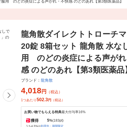
しで服用 のどの炎症による声がれ・不快感 のどのあれ【第3類医薬品】
龍角散ダイレクトトローチマ
20錠 8箱セット 龍角散 水な
用 のどの炎症による声がれ
感 のどのあれ【第3類医薬品
龍角散
ブランド：
4,018
円
（税込）
502.3
1つあたり
円
（税込）
お買い物でもらえる特典
最大付与率16%
5
獲得
%
(183pt)
うち4.5%は
利用先・期間限定