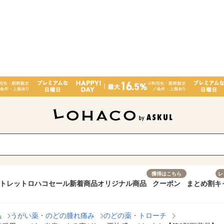
獲得はこちら
レ
トレット
ロハコセール
新着商品
オリジナル商品
クーポン
まとめ割
キ
品
うがい薬・のどの腫れ痛み
のどの薬・トローチ