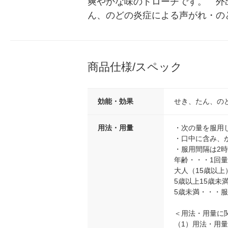
爽やかな味のトローチです。　外
ん、のどの炎症による声がれ・の
商品仕様/スペック
効能・効果
せき、たん、の
用法・用量
・次の量を服用
・口中に含み、
・服用間隔は2
年齢・・・1回
大人（15歳以上
5歳以上15歳未満
5歳未満・・・
＜用法・用量に
（1）用法・用