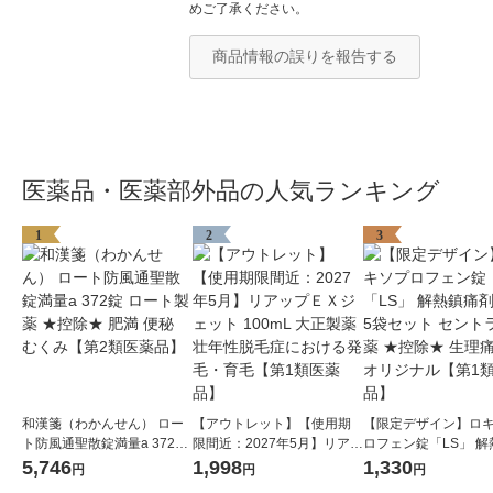
めご了承ください。
商品情報の誤りを報告する
医薬品・医薬部外品の人気ランキング
1
2
3
和漢箋（わかんせん） ロー
【アウトレット】【使用期
【限定デザイン】ロ
ト防風通聖散錠満量a 372錠
限間近：2027年5月】リアッ
ロフェン錠「LS」 解
ロート製薬 ★控除★ 肥満 便
プＥＸジェット 100mL 大正
剤 12錠 5袋セット 
5,746
1,998
1,330
円
円
円
秘 むくみ【第2類医薬品】
製薬 壮年性脱毛症における
ル製薬 ★控除★ 生理