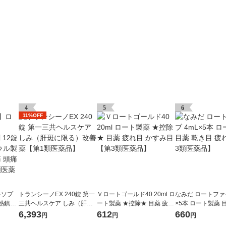
4
5
6
11%OFF
キソプ
トランシーノEX 240錠 第一
Ｖロートゴールド40 20ml ロ
なみだ ロートファイ
熱鎮痛
三共ヘルスケア しみ（肝斑
ート製薬 ★控除★ 目薬 疲れ
×5本 ロート製薬 
セントラ
に限る）改善薬【第1類医薬
目 かすみ目【第3類医薬品】
疲れ目【第3類医
6,393
612
660
円
円
円
痛 頭痛
品】