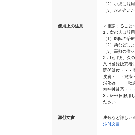
（2）小児に服
（3）かみ砕い
使用上の注意
＜相談すること
1．次の人は服
（1）医師の治
（2）薬などに
（3）高熱の症
2．服用後、次
又は登録販売者
関係部位・・・
皮膚・・・発疹
消化器・・・吐
精神神経系・・
3．5〜6日服
ださい
添付文書
成分など詳しい
添付文書