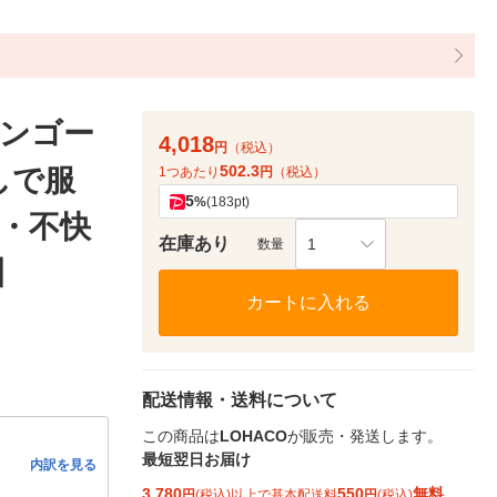
ンゴー
4,018
円
（税込）
502.3
しで服
1つあたり
円
（税込）
5
%
(183pt)
・不快
在庫あり
1
数量
】
カートに入れる
配送情報・送料について
この商品は
LOHACO
が販売・発送します。
最短翌日お届け
内訳を見る
3,780
550
無料
円
(税込)以上で基本配送料
円
(税込)