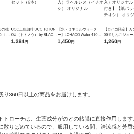
山の強
UCC上島珈琲 UCC TOTON
【水・ミネラルウォータ
【ロハコ限定】カゴ
ml 1
OU（トトノウ） by BLACK
ー】LOHACO Water 410ml
00％りんごジュース1
無糖 500ml 1セット（6本）
1箱（20本入）ラベルレス
箱（18本入）オリ
1,284
1,450
1,260
円
円
円
（イチオシ） オリジナル
【クイズ付き】【
ク】（イチオシ）
ル
り360日以上の商品をお届けします。

トトローチは、生薬成分がのどの粘膜に直接作用します
に散りばめているので、服用している間、清涼感と芳香