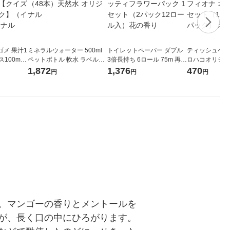
メ 果汁1
ミネラルウォーター 500ml
トイレットペーパー ダブル
ティッシュペーパ
00ml 1
ペットボトル 軟水 ラベルレ
3倍長持ち 6ロール 75m 再生
ロハコオリジナ
ジナル
ス 1セット（48本）天然水
紙配合 スコッティフラワー
ックティッシュ
1,872
1,376
470
円
円
円
紙パッ
オリジナル
パック 1セット（2パック12
リジナル 1セ
 オリジナ
ロール入）花の香り
5個入×2パック
ル
。マンゴーの香りとメントールを
が、長く口の中にひろがります。