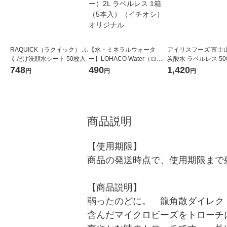
RAQUICK（ラクイック） ふ
【水・ミネラルウォータ
アイリスフーズ 富士
くだけ洗顔水シート 50枚入
ー】LOHACO Water（ロハ
炭酸水 ラベルレス 500
コウォーター）2L ラベルレ
箱（24本入）
748
490
1,420
円
円
円
ス 1箱（5本入）（イチオ
シ） オリジナル
商品説明
【使用期限】

商品の発送時点で、使用期限まで残
【商品説明】

弱ったのどに。　龍角散ダイレク
含んだマイクロビーズをトローチ