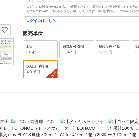
ログイン&全額PayPay支払いで獲得できます。原則として税抜金額に対し付与
も実際の付与数、付与率が少ない場合があります。詳細は内訳からご確認くださ
ログインはこちら
販売単位
1個
583.5円×2個
556.5円×4個
5
645円
1,167円
2,226円
3
502.3円×8個
4,018円
お得