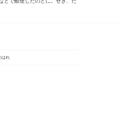
などで酷使したのどに。せき、た
のはれ