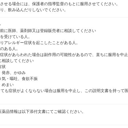
用させる場合には、保護者の指導監督のもとに服用させてください。
たり、飲み込んだりしないでください。
＞
用前に医師、薬剤師又は登録販売者に相談してください
療を受けている人。
よりアレルギー症状を起こしたことがある人。
状のある人。
の症状があらわれた場合は副作用の可能性があるので、直ちに服用を中
に相談してください
症状
・発赤、かゆみ
き気・嘔吐、食欲不振
・めまい
用しても症状がよくならない場合は服用を中止し、この説明文書を持って
医薬品情報は以下添付文書にてご確認ください。