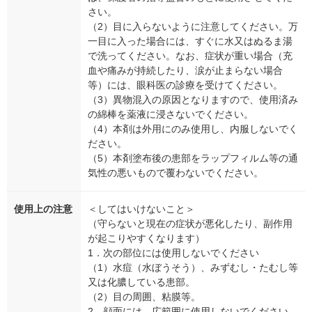
さい。
（2）目に入らないように注意してください。万
一目に入った場合には、すぐに水又はぬるま湯
で洗ってください。なお、症状が重い場合（充
血や痛みが持続したり、涙が止まらない場合
等）には、眼科医の診療を受けてください。
（3）異物混入の原因となりますので、使用済み
の綿棒を薬液に浸さないでください。
（4）本剤は外用にのみ使用し、内服しないでく
ださい。
（5）本剤塗布後の患部をラップフィルム等の通
気性の悪いもので覆わないでください。
使用上の注意
＜してはいけないこと＞
（守らないと現在の症状が悪化したり、副作用
が起こりやすくなります）
1．次の部位には使用しないでください
（1）水痘（水ぼうそう）、みずむし・たむし等
又は化膿している患部。
（2）目の周囲、粘膜等。
2．顔面には、広範囲に使用しないでください