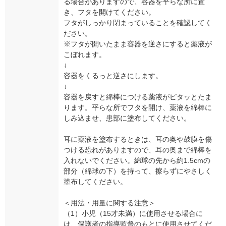
る場合がありますので、容器を平らな所に置
き、フタを開けてください。
フタがしっかり閉まっていることを確認してく
ださい。
※フタが開いたまま容器を逆さにすると薬液が
こぼれます。
↓
容器をくるっと逆さにします。
↓
容器を戻すと綿棒につける薬液がピタッとたま
ります。平らな所でフタを開け、薬液を綿棒に
しみ込ませ、患部に塗布してください。
耳に薬液を塗布するときは、耳の奥や鼓膜を傷
つける恐れがありますので、耳の奥まで綿棒を
入れないでください。綿球の先から約1.5cmの
部分（綿球の下）を持って、擦らずにやさしく
塗布してください。
＜用法・用量に関する注意＞
（1）小児（15才未満）に使用させる場合に
は、保護者の指導監督のもとに使用させてくだ