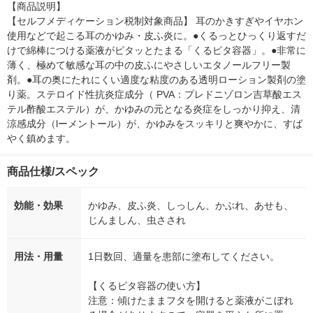
【商品説明】

【セルフメディケーション税制対象商品】 耳のかきすぎやイヤホン
使用などで起こる耳のかゆみ・皮ふ炎に。●くるっとひっくり返すだ
けで綿棒につける薬液がピタッとたまる「くるピタ容器」。●非常に
薄く、極めて敏感な耳の中の皮ふにやさしいエタノールフリー製
剤。●耳の奥にたれにくい適度な粘度のある透明ローション製剤の塗
り薬。ステロイド性抗炎症成分（ PVA：プレドニゾロン吉草酸エス
テル酢酸エステル）が、かゆみの元となる炎症をしっかり抑え、清
涼感成分（lーメントール）が、かゆみをスッキリと爽やかに、すば
やく鎮めます。
商品仕様/スペック
効能・効果
かゆみ、皮ふ炎、しっしん、かぶれ、あせも、
じんましん、虫さされ
用法・用量
1日数回、適量を患部に塗布してください。
【くるピタ容器の使い方】
注意：傾けたままフタを開けると薬液がこぼれ