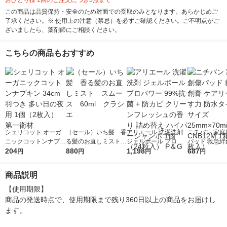
おひとり様 1回のご注文につき3点まで
この商品は品質保持・安全のため対面での受取のみとなります。あらかじめご
了承ください。※ 使用上の注意（禁忌）を必ずご確認ください。ご不明点がご
ざいましたら、薬剤師にご相談ください。
こちらの商品もおすすめ
シェリコット オーガ
（セール）いち髪 香
アリエール 洗濯洗剤
ニチバン 家庭
ニックコットンナプキ
る髪のお直しミスト
ジェルボール プロパ
パッド 救急絆
ン 34cm 羽つき 多い
204
スムース 60ml ク
880
ワー 99%抗菌 + 防カ
1,198
アリーヴ 治す
687
円
円
円
円
日の夜用 1個（2枚
ラシエ
ビ クリーンフレッシ
タイプ Mサイズ
入） 第一衛材
ュの香り 詰め替え ハ
m×70mm CNB
商品説明
イパージャンボ 1個
箱（12枚入）
（24粒入） P＆G
【使用期限】

商品の発送時点で、使用期限まで残り360日以上の商品をお届けし
ます。
