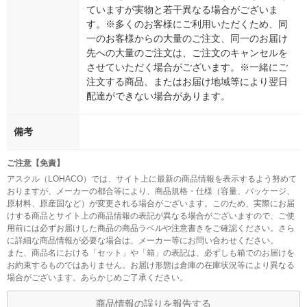
ていますが実物と若干異なる場合がございま
す。※多くのお客様にご利用いただくため、同
一のお客様からの大量のご注文、同一のお届け
先への大量のご注文は、ご注文のキャンセルを
させていただく場合がございます。※一緒にご
注文する商品、またはお届け地域等により翌日
配達ができない場合があります。
備考
ご注意【免責】
アスクル（LOHACO）では、サイト上に最新の商品情報を表示するよう努めて
おりますが、メーカーの都合等により、商品規格・仕様（容量、パッケージ、
原材料、原産国など）が変更される場合がございます。このため、実際にお届
けする商品とサイト上の商品情報の表記が異なる場合がございますので、ご使
用前には必ずお届けした商品の商品ラベルや注意書きをご確認ください。さら
に詳細な商品情報が必要な場合は、メーカー等にお問い合わせください。
また、商品名における「セット」や「箱」の表記は、必ずしも箱でのお届けを
お約束するものではありません。お届け形態は倉庫の在庫状況等により異なる
場合がございます。あらかじめご了承ください。
商品情報の誤りを報告する