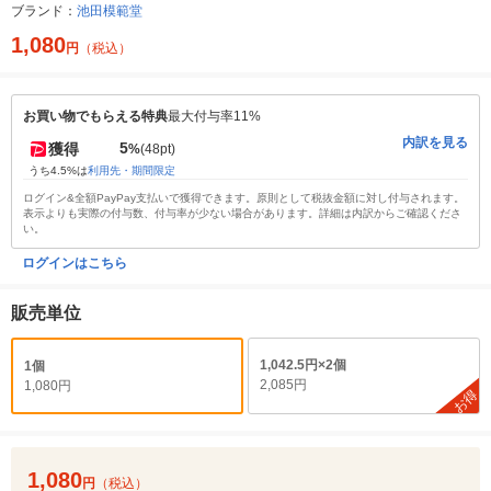
ブランド：
池田模範堂
1,080
円
（税込）
お買い物でもらえる特典
最大付与率11%
内訳を見る
5
獲得
%
(48pt)
うち4.5%は
利用先・期間限定
ログイン&全額PayPay支払いで獲得できます。原則として税抜金額に対し付与されます。
表示よりも実際の付与数、付与率が少ない場合があります。詳細は内訳からご確認くださ
い。
ログインはこちら
販売単位
1,042.5円×2個
1個
2,085円
1,080円
お得
1,080
円
（税込）