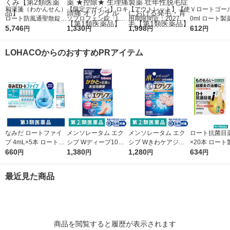
和漢箋（わかんせん）
【限定デザイン】ロキ
【アウトレット】【使
Ｖロートゴール
ロート防風通聖散錠満
ソプロフェン錠「L
用期限間近：2027年5
0ml ロート製
量a 372錠 ロート製薬
5,746
S」 解熱鎮痛剤 12錠
1,330
月】リアップＥＸジェ
1,998
除★ 目薬 疲れ
612
円
円
円
円
★控除★ 肥満 便秘 む
5袋セット セントラル
ット 100mL 大正製薬
み目【第3類
くみ【第2類医薬品】
製薬 ★控除★ 生理痛
壮年性脱毛症における
LOHACOからのおすすめPRアイテム
頭痛 オリジナル【第1
発毛・育毛【第1類医
類医薬品】
薬品】
なみだ ロートファイ
メンソレータム エク
メンソレータム エク
ロート抗菌目薬i 
ブ 4mL×5本 ロート製
シブ Wディープ10ク
シブ Wきわケアジェ
×20本 ロート
薬 目薬 乾き目 疲れ目
660
リーム ロート製薬★
1,380
ル 15g ロート製薬 ★
1,280
薬 ものもらい
634
円
円
円
円
【第3類医薬品】
控除★ 塗り薬 水虫治
控除★ 塗り薬 爪周り
使い切り 目の
療薬 せっけんの香り
の水虫治療薬【指定第
（イチオシ）
最近見た商品
（イチオシ）【指定第
2類医薬品】
医薬品】
2類医薬品】
商品を閲覧すると履歴が表示されます