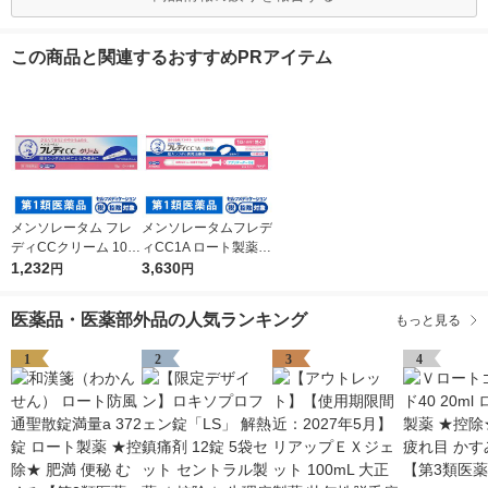
この商品と関連するおすすめPRアイテム
メンソレータム フレ
メンソレータムフレデ
ディCCクリーム 10g
ィCC1A ロート製薬
ロート製薬 ★控除★
1,232
★控除★ 腟カンジダ
3,630
円
円
膣カンジダの再発治療
の再発治療薬【第1類
薬【第1類医薬品】
医薬品】
医薬品・医薬部外品の人気ランキング
もっと見る
1
2
3
4