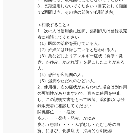
3．長期連用しないでください（目安として顔面
で2週間以内、その他の部位で4週間以内）
＜相談すること＞
1．次の人は使用前に医師、薬剤師又は登録販売
者に相談してください
（1）医師の治療を受けている人。
（2）妊婦又は妊娠していると思われる人。
（3）薬などによりアレルギー症状（発疹・発
赤、かゆみ、かぶれ等）を起こしたことがある
人。
（4）患部が広範囲の人。
（5）湿潤やただれのひどい人。
2．使用後、次の症状があらわれた場合は副作用
の可能性がありますので、直ちに使用を中止
し、この説明文書をもって医師、薬剤師又は登
録販売者に相談してください
関係部位・・・症状
皮ふ・・・発疹・発赤、かゆみ
皮ふ（患部）・・・みずむし・たむし等の白
癬、にきび、化膿症状、持続的な刺激感