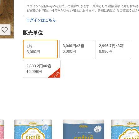
ログイン&全額PayPay支払いで獲得できます。原則として税抜金額に対し付与
も実際の付与数、付与率が少ない場合があります。詳細は内訳からご確認くださ
ログインはこちら
販売単位
3,040円×2箱
2,996.7円×3箱
1箱
6,080円
8,990円
3,080円
2,833.2円×6箱
16,999円
お得