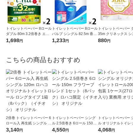
トイレットペーパー 8ロール
トイレットペーパー 8ロール
トイレットペーパー 
ダブル 80m 3.2倍巻き エリ
パルプ シングル 82.5m 香り
35m クリネックス 
エール イーナ 1セット（8ロ
つき エリエールトイレット
ハピネスピンク 1セッ
1,698
1,233
880
円
円
円
ール×2パック）大王製紙
ティシューコンパクト 2パッ
ロール入×2パック）
ク 大王製紙
紙クレシア
こちらの商品もおすすめ
2倍巻 トイレットペーパー 6
トイレットペーパー シング
トイレットペーパー 
ロール入 再生紙 シングル 12
ル 2.5倍巻き 6ロール 150m
ル オリジナルトイレ
0m ロハコオリジナルトイレ
フラワーブレンド 1セット
ール200ｍ 個包装 1ケ
3,140
4,550
4,068
円
円
円