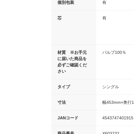
個別包装
有
芯
有
材質 ※お手元
パルプ100％
に届いた商品を
必ずご確認くだ
さい
タイプ
シングル
寸法
幅453mm×奥行1
JANコード
4543747401915
商品番号
X603232