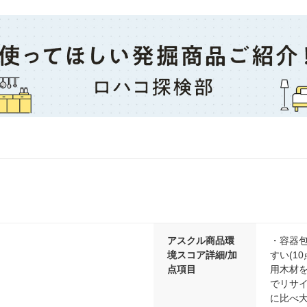
アスクル商品環
・容器包
境スコア詳細/加
すい(1
点項目
用木材を
でリサイ
に比べ大