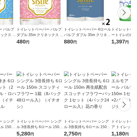
ー パルプ
トイレットペーパー パルプ
トイレットペーパー 4ロール
トイレットペー
ネックス シ
ダブル 35m クリネックス シ
パルプ ダブル 35m クリネッ
ートイレのため
ブルー 1
スティ ハピネスピンク 1パ
クス ソフティ 1セット（4ロ
トイレットペーパ
480
880
1,397
円
円
円
入）日本製
ック（4ロール入） 日本製紙
ール入×2パック） 日本製紙
ルプ ダブル 37
クレシア
クレシア
（2パック） 
ー シング
トイレットペーパー シング
トイレットペーパー シング
トイレットペー
ル 150m
ル 3倍長持ち 6ロール 150m
ル 3倍長持ち 6ロール 150m
ア トイレット
ク）アスク
スコッティフラワー 1箱（8
再生紙配合 スコッティフラ
シングル150m 1セット(6ロ
5,280
2,750
1,180
円
円
円