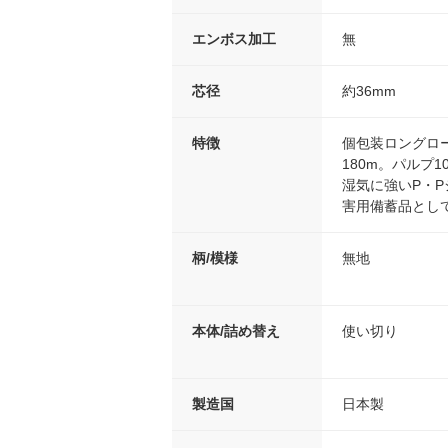
エンボス加工
無
芯径
約36mm
特徴
個包装ロングロ
180m。パルプ
湿気に強いP・
害用備蓄品とし
柄/模様
無地
本体/詰め替え
使い切り
製造国
日本製