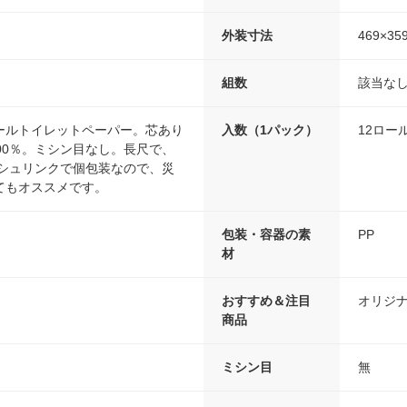
外装寸法
469×35
組数
該当な
ールトイレットペーパー。芯あり
入数（1パック）
12ロー
100％。ミシン目なし。長尺で、
Pシュリンクで個包装なので、災
てもオススメです。
包装・容器の素
PP
材
おすすめ＆注目
オリジ
商品
ミシン目
無