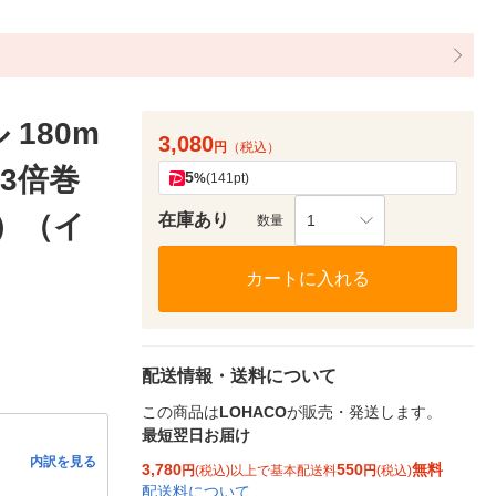
180m
3,080
円
（税込）
3倍巻
5
%
(141pt)
入）（イ
在庫あり
1
数量
カートに入れる
配送情報・送料について
この商品は
LOHACO
が販売・発送します。
最短翌日お届け
内訳を見る
3,780
550
無料
円
(税込)以上で基本配送料
円
(税込)
配送料について