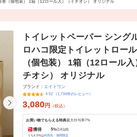
倍巻（個包装） 1箱（12ロール入）（イチオシ） オリジナル
トイレットペーパー シングル 
ロハコ限定トイレットロール
（個包装） 1箱（12ロール
チオシ） オリジナル
エイトワン
ブランド：
4.52 （1,734件のレビュー）
3,080
円
（税込）
お買い物でもらえる特典
最大付与率7%
5
獲得
%
(141pt)
うち4.5%は
利用先・期間限定