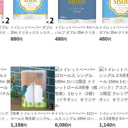
ダブル
トイレットペーパー ダブル
トイレットペーパー 4ロール
トイレットペーパ
システィ
35m クリネックス システィ
パルプ ダブル 35m クリネッ
ダブル 35m クリ
ト（4
リラックスブルー 1セット
クス ソフティ 1パック（4ロ
スティ リラックス
880
480
480
円
円
円
日本製
（4ロール入×2パック）日本
ール入） 日本製紙クレシア
パック（4ロール
製紙クレシア
紙クレシア
シング
2倍巻 トイレットペーパー 6
トイレットペーパー 12ロー
トイレットペーパ
ットロ
ロール入 再生紙 シングル 12
ル入 シングル 180m ロハコ
ル 2.5倍巻き 6ロー
ース(2
0m ロハコオリジナルトイレ
限定 トイレットロール3倍巻
1セット（2パッ
1,198
6,080
1,140
円
円
円