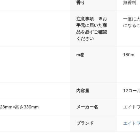
香り
無香料
注意事項 ※お
一度に
手元に届いた商
になる
品を必ずご確認
ください
m巻
180m
内容量
12ロー
28mm×高さ336mm
メーカー名
エイト
ブランド
エイト