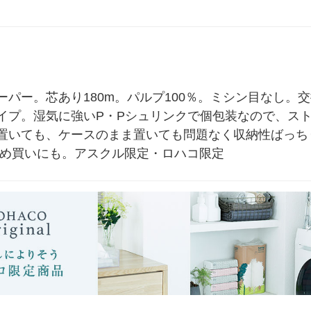
 オリジ
ットロール 1セット（3パッ
（個包装） 1セット（2箱）
ル・ロハコ限定 
ク）（イチオシ） オリジナ
（イチオシ） オリジナル
（イチオシ） オ
ル
パー。芯あり180m。パルプ100％。ミシン目なし。
イプ。湿気に強いP・Pシュリンクで個包装なので、ス
置いても、ケースのまま置いても問題なく収納性ばっちり
とめ買いにも。アスクル限定・ロハコ限定