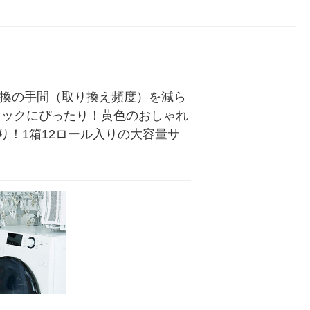
クレシア
パック48ロール入）（イチ
ワーパック 1セット（4パッ
ール×2パック)
リジナル
オシ）
ク24ロール入）花の香り
ジナル
交換の手間（取り換え頻度）を減ら
トックにぴったり！黄色のおしゃれ
！1箱12ロール入りの大容量サ