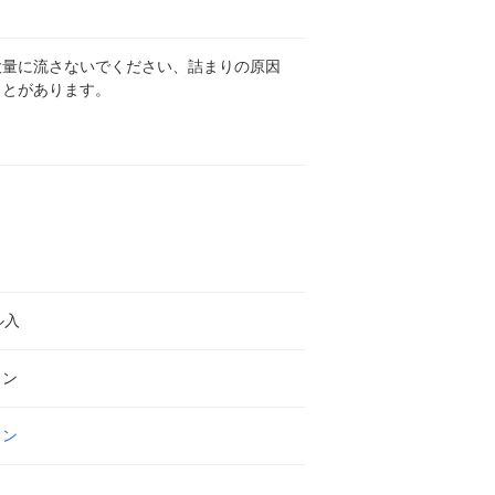
大量に流さないでください、詰まりの原因
ことがあります。
ル入
ワン
ワン