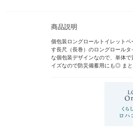
ットロール ロングタイプ 1
（8パック）ロハコ限定（イ
7ロール入り) 業務用
箱（8パック）（イチオシ）
チオシ） オリジナル
ナル
オリジナル
商品説明
個包装ロングロールトイレットペー
す長尺（長巻）のロングロールタ
な個包装デザインなので、単体で
イズなので防災備蓄用にも◎ ま