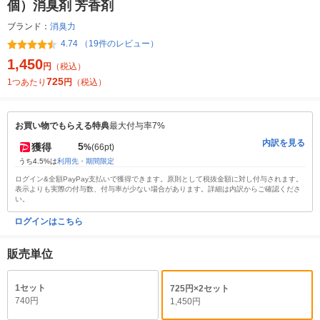
個）消臭剤 芳香剤
ブランド：
消臭力
4.74 （19件のレビュー）
1,450
円
（税込）
725
1つあたり
円
（税込）
お買い物でもらえる特典
最大付与率7%
内訳を見る
5
獲得
%
(66pt)
うち4.5%は
利用先・期間限定
ログイン&全額PayPay支払いで獲得できます。原則として税抜金額に対し付与されます。
表示よりも実際の付与数、付与率が少ない場合があります。詳細は内訳からご確認くださ
い。
ログインはこちら
販売単位
1セット
725円×2セット
740円
1,450円