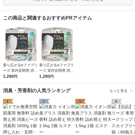
この商品と関連するおすすめPRアイテム
香り広がるeファブリ
香り広がるeファブリ
ーズ 室内玄関用 消臭
ーズ 室内玄関用 消臭
芳香剤 ホワイトリリ
1,280
芳香剤 すずらん＆グ
1,280
円
円
ー プラグ本体＋付替1
リーンブーケ プラグ
回分 1個 P＆G
本体＋付替1回分 1個
消臭・芳香剤の人気ランキング
もっと見る
P＆G
1
2
3
4