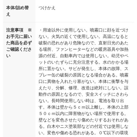
本体/詰め替
つけかえ
え
注意事項 ※
・用途以外に使用しない。噴霧口に顔を近づけ
お手元に届い
ない。火気の近くで使用しない。高温になると
た商品を必ず
破裂の恐れがあり危険なので、直射日光のあた
ご確認くださ
る場所、ファンヒーターなどの暖房器具や加熱
い
源の付近、自動車内では使用しない。幼児やペ
ットのいたずらに充分注意する。水のかかる場
所に置かない。サビが発生し、本体の故障、ス
プレー缶の破裂の原因となる場合がある。噴霧
口に異物を入れたり塞がない。本体に衝撃を与
えたり、分解、修理、改造は絶対にしない。誤
動作の原因となるので、安全スイッチにさわら
ない。長時間使用しない時は、電池を取り出
す。本体は壁から５ｃｍ以上離し、本体の上部
５０ｃｍ以内に障害物がない場所で使用する。
壁などを変色させたり傷めたりするおそれがあ
る。白木やニス塗装部などの付近では使用しな
い。変色や傷める恐れがある。０℃以下の環境