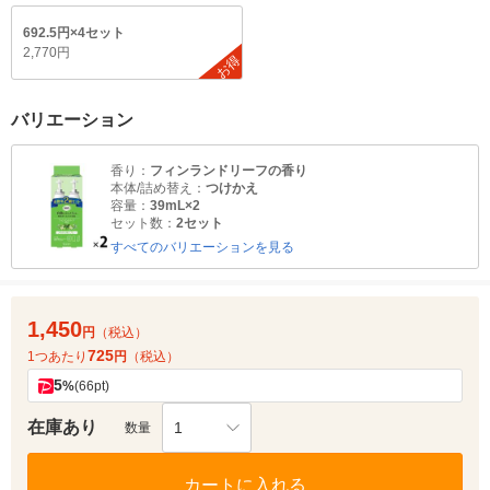
692.5円×4セット
2,770円
お得
バリエーション
香り：
フィンランドリーフの香り
本体/詰め替え：
つけかえ
容量：
39mL×2
セット数：
2セット
すべてのバリエーションを見る
1,450
円
（税込）
725
1つあたり
円
（税込）
5
%
(66pt)
在庫あり
1
数量
カートに入れる