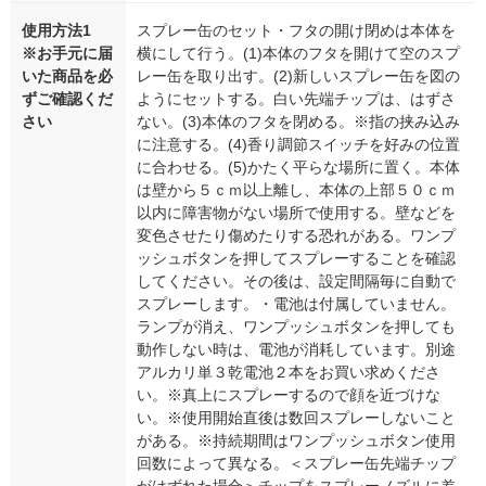
使用方法1
スプレー缶のセット・フタの開け閉めは本体を
※お手元に届
横にして行う。(1)本体のフタを開けて空のスプ
いた商品を必
レー缶を取り出す。(2)新しいスプレー缶を図の
ずご確認くだ
ようにセットする。白い先端チップは、はずさ
さい
ない。(3)本体のフタを閉める。※指の挟み込み
に注意する。(4)香り調節スイッチを好みの位置
に合わせる。(5)かたく平らな場所に置く。本体
は壁から５ｃｍ以上離し、本体の上部５０ｃｍ
以内に障害物がない場所で使用する。壁などを
変色させたり傷めたりする恐れがある。ワンプ
ッシュボタンを押してスプレーすることを確認
してください。その後は、設定間隔毎に自動で
スプレーします。・電池は付属していません。
ランプが消え、ワンプッシュボタンを押しても
動作しない時は、電池が消耗しています。別途
アルカリ単３乾電池２本をお買い求めくださ
い。※真上にスプレーするので顔を近づけな
い。※使用開始直後は数回スプレーしないこと
がある。※持続期間はワンプッシュボタン使用
回数によって異なる。＜スプレー缶先端チップ