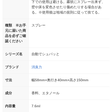
下での使用は避ける。霧状にスプレー出来ず、
壁や床を変色させたり傷めたりする場合があ
る。※使用後は地域の規則に従って捨てる。
種類 ※お手
スプレー
元に届いた商
品を必ずご確
認ください
シリーズ名
自動でシュパッと
ブランド
消臭力
寸法
幅58mm×奥行き40mm×高さ150mm
成分
香料、エタノール
内容量
7.6ml