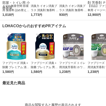
ドでか無香空間 部屋
消臭力 イオン消臭プ
消臭力 イオン消臭プ
【旧品】ファ
用 無香料 詰め替え用
ラス 消臭剤 無香料 詰
ラス 消臭剤 無香料 詰
車用 イージー
消臭ビーズ 消臭剤 16
1,018
め替え 特大 1.5kg 2個
1,773
め替え 特大 1.5kg 1個
930
プ 業務用 ス
12,900
円
円
円
円
00g 1個 押し入れ・玄
エステー
エステー
ーズ 2箱（4
関・部屋・トイレ用
臭剤 芳香剤 
LOHACOからのおすすめPRアイテム
小林製薬
ファブリーズ 消臭＋
ファブリーズ 消臭＋
ファブリーズ トイレ
ファブリーズ 
除菌 プレミアム 清潔
除菌 プレミアム 男の
用消臭芳香剤 ホワイ
用消臭芳香剤 
なランドリーの香り
1,580
5大臭クールアクア 詰
1,580
トムスクの香り 6.3m
1,238
スト＆シダー
1,238
円
円
円
円
詰め替え 1240mL 1
め替え 1240mL 1個
L 1パック（本体+詰替
香り 6.3mL 
個 P＆Gジャパン合
P＆Gジャパン合同会
1個） P＆G
（本体+詰替1
最近見た商品
同会社
社
＆G
商品を閲覧すると履歴が表示されます