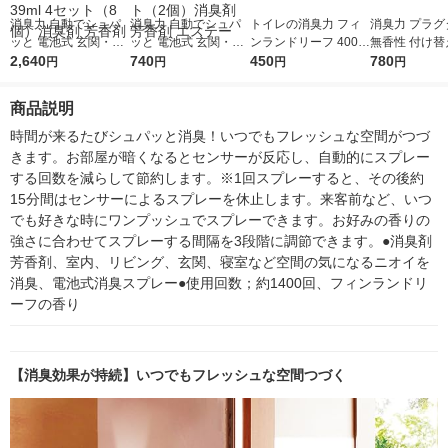
消臭力 自動でシュパ
消臭力 自動でシュパ
トイレの消臭力 フィ
消臭力 プラグ
ッと 電池式 玄関・部
ッと 電池式 玄関・部
ンランドリーフ 400m
無香性 付け替え
屋用 トゥインクルフ
2,640
屋用 ハーバルローズ
740
L エステー 1個 消臭
450
L 2個 エステ
780
円
円
円
円
ローラルの香り 付け
の香り 付け替え 39ml
芳香剤
芳香剤
替え 39ml 4セット（8
1セット（2個）消臭
商品説明
個）消臭剤 芳香剤
剤 芳香剤 エステー
時間が来るたびシュパッと消臭！いつでもフレッシュな空間がつづ
きます。お部屋が暗くなるとセンサーが反応し、自動的にスプレー
する回数を減らして節約します。※1回スプレーすると、その後約
15分間はセンサーによるスプレーを休止します。来客前など、いつ
でも好きな時にワンプッシュでスプレーできます。お好みの香りの
強さに合わせてスプレーする間隔を3段階に調節できます。●消臭剤
芳香剤、室内、リビング、玄関、寝室など空間の気になるニオイを
消臭、電池式消臭スプレー●使用回数；約1400回、フィンランドリ
ーフの香り
【消臭効果が持続】いつでもフレッシュな空間つづく