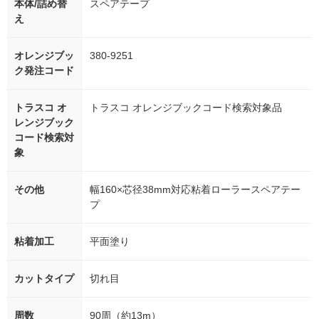
本体/詰め替
スペアテープ
え
オレンジブッ
380-9251
ク発注コード
トラスコ オ
トラスコ オレンジブックコード検索対象品
レンジブック
コード検索対
象
その他
幅160×芯径38mm対応粘着ローラースペアテー
プ
粘着加工
平面塗り
カットタイプ
切れ目
周数
90周（約13m）