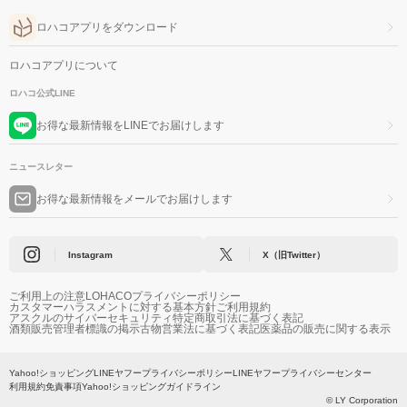
ロハコアプリをダウンロード
ロハコアプリについて
ロハコ公式LINE
お得な最新情報をLINEでお届けします
ニュースレター
お得な最新情報をメールでお届けします
Instagram
X（旧Twitter）
ご利用上の注意
LOHACOプライバシーポリシー
カスタマーハラスメントに対する基本方針
ご利用規約
アスクルのサイバーセキュリティ
特定商取引法に基づく表記
酒類販売管理者標識の掲示
古物営業法に基づく表記
医薬品の販売に関する表示
Yahoo!ショッピング
LINEヤフープライバシーポリシー
LINEヤフープライバシーセンター
利用規約
免責事項
Yahoo!ショッピングガイドライン
© LY Corporation