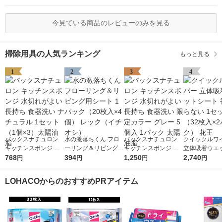
今見ている商品のレビューのみを見る
掃除用具の人気ランキング
もっと見る
1
2
3
4
パックスナチュロン
水の激落ちくん フロ
パックスナチュロン
クイックルワ
キッチンスポンジ 水
ーリング＆リビング用
キッチンスポンジ 水
立体吸着ウエ
切れがよい 長持ち 食
768
シート 1パック（20枚
394
切れがよい 長持ち 食
1,250
ト 香り残らな
2,740
円
円
円
円
器洗い ナチュラル 1
入×4個） レック（イ
器洗い 限定カラー グ
ット（32枚入
セット（1個×3）太陽
チオシ）
レー 5個入 1パック 太
ク） 花王
LOHACOからのおすすめPRアイテム
油脂
陽油脂