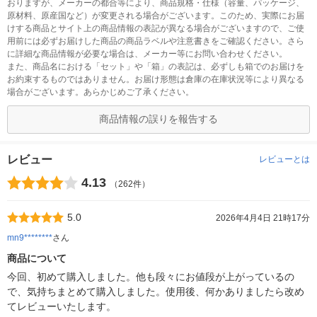
おりますが、メーカーの都合等により、商品規格・仕様（容量、パッケージ、
原材料、原産国など）が変更される場合がございます。このため、実際にお届
けする商品とサイト上の商品情報の表記が異なる場合がございますので、ご使
用前には必ずお届けした商品の商品ラベルや注意書きをご確認ください。さら
に詳細な商品情報が必要な場合は、メーカー等にお問い合わせください。
また、商品名における「セット」や「箱」の表記は、必ずしも箱でのお届けを
お約束するものではありません。お届け形態は倉庫の在庫状況等により異なる
場合がございます。あらかじめご了承ください。
商品情報の誤りを報告する
レビュー
レビューとは
4.13
（262件）
5.0
2026年4月4日 21時17分
mn9********
さん
商品について
今回、初めて購入しました。他も段々にお値段が上がっているの
で、気持ちまとめて購入しました。使用後、何かありましたら改め
てレビューいたします。