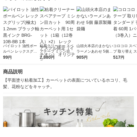
パイロット 油性ボー
粘着クリーナー スペ
山頭火本店のまかない
コロコロ スペ
ルペン レックスグリ
アテープ ミシン目カ
ラーメンあわせ 5個
プ 取り替え 
ップ(極太) 1.2mm ブ
99
ット 90周 カーペッ
2,880
藤原製麺 袋麺
905
ード 強力粘着 
517
円
円
円
円
ラック軸 黒インク BR
ト用 1セット（1箱（1
パック（3巻
G-10B-BB 1本
2巻入）×2） レック
ムズ
商品説明
アスクル限定（イチオ
シ） オリジナル
【平面塗り粘着加工】カーペットの表面についているホコリ、毛
髪、花粉などをキャッチ。