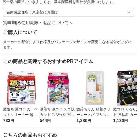
※
一部の商品につきましては、基本配送料を当社が負担いたします。
在庫確認住所：東京都にお届け
賞味期限/使用期限・返品について
ご購入について
メーカーの都合により仕様及びパッケージデザインが変更になる場合がござい
ます。
この商品と関連するおすすめPRアイテム
激落ち 激コロ カーペ
激落ち 激コロ スゴ技
激落ちくん 粘着クリ
激コロ くるり
ットクリーナー 超強
カット スジ強粘 70周
ーナー ハイブリッド
ト 強粘着 カ
粘着 70周 スペア 4P
733
スペア 3P レック
544
（片手で立てて収納）
1,380
クリーナー スペ
1,130
円
円
円
円
レック
本体 ロング 1本 レッ
周 ブラック 
ク
（3巻入×2）
こちらの商品もおすすめ