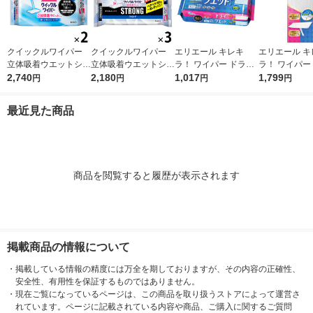
クイックルワイパー
クイックルワイパー
エリエール キレキ
エリエール キ
立体吸着ウエットシー
立体吸着ウエットシー
ラ！ ワイパー ドライ
ラ！ ワイパー
ト 香り残らない 1セ
2,740
ト ストロング ガンコ
2,180
×ウエットシート 1パ
1,017
ーリングワイ
1,799
円
円
円
円
ット（32枚入×2パッ
な油汚れ・ニオイ対応
ック（32枚入） 大王
本体 1個 大王
ク） 花王
1セット（12枚入×3パ
製紙
最近見た商品
ック） 花王
商品を閲覧すると履歴が表示されます
掲載商品の情報について
・
掲載している情報の精度には万全を期しておりますが、その内容の正確性、
安全性、有用性を保証するものではありません。
・
現在ご覧になっているページは、この商品を取り扱うストアによって運営さ
れています。ページに記載されている内容や商品、ご購入に関するご質問