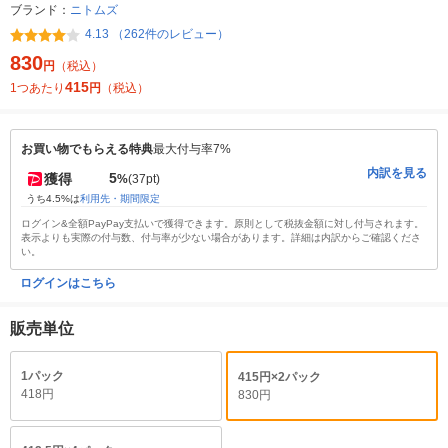
ブランド：
ニトムズ
4.13 （262件のレビュー）
830
円
（税込）
415
1つあたり
円
（税込）
お買い物でもらえる特典
最大付与率7%
内訳を見る
5
獲得
%
(37pt)
うち4.5%は
利用先・期間限定
ログイン&全額PayPay支払いで獲得できます。原則として税抜金額に対し付与されます。
表示よりも実際の付与数、付与率が少ない場合があります。詳細は内訳からご確認くださ
い。
ログインはこちら
販売単位
1パック
415円×2パック
418円
830円