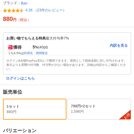
ブランド：
Ban
4.26 （23件のレビュー）
880
円
（税込）
お買い物でもらえる特典
最大付与率7%
内訳を見る
5
獲得
%
(40pt)
うち4.5%は
利用先・期間限定
ログイン&全額PayPay支払いで獲得できます。原則として税抜金額に対し付与されます。
表示よりも実際の付与数、付与率が少ない場合があります。詳細は内訳からご確認くださ
い。
ログインはこちら
販売単位
798円×2セット
1セット
1,596円
880円
お得
バリエーション