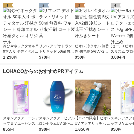
1
2
3
4
冷ひやネックタオル 5
リフレア デオドラン
ビオレ 冷タオル 無香
(セール) ビオレ
0本入り ボディタオル
トリキッド 50ml 無香
性 個包装 5枚入×2個
スリズム プロ
汗拭きシート 冷却タ
1,298
料 ワキガ 制汗剤 ロー
579
冷却シート 花王 汗拭
950
エッセンス 70g
3,004
円
円
円
円
オル 冷感タオル オリ
ト製薬
きシート 汗ふきシー
0+・PA++++
ジナル
ト
け止め
LOHACOからのおすすめPRアイテム
スキンアクアトーンア
スキンアクア ヒアル
【ロハコ限定】ビオレ
スキンアクア
ップＵＶエッセンスラ
ロンセラムUV SPF50
UV アクアリッチ ウォ
ップＵＶエッ
ベンダー70gロート製
855
+・PA++++ 70g ロー
990
ータリーエッセンス
1,650
ワイト70gロ
950
円
円
円
円