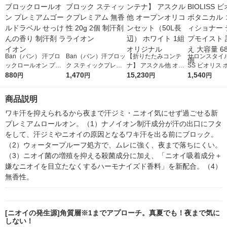
Ban（バン） 汗ブロ
Ban（バン）汗ブロッ
【折りたたみコンテ
サロンスタイル 
ックロールオン プレ
ク スティックプレミ
ナ】 アスクル他 オー
SS ビオリス
ミアムゴールドラベル
880
アム 無香性 20g 2個
1,470
プンオリコンセット
15,230
ル コンディシ
1,540
円
円
円
円
せっけんの香り 制汗
制汗剤 ライオン
（50L長辺） ホワイト
ディープモイス
剤 ライオン
1組 オリジナル
め替え 大容量 6
商品説明
2個
ワキ汗を抑えられるから夜まで汗ジミ・ニオイ気にせず過ごせる新
プレミアムロールオン。（1）ナノイオン制汗成分が汗の出口にフタ
をして、汗ジミやニオイの原因となるワキ汗を出る前にブロック。
（2）ウォータープルーフ処方で、ムレに強く、夜まで落ちにくい。
（3）ニオイ菌の増殖を抑える殺菌成分に加え、「ニオイ吸着成分＋
嫌なニオイを目立たなくするハーモナイズド香料」を新配合。（4）
無香性。
[ニオイの発生源]角質層※1までアプローチ。真夏でも！夜まで気に
しない！