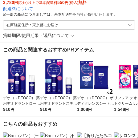
3,780
550
無料
円
(税込)以上で基本配送料
円
(税込)
配送料について
※
一部の商品につきましては、基本配送料を当社が負担いたします。
在庫確認住所：東京都にお届け
賞味期限/使用期限・返品について
この商品と関連するおすすめPRアイテム
デオコ（DEOCO） 薬
デオコ（DEOCO） 薬
デオコ（DEOCO） ボ
リフレア デオ
用デオドラントロール
用デオドラントスティ
ディクレンズシート 3
トクリーム 55
オン 30ml ロート製薬
910
ック 13g ロート製薬
910
6枚入×2個 ロート製薬
1,008
オコ（DEOC
1,546
円
円
円
円
汗拭きシート 汗ふき
ィクレンズシー
シート
枚入
こちらの商品もおすすめ