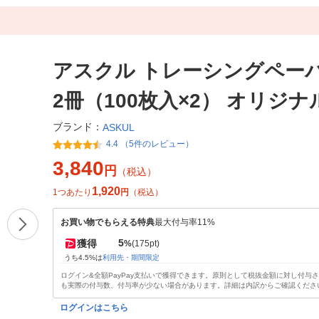
アスクル トレーシングペーパ
2冊（100枚入×2） オリジナ
ブランド：
ASKUL
4.4 （5件のレビュー）
3,840
円
（税込）
1,920
1つあたり
円
（税込）
お買い物でもらえる特典
最大付与率11%
5
獲得
%
(175pt)
うち4.5%は
利用先・期間限定
ログイン&全額PayPay支払いで獲得できます。原則として税抜金額に対し付与
も実際の付与数、付与率が少ない場合があります。詳細は内訳からご確認くださ
ログインはこちら