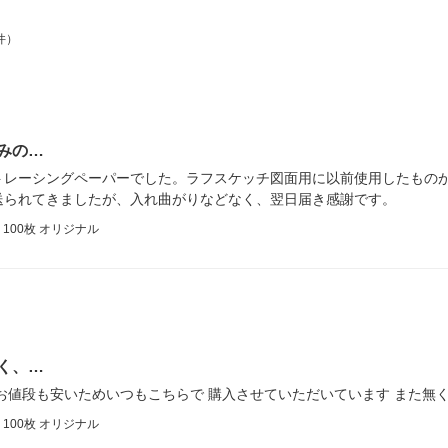
件）
みの…
トレーシングペーパーでした。ラフスケッチ図面用に以前使用したもの
送られてきましたが、入れ曲がりなどなく、翌日届き感謝です。
00枚 オリジナル
く、…
お値段も安いためいつもこちらで 購入させていただいています また無
00枚 オリジナル