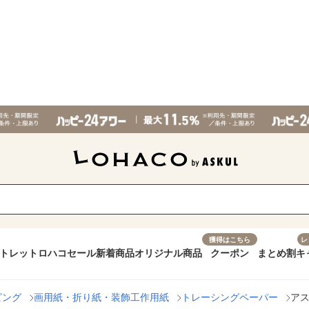
獲得はこちら
レ
トレット
ロハコセール
新着商品
オリジナル商品
クーポン
まとめ割
キ
ピング
画用紙・折り紙・装飾工作用紙
トレーシングペーパー
アス