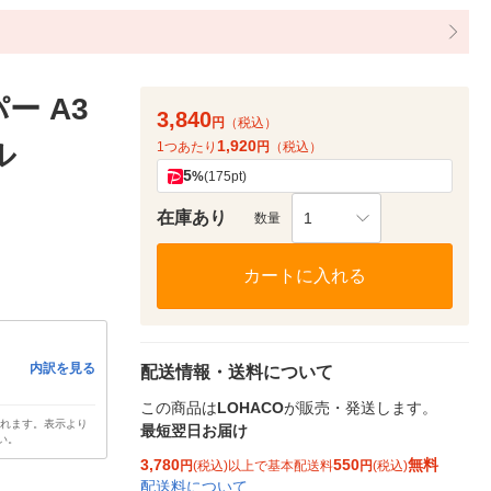
ー A3
3,840
円
（税込）
1,920
ル
1つあたり
円
（税込）
5
%
(175pt)
在庫あり
1
数量
カートに入れる
内訳を見る
配送情報・送料について
この商品は
LOHACO
が販売・発送します。
されます。表示より
最短翌日お届け
い。
3,780
550
無料
円
(税込)以上で基本配送料
円
(税込)
配送料について