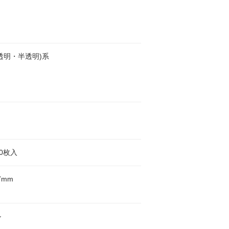
透明・半透明)系
00枚入
7mm
ル