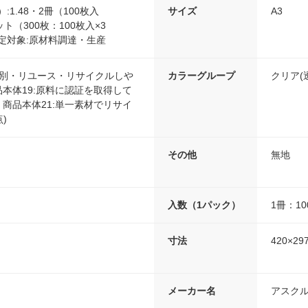
:1.48・2冊（100枚入
サイズ
A3
セット（300枚：100枚入×3
注)算定対象:原材料調達・生産
分別・リユース・リサイクルしや
カラーグループ
クリア(
商品本体19:原料に認証を取得して
)・商品本体21:単一素材でリサイ
)
その他
無地
入数（1パック）
1冊：1
寸法
420×29
メーカー名
アスク