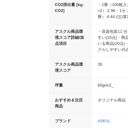
CO2排出量 [kg-
・1冊（100枚入）
CO2]
×2）:2.96・1
冊）:4.44 (
アスクル商品環
・容器包装11:
境スコア詳細/加
すい(10点)・
点項目
いる商品(20点
クルしやすい(5点
アスクル商品環
35
境スコア
坪量
60g/m2_
おすすめ＆注目
オリジナル商品
商品
ブランド
ASKUL