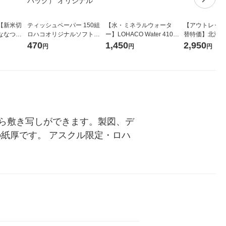
【新米切
ティッシュペーパー 150組
【水・ミネラルウォータ
【アウトレット
ななつぼ
ロハコオリジナルソフトパ
ー】LOHACO Water 410ml
替特価】北海道
袋 令和7年産
ックティッシュ フィオナ オ
1箱（20本入）ラベルレス
し 精白米 5kg
470
1,450
2,950
円
円
円
ジナル
リジナル 1セット（10個：
（イチオシ） オリジナル
米 木徳神糧 オ
5個入×2パック） オリジナ
ル
ら敷き写しができます。製図、デ
の紙厚です。 アスクル限定・ロハ