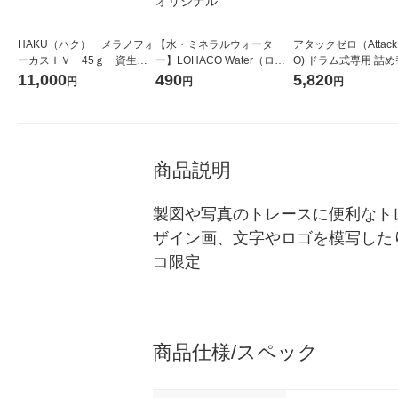
HAKU（ハク） メラノフォ
【水・ミネラルウォータ
アタックゼロ（Attack
ーカスＩＶ 45ｇ 資生
ー】LOHACO Water（ロハ
O) ドラム式専用 詰め
堂 おまけ付き
コウォーター）2L ラベルレ
ガジャンボ 2300g 1
11,000
490
5,820
円
円
円
ス 1箱（5本入）（イチオ
（2個入) 洗濯洗剤 花
シ） オリジナル
商品説明
製図や写真のトレースに便利なト
ザイン画、文字やロゴを模写したり
コ限定
商品仕様/スペック