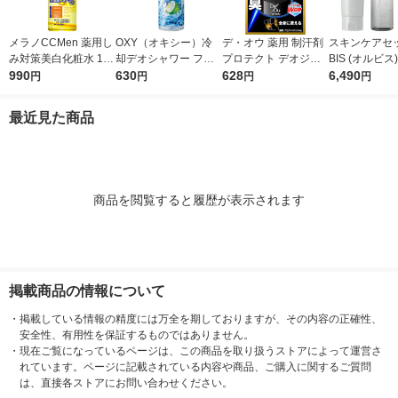
メラノCCMen 薬用し
OXY（オキシー）冷
デ・オウ 薬用 制汗剤
スキンケアセッ
み対策美白化粧水 170
却デオシャワー フレ
プロテクト デオジャ
BIS (オルビス
ml ロート製薬
990
ッシュアップルの香り
630
ム 全身用 男性用 加齢
628
ー3ステップセ
6,490
円
円
円
円
200ml 1個 ロート製薬
臭 50g ロート製薬
ンズ 洗顔 化粧
ーム
最近見た商品
商品を閲覧すると履歴が表示されます
掲載商品の情報について
・
掲載している情報の精度には万全を期しておりますが、その内容の正確性、
安全性、有用性を保証するものではありません。
・
現在ご覧になっているページは、この商品を取り扱うストアによって運営さ
れています。ページに記載されている内容や商品、ご購入に関するご質問
は、直接各ストアにお問い合わせください。