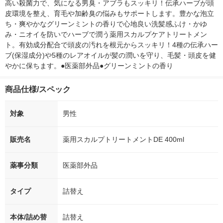
高い殺菌力で、気になる男臭・アブラもスッキリ！伝承ハーブが頭
皮環境を整え、育毛や加齢臭の悩みもサポートします。豊かな泡立
ち・爽やかなグリーンミントの香りで心地良い洗髪感ふけ・かゆ
み・ニオイを防いでハーブで潤う薬用スカルプケアトリートメン
ト。有効成分配合で頭皮の汚れを根元からスッキリ！4種の伝承ハー
ブ(保湿成分)や5種のレアオイルが髪の潤いを守り、毛髪・頭皮を健
やかに保ちます。●医薬部外品●グリーンミントの香り
商品仕様/スペック
対象
男性
販売名
薬用スカルプトリートメントDE 400ml
薬事分類
医薬部外品
タイプ
詰替え
本体/詰め替
詰替え