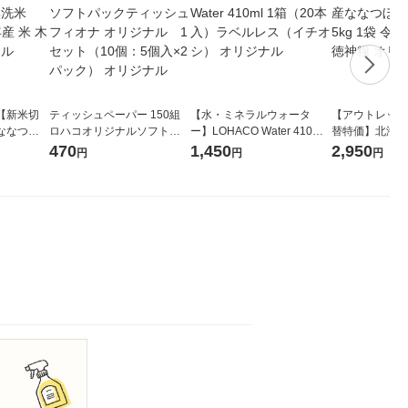
【新米切
ティッシュペーパー 150組
【水・ミネラルウォータ
【アウトレット
ななつぼ
ロハコオリジナルソフトパ
ー】LOHACO Water 410ml
替特価】北海道
袋 令和7年産
ックティッシュ フィオナ オ
1箱（20本入）ラベルレス
し 精白米 5kg
470
1,450
2,950
円
円
円
ジナル
リジナル 1セット（10個：
（イチオシ） オリジナル
米 木徳神糧 オ
5個入×2パック） オリジナ
ル