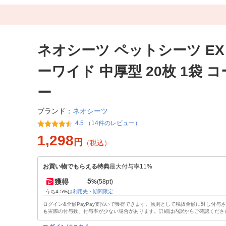
ネオシーツ ペットシーツ EX
ーワイド 中厚型 20枚 1袋 
ー
ネオシーツ
ブランド：
4.5 （14件のレビュー）
1,298
円
（税込）
お買い物でもらえる特典
最大付与率11%
5
獲得
%
(58pt)
うち4.5%は
利用先・期間限定
ログイン&全額PayPay支払いで獲得できます。原則として税抜金額に対し付与
も実際の付与数、付与率が少ない場合があります。詳細は内訳からご確認くださ