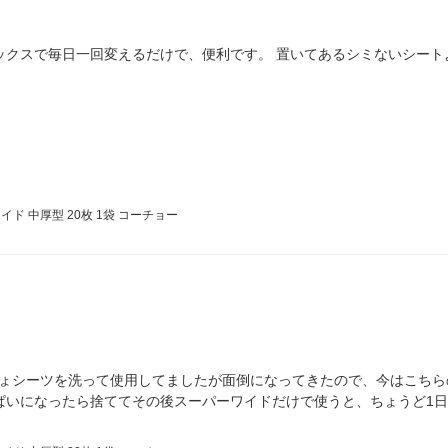
ックスで毎日一回変えるだけで、便利です。 置いてあるシミないシー
ド 中厚型 20枚 1袋 コーチョー
しょシーツを洗って使用してましたが面倒になってきたので、今はこちら
ぱいになったら捨ててその後スーパーワイドだけで使うと、ちょうど1日