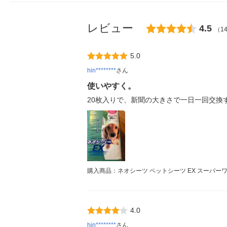
レビュー
4.5
（1
5.0
hin********
さん
使いやすく。
20枚入りで、新聞の大きさで一日一回交
購入商品：ネオシーツ ペットシーツ EX スーパーワイ
4.0
hin********
さん