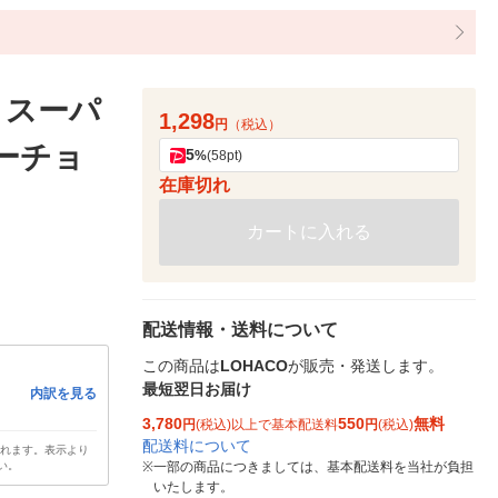
 スーパ
1,298
円
（税込）
コーチョ
5
%
(58pt)
在庫切れ
カートに入れる
配送情報・送料について
この商品は
LOHACO
が販売・発送します。
最短翌日お届け
内訳を見る
3,780
550
無料
円
(税込)以上で基本配送料
円
(税込)
配送料について
されます。表示より
い。
※
一部の商品につきましては、基本配送料を当社が負担
いたします。