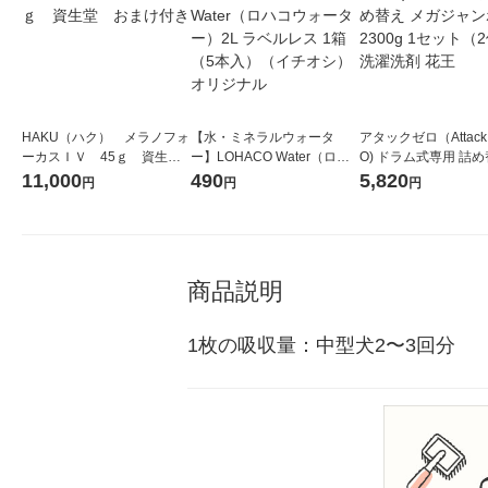
HAKU（ハク） メラノフォ
【水・ミネラルウォータ
アタックゼロ（Attack
ーカスＩＶ 45ｇ 資生
ー】LOHACO Water（ロハ
O) ドラム式専用 詰め
堂 おまけ付き
コウォーター）2L ラベルレ
ガジャンボ 2300g 1
11,000
490
5,820
円
円
円
ス 1箱（5本入）（イチオ
（2個入) 洗濯洗剤 花
シ） オリジナル
商品説明
1枚の吸収量：中型犬2〜3回分