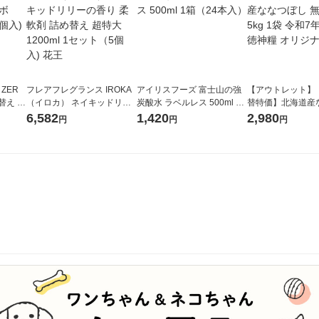
 ZER
フレアフレグランス IROKA
アイリスフーズ 富士山の強
【アウトレット】
替え メ
（イロカ） ネイキッドリリ
炭酸水 ラベルレス 500ml 1
替特価】北海道産
セット
ーの香り 柔軟剤 詰め替え 超
箱（24本入）
し 無洗米 5kg 1
6,582
1,420
2,980
円
円
円
王
特大 1200ml 1セット（5個
米 木徳神糧 オリ
入) 花王